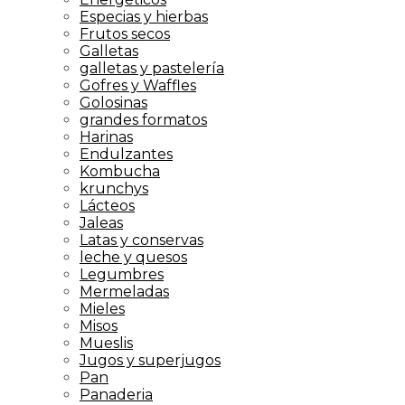
Especias y hierbas
Frutos secos
Galletas
galletas y pastelería
Gofres y Waffles
Golosinas
grandes formatos
Harinas
Endulzantes
Kombucha
krunchys
Lácteos
Jaleas
Latas y conservas
leche y quesos
Legumbres
Mermeladas
Mieles
Misos
Mueslis
Jugos y superjugos
Pan
Panaderia