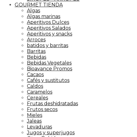
GOURMET TIENDA
Algas
Algas marinas
Aperitivos Dulces
Aperitivos Salados
Aperitivos y snacks
Arroces
batidos y barritas
Barritas
Bebidas
Bebidas Vegetales
Bioavance Promos
Cacaos
Cafés y sustitutos
Caldos
Caramelos
Cereales
Frutas deshidratadas
Frutos secos
Mieles
Jaleas
Levaduras
Jugos y superjugos