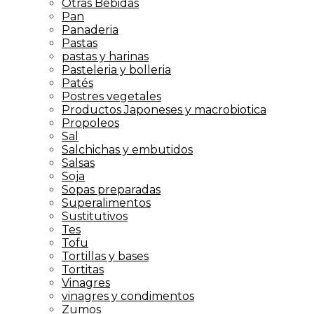
Otras Bebidas
Pan
Panaderia
Pastas
pastas y harinas
Pasteleria y bolleria
Patés
Postres vegetales
Productos Japoneses y macrobiotica
Propoleos
Sal
Salchichas y embutidos
Salsas
Soja
Sopas preparadas
Superalimentos
Sustitutivos
Tes
Tofu
Tortillas y bases
Tortitas
Vinagres
vinagres y condimentos
Zumos