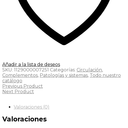
Añadir a la lista de deseos
SKU:
1129000007251
Categorías:
Circulación
,
Complementos
,
Patologías y sistemas
,
Todo nuestro
catálogo
Previous Product
Next Product
Valoraciones (0)
Valoraciones