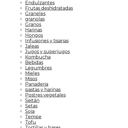
Endulzantes
Frutas deshidratadas
Graneles
granolas
Granos
Harinas
Hongos
Infusiones y tisanas
Jaleas
Jugos y superjugos
Kombucha
Bebidas
Legumbres
Mieles
Misos
Panaderia
pastas y harinas
Postres vegetales
Seitán
Setas
Soja
Tempe
Tofu
Tortillas y bases