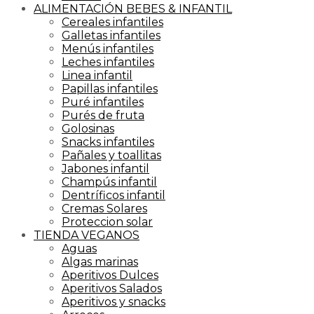
ALIMENTACIÓN BEBES & INFANTIL
Cereales infantiles
Galletas infantiles
Menús infantiles
Leches infantiles
Linea infantil
Papillas infantiles
Puré infantiles
Purés de fruta
Golosinas
Snacks infantiles
Pañales y toallitas
Jabones infantil
Champús infantil
Dentríficos infantil
Cremas Solares
Proteccion solar
TIENDA VEGANOS
Aguas
Algas marinas
Aperitivos Dulces
Aperitivos Salados
Aperitivos y snacks