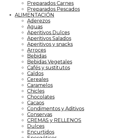
Preparados Carnes
Preparados Pescados
ALIMENTACIÓN
Aderezos
Aguas
Aperitivos Dulces
Aperitivos Salados
Aperitivos y snacks
Arroces
Bebidas
Bebidas Vegetales
Cafés y sustitutos
Caldos
Cereales
Caramelos
Chicles
Chocolates
Cacaos
Condimentos y Aditivos
Conservas
CREMAS y RELLENOS
Dulces
Encurtidos
Energéticos