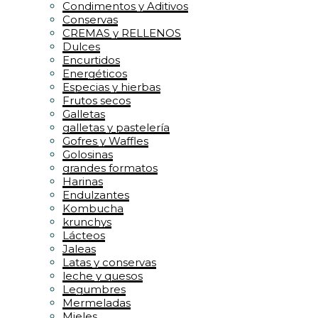
Condimentos y Aditivos
Conservas
CREMAS y RELLENOS
Dulces
Encurtidos
Energéticos
Especias y hierbas
Frutos secos
Galletas
galletas y pastelería
Gofres y Waffles
Golosinas
grandes formatos
Harinas
Endulzantes
Kombucha
krunchys
Lácteos
Jaleas
Latas y conservas
leche y quesos
Legumbres
Mermeladas
Mieles