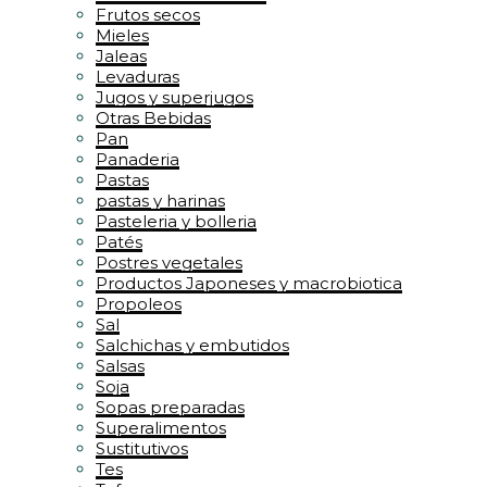
Frutos secos
Mieles
Jaleas
Levaduras
Jugos y superjugos
Otras Bebidas
Pan
Panaderia
Pastas
pastas y harinas
Pasteleria y bolleria
Patés
Postres vegetales
Productos Japoneses y macrobiotica
Propoleos
Sal
Salchichas y embutidos
Salsas
Soja
Sopas preparadas
Superalimentos
Sustitutivos
Tes