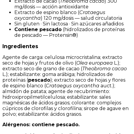
Extracto de cacao (
Theobroma cacao
) 300
mg/dosis — acción antioxidante
Extracto de espino blanco (
Crataegus
oxycantha
) 120 mg/dosis — salud circulatoria
Sin gluten · Sin lactosa · Sin azúcares añadidos
Contiene pescado
(hidrolizados de proteínas
de pescado — Protensin®)
Ingredientes
Agente de carga: celulosa microcristalina; extracto
seco de hojas y frutos de olivo (
Olea europaea
L.);
extracto seco de grano de cacao (
Theobroma cacao
L.); estabilizante: goma arábiga; hidrolizados de
proteínas (
pescado
); extracto seco de hojas y flores
de espino blanco (
Crataegus oxycantha
auct.);
almidón de patata; agente de recubrimiento:
hidroxipropilmetilcelulosa; estabilizante: sales
magnésicas de ácidos grasos; colorante: complejos
cúpricos de clorofilas y clorofilina; sirope de agave en
polvo; estabilizante: ácidos grasos.
Alérgenos: contiene pescado.