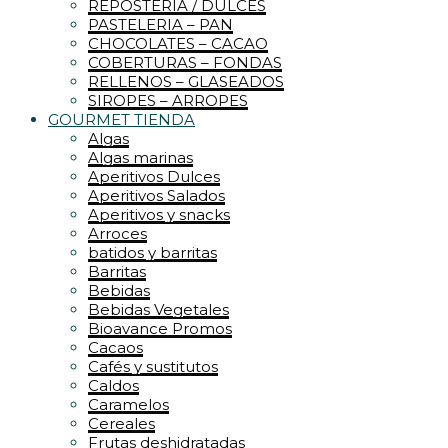
REPOSTERIA / DULCES
PASTELERIA – PAN
CHOCOLATES – CACAO
COBERTURAS – FONDAS
RELLENOS – GLASEADOS
SIROPES – ARROPES
GOURMET TIENDA
Algas
Algas marinas
Aperitivos Dulces
Aperitivos Salados
Aperitivos y snacks
Arroces
batidos y barritas
Barritas
Bebidas
Bebidas Vegetales
Bioavance Promos
Cacaos
Cafés y sustitutos
Caldos
Caramelos
Cereales
Frutas deshidratadas