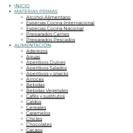
INICIO
MATERIAS PRIMAS
Alcohol Alimentario
Especias Cocina Iinternacional
Especias Cocina Nacional
Preparados Carnes
Preparados Pescados
ALIMENTACIÓN
Aderezos
Aguas
Aperitivos Dulces
Aperitivos Salados
Aperitivos y snacks
Arroces
Bebidas
Bebidas Vegetales
Cafés y sustitutos
Caldos
Cereales
Caramelos
Chicles
Chocolates
Cacaos