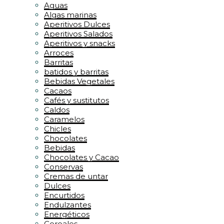
Aguas
Algas marinas
Aperitivos Dulces
Aperitivos Salados
Aperitivos y snacks
Arroces
Barritas
batidos y barritas
Bebidas Vegetales
Cacaos
Cafés y sustitutos
Caldos
Caramelos
Chicles
Chocolates
Bebidas
Chocolates y Cacao
Conservas
Cremas de untar
Dulces
Encurtidos
Endulzantes
Energéticos
Cereales