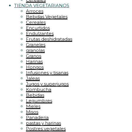
TIENDA VEGETARIANOS
Arroces
Bebidas Vegetales
Cereales
Encurtidos
Endulzantes
Frutas deshidratadas
Graneles
granolas
Granos
Harinas
Hongos
Infusiones y tisanas
Jaleas
Jugos y superjugos
Kombucha
Bebidas
Legumbres
Mieles
Misos
Panaderia
pastas y harinas
Postres vegetales