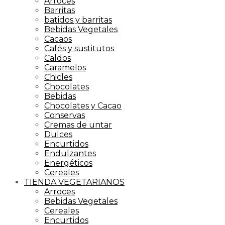
Arroces
Barritas
batidos y barritas
Bebidas Vegetales
Cacaos
Cafés y sustitutos
Caldos
Caramelos
Chicles
Chocolates
Bebidas
Chocolates y Cacao
Conservas
Cremas de untar
Dulces
Encurtidos
Endulzantes
Energéticos
Cereales
TIENDA VEGETARIANOS
Arroces
Bebidas Vegetales
Cereales
Encurtidos