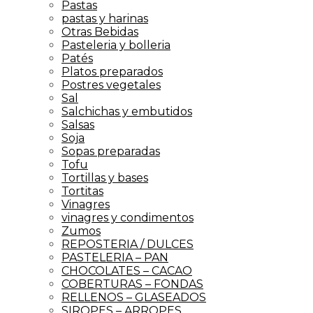
Pastas
pastas y harinas
Otras Bebidas
Pasteleria y bolleria
Patés
Platos preparados
Postres vegetales
Sal
Salchichas y embutidos
Salsas
Soja
Sopas preparadas
Tofu
Tortillas y bases
Tortitas
Vinagres
vinagres y condimentos
Zumos
REPOSTERIA / DULCES
PASTELERIA – PAN
CHOCOLATES – CACAO
COBERTURAS – FONDAS
RELLENOS – GLASEADOS
SIROPES – ARROPES