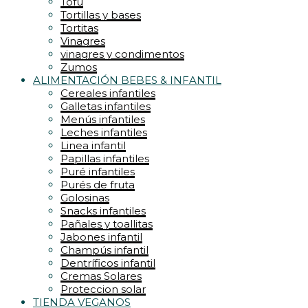
Tofu
Tortillas y bases
Tortitas
Vinagres
vinagres y condimentos
Zumos
ALIMENTACIÓN BEBES & INFANTIL
Cereales infantiles
Galletas infantiles
Menús infantiles
Leches infantiles
Linea infantil
Papillas infantiles
Puré infantiles
Purés de fruta
Golosinas
Snacks infantiles
Pañales y toallitas
Jabones infantil
Champús infantil
Dentríficos infantil
Cremas Solares
Proteccion solar
TIENDA VEGANOS