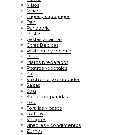
Misos
Mueslis
Jugos y superjugos
Pan
Panaderia
Pastas
pastas y harinas
Otras Bebidas
Pasteleria y bolleria
Patés
Platos preparados
Postres vegetales
Sal
Salchichas y embutidos
Salsas
Soja
Sopas preparadas
Tofu
Tortillas y bases
Tortitas
Vinagres
vinagres y condimentos
Zumos