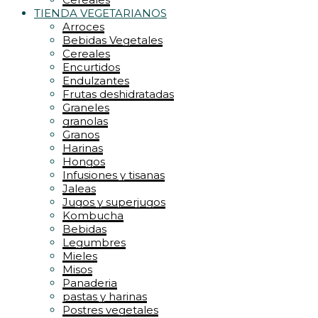
TIENDA VEGETARIANOS
Arroces
Bebidas Vegetales
Cereales
Encurtidos
Endulzantes
Frutas deshidratadas
Graneles
granolas
Granos
Harinas
Hongos
Infusiones y tisanas
Jaleas
Jugos y superjugos
Kombucha
Bebidas
Legumbres
Mieles
Misos
Panaderia
pastas y harinas
Postres vegetales