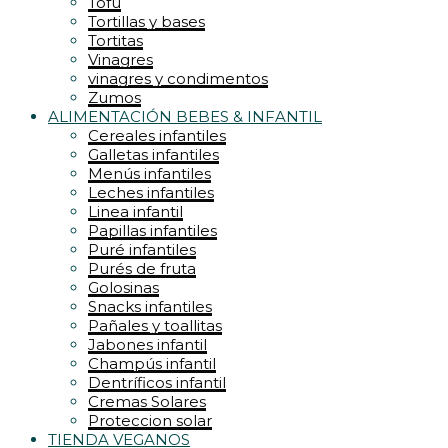
Tofu
Tortillas y bases
Tortitas
Vinagres
vinagres y condimentos
Zumos
ALIMENTACIÓN BEBES & INFANTIL
Cereales infantiles
Galletas infantiles
Menús infantiles
Leches infantiles
Linea infantil
Papillas infantiles
Puré infantiles
Purés de fruta
Golosinas
Snacks infantiles
Pañales y toallitas
Jabones infantil
Champús infantil
Dentríficos infantil
Cremas Solares
Proteccion solar
TIENDA VEGANOS