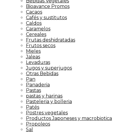
Bebidas Vegetales
Bioavance Promos
Cacaos
Cafés y sustitutos
Caldos
Caramelos
Cereales
Frutas deshidratadas
Frutos secos
Mieles
Jaleas
Levaduras
Jugos y superjugos
Otras Bebidas
Pan
Panaderia
Pastas
pastas y harinas
Pasteleria y bolleria
Patés
Postres vegetales
Productos Japoneses y macrobiotica
Propoleos
Sal