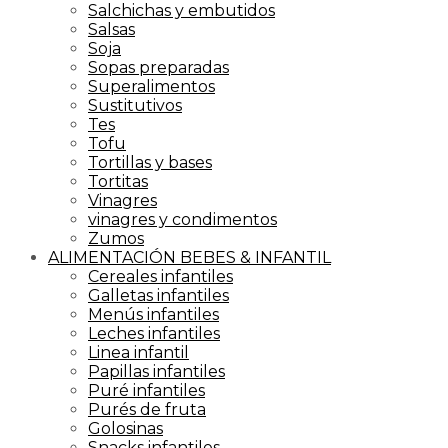
Salchichas y embutidos
Salsas
Soja
Sopas preparadas
Superalimentos
Sustitutivos
Tes
Tofu
Tortillas y bases
Tortitas
Vinagres
vinagres y condimentos
Zumos
ALIMENTACIÓN BEBES & INFANTIL
Cereales infantiles
Galletas infantiles
Menús infantiles
Leches infantiles
Linea infantil
Papillas infantiles
Puré infantiles
Purés de fruta
Golosinas
Snacks infantiles