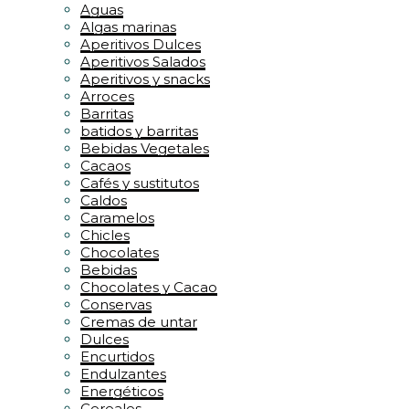
Aguas
Algas marinas
Aperitivos Dulces
Aperitivos Salados
Aperitivos y snacks
Arroces
Barritas
batidos y barritas
Bebidas Vegetales
Cacaos
Cafés y sustitutos
Caldos
Caramelos
Chicles
Chocolates
Bebidas
Chocolates y Cacao
Conservas
Cremas de untar
Dulces
Encurtidos
Endulzantes
Energéticos
Cereales