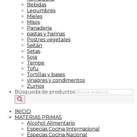
Bebidas
Legumbres
Mieles
Misos
Panaderia
pastas y harinas
Postres vegetales
Seitán
Setas
Soja
Tempe
Tofu
Tortillas y bases
vinagres y condimentos
Zumos
Búsqueda de productos
INICIO
MATERIAS PRIMAS
Alcohol Alimentario
Especias Cocina Iinternacional
Especias Cocina Nacional