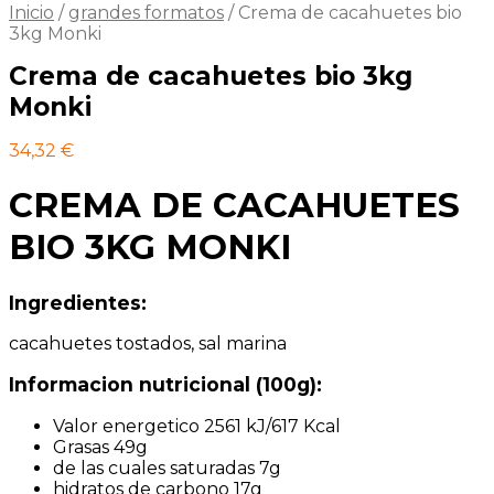
Inicio
/
grandes formatos
/
Crema de cacahuetes bio
3kg Monki
Crema de cacahuetes bio 3kg
Monki
34,32
€
CREMA DE CACAHUETES
BIO 3KG MONKI
Ingredientes:
cacahuetes tostados, sal marina
Informacion nutricional (100g):
Valor energetico 2561 kJ/617 Kcal
Grasas 49g
de las cuales saturadas 7g
hidratos de carbono 17g