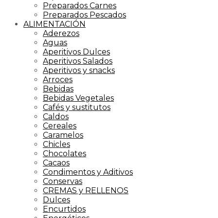
Preparados Carnes
Preparados Pescados
ALIMENTACIÓN
Aderezos
Aguas
Aperitivos Dulces
Aperitivos Salados
Aperitivos y snacks
Arroces
Bebidas
Bebidas Vegetales
Cafés y sustitutos
Caldos
Cereales
Caramelos
Chicles
Chocolates
Cacaos
Condimentos y Aditivos
Conservas
CREMAS y RELLENOS
Dulces
Encurtidos