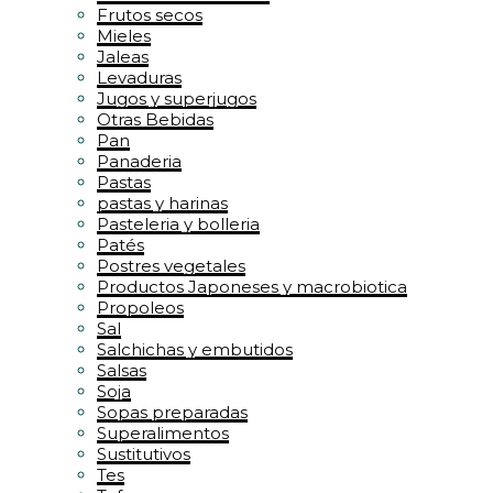
Frutos secos
Mieles
Jaleas
Levaduras
Jugos y superjugos
Otras Bebidas
Pan
Panaderia
Pastas
pastas y harinas
Pasteleria y bolleria
Patés
Postres vegetales
Productos Japoneses y macrobiotica
Propoleos
Sal
Salchichas y embutidos
Salsas
Soja
Sopas preparadas
Superalimentos
Sustitutivos
Tes