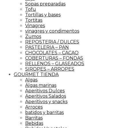
Sopas preparadas
Tofu
Tortillas y bases
Tortitas
Vinagres
vinagres y condimentos
Zumos
REPOSTERIA / DULCES
PASTELERIA – PAN
CHOCOLATES – CACAO
COBERTURAS – FONDAS
RELLENOS – GLASEADOS
SIROPES – ARROPES
GOURMET TIENDA
Algas
Algas marinas
Aperitivos Dulces
Aperitivos Salados
Aperitivos y snacks
Arroces
batidos y barritas
Barritas
Bebidas