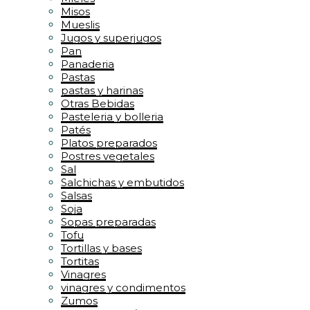
Misos
Mueslis
Jugos y superjugos
Pan
Panaderia
Pastas
pastas y harinas
Otras Bebidas
Pasteleria y bolleria
Patés
Platos preparados
Postres vegetales
Sal
Salchichas y embutidos
Salsas
Soja
Sopas preparadas
Tofu
Tortillas y bases
Tortitas
Vinagres
vinagres y condimentos
Zumos