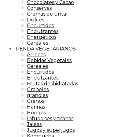
Chocolates y Cacao
Conservas
Cremas de untar
Dulces
Encurtidos
Endulzantes
Energéticos
Cereales
TIENDA VEGETARIANOS
Arroces
Bebidas Vegetales
Cereales
Encurtidos
Endulzantes
Frutas deshidratadas
Graneles
granolas
Granos
Harinas
Hongos
Infusiones y tisanas
Jaleas
Jugos y superjugos
Kombucha