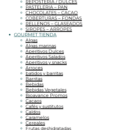
REPOSTERIA / DULCES
PASTELERIA – PAN
CHOCOLATES – CACAO
COBERTURAS – FONDAS
RELLENOS – GLASEADOS
SIROPES – ARROPES
GOURMET TIENDA
Algas
Algas marinas
Aperitivos Dulces
Aperitivos Salados
Aperitivos y snacks
Arroces
batidos y barritas
Barritas
Bebidas
Bebidas Vegetales
Bioavance Promos
Cacaos
Cafés y sustitutos
Caldos
Caramelos
Cereales
Frutas deshidratadas