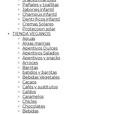
Pañales y toallitas
Jabones infantil
Champús infantil
Dentríficos infantil
Cremas Solares
Proteccion solar
TIENDA VEGANOS
Aguas
Algas marinas
Aperitivos Dulces
Aperitivos Salados
Aperitivos y snacks
Arroces
Barritas
batidos y barritas
Bebidas Vegetales
Cacaos
Cafés y sustitutos
Caldos
Caramelos
Chicles
Chocolates
Bebidas