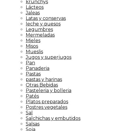
krunchys
Lácteos
Jaleas
Latas y conservas
leche y quesos
Legumbres
Mermeladas
Mieles
Misos
Mueslis
Jugos y superjugos
Pan
Panaderia
Pastas
pastas y harinas
Otras Bebidas
Pasteleria y bolleria
Patés
Platos preparados
Postres vegetales
Sal
Salchichas y embutidos
Salsas
Soja