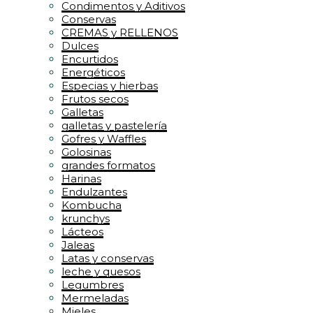
Condimentos y Aditivos
Conservas
CREMAS y RELLENOS
Dulces
Encurtidos
Energéticos
Especias y hierbas
Frutos secos
Galletas
galletas y pastelería
Gofres y Waffles
Golosinas
grandes formatos
Harinas
Endulzantes
Kombucha
krunchys
Lácteos
Jaleas
Latas y conservas
leche y quesos
Legumbres
Mermeladas
Mieles