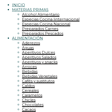
INICIO
MATERIAS PRIMAS
Alcohol Alimentario
Especias Cocina Iinternacional
Especias Cocina Nacional
Preparados Carnes
Preparados Pescados
ALIMENTACIÓN
Aderezos
Aguas
Aperitivos Dulces
Aperitivos Salados
Aperitivos y snacks
Arroces
Bebidas
Bebidas Vegetales
Cafés y sustitutos
Caldos
Cereales
Caramelos
Chicles
Chocolates
Cacaos