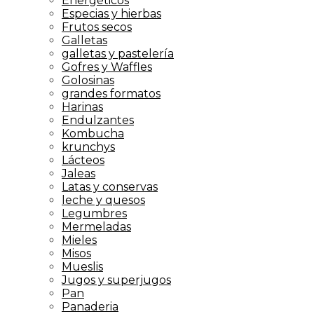
Energéticos
Especias y hierbas
Frutos secos
Galletas
galletas y pastelería
Gofres y Waffles
Golosinas
grandes formatos
Harinas
Endulzantes
Kombucha
krunchys
Lácteos
Jaleas
Latas y conservas
leche y quesos
Legumbres
Mermeladas
Mieles
Misos
Mueslis
Jugos y superjugos
Pan
Panaderia