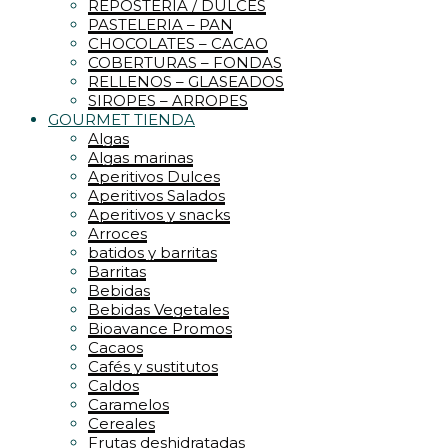
REPOSTERIA / DULCES
PASTELERIA – PAN
CHOCOLATES – CACAO
COBERTURAS – FONDAS
RELLENOS – GLASEADOS
SIROPES – ARROPES
GOURMET TIENDA
Algas
Algas marinas
Aperitivos Dulces
Aperitivos Salados
Aperitivos y snacks
Arroces
batidos y barritas
Barritas
Bebidas
Bebidas Vegetales
Bioavance Promos
Cacaos
Cafés y sustitutos
Caldos
Caramelos
Cereales
Frutas deshidratadas