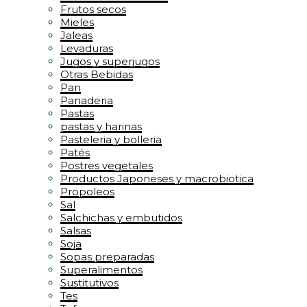
Frutos secos
Mieles
Jaleas
Levaduras
Jugos y superjugos
Otras Bebidas
Pan
Panaderia
Pastas
pastas y harinas
Pasteleria y bolleria
Patés
Postres vegetales
Productos Japoneses y macrobiotica
Propoleos
Sal
Salchichas y embutidos
Salsas
Soja
Sopas preparadas
Superalimentos
Sustitutivos
Tes