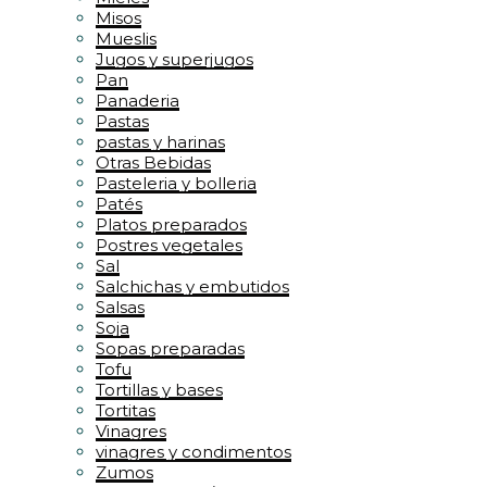
Misos
Mueslis
Jugos y superjugos
Pan
Panaderia
Pastas
pastas y harinas
Otras Bebidas
Pasteleria y bolleria
Patés
Platos preparados
Postres vegetales
Sal
Salchichas y embutidos
Salsas
Soja
Sopas preparadas
Tofu
Tortillas y bases
Tortitas
Vinagres
vinagres y condimentos
Zumos