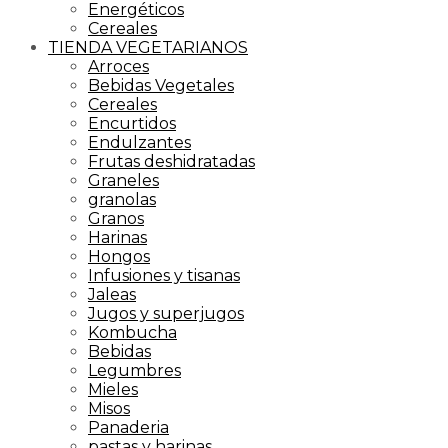
Energéticos
Cereales
TIENDA VEGETARIANOS
Arroces
Bebidas Vegetales
Cereales
Encurtidos
Endulzantes
Frutas deshidratadas
Graneles
granolas
Granos
Harinas
Hongos
Infusiones y tisanas
Jaleas
Jugos y superjugos
Kombucha
Bebidas
Legumbres
Mieles
Misos
Panaderia
pastas y harinas