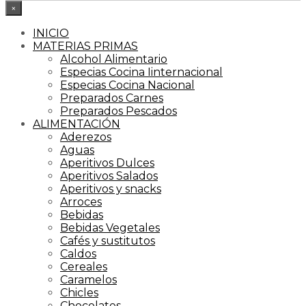
×
INICIO
MATERIAS PRIMAS
Alcohol Alimentario
Especias Cocina Iinternacional
Especias Cocina Nacional
Preparados Carnes
Preparados Pescados
ALIMENTACIÓN
Aderezos
Aguas
Aperitivos Dulces
Aperitivos Salados
Aperitivos y snacks
Arroces
Bebidas
Bebidas Vegetales
Cafés y sustitutos
Caldos
Cereales
Caramelos
Chicles
Chocolates