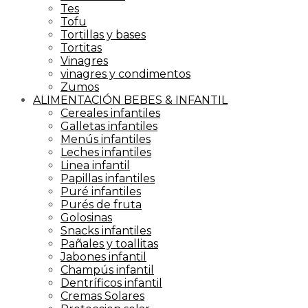
Tes
Tofu
Tortillas y bases
Tortitas
Vinagres
vinagres y condimentos
Zumos
ALIMENTACIÓN BEBES & INFANTIL
Cereales infantiles
Galletas infantiles
Menús infantiles
Leches infantiles
Linea infantil
Papillas infantiles
Puré infantiles
Purés de fruta
Golosinas
Snacks infantiles
Pañales y toallitas
Jabones infantil
Champús infantil
Dentríficos infantil
Cremas Solares