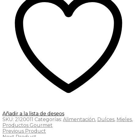
Añadir a la lista de deseos
SKU:
2120011
Categorías:
Alimentación
,
Dulces
,
Mieles
,
Productos Gourmet
Previous Product
Next Product