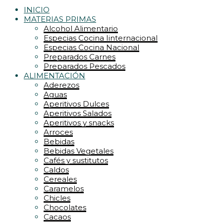
INICIO
MATERIAS PRIMAS
Alcohol Alimentario
Especias Cocina Iinternacional
Especias Cocina Nacional
Preparados Carnes
Preparados Pescados
ALIMENTACIÓN
Aderezos
Aguas
Aperitivos Dulces
Aperitivos Salados
Aperitivos y snacks
Arroces
Bebidas
Bebidas Vegetales
Cafés y sustitutos
Caldos
Cereales
Caramelos
Chicles
Chocolates
Cacaos