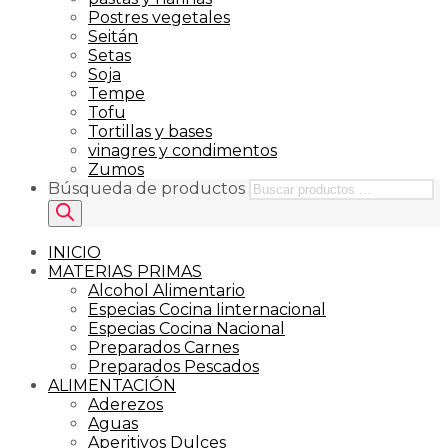
Postres vegetales
Seitán
Setas
Soja
Tempe
Tofu
Tortillas y bases
vinagres y condimentos
Zumos
Búsqueda de productos
INICIO
MATERIAS PRIMAS
Alcohol Alimentario
Especias Cocina Iinternacional
Especias Cocina Nacional
Preparados Carnes
Preparados Pescados
ALIMENTACIÓN
Aderezos
Aguas
Aperitivos Dulces