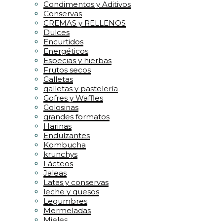
Condimentos y Aditivos
Conservas
CREMAS y RELLENOS
Dulces
Encurtidos
Energéticos
Especias y hierbas
Frutos secos
Galletas
galletas y pastelería
Gofres y Waffles
Golosinas
grandes formatos
Harinas
Endulzantes
Kombucha
krunchys
Lácteos
Jaleas
Latas y conservas
leche y quesos
Legumbres
Mermeladas
Mieles