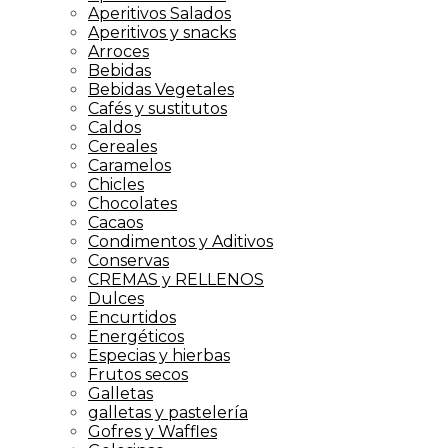
Aperitivos Salados
Aperitivos y snacks
Arroces
Bebidas
Bebidas Vegetales
Cafés y sustitutos
Caldos
Cereales
Caramelos
Chicles
Chocolates
Cacaos
Condimentos y Aditivos
Conservas
CREMAS y RELLENOS
Dulces
Encurtidos
Energéticos
Especias y hierbas
Frutos secos
Galletas
galletas y pastelería
Gofres y Waffles