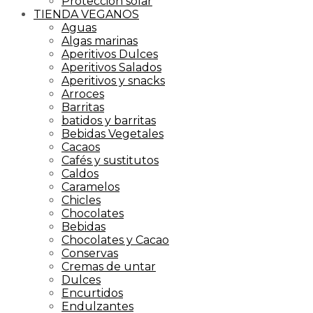
Proteccion solar
TIENDA VEGANOS
Aguas
Algas marinas
Aperitivos Dulces
Aperitivos Salados
Aperitivos y snacks
Arroces
Barritas
batidos y barritas
Bebidas Vegetales
Cacaos
Cafés y sustitutos
Caldos
Caramelos
Chicles
Chocolates
Bebidas
Chocolates y Cacao
Conservas
Cremas de untar
Dulces
Encurtidos
Endulzantes