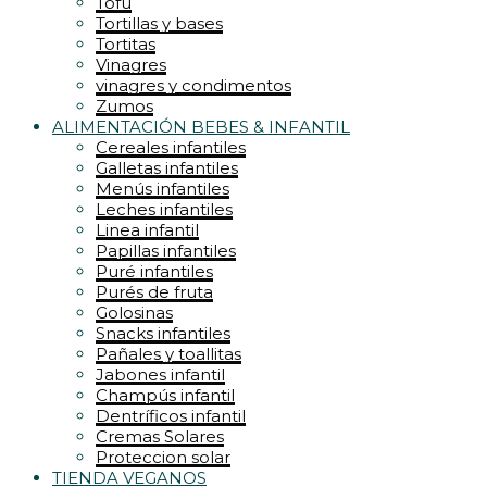
Tofu
Tortillas y bases
Tortitas
Vinagres
vinagres y condimentos
Zumos
ALIMENTACIÓN BEBES & INFANTIL
Cereales infantiles
Galletas infantiles
Menús infantiles
Leches infantiles
Linea infantil
Papillas infantiles
Puré infantiles
Purés de fruta
Golosinas
Snacks infantiles
Pañales y toallitas
Jabones infantil
Champús infantil
Dentríficos infantil
Cremas Solares
Proteccion solar
TIENDA VEGANOS