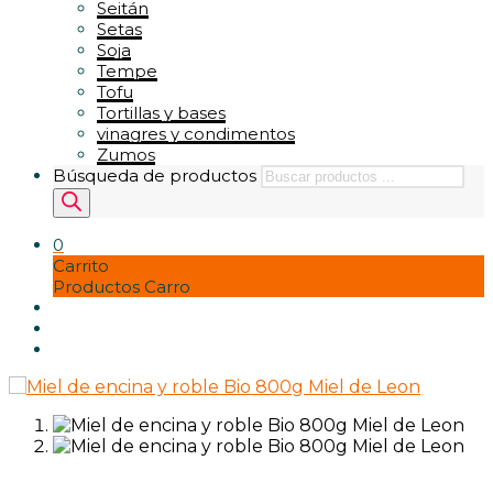
Seitán
Setas
Soja
Tempe
Tofu
Tortillas y bases
vinagres y condimentos
Zumos
Búsqueda de productos
0
Carrito
Productos Carro