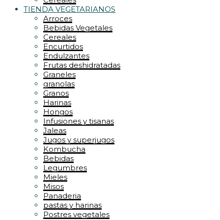
TIENDA VEGETARIANOS
Arroces
Bebidas Vegetales
Cereales
Encurtidos
Endulzantes
Frutas deshidratadas
Graneles
granolas
Granos
Harinas
Hongos
Infusiones y tisanas
Jaleas
Jugos y superjugos
Kombucha
Bebidas
Legumbres
Mieles
Misos
Panaderia
pastas y harinas
Postres vegetales