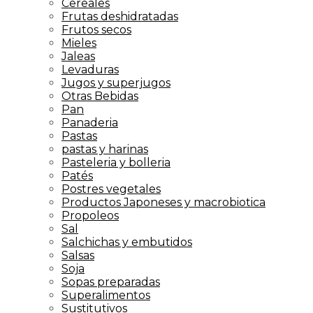
Cereales
Frutas deshidratadas
Frutos secos
Mieles
Jaleas
Levaduras
Jugos y superjugos
Otras Bebidas
Pan
Panaderia
Pastas
pastas y harinas
Pasteleria y bolleria
Patés
Postres vegetales
Productos Japoneses y macrobiotica
Propoleos
Sal
Salchichas y embutidos
Salsas
Soja
Sopas preparadas
Superalimentos
Sustitutivos