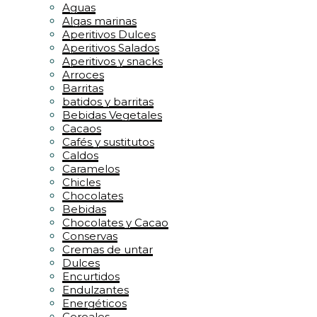
Aguas
Algas marinas
Aperitivos Dulces
Aperitivos Salados
Aperitivos y snacks
Arroces
Barritas
batidos y barritas
Bebidas Vegetales
Cacaos
Cafés y sustitutos
Caldos
Caramelos
Chicles
Chocolates
Bebidas
Chocolates y Cacao
Conservas
Cremas de untar
Dulces
Encurtidos
Endulzantes
Energéticos
Cereales