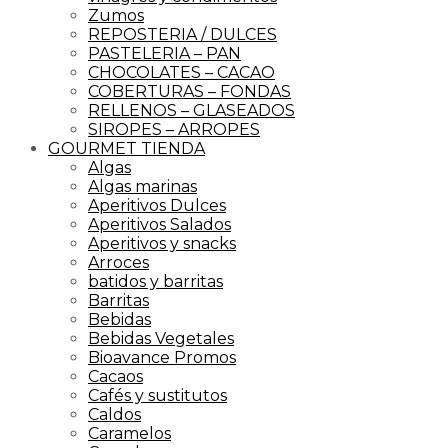
Zumos
REPOSTERIA / DULCES
PASTELERIA – PAN
CHOCOLATES – CACAO
COBERTURAS – FONDAS
RELLENOS – GLASEADOS
SIROPES – ARROPES
GOURMET TIENDA
Algas
Algas marinas
Aperitivos Dulces
Aperitivos Salados
Aperitivos y snacks
Arroces
batidos y barritas
Barritas
Bebidas
Bebidas Vegetales
Bioavance Promos
Cacaos
Cafés y sustitutos
Caldos
Caramelos