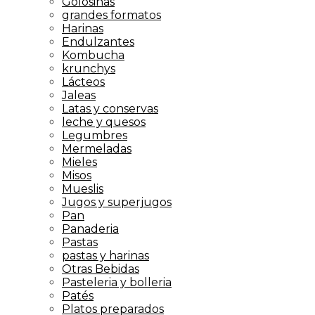
Golosinas
grandes formatos
Harinas
Endulzantes
Kombucha
krunchys
Lácteos
Jaleas
Latas y conservas
leche y quesos
Legumbres
Mermeladas
Mieles
Misos
Mueslis
Jugos y superjugos
Pan
Panaderia
Pastas
pastas y harinas
Otras Bebidas
Pasteleria y bolleria
Patés
Platos preparados