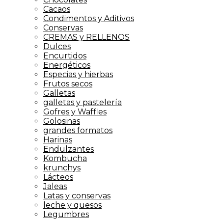
Cacaos
Condimentos y Aditivos
Conservas
CREMAS y RELLENOS
Dulces
Encurtidos
Energéticos
Especias y hierbas
Frutos secos
Galletas
galletas y pastelería
Gofres y Waffles
Golosinas
grandes formatos
Harinas
Endulzantes
Kombucha
krunchys
Lácteos
Jaleas
Latas y conservas
leche y quesos
Legumbres