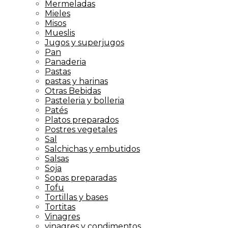
Mermeladas
Mieles
Misos
Mueslis
Jugos y superjugos
Pan
Panaderia
Pastas
pastas y harinas
Otras Bebidas
Pasteleria y bolleria
Patés
Platos preparados
Postres vegetales
Sal
Salchichas y embutidos
Salsas
Soja
Sopas preparadas
Tofu
Tortillas y bases
Tortitas
Vinagres
vinagres y condimentos