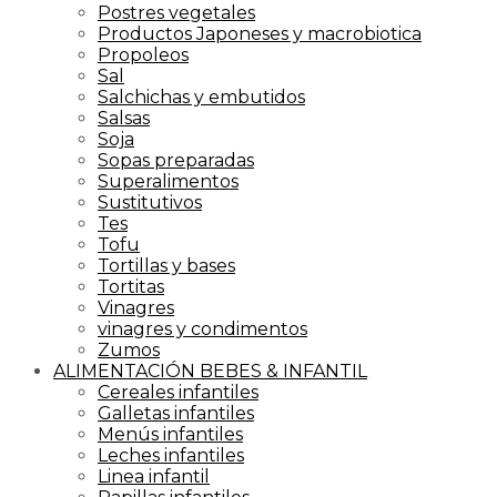
Postres vegetales
Productos Japoneses y macrobiotica
Propoleos
Sal
Salchichas y embutidos
Salsas
Soja
Sopas preparadas
Superalimentos
Sustitutivos
Tes
Tofu
Tortillas y bases
Tortitas
Vinagres
vinagres y condimentos
Zumos
ALIMENTACIÓN BEBES & INFANTIL
Cereales infantiles
Galletas infantiles
Menús infantiles
Leches infantiles
Linea infantil