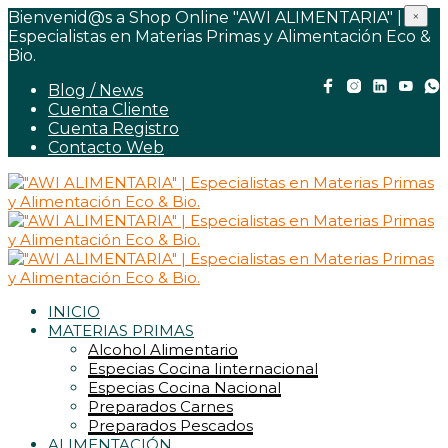
Bienvenid@s a Shop Online "AWI ALIMENTARIA" |
×
Especialistas en Materias Primas y Alimentación Eco &
Bio.
Blog / News
Cuenta Cliente
Cuenta Registro
Contacto Web
INICIO
MATERIAS PRIMAS
Alcohol Alimentario
Especias Cocina Iinternacional
Especias Cocina Nacional
Preparados Carnes
Preparados Pescados
ALIMENTACIÓN