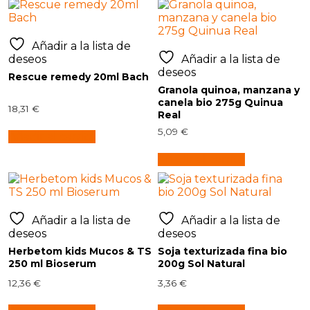
Añadir a la lista de
deseos
Añadir a la lista de
deseos
Rescue remedy 20ml Bach
Granola quinoa, manzana y
canela bio 275g Quinua
18,31
€
Real
5,09
€
Añadir al carrito
Añadir al carrito
Añadir a la lista de
Añadir a la lista de
deseos
deseos
Herbetom kids Mucos & TS
Soja texturizada fina bio
250 ml Bioserum
200g Sol Natural
12,36
€
3,36
€