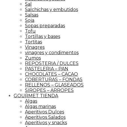
Sal
Salchichas y embutidos
Salsas
Soja
Sopas preparadas
Tofu
Tortillas y bases
Tortitas
Vinagres
vinagres y condimentos
Zumos
REPOSTERIA / DULCES
PASTELERIA – PAN
CHOCOLATES – CACAO
COBERTURAS – FONDAS
RELLENOS – GLASEADOS
SIROPES – ARROPES
GOURMET TIENDA
Algas
Algas marinas
Aperitivos Dulces
Aperitivos Salados
Aperitivos y snacks