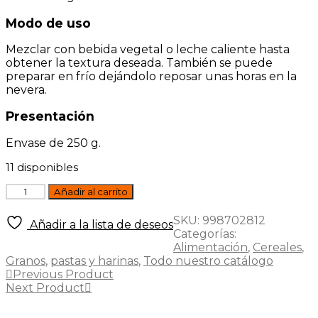
Modo de uso
Mezclar con bebida vegetal o leche caliente hasta
obtener la textura deseada. También se puede
preparar en frío dejándolo reposar unas horas en la
nevera.
Presentación
Envase de 250 g.
11 disponibles
Porridge
Añadir al carrito
Frutos
rojos
SKU:
998702812
Añadir a la lista de deseos
avena-
Categorías:
T.Sarraceno
Alimentación
,
Cereales
,
Bio
Granos
,
pastas y harinas
,
Todo nuestro catálogo
250g
Previous Product
Sol
Next Product
Natural
cantidad