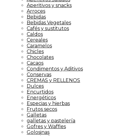
Aperitivos y snacks
Arroces
Bebidas
Bebidas Vegetales
Cafés y sustitutos
Caldos
Cereales
Caramelos
Chicles
Chocolates
Cacaos
Condimentos y Aditivos
Conservas
CREMAS y RELLENOS
Dulces
Encurtidos
Energéticos
Especias y hierbas
Frutos secos
Galletas
galletas y pastelería
Gofres y Waffles
Golosinas