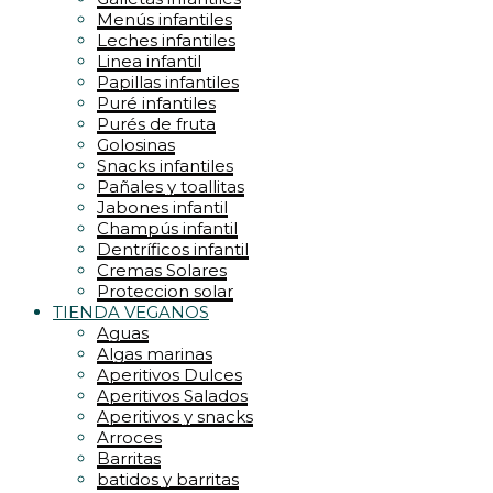
Menús infantiles
Leches infantiles
Linea infantil
Papillas infantiles
Puré infantiles
Purés de fruta
Golosinas
Snacks infantiles
Pañales y toallitas
Jabones infantil
Champús infantil
Dentríficos infantil
Cremas Solares
Proteccion solar
TIENDA VEGANOS
Aguas
Algas marinas
Aperitivos Dulces
Aperitivos Salados
Aperitivos y snacks
Arroces
Barritas
batidos y barritas