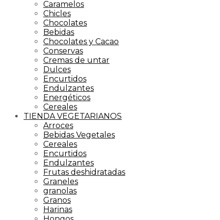
Caramelos
Chicles
Chocolates
Bebidas
Chocolates y Cacao
Conservas
Cremas de untar
Dulces
Encurtidos
Endulzantes
Energéticos
Cereales
TIENDA VEGETARIANOS
Arroces
Bebidas Vegetales
Cereales
Encurtidos
Endulzantes
Frutas deshidratadas
Graneles
granolas
Granos
Harinas
Hongos