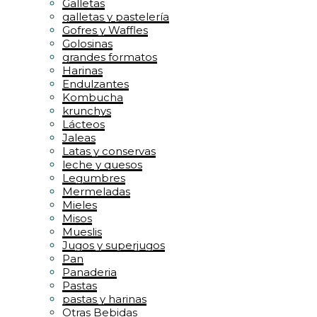
Galletas
galletas y pastelería
Gofres y Waffles
Golosinas
grandes formatos
Harinas
Endulzantes
Kombucha
krunchys
Lácteos
Jaleas
Latas y conservas
leche y quesos
Legumbres
Mermeladas
Mieles
Misos
Mueslis
Jugos y superjugos
Pan
Panaderia
Pastas
pastas y harinas
Otras Bebidas