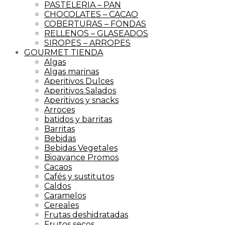
PASTELERIA – PAN
CHOCOLATES – CACAO
COBERTURAS – FONDAS
RELLENOS – GLASEADOS
SIROPES – ARROPES
GOURMET TIENDA
Algas
Algas marinas
Aperitivos Dulces
Aperitivos Salados
Aperitivos y snacks
Arroces
batidos y barritas
Barritas
Bebidas
Bebidas Vegetales
Bioavance Promos
Cacaos
Cafés y sustitutos
Caldos
Caramelos
Cereales
Frutas deshidratadas
Frutos secos