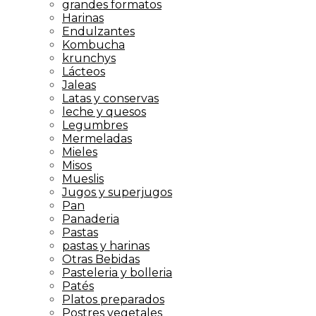
grandes formatos
Harinas
Endulzantes
Kombucha
krunchys
Lácteos
Jaleas
Latas y conservas
leche y quesos
Legumbres
Mermeladas
Mieles
Misos
Mueslis
Jugos y superjugos
Pan
Panaderia
Pastas
pastas y harinas
Otras Bebidas
Pasteleria y bolleria
Patés
Platos preparados
Postres vegetales