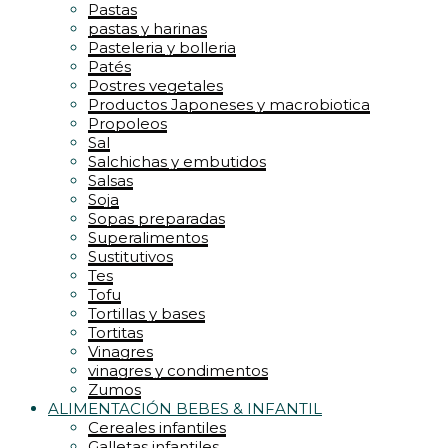
Pastas
pastas y harinas
Pasteleria y bolleria
Patés
Postres vegetales
Productos Japoneses y macrobiotica
Propoleos
Sal
Salchichas y embutidos
Salsas
Soja
Sopas preparadas
Superalimentos
Sustitutivos
Tes
Tofu
Tortillas y bases
Tortitas
Vinagres
vinagres y condimentos
Zumos
ALIMENTACIÓN BEBES & INFANTIL
Cereales infantiles
Galletas infantiles