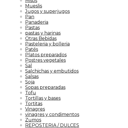
Misos
Mueslis
Jugos y superjugos
Pan
Panaderia
Pastas
pastas y harinas
Otras Bebidas
Pasteleria y bolleria
Patés
Platos preparados
Postres vegetales
Sal
Salchichas y embutidos
Salsas
Soja
Sopas preparadas
Tofu
Tortillas y bases
Tortitas
Vinagres
vinagres y condimentos
Zumos
REPOSTERIA / DULCES