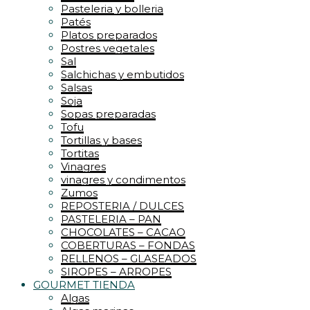
Pasteleria y bolleria
Patés
Platos preparados
Postres vegetales
Sal
Salchichas y embutidos
Salsas
Soja
Sopas preparadas
Tofu
Tortillas y bases
Tortitas
Vinagres
vinagres y condimentos
Zumos
REPOSTERIA / DULCES
PASTELERIA – PAN
CHOCOLATES – CACAO
COBERTURAS – FONDAS
RELLENOS – GLASEADOS
SIROPES – ARROPES
GOURMET TIENDA
Algas