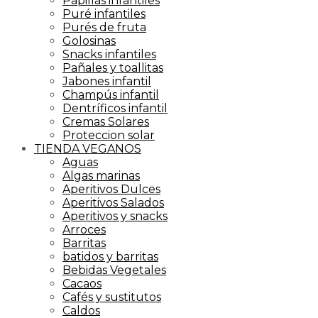
Papillas infantiles
Puré infantiles
Purés de fruta
Golosinas
Snacks infantiles
Pañales y toallitas
Jabones infantil
Champús infantil
Dentríficos infantil
Cremas Solares
Proteccion solar
TIENDA VEGANOS
Aguas
Algas marinas
Aperitivos Dulces
Aperitivos Salados
Aperitivos y snacks
Arroces
Barritas
batidos y barritas
Bebidas Vegetales
Cacaos
Cafés y sustitutos
Caldos