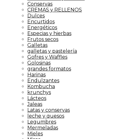
Conservas
CREMAS y RELLENOS
Dulces
Encurtidos
Energéticos
Especias y hierbas
Frutos secos
Galletas
galletas y pastelería
Gofres y Waffles
Golosinas
grandes formatos
Harinas
Endulzantes
Kombucha
krunchys
Lácteos
Jaleas
Latas y conservas
leche y quesos
Legumbres
Mermeladas
Mieles