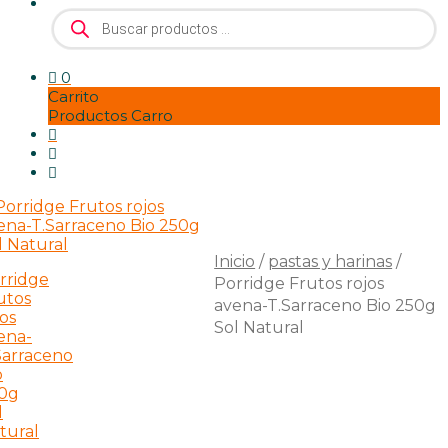
Búsqueda
de
productos
0
Carrito
Productos Carro
Inicio
/
pastas y harinas
/
Porridge Frutos rojos
avena-T.Sarraceno Bio 250g
Sol Natural