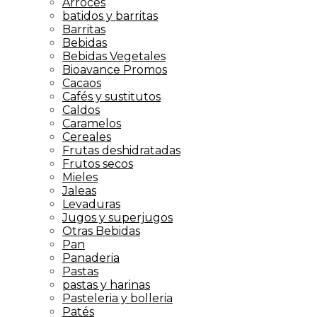
Arroces
batidos y barritas
Barritas
Bebidas
Bebidas Vegetales
Bioavance Promos
Cacaos
Cafés y sustitutos
Caldos
Caramelos
Cereales
Frutas deshidratadas
Frutos secos
Mieles
Jaleas
Levaduras
Jugos y superjugos
Otras Bebidas
Pan
Panaderia
Pastas
pastas y harinas
Pasteleria y bolleria
Patés