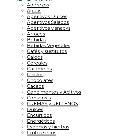
Aderezos
Aguas
Aperitivos Dulces
Aperitivos Salados
Aperitivos y snacks
Arroces
Bebidas
Bebidas Vegetales
Cafés y sustitutos
Caldos
Cereales
Caramelos
Chicles
Chocolates
Cacaos
Condimentos y Aditivos
Conservas
CREMAS y RELLENOS
Dulces
Encurtidos
Energéticos
Especias y hierbas
Frutos secos