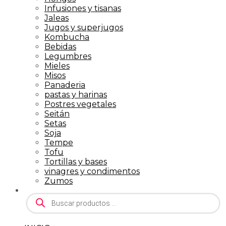
Infusiones y tisanas
Jaleas
Jugos y superjugos
Kombucha
Bebidas
Legumbres
Mieles
Misos
Panaderia
pastas y harinas
Postres vegetales
Seitán
Setas
Soja
Tempe
Tofu
Tortillas y bases
vinagres y condimentos
Zumos
Búsqueda
de
productos