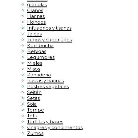
granolas
Granos
Harinas
Hongos
Infusiones y tisanas
Jaleas
Jugos y superjugos
Kombucha
Bebidas
Legumbres
Mieles
Misos
Panaderia
pastas y harinas
Postres vegetales
Seitán
Setas
Soja
Tempe
Tofu
Tortillas y bases
vinagres y condimentos
Zumos