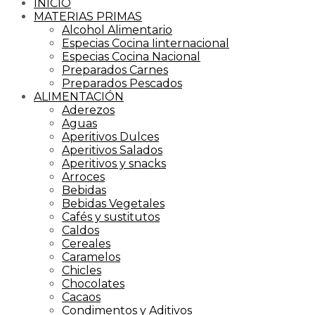
INICIO
MATERIAS PRIMAS
Alcohol Alimentario
Especias Cocina Iinternacional
Especias Cocina Nacional
Preparados Carnes
Preparados Pescados
ALIMENTACIÓN
Aderezos
Aguas
Aperitivos Dulces
Aperitivos Salados
Aperitivos y snacks
Arroces
Bebidas
Bebidas Vegetales
Cafés y sustitutos
Caldos
Cereales
Caramelos
Chicles
Chocolates
Cacaos
Condimentos y Aditivos