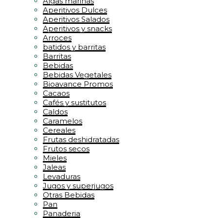
Algas marinas
Aperitivos Dulces
Aperitivos Salados
Aperitivos y snacks
Arroces
batidos y barritas
Barritas
Bebidas
Bebidas Vegetales
Bioavance Promos
Cacaos
Cafés y sustitutos
Caldos
Caramelos
Cereales
Frutas deshidratadas
Frutos secos
Mieles
Jaleas
Levaduras
Jugos y superjugos
Otras Bebidas
Pan
Panaderia