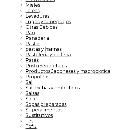
Mieles
Jaleas
Levaduras
Jugos y superjugos
Otras Bebidas
Pan
Panaderia
Pastas
pastas y harinas
Pasteleria y bolleria
Patés
Postres vegetales
Productos Japoneses y macrobiotica
Propoleos
Sal
Salchichas y embutidos
Salsas
Soja
Sopas preparadas
Superalimentos
Sustitutivos
Tes
Tofu