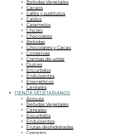
Bebidas Vegetales
Cacaos
Cafés y sustitutos
Caldos
Caramelos
Chicles
Chocolates
Bebidas
Chocolates y Cacao
Conservas
Cremas de untar
Dulces
Encurtidos
Endulzantes
Energéticos
Cereales
TIENDA VEGETARIANOS
Arroces
Bebidas Vegetales
Cereales
Encurtidos
Endulzantes
Frutas deshidratadas
Graneles