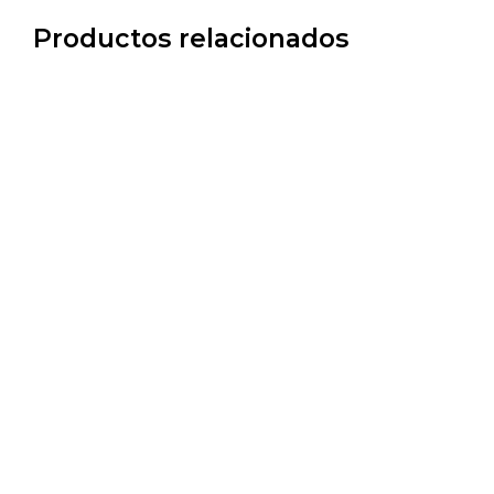
Productos relacionados
24,69
€
8,36
€
10,09
€
11,77
€