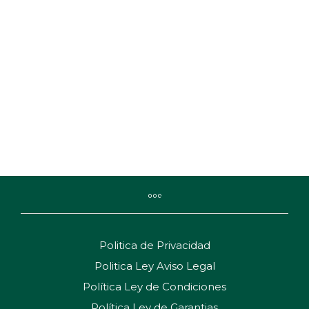
31,38
€
15,45
€
Politica de Privacidad
Politica Ley Aviso Legal
Política Ley de Condiciones
Política Ley de Garantias