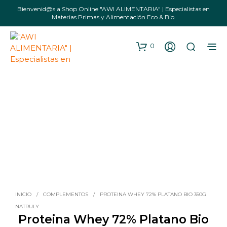
Bienvenid@s a Shop Online "AWI ALIMENTARIA" | Especialistas en
Materias Primas y Alimentación Eco & Bio.
0
INICIO
/
COMPLEMENTOS
/
PROTEINA WHEY 72% PLATANO BIO 350G
NATRULY
Proteina Whey 72% Platano Bio