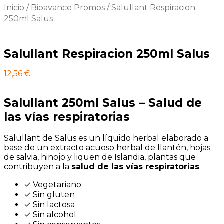
Inicio
/
Bioavance Promos
/
Salullant Respiracion
250ml Salus
Salullant Respiracion 250ml Salus
12,56
€
Salullant 250ml Salus – Salud de
las vías respiratorias
Salullant de Salus es un líquido herbal elaborado a
base de un extracto acuoso herbal de llantén, hojas
de salvia, hinojo y liquen de Islandia, plantas que
contribuyen a la
salud de las vías respiratorias
.
✓ Vegetariano
✓ Sin gluten
✓ Sin lactosa
✓ Sin alcohol