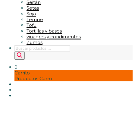
Seitán
Setas
Soja
Tempe
Tofu
Tortillas y bases
vinagres y condimentos
Zumos
Búsqueda
de
productos
0
Carrito
Productos Carro