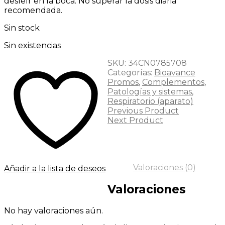
desleír en la boca. No superar la dosis diaria
recomendada.
Sin stock
Sin existencias
SKU:
34CN0785708
Categorías:
Bioavance
Promos
,
Complementos
,
Patologías y sistemas
,
Respiratorio (aparato)
Previous Product
Next Product
Valoraciones (0)
Añadir a la lista de deseos
Valoraciones
No hay valoraciones aún.