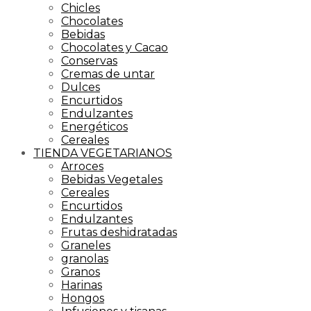
Chicles
Chocolates
Bebidas
Chocolates y Cacao
Conservas
Cremas de untar
Dulces
Encurtidos
Endulzantes
Energéticos
Cereales
TIENDA VEGETARIANOS
Arroces
Bebidas Vegetales
Cereales
Encurtidos
Endulzantes
Frutas deshidratadas
Graneles
granolas
Granos
Harinas
Hongos