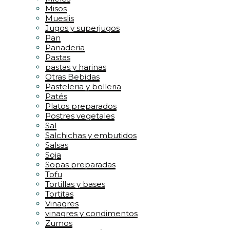
Misos
Mueslis
Jugos y superjugos
Pan
Panaderia
Pastas
pastas y harinas
Otras Bebidas
Pasteleria y bolleria
Patés
Platos preparados
Postres vegetales
Sal
Salchichas y embutidos
Salsas
Soja
Sopas preparadas
Tofu
Tortillas y bases
Tortitas
Vinagres
vinagres y condimentos
Zumos