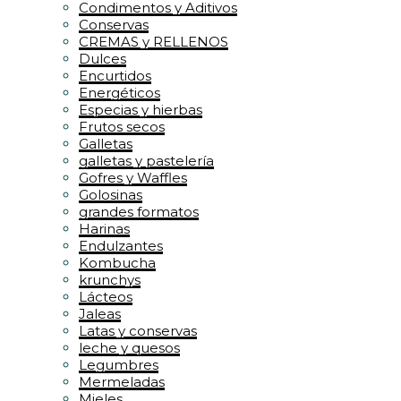
Condimentos y Aditivos
Conservas
CREMAS y RELLENOS
Dulces
Encurtidos
Energéticos
Especias y hierbas
Frutos secos
Galletas
galletas y pastelería
Gofres y Waffles
Golosinas
grandes formatos
Harinas
Endulzantes
Kombucha
krunchys
Lácteos
Jaleas
Latas y conservas
leche y quesos
Legumbres
Mermeladas
Mieles