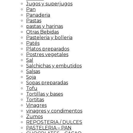
Jugos y superjugos
Pan
Panaderia
Pastas
pastas y harinas
Otras Bebidas
Pasteleria y bolleria
Patés
Platos preparados
Postres vegetales
Sal
Salchichas y embutidos
Salsas
Soja
Sopas preparadas
Tofu
Tortillas y bases
Tortitas
Vinagres
vinagres y condimentos
Zumos
REPOSTERIA / DULCES
PASTELERIA – PAN