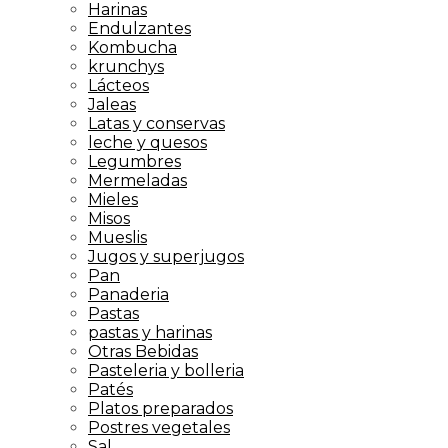
Harinas
Endulzantes
Kombucha
krunchys
Lácteos
Jaleas
Latas y conservas
leche y quesos
Legumbres
Mermeladas
Mieles
Misos
Mueslis
Jugos y superjugos
Pan
Panaderia
Pastas
pastas y harinas
Otras Bebidas
Pasteleria y bolleria
Patés
Platos preparados
Postres vegetales
Sal