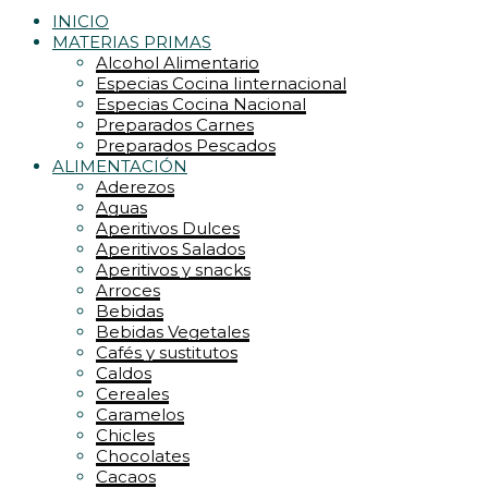
INICIO
MATERIAS PRIMAS
Alcohol Alimentario
Especias Cocina Iinternacional
Especias Cocina Nacional
Preparados Carnes
Preparados Pescados
ALIMENTACIÓN
Aderezos
Aguas
Aperitivos Dulces
Aperitivos Salados
Aperitivos y snacks
Arroces
Bebidas
Bebidas Vegetales
Cafés y sustitutos
Caldos
Cereales
Caramelos
Chicles
Chocolates
Cacaos