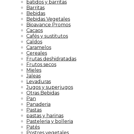
batidos y barritas
Barritas
Bebidas
Bebidas Vegetales
Bioavance Promos
Cacaos
Cafés y sustitutos
Caldos
Caramelos
Cereales
Frutas deshidratadas
Frutos secos
Mieles
Jaleas
Levaduras
Jugos y superjugos
Otras Bebidas
Pan
Panaderia
Pastas
pastas y harinas
Pasteleria y bolleria
Patés
Postres vegetales