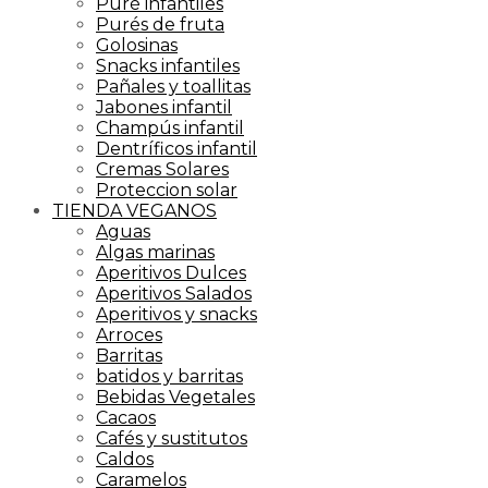
Puré infantiles
Purés de fruta
Golosinas
Snacks infantiles
Pañales y toallitas
Jabones infantil
Champús infantil
Dentríficos infantil
Cremas Solares
Proteccion solar
TIENDA VEGANOS
Aguas
Algas marinas
Aperitivos Dulces
Aperitivos Salados
Aperitivos y snacks
Arroces
Barritas
batidos y barritas
Bebidas Vegetales
Cacaos
Cafés y sustitutos
Caldos
Caramelos