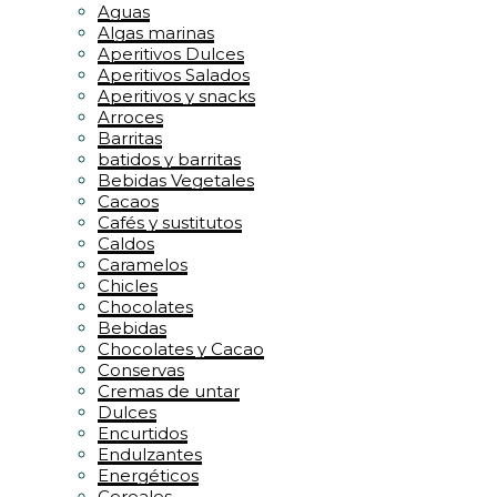
Aguas
Algas marinas
Aperitivos Dulces
Aperitivos Salados
Aperitivos y snacks
Arroces
Barritas
batidos y barritas
Bebidas Vegetales
Cacaos
Cafés y sustitutos
Caldos
Caramelos
Chicles
Chocolates
Bebidas
Chocolates y Cacao
Conservas
Cremas de untar
Dulces
Encurtidos
Endulzantes
Energéticos
Cereales