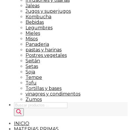
Infusiones y tisanas
Jaleas
Jugos y superjugos
Kombucha
Bebidas
Legumbres
Mieles
Misos
Panaderia
pastas y harinas
Postres vegetales
Seitán
Setas
Soja
Tempe
Tofu
Tortillas y bases
vinagres y condimentos
Zumos
Búsqueda
de
productos
INICIO
MATERIAS PRIMAS