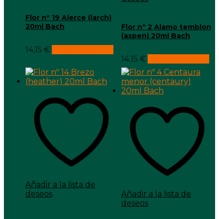
Flor nº 19 Alerce (larch)
20ml Bach
Flor nº 2 Alamo temblon
(aspen) 20ml Bach
14,15
€
Añadir al carrito
14,15
€
Añadir al carrito
Añadir a la lista de
deseos
Añadir a la lista de
deseos