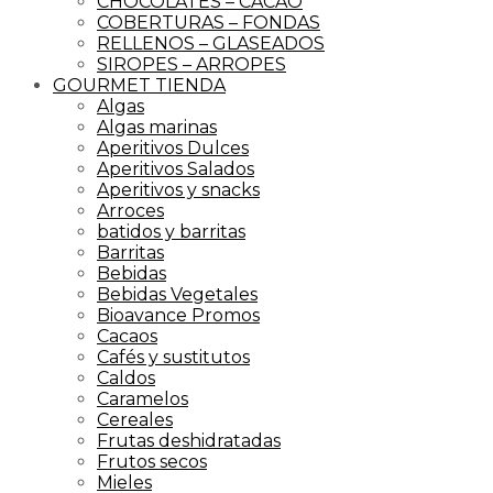
CHOCOLATES – CACAO
COBERTURAS – FONDAS
RELLENOS – GLASEADOS
SIROPES – ARROPES
GOURMET TIENDA
Algas
Algas marinas
Aperitivos Dulces
Aperitivos Salados
Aperitivos y snacks
Arroces
batidos y barritas
Barritas
Bebidas
Bebidas Vegetales
Bioavance Promos
Cacaos
Cafés y sustitutos
Caldos
Caramelos
Cereales
Frutas deshidratadas
Frutos secos
Mieles