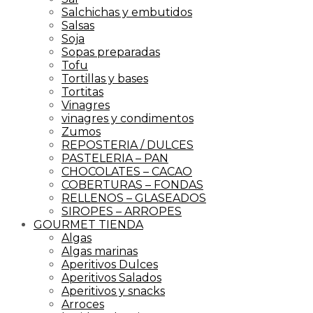
Salchichas y embutidos
Salsas
Soja
Sopas preparadas
Tofu
Tortillas y bases
Tortitas
Vinagres
vinagres y condimentos
Zumos
REPOSTERIA / DULCES
PASTELERIA – PAN
CHOCOLATES – CACAO
COBERTURAS – FONDAS
RELLENOS – GLASEADOS
SIROPES – ARROPES
GOURMET TIENDA
Algas
Algas marinas
Aperitivos Dulces
Aperitivos Salados
Aperitivos y snacks
Arroces