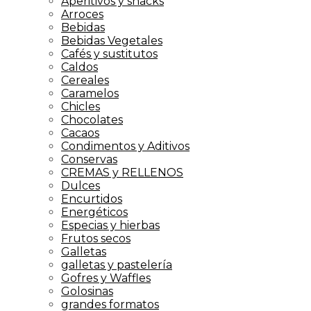
Aperitivos y snacks
Arroces
Bebidas
Bebidas Vegetales
Cafés y sustitutos
Caldos
Cereales
Caramelos
Chicles
Chocolates
Cacaos
Condimentos y Aditivos
Conservas
CREMAS y RELLENOS
Dulces
Encurtidos
Energéticos
Especias y hierbas
Frutos secos
Galletas
galletas y pastelería
Gofres y Waffles
Golosinas
grandes formatos