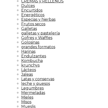
CREMAS y RELLENOS
Dulces
Encurtidos
Energéticos
Especias y hierbas
Frutos secos
Galletas
galletas y pastelería
Gofres y Waffles
Golosinas
grandes formatos
Harinas
Endulzantes
Kombucha
krunchys
Lácteos
Jaleas
Latas y conservas
leche y quesos
Legumbres
Mermeladas
Mieles
Misos
Mueslis