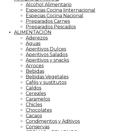
Alcohol Alimentario
Especias Cocina Iinternacional
Especias Cocina Nacional
Preparados Carnes
Preparados Pescados
ALIMENTACIÓN
Aderezos
Aguas
Aperitivos Dulces
Aperitivos Salados
Aperitivos y snacks
Arroces
Bebidas
Bebidas Vegetales
Cafés y sustitutos
Caldos
Cereales
Caramelos
Chicles
Chocolates
Cacaos
Condimentos y Aditivos
Conservas