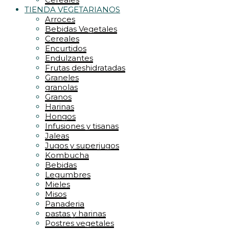
TIENDA VEGETARIANOS
Arroces
Bebidas Vegetales
Cereales
Encurtidos
Endulzantes
Frutas deshidratadas
Graneles
granolas
Granos
Harinas
Hongos
Infusiones y tisanas
Jaleas
Jugos y superjugos
Kombucha
Bebidas
Legumbres
Mieles
Misos
Panaderia
pastas y harinas
Postres vegetales