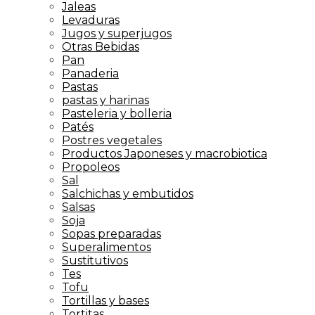
Jaleas
Levaduras
Jugos y superjugos
Otras Bebidas
Pan
Panaderia
Pastas
pastas y harinas
Pasteleria y bolleria
Patés
Postres vegetales
Productos Japoneses y macrobiotica
Propoleos
Sal
Salchichas y embutidos
Salsas
Soja
Sopas preparadas
Superalimentos
Sustitutivos
Tes
Tofu
Tortillas y bases
Tortitas