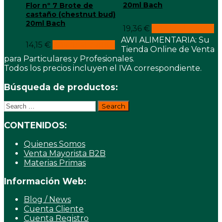
20ml Bach
Flor nº 7 Brote de
castaño (chestnut bud)
20ml Bach
19,36
€
Añadir al carrito
AWI ALIMENTARIA: Su
14,15
€
Añadir al carrito
Tienda Online de Venta
para Particulares y Profesionales.
Todos los precios incluyen el IVA correspondiente.
Búsqueda de productos:
Search
for:
CONTENIDOS:
Quienes Somos
Venta Mayorista B2B
Materias Primas
Información Web:
Blog / News
Cuenta Cliente
Cuenta Registro