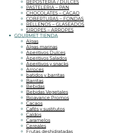
REPOSTERIA / DULCES
PASTELERIA – PAN
CHOCOLATES – CACAO
COBERTURAS – FONDAS
RELLENOS – GLASEADOS
SIROPES – ARROPES
GOURMET TIENDA
Algas
Algas marinas
Aperitivos Dulces
Aperitivos Salados
Aperitivos y snacks
Arroces
batidos y barritas
Barritas
Bebidas
Bebidas Vegetales
Bioavance Promos
Cacaos
Cafés y sustitutos
Caldos
Caramelos
Cereales
Frutas deshidratadas