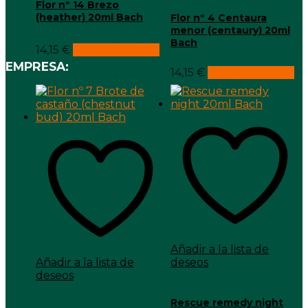
Flor nº 14 Brezo
(heather) 20ml Bach
Flor nº 4 Centaura
menor (centaury) 20ml
Bach
14,15
€
Añadir al carrito
EMPRESA:
14,15
€
Añadir al carrito
Añadir a la lista de
Añadir a la lista de
deseos
deseos
Rescue remedy night