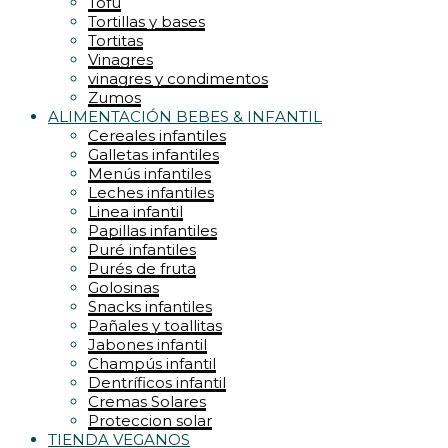
Tofu
Tortillas y bases
Tortitas
Vinagres
vinagres y condimentos
Zumos
ALIMENTACIÓN BEBES & INFANTIL
Cereales infantiles
Galletas infantiles
Menús infantiles
Leches infantiles
Linea infantil
Papillas infantiles
Puré infantiles
Purés de fruta
Golosinas
Snacks infantiles
Pañales y toallitas
Jabones infantil
Champús infantil
Dentríficos infantil
Cremas Solares
Proteccion solar
TIENDA VEGANOS