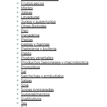
Frutos secos
Mieles
Jaleas
Levaduras
Jugos y superjugos
Otras Bebidas
Pan
Panaderia
Pastas
pastas y harinas
Pasteleria y bolleria
Patés
Postres vegetales
Productos Japoneses y macrobiotica
Propoleos
Sal
Salchichas y embutidos
Salsas
Soja
Sopas preparadas
Superalimentos
Sustitutivos
Tes