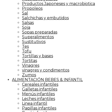
Productos Japoneses y macrobiotica
Propoleos
Sal
Salchichas y embutidos
Salsas
Soja
Sopas preparadas
Superalimentos
Sustitutivos
Tes
Tofu
Tortillas y bases
Tortitas
Vinagres
vinagres y condimentos
Zumos
ALIMENTACIÓN BEBES & INFANTIL
Cereales infantiles
Galletas infantiles
Menús infantiles
Leches infantiles
Linea infantil
Papillas infantiles