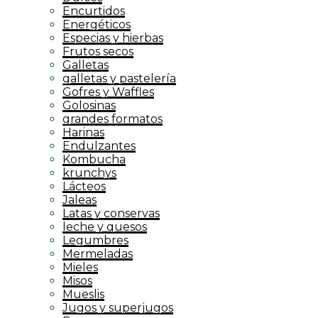
Encurtidos
Energéticos
Especias y hierbas
Frutos secos
Galletas
galletas y pastelería
Gofres y Waffles
Golosinas
grandes formatos
Harinas
Endulzantes
Kombucha
krunchys
Lácteos
Jaleas
Latas y conservas
leche y quesos
Legumbres
Mermeladas
Mieles
Misos
Mueslis
Jugos y superjugos