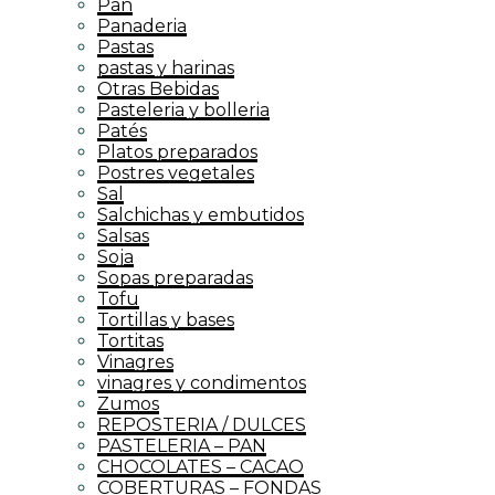
Pan
Panaderia
Pastas
pastas y harinas
Otras Bebidas
Pasteleria y bolleria
Patés
Platos preparados
Postres vegetales
Sal
Salchichas y embutidos
Salsas
Soja
Sopas preparadas
Tofu
Tortillas y bases
Tortitas
Vinagres
vinagres y condimentos
Zumos
REPOSTERIA / DULCES
PASTELERIA – PAN
CHOCOLATES – CACAO
COBERTURAS – FONDAS