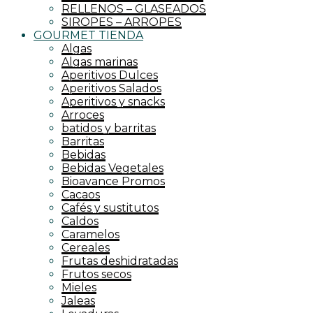
RELLENOS – GLASEADOS
SIROPES – ARROPES
GOURMET TIENDA
Algas
Algas marinas
Aperitivos Dulces
Aperitivos Salados
Aperitivos y snacks
Arroces
batidos y barritas
Barritas
Bebidas
Bebidas Vegetales
Bioavance Promos
Cacaos
Cafés y sustitutos
Caldos
Caramelos
Cereales
Frutas deshidratadas
Frutos secos
Mieles
Jaleas