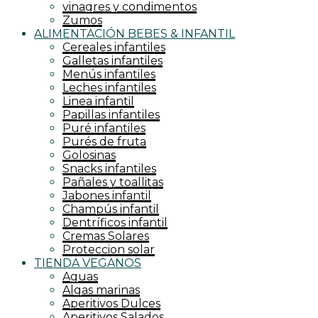
vinagres y condimentos
Zumos
ALIMENTACIÓN BEBES & INFANTIL
Cereales infantiles
Galletas infantiles
Menús infantiles
Leches infantiles
Linea infantil
Papillas infantiles
Puré infantiles
Purés de fruta
Golosinas
Snacks infantiles
Pañales y toallitas
Jabones infantil
Champús infantil
Dentríficos infantil
Cremas Solares
Proteccion solar
TIENDA VEGANOS
Aguas
Algas marinas
Aperitivos Dulces
Aperitivos Salados