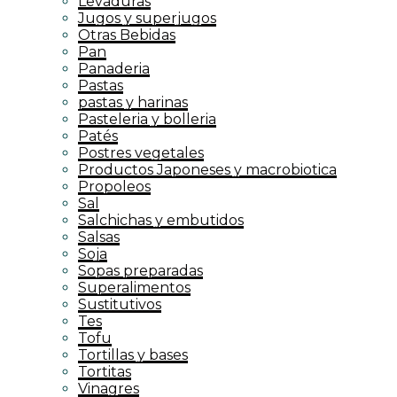
Levaduras
Jugos y superjugos
Otras Bebidas
Pan
Panaderia
Pastas
pastas y harinas
Pasteleria y bolleria
Patés
Postres vegetales
Productos Japoneses y macrobiotica
Propoleos
Sal
Salchichas y embutidos
Salsas
Soja
Sopas preparadas
Superalimentos
Sustitutivos
Tes
Tofu
Tortillas y bases
Tortitas
Vinagres