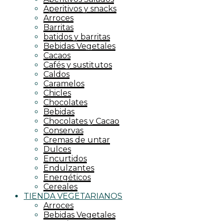
Aperitivos y snacks
Arroces
Barritas
batidos y barritas
Bebidas Vegetales
Cacaos
Cafés y sustitutos
Caldos
Caramelos
Chicles
Chocolates
Bebidas
Chocolates y Cacao
Conservas
Cremas de untar
Dulces
Encurtidos
Endulzantes
Energéticos
Cereales
TIENDA VEGETARIANOS
Arroces
Bebidas Vegetales