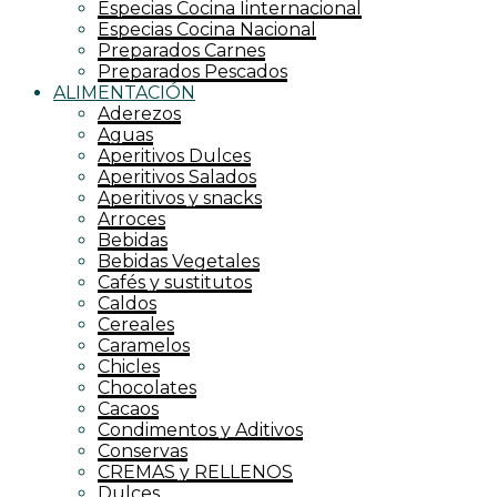
Especias Cocina Iinternacional
Especias Cocina Nacional
Preparados Carnes
Preparados Pescados
ALIMENTACIÓN
Aderezos
Aguas
Aperitivos Dulces
Aperitivos Salados
Aperitivos y snacks
Arroces
Bebidas
Bebidas Vegetales
Cafés y sustitutos
Caldos
Cereales
Caramelos
Chicles
Chocolates
Cacaos
Condimentos y Aditivos
Conservas
CREMAS y RELLENOS
Dulces