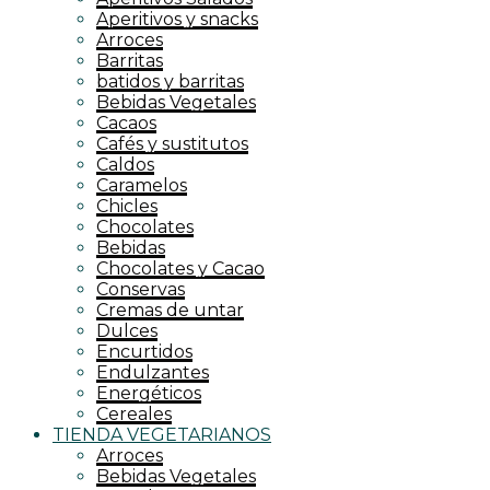
Aperitivos y snacks
Arroces
Barritas
batidos y barritas
Bebidas Vegetales
Cacaos
Cafés y sustitutos
Caldos
Caramelos
Chicles
Chocolates
Bebidas
Chocolates y Cacao
Conservas
Cremas de untar
Dulces
Encurtidos
Endulzantes
Energéticos
Cereales
TIENDA VEGETARIANOS
Arroces
Bebidas Vegetales