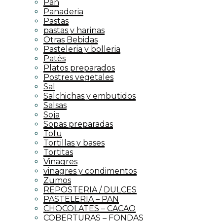
Pan
Panaderia
Pastas
pastas y harinas
Otras Bebidas
Pasteleria y bolleria
Patés
Platos preparados
Postres vegetales
Sal
Salchichas y embutidos
Salsas
Soja
Sopas preparadas
Tofu
Tortillas y bases
Tortitas
Vinagres
vinagres y condimentos
Zumos
REPOSTERIA / DULCES
PASTELERIA – PAN
CHOCOLATES – CACAO
COBERTURAS – FONDAS