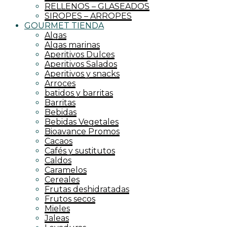
RELLENOS – GLASEADOS
SIROPES – ARROPES
GOURMET TIENDA
Algas
Algas marinas
Aperitivos Dulces
Aperitivos Salados
Aperitivos y snacks
Arroces
batidos y barritas
Barritas
Bebidas
Bebidas Vegetales
Bioavance Promos
Cacaos
Cafés y sustitutos
Caldos
Caramelos
Cereales
Frutas deshidratadas
Frutos secos
Mieles
Jaleas