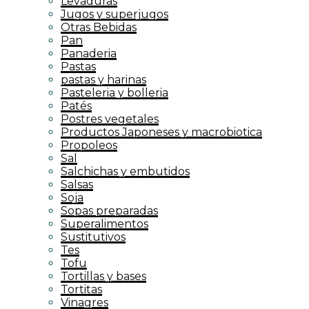
Levaduras
Jugos y superjugos
Otras Bebidas
Pan
Panaderia
Pastas
pastas y harinas
Pasteleria y bolleria
Patés
Postres vegetales
Productos Japoneses y macrobiotica
Propoleos
Sal
Salchichas y embutidos
Salsas
Soja
Sopas preparadas
Superalimentos
Sustitutivos
Tes
Tofu
Tortillas y bases
Tortitas
Vinagres