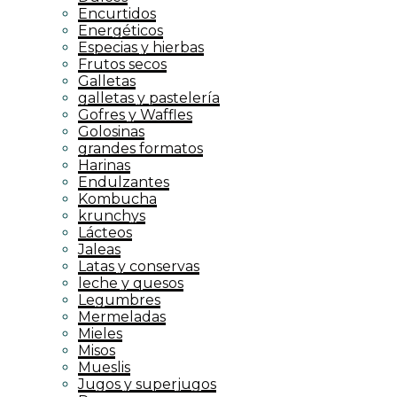
Encurtidos
Energéticos
Especias y hierbas
Frutos secos
Galletas
galletas y pastelería
Gofres y Waffles
Golosinas
grandes formatos
Harinas
Endulzantes
Kombucha
krunchys
Lácteos
Jaleas
Latas y conservas
leche y quesos
Legumbres
Mermeladas
Mieles
Misos
Mueslis
Jugos y superjugos