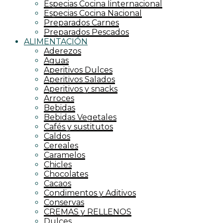
Especias Cocina Iinternacional
Especias Cocina Nacional
Preparados Carnes
Preparados Pescados
ALIMENTACIÓN
Aderezos
Aguas
Aperitivos Dulces
Aperitivos Salados
Aperitivos y snacks
Arroces
Bebidas
Bebidas Vegetales
Cafés y sustitutos
Caldos
Cereales
Caramelos
Chicles
Chocolates
Cacaos
Condimentos y Aditivos
Conservas
CREMAS y RELLENOS
Dulces