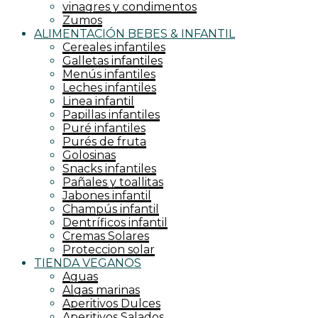
vinagres y condimentos
Zumos
ALIMENTACIÓN BEBES & INFANTIL
Cereales infantiles
Galletas infantiles
Menús infantiles
Leches infantiles
Linea infantil
Papillas infantiles
Puré infantiles
Purés de fruta
Golosinas
Snacks infantiles
Pañales y toallitas
Jabones infantil
Champús infantil
Dentríficos infantil
Cremas Solares
Proteccion solar
TIENDA VEGANOS
Aguas
Algas marinas
Aperitivos Dulces
Aperitivos Salados