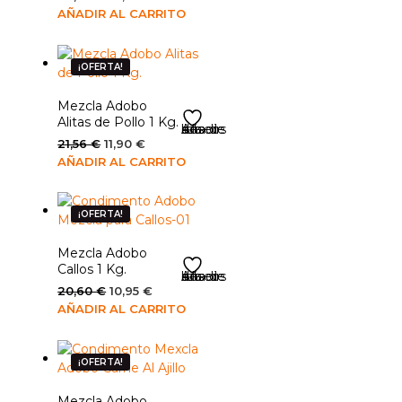
elegir
precio
precio
AÑADIR AL CARRITO
en
original
actual
la
era:
es:
página
20,28 €.
14,95 €.
¡OFERTA!
de
producto
Mezcla Adobo
Alitas de Pollo 1 Kg.
Añadir a la lista de deseos
El
El
21,56
€
11,90
€
precio
precio
AÑADIR AL CARRITO
original
actual
era:
es:
21,56 €.
11,90 €.
¡OFERTA!
Mezcla Adobo
Callos 1 Kg.
Añadir a la lista de deseos
El
El
20,60
€
10,95
€
precio
precio
AÑADIR AL CARRITO
original
actual
era:
es:
20,60 €.
10,95 €.
¡OFERTA!
Mezcla Adobo