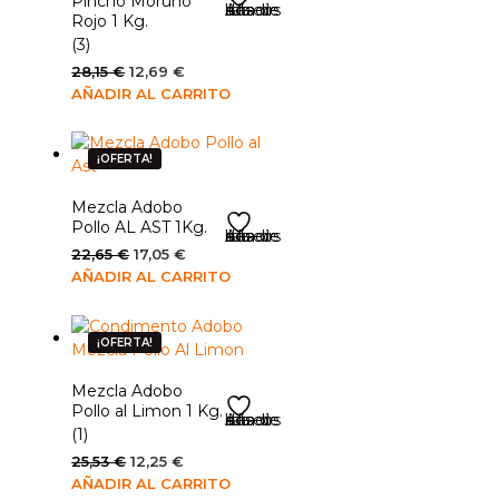
Pincho Moruno
Añadir a la lista de deseos
Rojo 1 Kg.
(3)
El
El
28,15
€
12,69
€
precio
precio
AÑADIR AL CARRITO
original
actual
era:
es:
28,15 €.
12,69 €.
¡OFERTA!
Mezcla Adobo
Pollo AL AST 1Kg.
Añadir a la lista de deseos
El
El
22,65
€
17,05
€
precio
precio
AÑADIR AL CARRITO
original
actual
era:
es:
22,65 €.
17,05 €.
¡OFERTA!
Mezcla Adobo
Pollo al Limon 1 Kg.
Añadir a la lista de deseos
(1)
El
El
25,53
€
12,25
€
precio
precio
AÑADIR AL CARRITO