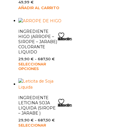
49,99
€
AÑADIR AL CARRITO
INGREDIENTE
HIGO (ARROPE –
Añadir a la lista de deseos
SIROPE – JARABE)
COLORANTE
LIQUIDO
Rango
29,90
€
-
687,50
€
SELECCIONAR
de
Este
OPCIONES
precios:
producto
desde
tiene
29,90 €
múltiples
hasta
variantes.
687,50 €
Las
INGREDIENTE
opciones
LETICINA SOJA
Añadir a la lista de deseos
se
LIQUIDA (SIROPE
pueden
– JARABE )
elegir
Rango
29,90
€
-
687,50
€
en
SELECCIONAR
de
Este