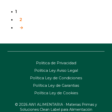
original
actual
era:
es:
27,10 €.
17,50 €.
1
2
→
Politica de Privacidad
Politica Ley Aviso Legal
Política Ley de Condiciones
Política Ley de Garantias
Política Ley de Cookies
© 2026 AWI ALIMENTARIA · Materias Primas y
Soluciones Clean Label para Alimentación