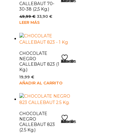
Añadir a la lista de deseos
CALLEBAUT 70-
30-38 (2,5 Kg.)
El
El
49,99
€
33,90
€
precio
precio
LEER MÁS
original
actual
era:
es:
49,99 €.
33,90 €.
CHOCOLATE
NEGRO
Añadir a la lista de deseos
CALLEBAUT 823 (1
Kg.)
19,99
€
AÑADIR AL CARRITO
CHOCOLATE
NEGRO
Añadir a la lista de deseos
CALLEBAUT 823
(2.5 Kg.)