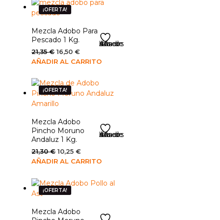
19,35 €.
8,30 €.
¡OFERTA!
Mezcla Adobo Para
Pescado 1 Kg.
Añadir a la lista de deseos
El
El
21,35
€
16,50
€
precio
precio
AÑADIR AL CARRITO
original
actual
era:
es:
21,35 €.
16,50 €.
¡OFERTA!
Mezcla Adobo
Pincho Moruno
Añadir a la lista de deseos
Andaluz 1 Kg.
El
El
21,30
€
10,25
€
precio
precio
AÑADIR AL CARRITO
original
actual
era:
es:
21,30 €.
10,25 €.
¡OFERTA!
Mezcla Adobo