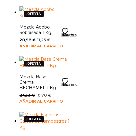
original
actual
era:
es:
25,53 €.
12,25 €.
¡OFERTA!
Mezcla Adobo
Sobrasada 1 Kg.
Añadir a la lista de deseos
El
El
20,98
€
11,25
€
precio
precio
AÑADIR AL CARRITO
original
actual
era:
es:
20,98 €.
11,25 €.
¡OFERTA!
Mezcla Base
Crema
Añadir a la lista de deseos
BECHAMEL 1 Kg.
El
El
24,53
€
10,70
€
precio
precio
AÑADIR AL CARRITO
original
actual
era:
es:
24,53 €.
10,70 €.
¡OFERTA!