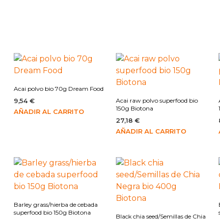
Acai polvo bio 70g Dream Food
9,54
€
Acai raw polvo superfood bio
150g Biotona
AÑADIR AL CARRITO
27,18
€
AÑADIR AL CARRITO
Barley grass/hierba de cebada
superfood bio 150g Biotona
Black chia seed/Semillas de Chia