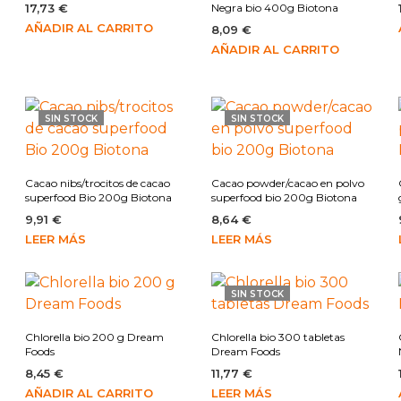
17,73
€
Negra bio 400g Biotona
AÑADIR AL CARRITO
8,09
€
AÑADIR AL CARRITO
SIN STOCK
SIN STOCK
Cacao nibs/trocitos de cacao
Cacao powder/cacao en polvo
superfood Bio 200g Biotona
superfood bio 200g Biotona
9,91
€
8,64
€
LEER MÁS
LEER MÁS
SIN STOCK
s
Chlorella bio 200 g Dream
Chlorella bio 300 tabletas
Foods
Dream Foods
8,45
€
11,77
€
AÑADIR AL CARRITO
LEER MÁS