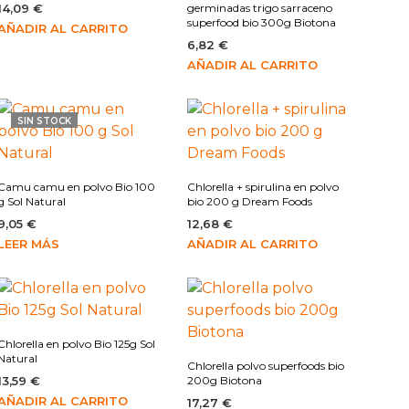
14,09
€
germinadas trigo sarraceno
superfood bio 300g Biotona
AÑADIR AL CARRITO
6,82
€
AÑADIR AL CARRITO
SIN STOCK
Camu camu en polvo Bio 100
Chlorella + spirulina en polvo
g Sol Natural
bio 200 g Dream Foods
9,05
€
12,68
€
LEER MÁS
AÑADIR AL CARRITO
Chlorella en polvo Bio 125g Sol
Natural
Chlorella polvo superfoods bio
13,59
€
200g Biotona
AÑADIR AL CARRITO
17,27
€