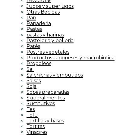
Levaduras
Jugos y superjugos
Otras Bebidas
Pan
Panaderia
Pastas
pastas y harinas
Pasteleria y bolleria
Patés
Postres vegetales
Productos Japoneses y macrobiotica
Propoleos
Sal
Salchichas y embutidos
Salsas
Soja
Sopas preparadas
Superalimentos
Sustitutivos
Tes
Tofu
Tortillas y bases
Tortitas
Vinagres