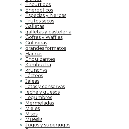
Encurtidos
Energéticos
Especias y hierbas
Frutos secos
Galletas
galletas y pastelería
Gofres y Waffles
Golosinas
grandes formatos
Harinas
Endulzantes
Kombucha
krunchys
Lácteos
Jaleas
Latas y conservas
leche y quesos
Legumbres
Mermeladas
Mieles
Misos
Mueslis
Jugos y superjugos