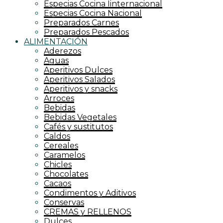
Especias Cocina Iinternacional
Especias Cocina Nacional
Preparados Carnes
Preparados Pescados
ALIMENTACIÓN
Aderezos
Aguas
Aperitivos Dulces
Aperitivos Salados
Aperitivos y snacks
Arroces
Bebidas
Bebidas Vegetales
Cafés y sustitutos
Caldos
Cereales
Caramelos
Chicles
Chocolates
Cacaos
Condimentos y Aditivos
Conservas
CREMAS y RELLENOS
Dulces