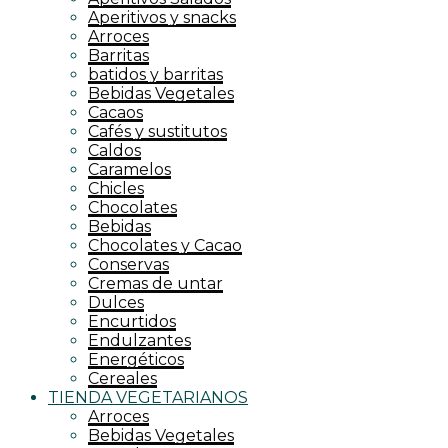
Aperitivos y snacks
Arroces
Barritas
batidos y barritas
Bebidas Vegetales
Cacaos
Cafés y sustitutos
Caldos
Caramelos
Chicles
Chocolates
Bebidas
Chocolates y Cacao
Conservas
Cremas de untar
Dulces
Encurtidos
Endulzantes
Energéticos
Cereales
TIENDA VEGETARIANOS
Arroces
Bebidas Vegetales