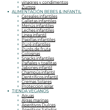
vinagres y condimentos
Zumos
ALIMENTACIÓN BEBES & INFANTIL
Cereales infantiles
Galletas infantiles
Menús infantiles
Leches infantiles
Linea infantil
Papillas infantiles
Puré infantiles
Purés de fruta
Golosinas
Snacks infantiles
Pañales y toallitas
Jabones infantil
Champús infantil
Dentríficos infantil
Cremas Solares
Proteccion solar
TIENDA VEGANOS
Aguas
Algas marinas
Aperitivos Dulces
Aperitivos Salados