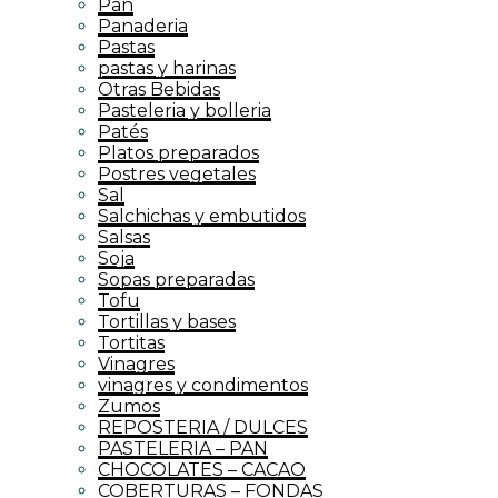
Pan
Panaderia
Pastas
pastas y harinas
Otras Bebidas
Pasteleria y bolleria
Patés
Platos preparados
Postres vegetales
Sal
Salchichas y embutidos
Salsas
Soja
Sopas preparadas
Tofu
Tortillas y bases
Tortitas
Vinagres
vinagres y condimentos
Zumos
REPOSTERIA / DULCES
PASTELERIA – PAN
CHOCOLATES – CACAO
COBERTURAS – FONDAS