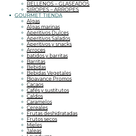
RELLENOS – GLASEADOS
SIROPES – ARROPES
GOURMET TIENDA
Algas
Algas marinas
Aperitivos Dulces
Aperitivos Salados
Aperitivos y snacks
Arroces
batidos y barritas
Barritas
Bebidas
Bebidas Vegetales
Bioavance Promos
Cacaos
Cafés y sustitutos
Caldos
Caramelos
Cereales
Frutas deshidratadas
Frutos secos
Mieles
Jaleas