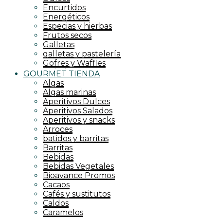
Encurtidos
Energéticos
Especias y hierbas
Frutos secos
Galletas
galletas y pastelería
Gofres y Waffles
Golosinas
GOURMET TIENDA
grandes formatos
Algas
Harinas
Algas marinas
Endulzantes
Aperitivos Dulces
Kombucha
Aperitivos Salados
krunchys
Aperitivos y snacks
Lácteos
Arroces
Jaleas
batidos y barritas
Latas y conservas
Barritas
leche y quesos
Bebidas
Legumbres
Bebidas Vegetales
Mermeladas
Bioavance Promos
Mieles
Cacaos
Misos
Cafés y sustitutos
Mueslis
Caldos
Jugos y superjugos
Caramelos