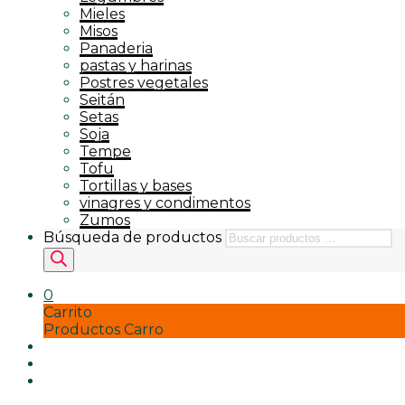
Mieles
Misos
Panaderia
pastas y harinas
Postres vegetales
Seitán
Setas
Soja
Tempe
Tofu
Tortillas y bases
vinagres y condimentos
Zumos
Búsqueda de productos
0
Carrito
Productos Carro