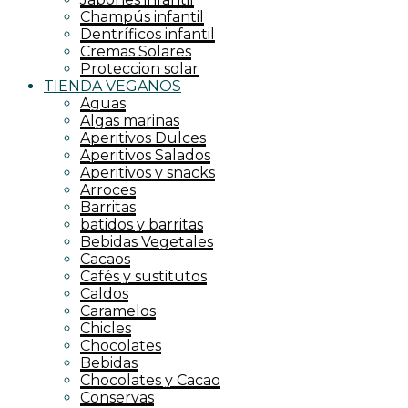
RELLENOS – GLASEADOS
Tes
Champús infantil
SIROPES – ARROPES
Tofu
Dentríficos infantil
Tortillas y bases
Cremas Solares
Tortitas
Proteccion solar
Vinagres
TIENDA VEGANOS
vinagres y condimentos
Aguas
Zumos
Algas marinas
Aperitivos Dulces
Aperitivos Salados
Aperitivos y snacks
Arroces
Barritas
batidos y barritas
Bebidas Vegetales
Cacaos
Cafés y sustitutos
Caldos
Caramelos
Chicles
Chocolates
Bebidas
Chocolates y Cacao
Conservas