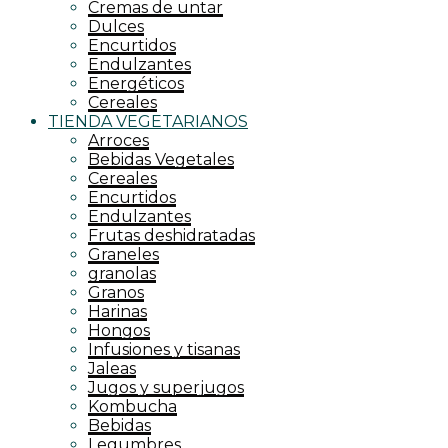
Cremas de untar
Dulces
Encurtidos
Endulzantes
Energéticos
Cereales
TIENDA VEGETARIANOS
Arroces
Bebidas Vegetales
Cereales
Encurtidos
Endulzantes
Frutas deshidratadas
Graneles
granolas
Granos
Harinas
Hongos
Infusiones y tisanas
Jaleas
Jugos y superjugos
Kombucha
Bebidas
Legumbres