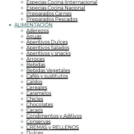
Especias Cocina Iinternacional
Especias Cocina Nacional
Preparados Carnes
Preparados Pescados
ALIMENTACIÓN
Aderezos
Aguas
Aperitivos Dulces
Aperitivos Salados
Aperitivos y snacks
Arroces
Bebidas
Bebidas Vegetales
Cafés y sustitutos
Caldos
Cereales
Caramelos
Chicles
Chocolates
Cacaos
Condimentos y Aditivos
Conservas
CREMAS y RELLENOS
Dulces