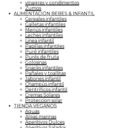
vinagres y condimentos
Zumos
ALIMENTACIÓN BEBES & INFANTIL
Cereales infantiles
Galletas infantiles
Menús infantiles
Leches infantiles
Linea infantil
Papillas infantiles
Puré infantiles
Purés de fruta
Golosinas
Snacks infantiles
Pañales y toallitas
Jabones infantil
Champús infantil
Dentríficos infantil
Cremas Solares
Proteccion solar
TIENDA VEGANOS
Aguas
Algas marinas
Aperitivos Dulces
Aperitivos Salados