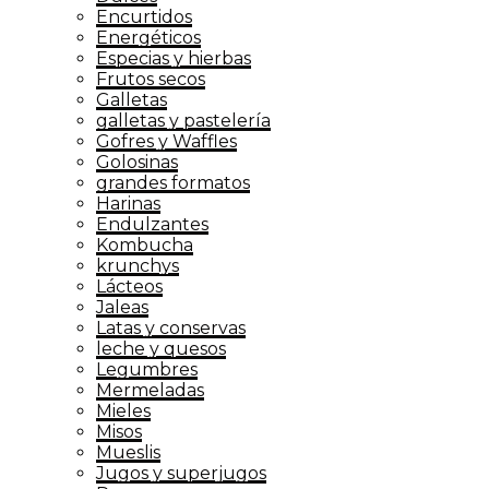
Encurtidos
Energéticos
Especias y hierbas
Frutos secos
Galletas
galletas y pastelería
Gofres y Waffles
Golosinas
grandes formatos
Harinas
Endulzantes
Kombucha
krunchys
Lácteos
Jaleas
Latas y conservas
leche y quesos
Legumbres
Mermeladas
Mieles
Misos
Mueslis
Jugos y superjugos