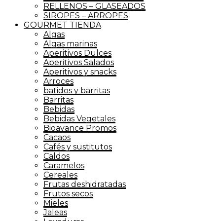
RELLENOS – GLASEADOS
SIROPES – ARROPES
GOURMET TIENDA
Algas
Algas marinas
Aperitivos Dulces
Aperitivos Salados
Aperitivos y snacks
Arroces
batidos y barritas
Barritas
Bebidas
Bebidas Vegetales
Bioavance Promos
Cacaos
Cafés y sustitutos
Caldos
Caramelos
Cereales
Frutas deshidratadas
Frutos secos
Mieles
Jaleas