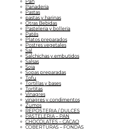
Pan
Panaderia
Pastas
pastas y harinas
Otras Bebidas
Pasteleria y bolleria
Patés
Platos preparados
Postres vegetales
Sal
Salchichas y embutidos
Salsas
Soja
Sopas preparadas
Tofu
Tortillas y bases
Tortitas
Vinagres
vinagres y condimentos
Zumos
REPOSTERIA / DULCES
PASTELERIA – PAN
CHOCOLATES – CACAO
COBERTURAS – FONDAS