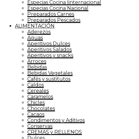
Especias Cocina Iinternacional
Especias Cocina Nacional
Preparados Carnes
Preparados Pescados
ALIMENTACIÓN
Aderezos
Aguas
Aperitivos Dulces
Aperitivos Salados
Aperitivos y snacks
Arroces
Bebidas
Bebidas Vegetales
Cafés y sustitutos
Caldos
Cereales
Caramelos
Chicles
Chocolates
Cacaos
Condimentos y Aditivos
Conservas
CREMAS y RELLENOS
Dulces