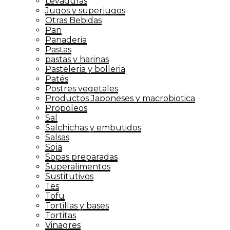
Levaduras
Jugos y superjugos
Otras Bebidas
Pan
Panaderia
Pastas
pastas y harinas
Pasteleria y bolleria
Patés
Postres vegetales
Productos Japoneses y macrobiotica
Propoleos
Sal
Salchichas y embutidos
Salsas
Soja
Sopas preparadas
Superalimentos
Sustitutivos
Tes
Tofu
Tortillas y bases
Tortitas
Vinagres