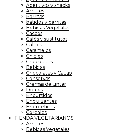
Aperitivos y snacks
Arroces
Barritas
batidos y barritas
Bebidas Vegetales
Cacaos
Cafés y sustitutos
Caldos
Caramelos
Chicles
Chocolates
Bebidas
Chocolates y Cacao
Conservas
Cremas de untar
Dulces
Encurtidos
Endulzantes
Energéticos
Cereales
TIENDA VEGETARIANOS
Arroces
Bebidas Vegetales