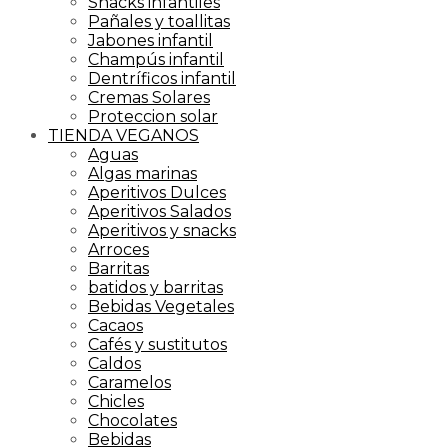
Snacks infantiles
Pañales y toallitas
Jabones infantil
Champús infantil
Dentríficos infantil
Cremas Solares
Proteccion solar
TIENDA VEGANOS
Aguas
Algas marinas
Aperitivos Dulces
Aperitivos Salados
Aperitivos y snacks
Arroces
Barritas
batidos y barritas
Bebidas Vegetales
Cacaos
Cafés y sustitutos
Caldos
Caramelos
Chicles
Chocolates
Bebidas