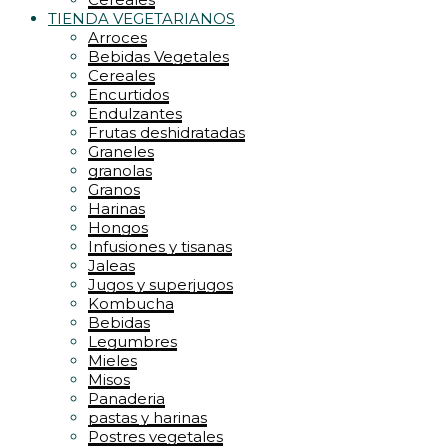
TIENDA VEGETARIANOS
Arroces
Bebidas Vegetales
Cereales
Encurtidos
Endulzantes
Frutas deshidratadas
Graneles
granolas
Granos
Harinas
Hongos
Infusiones y tisanas
Jaleas
Jugos y superjugos
Kombucha
Bebidas
Legumbres
Mieles
Misos
Panaderia
pastas y harinas
Postres vegetales