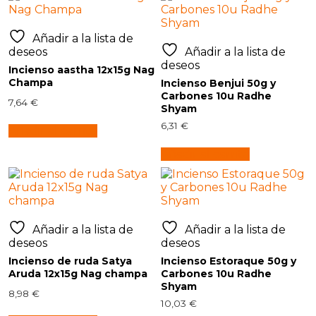
Añadir a la lista de
deseos
Añadir a la lista de
deseos
Incienso aastha 12x15g Nag
Champa
Incienso Benjui 50g y
Carbones 10u Radhe
7,64
€
Shyam
6,31
€
Añadir al carrito
Añadir al carrito
Añadir a la lista de
Añadir a la lista de
deseos
deseos
Incienso de ruda Satya
Incienso Estoraque 50g y
Aruda 12x15g Nag champa
Carbones 10u Radhe
Shyam
8,98
€
10,03
€