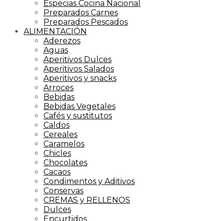
Especias Cocina Nacional
Preparados Carnes
Preparados Pescados
ALIMENTACIÓN
Aderezos
Aguas
Aperitivos Dulces
Aperitivos Salados
Aperitivos y snacks
Arroces
Bebidas
Bebidas Vegetales
Cafés y sustitutos
Caldos
Cereales
Caramelos
Chicles
Chocolates
Cacaos
Condimentos y Aditivos
Conservas
CREMAS y RELLENOS
Dulces
Encurtidos