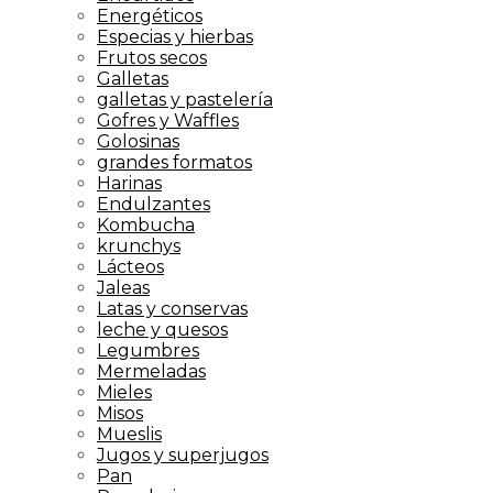
Energéticos
Especias y hierbas
Frutos secos
Galletas
galletas y pastelería
Gofres y Waffles
Golosinas
grandes formatos
Harinas
Endulzantes
Kombucha
krunchys
Lácteos
Jaleas
Latas y conservas
leche y quesos
Legumbres
Mermeladas
Mieles
Misos
Mueslis
Jugos y superjugos
Pan