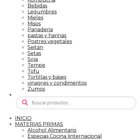
Bebidas
Legumbres
Mieles
Misos
Panaderia
pastas y harinas
Postres vegetales
Seitán
Setas
Soja
Tempe
Tofu
Tortillas y bases
vinagres y condimentos
Zumos
Búsqueda
de
productos
INICIO
MATERIAS PRIMAS
Alcohol Alimentario
Especias Cocina Iinternacional