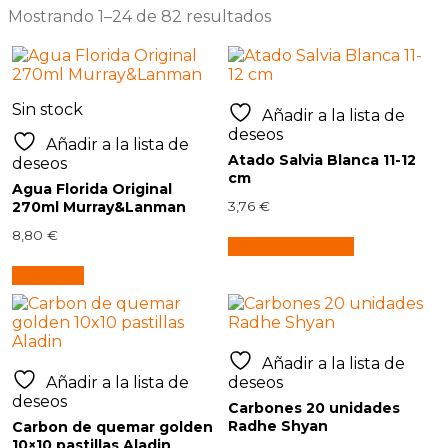
Mostrando 1–24 de 82 resultados
Sin stock
Añadir a la lista de
deseos
Añadir a la lista de
Atado Salvia Blanca 11-12
deseos
cm
Agua Florida Original
270ml Murray&Lanman
3,76
€
8,80
€
Añadir al carrito
Leer más
Añadir a la lista de
Añadir a la lista de
deseos
deseos
Carbones 20 unidades
Radhe Shyan
Carbon de quemar golden
10×10 pastillas Aladin