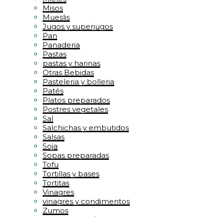
Misos
Mueslis
Jugos y superjugos
Pan
Panaderia
Pastas
pastas y harinas
Otras Bebidas
Pasteleria y bolleria
Patés
Platos preparados
Postres vegetales
Sal
Salchichas y embutidos
Salsas
Soja
Sopas preparadas
Tofu
Tortillas y bases
Tortitas
Vinagres
vinagres y condimentos
Zumos