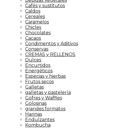
Bebidas Vegetales
Cafés y sustitutos
Caldos
Cereales
Caramelos
Chicles
Chocolates
Cacaos
Condimentos y Aditivos
Conservas
CREMAS y RELLENOS
Dulces
Encurtidos
Energéticos
Especias y hierbas
Frutos secos
Galletas
galletas y pastelería
Gofres y Waffles
Golosinas
grandes formatos
Harinas
Endulzantes
Kombucha