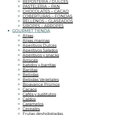
REPOSTERIA / DULCES
PASTELERIA – PAN
CHOCOLATES – CACAO
COBERTURAS – FONDAS
RELLENOS – GLASEADOS
SIROPES – ARROPES
GOURMET TIENDA
Algas
Algas marinas
Aperitivos Dulces
Aperitivos Salados
Aperitivos y snacks
Arroces
batidos y barritas
Barritas
Bebidas
Bebidas Vegetales
Bioavance Promos
Cacaos
Cafés y sustitutos
Caldos
Caramelos
Cereales
Frutas deshidratadas