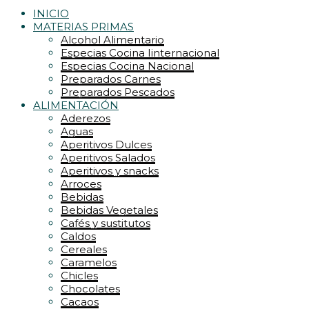
INICIO
MATERIAS PRIMAS
Alcohol Alimentario
Especias Cocina Iinternacional
Especias Cocina Nacional
Preparados Carnes
Preparados Pescados
ALIMENTACIÓN
Aderezos
Aguas
Aperitivos Dulces
Aperitivos Salados
Aperitivos y snacks
Arroces
Bebidas
Bebidas Vegetales
Cafés y sustitutos
Caldos
Cereales
Caramelos
Chicles
Chocolates
Cacaos