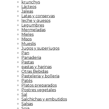
krunchys
Lácteos
Jaleas
Latas y conservas
leche y quesos
Legumbres
Mermeladas
Mieles
Misos
Mueslis
Jugos y superjugos
Pan
Panaderia
Pastas
pastas y harinas
Otras Bebidas
Pasteleria y bolleria
Patés
Platos preparados
Postres vegetales
Sal
Salchichas y embutidos
Salsas
Soja