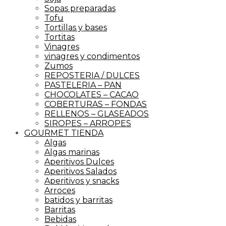
Sopas preparadas
Tofu
Tortillas y bases
Tortitas
Vinagres
vinagres y condimentos
Zumos
REPOSTERIA / DULCES
PASTELERIA – PAN
CHOCOLATES – CACAO
COBERTURAS – FONDAS
RELLENOS – GLASEADOS
SIROPES – ARROPES
GOURMET TIENDA
Algas
Algas marinas
Aperitivos Dulces
Aperitivos Salados
Aperitivos y snacks
Arroces
batidos y barritas
Barritas
Bebidas