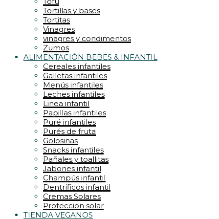
Tofu
Tortillas y bases
Tortitas
Vinagres
vinagres y condimentos
Zumos
ALIMENTACIÓN BEBES & INFANTIL
Cereales infantiles
Galletas infantiles
Menús infantiles
Leches infantiles
Linea infantil
Papillas infantiles
Puré infantiles
Purés de fruta
Golosinas
Snacks infantiles
Pañales y toallitas
Jabones infantil
Champús infantil
Dentríficos infantil
Cremas Solares
Proteccion solar
TIENDA VEGANOS