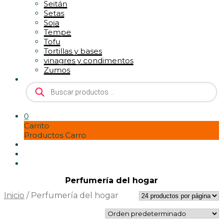
Seitán
Setas
Soja
Tempe
Tofu
Tortillas y bases
vinagres y condimentos
Zumos
Búsqueda
de
productos
0
Carrito
Productos Carro
Perfumería del hogar
Inicio
/
Perfumería del hogar