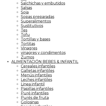
Salchichas y embutidos
Salsas
Soja
Sopas preparadas
Superalimentos
Sustitutivos
Tes
Tofu
Tortillas y bases
Tortitas
Vinagres
vinagres y condimentos
Zumos
ALIMENTACIÓN BEBES & INFANTIL
Cereales infantiles
Galletas infantiles
Menús infantiles
Leches infantiles
Linea infantil
Papillas infantiles
Puré infantiles
Purés de fruta
Golosinas