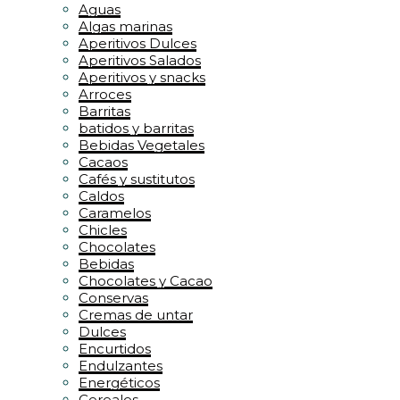
Aguas
Algas marinas
Aperitivos Dulces
Aperitivos Salados
Aperitivos y snacks
Arroces
Barritas
batidos y barritas
Bebidas Vegetales
Cacaos
Cafés y sustitutos
Caldos
Caramelos
Chicles
Chocolates
Bebidas
Chocolates y Cacao
Conservas
Cremas de untar
Dulces
Encurtidos
Endulzantes
Energéticos
Cereales