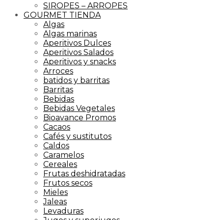
SIROPES – ARROPES
GOURMET TIENDA
Algas
Algas marinas
Aperitivos Dulces
Aperitivos Salados
Aperitivos y snacks
Arroces
batidos y barritas
Barritas
Bebidas
Bebidas Vegetales
Bioavance Promos
Cacaos
Cafés y sustitutos
Caldos
Caramelos
Cereales
Frutas deshidratadas
Frutos secos
Mieles
Jaleas
Levaduras