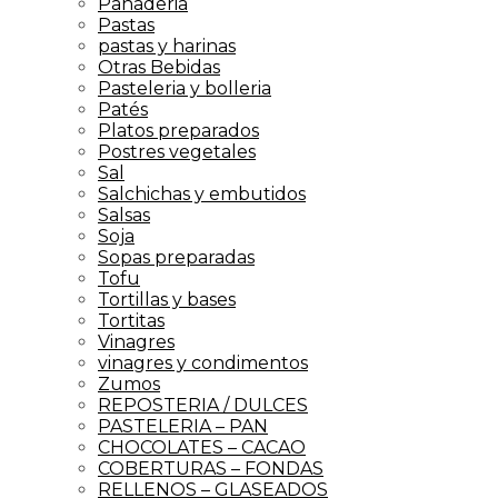
Panaderia
Pastas
pastas y harinas
Otras Bebidas
Pasteleria y bolleria
Patés
Platos preparados
Postres vegetales
Sal
Salchichas y embutidos
Salsas
Soja
Sopas preparadas
Tofu
Tortillas y bases
Tortitas
Vinagres
vinagres y condimentos
Zumos
REPOSTERIA / DULCES
PASTELERIA – PAN
CHOCOLATES – CACAO
COBERTURAS – FONDAS
RELLENOS – GLASEADOS