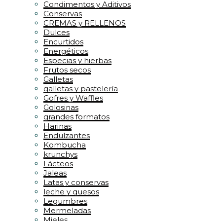
Condimentos y Aditivos
Conservas
CREMAS y RELLENOS
Dulces
Encurtidos
Energéticos
Especias y hierbas
Frutos secos
Galletas
galletas y pastelería
Gofres y Waffles
Golosinas
grandes formatos
Harinas
Endulzantes
Kombucha
krunchys
Lácteos
Jaleas
Latas y conservas
leche y quesos
Legumbres
Mermeladas
Mieles