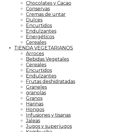
Chocolates y Cacao
Conservas
Cremas de untar
Dulces
Encurtidos
Endulzantes
Energéticos
Cereales
TIENDA VEGETARIANOS
Arroces
Bebidas Vegetales
Cereales
Encurtidos
Endulzantes
Frutas deshidratadas
Graneles
granolas
Granos
Harinas
Hongos
Infusiones y tisanas
Jaleas
Jugos y superjugos
Kombucha