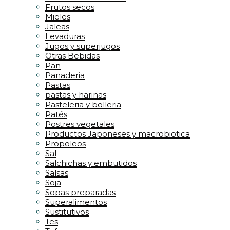
Frutos secos
Mieles
Jaleas
Levaduras
Jugos y superjugos
Otras Bebidas
Pan
Panaderia
Pastas
pastas y harinas
Pasteleria y bolleria
Patés
Postres vegetales
Productos Japoneses y macrobiotica
Propoleos
Sal
Salchichas y embutidos
Salsas
Soja
Sopas preparadas
Superalimentos
Sustitutivos
Tes