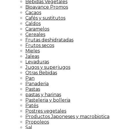
Bebidas Vegetales
Bioavance Promos
Cacaos
Cafés y sustitutos
Caldos
Caramelos
Cereales
Frutas deshidratadas
Frutos secos
Mieles
Jaleas
Levaduras
Jugos y superjugos
Otras Bebidas
Pan
Panaderia
Pastas
pastas y harinas
Pasteleria y bolleria
Patés
Postres vegetales
Productos Japoneses y macrobiotica
Propoleos
Sal