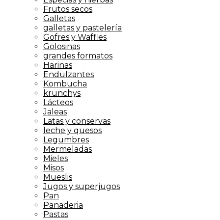
Frutos secos
Galletas
galletas y pastelería
Gofres y Waffles
Golosinas
grandes formatos
Harinas
Endulzantes
Kombucha
krunchys
Lácteos
Jaleas
Latas y conservas
leche y quesos
Legumbres
Mermeladas
Mieles
Misos
Mueslis
Jugos y superjugos
Pan
Panaderia
Pastas