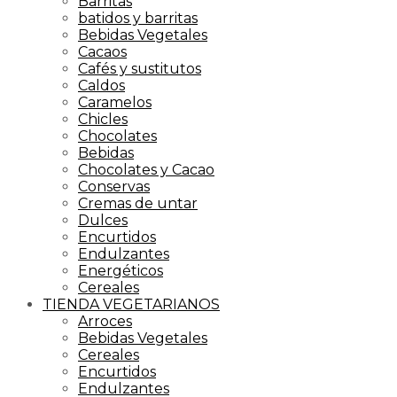
Barritas
batidos y barritas
Bebidas Vegetales
Cacaos
Cafés y sustitutos
Caldos
Caramelos
Chicles
Chocolates
Bebidas
Chocolates y Cacao
Conservas
Cremas de untar
Dulces
Encurtidos
Endulzantes
Energéticos
Cereales
TIENDA VEGETARIANOS
Arroces
Bebidas Vegetales
Cereales
Encurtidos
Endulzantes