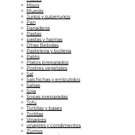
Misos
Mueslis
Jugos y superjugos
Pan
Panaderia
Pastas
pastas y harinas
Otras Bebidas
Pasteleria y bolleria
Patés
Platos preparados
Postres vegetales
Sal
Salchichas y embutidos
Salsas
Soja
Sopas preparadas
Tofu
Tortillas y bases
Tortitas
Vinagres
vinagres y condimentos
Zumos