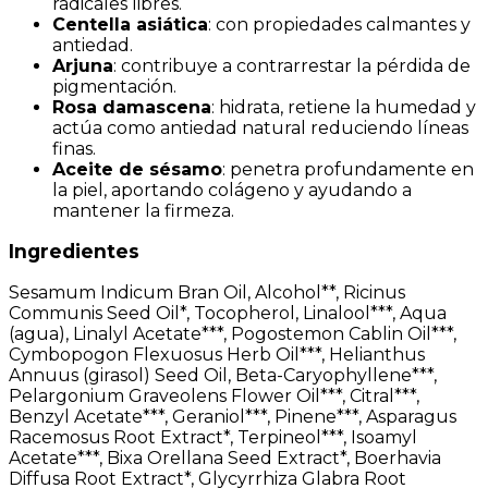
radicales libres.
Centella asiática
: con propiedades calmantes y
antiedad.
Arjuna
: contribuye a contrarrestar la pérdida de
pigmentación.
Rosa damascena
: hidrata, retiene la humedad y
actúa como antiedad natural reduciendo líneas
finas.
Aceite de sésamo
: penetra profundamente en
la piel, aportando colágeno y ayudando a
mantener la firmeza.
Ingredientes
Sesamum Indicum Bran Oil, Alcohol**, Ricinus
Communis Seed Oil*, Tocopherol, Linalool***, Aqua
(agua), Linalyl Acetate***, Pogostemon Cablin Oil***,
Cymbopogon Flexuosus Herb Oil***, Helianthus
Annuus (girasol) Seed Oil, Beta-Caryophyllene***,
Pelargonium Graveolens Flower Oil***, Citral***,
Benzyl Acetate***, Geraniol***, Pinene***, Asparagus
Racemosus Root Extract*, Terpineol***, Isoamyl
Acetate***, Bixa Orellana Seed Extract*, Boerhavia
Diffusa Root Extract*, Glycyrrhiza Glabra Root