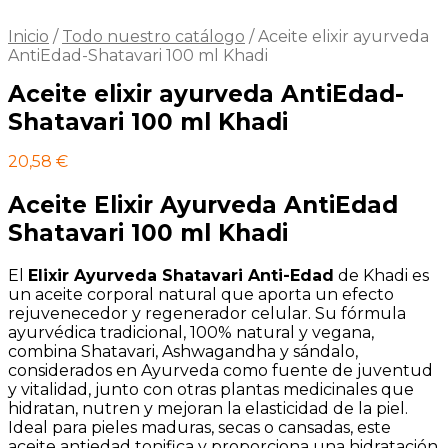
Inicio
/
Todo nuestro catálogo
/
Aceite elixir ayurveda
AntiEdad-Shatavari 100 ml Khadi
Aceite elixir ayurveda AntiEdad-
Shatavari 100 ml Khadi
20,58
€
Aceite Elixir Ayurveda AntiEdad
Shatavari 100 ml Khadi
El
Elixir Ayurveda Shatavari Anti-Edad
de Khadi es
un aceite corporal natural que aporta un efecto
rejuvenecedor y regenerador celular. Su fórmula
ayurvédica tradicional, 100% natural y vegana,
combina Shatavari, Ashwagandha y sándalo,
considerados en Ayurveda como fuente de juventud
y vitalidad, junto con otras plantas medicinales que
hidratan, nutren y mejoran la elasticidad de la piel.
Ideal para pieles maduras, secas o cansadas, este
aceite antiedad tonifica y proporciona una hidratación