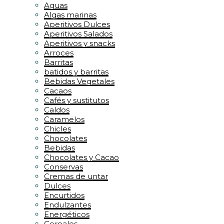
Aguas
Algas marinas
Aperitivos Dulces
Aperitivos Salados
Aperitivos y snacks
Arroces
Barritas
batidos y barritas
Bebidas Vegetales
Cacaos
Cafés y sustitutos
Caldos
Caramelos
Chicles
Chocolates
Bebidas
Chocolates y Cacao
Conservas
Cremas de untar
Dulces
Encurtidos
Endulzantes
Energéticos
Cereales