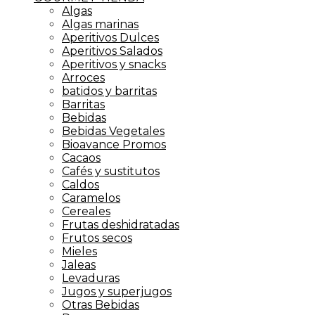
Algas
Algas marinas
Aperitivos Dulces
Aperitivos Salados
Aperitivos y snacks
Arroces
batidos y barritas
Barritas
Bebidas
Bebidas Vegetales
Bioavance Promos
Cacaos
Cafés y sustitutos
Caldos
Caramelos
Cereales
Frutas deshidratadas
Frutos secos
Mieles
Jaleas
Levaduras
Jugos y superjugos
Otras Bebidas