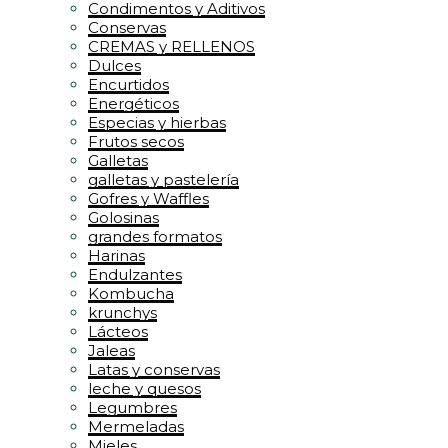
Condimentos y Aditivos
Conservas
CREMAS y RELLENOS
Dulces
Encurtidos
Energéticos
Especias y hierbas
Frutos secos
Galletas
galletas y pastelería
Gofres y Waffles
Golosinas
grandes formatos
Harinas
Endulzantes
Kombucha
krunchys
Lácteos
Jaleas
Latas y conservas
leche y quesos
Legumbres
Mermeladas
Mieles