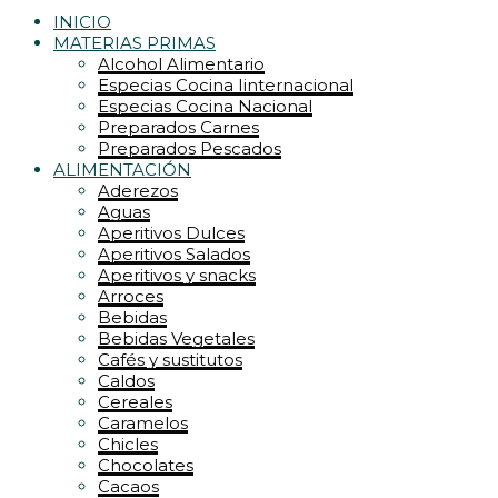
INICIO
MATERIAS PRIMAS
Alcohol Alimentario
Especias Cocina Iinternacional
Especias Cocina Nacional
Preparados Carnes
Preparados Pescados
ALIMENTACIÓN
Aderezos
Aguas
Aperitivos Dulces
Aperitivos Salados
Aperitivos y snacks
Arroces
Bebidas
Bebidas Vegetales
Cafés y sustitutos
Caldos
Cereales
Caramelos
Chicles
Chocolates
Cacaos