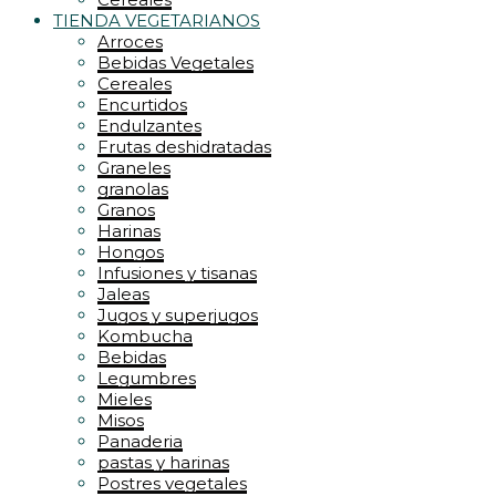
TIENDA VEGETARIANOS
Arroces
Bebidas Vegetales
Cereales
Encurtidos
Endulzantes
Frutas deshidratadas
Graneles
granolas
Granos
Harinas
Hongos
Infusiones y tisanas
Jaleas
Jugos y superjugos
Kombucha
Bebidas
Legumbres
Mieles
Misos
Panaderia
pastas y harinas
Postres vegetales