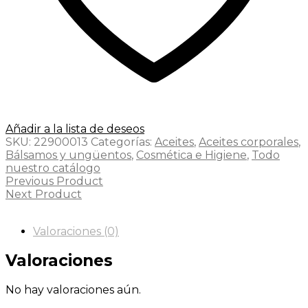
Añadir a la lista de deseos
SKU:
22900013
Categorías:
Aceites
,
Aceites corporales
,
Bálsamos y ungüentos
,
Cosmética e Higiene
,
Todo
nuestro catálogo
Previous Product
Next Product
Valoraciones (0)
Valoraciones
No hay valoraciones aún.