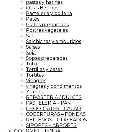
pastas y harinas
Otras Bebidas
Pasteleria y bolleria
Patés
Platos preparados
Postres vegetales
Sal
Salchichas y embutidos
Salsas
Soja
Sopas preparadas
Tofu
Tortillas y bases
Tortitas
Vinagres
vinagres y condimentos
Zumos
REPOSTERIA / DULCES
PASTELERIA – PAN
CHOCOLATES – CACAO
COBERTURAS – FONDAS
RELLENOS – GLASEADOS
SIROPES – ARROPES
GOURMET TIENDA