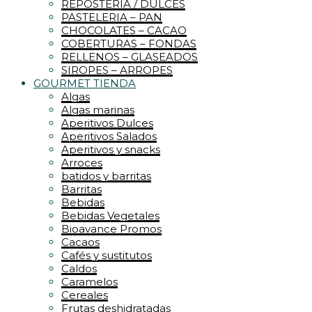
REPOSTERIA / DULCES
PASTELERIA – PAN
CHOCOLATES – CACAO
COBERTURAS – FONDAS
RELLENOS – GLASEADOS
SIROPES – ARROPES
GOURMET TIENDA
Algas
Algas marinas
Aperitivos Dulces
Aperitivos Salados
Aperitivos y snacks
Arroces
batidos y barritas
Barritas
Bebidas
Bebidas Vegetales
Bioavance Promos
Cacaos
Cafés y sustitutos
Caldos
Caramelos
Cereales
Frutas deshidratadas