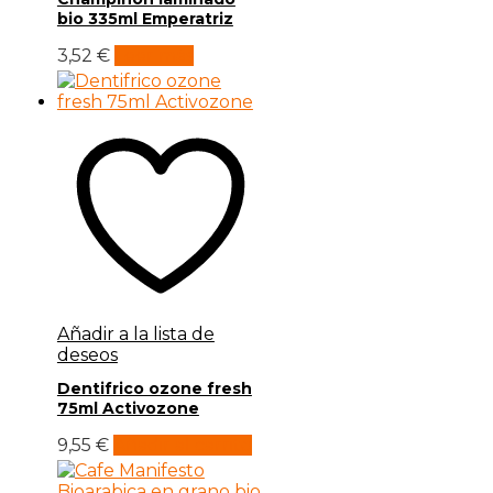
bio 335ml Emperatriz
3,52
€
Leer más
Añadir a la lista de
deseos
Dentifrico ozone fresh
75ml Activozone
9,55
€
Añadir al carrito