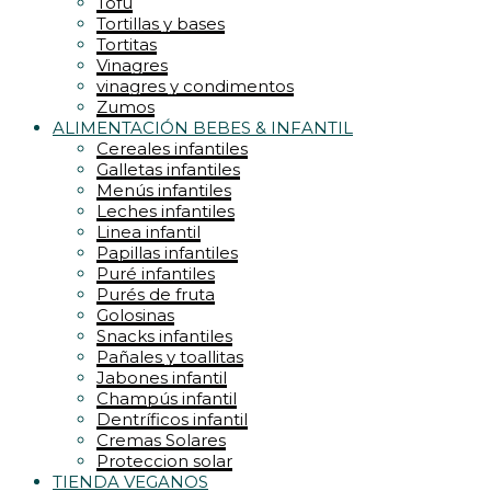
Tofu
Tortillas y bases
Tortitas
Vinagres
vinagres y condimentos
Zumos
ALIMENTACIÓN BEBES & INFANTIL
Cereales infantiles
Galletas infantiles
Menús infantiles
Leches infantiles
Linea infantil
Papillas infantiles
Puré infantiles
Purés de fruta
Golosinas
Snacks infantiles
Pañales y toallitas
Jabones infantil
Champús infantil
Dentríficos infantil
Cremas Solares
Proteccion solar
TIENDA VEGANOS