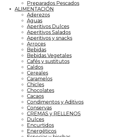
Preparados Pescados
ALIMENTACIÓN
Aderezos
Aguas
Aperitivos Dulces
Aperitivos Salados
Aperitivos y snacks
Arroces
Bebidas
Bebidas Vegetales
Cafés y sustitutos
Caldos
Cereales
Caramelos
Chicles
Chocolates
Cacaos
Condimentos y Aditivos
Conservas
CREMAS y RELLENOS
Dulces
Encurtidos
Energéticos
Especias y hierbas