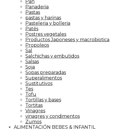
Pan
Panaderia
Pastas
pastas y harinas
Pasteleria y bolleria
Patés
Postres vegetales
Productos Japoneses y macrobiotica
Propoleos
Sal
Salchichas y embutidos
Salsas
Soja
Sopas preparadas
Superalimentos
Sustitutivos
Tes
Tofu
Tortillas y bases
Tortitas
Vinagres
vinagres y condimentos
Zumos
ALIMENTACIÓN BEBES & INFANTIL