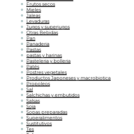
Frutos secos
Mieles
Jaleas
Levaduras
Jugos y superjugos
Otras Bebidas
Pan
Panaderia
Pastas
pastas y harinas
Pasteleria y bolleria
Patés
Postres vegetales
Productos Japoneses y macrobiotica
Propoleos
Sal
Salchichas y embutidos
Salsas
Soja
Sopas preparadas
Superalimentos
Sustitutivos
Tes