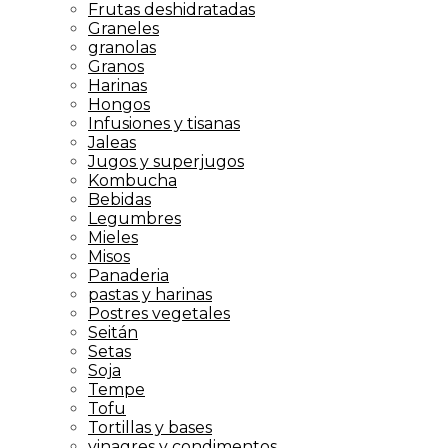
Frutas deshidratadas
Graneles
granolas
Granos
Harinas
Hongos
Infusiones y tisanas
Jaleas
Jugos y superjugos
Kombucha
Bebidas
Legumbres
Mieles
Misos
Panaderia
pastas y harinas
Postres vegetales
Seitán
Setas
Soja
Tempe
Tofu
Tortillas y bases
vinagres y condimentos