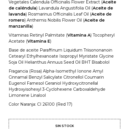
Vegetales Calendula Officinalis Flower Extract (
Aceite
de caléndula
) Lavandula Angustifolia Oil (
Aceite de
lavanda
) Rosmarinus Officinalis Leaf Oil (
Aceite de
romero
) Anthemis Nobilis Flower Oil (
Aceite de
manzanilla
)
Vitaminas Retinyl Palmitate (
Vitamina A
) Tocopheryl
Acetate (
Vitamina E
)
Base de aceite Paraffinum Liquidum Triisononanoin
Cetearyl Ethylhexanoate Isopropyl Myristate Glycine
Soja Oil Helianthus Annuus Seed Oil BHT Bisabolol
Fragancia (Rosa) Alpha-Isomethyl Ionone Amyl
Cinnamal Benzyl Salicylate Citronellol Coumarin
Eugenol Farnesol Geraniol Hydroxycitronellal
Hydroxyisohexyl 3-Cyclohexene Carboxaldehyde
Limonene Linalool
Color Naranja: CI 26100 (Red 17)
SIN STOCK