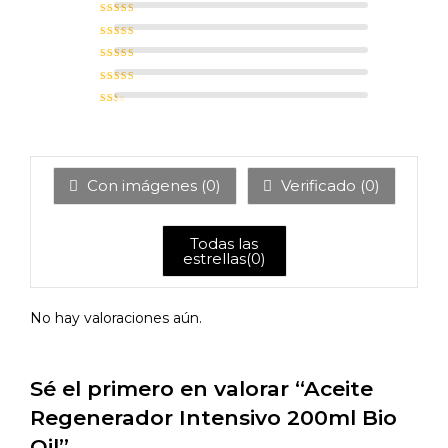
Valorado con
5
de 5
Valorado con
4
de 5
Valorado
con
3
de 5
Valorad
o con
2
de 5
Val
ora
do
con
1
de
5
Con imágenes (
0
)
Verificado (
0
)
Todas las
estrellas(
0
)
No hay valoraciones aún.
Sé el primero en valorar “Aceite
Regenerador Intensivo 200ml Bio
Oil”