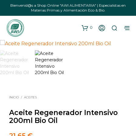
Bienvenid@s a Shop Online "AWI ALIMENTARIA" | Especialistas en
Materias Primas y Alimentación Eco & Bio.
0
INICIO
/
ACEITES
Aceite Regenerador Intensivo
200ml Bio Oil
21,65
€