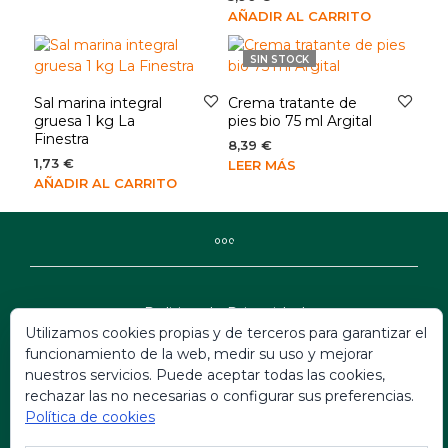
AÑADIR AL CARRITO
SIN STOCK
Sal marina integral
Crema tratante de
gruesa 1 kg La
pies bio 75 ml Argital
Finestra
8,39
€
1,73
€
LEER MÁS
AÑADIR AL CARRITO
Politica de Privacidad
Utilizamos cookies propias y de terceros para garantizar el
Politica Ley Aviso Legal
funcionamiento de la web, medir su uso y mejorar
Política Ley de Condiciones
nuestros servicios. Puede aceptar todas las cookies,
rechazar las no necesarias o configurar sus preferencias.
Política Ley de Garantias
Política de cookies
Política Ley de Cookies