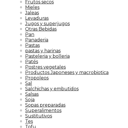
Frutos secos
Mieles
Jaleas
Levaduras
Jugos y superjugos
Otras Bebidas
Pan
Panaderia
Pastas
pastas y harinas
Pasteleria y bolleria
Patés
Postres vegetales
Productos Japoneses y macrobiotica
Propoleos
Sal
Salchichas y embutidos
Salsas
Soja
Sopas preparadas
Superalimentos
Sustitutivos
Tes
Tofu