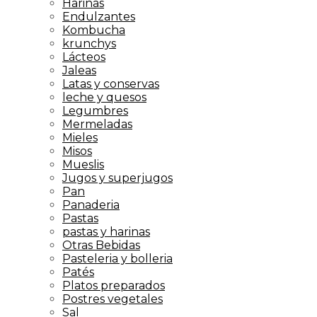
Harinas
Endulzantes
Kombucha
krunchys
Lácteos
Jaleas
Latas y conservas
leche y quesos
Legumbres
Mermeladas
Mieles
Misos
Mueslis
Jugos y superjugos
Pan
Panaderia
Pastas
pastas y harinas
Otras Bebidas
Pasteleria y bolleria
Patés
Platos preparados
Postres vegetales
Sal