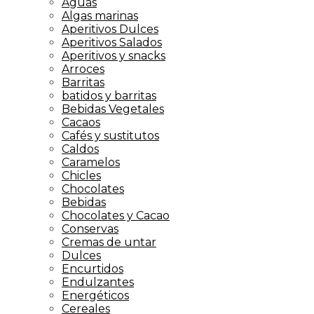
Aguas
Algas marinas
Aperitivos Dulces
Aperitivos Salados
Aperitivos y snacks
Arroces
Barritas
batidos y barritas
Bebidas Vegetales
Cacaos
Cafés y sustitutos
Caldos
Caramelos
Chicles
Chocolates
Bebidas
Chocolates y Cacao
Conservas
Cremas de untar
Dulces
Encurtidos
Endulzantes
Energéticos
Cereales