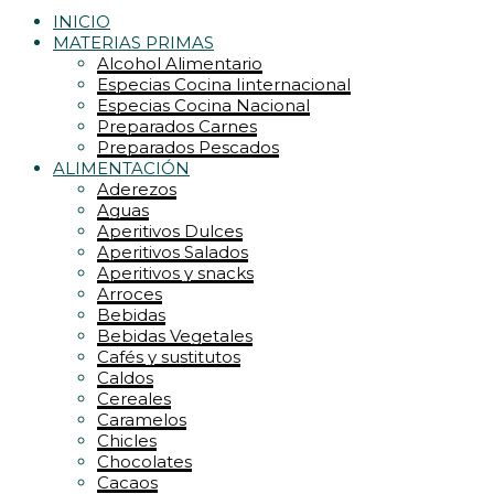
INICIO
MATERIAS PRIMAS
Alcohol Alimentario
Especias Cocina Iinternacional
Especias Cocina Nacional
Preparados Carnes
Preparados Pescados
ALIMENTACIÓN
Aderezos
Aguas
Aperitivos Dulces
Aperitivos Salados
Aperitivos y snacks
Arroces
Bebidas
Bebidas Vegetales
Cafés y sustitutos
Caldos
Cereales
Caramelos
Chicles
Chocolates
Cacaos