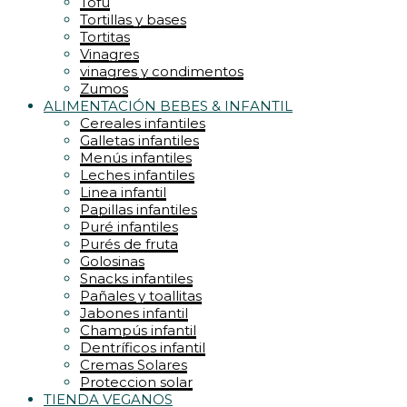
Tofu
Tortillas y bases
Tortitas
Vinagres
vinagres y condimentos
Zumos
ALIMENTACIÓN BEBES & INFANTIL
Cereales infantiles
Galletas infantiles
Menús infantiles
Leches infantiles
Linea infantil
Papillas infantiles
Puré infantiles
Purés de fruta
Golosinas
Snacks infantiles
Pañales y toallitas
Jabones infantil
Champús infantil
Dentríficos infantil
Cremas Solares
Proteccion solar
TIENDA VEGANOS