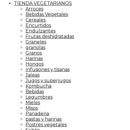
TIENDA VEGETARIANOS
Arroces
Bebidas Vegetales
Cereales
Encurtidos
Endulzantes
Frutas deshidratadas
Graneles
granolas
Granos
Harinas
Hongos
Infusiones y tisanas
Jaleas
Jugos y superjugos
Kombucha
Bebidas
Legumbres
Mieles
Misos
Panaderia
pastas y harinas
Postres vegetales