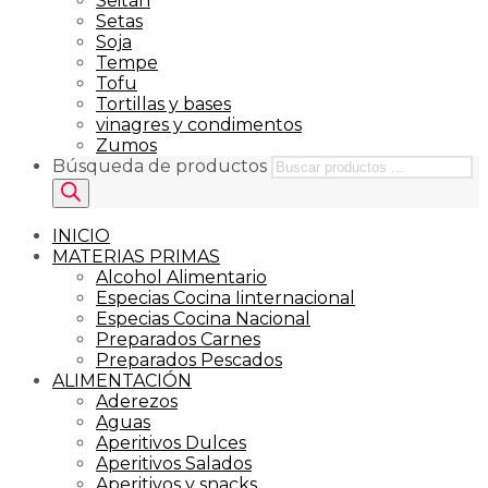
Seitán
Setas
Soja
Tempe
Tofu
Tortillas y bases
vinagres y condimentos
Zumos
Búsqueda de productos
INICIO
MATERIAS PRIMAS
Alcohol Alimentario
Especias Cocina Iinternacional
Especias Cocina Nacional
Preparados Carnes
Preparados Pescados
ALIMENTACIÓN
Aderezos
Aguas
Aperitivos Dulces
Aperitivos Salados
Aperitivos y snacks