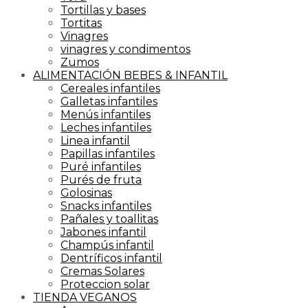
Tortillas y bases
Tortitas
Vinagres
vinagres y condimentos
Zumos
ALIMENTACIÓN BEBES & INFANTIL
Cereales infantiles
Galletas infantiles
Menús infantiles
Leches infantiles
Linea infantil
Papillas infantiles
Puré infantiles
Purés de fruta
Golosinas
Snacks infantiles
Pañales y toallitas
Jabones infantil
Champús infantil
Dentríficos infantil
Cremas Solares
Proteccion solar
TIENDA VEGANOS