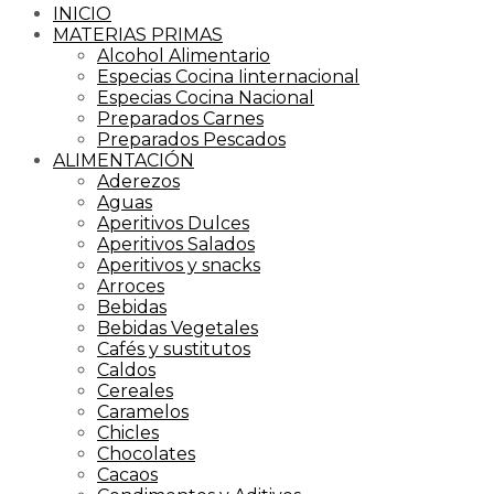
INICIO
MATERIAS PRIMAS
Alcohol Alimentario
Especias Cocina Iinternacional
Especias Cocina Nacional
Preparados Carnes
Preparados Pescados
ALIMENTACIÓN
Aderezos
Aguas
Aperitivos Dulces
Aperitivos Salados
Aperitivos y snacks
Arroces
Bebidas
Bebidas Vegetales
Cafés y sustitutos
Caldos
Cereales
Caramelos
Chicles
Chocolates
Cacaos