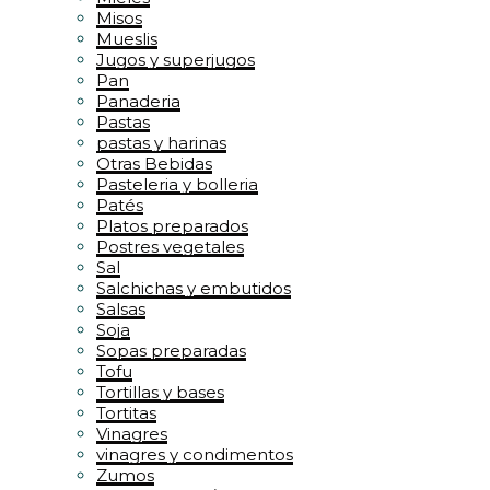
Misos
Mueslis
Jugos y superjugos
Pan
Panaderia
Pastas
pastas y harinas
Otras Bebidas
Pasteleria y bolleria
Patés
Platos preparados
Postres vegetales
Sal
Salchichas y embutidos
Salsas
Soja
Sopas preparadas
Tofu
Tortillas y bases
Tortitas
Vinagres
vinagres y condimentos
Zumos