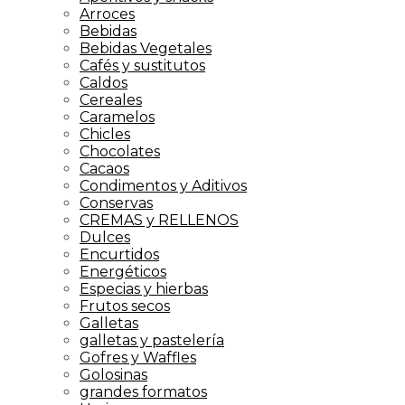
Arroces
Bebidas
Bebidas Vegetales
Cafés y sustitutos
Caldos
Cereales
Caramelos
Chicles
Chocolates
Cacaos
Condimentos y Aditivos
Conservas
CREMAS y RELLENOS
Dulces
Encurtidos
Energéticos
Especias y hierbas
Frutos secos
Galletas
galletas y pastelería
Gofres y Waffles
Golosinas
grandes formatos