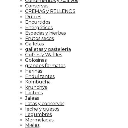
Condimentos y Aditivos
Conservas
CREMAS y RELLENOS
Dulces
Encurtidos
Energéticos
Especias y hierbas
Frutos secos
Galletas
galletas y pastelería
Gofres y Waffles
Golosinas
grandes formatos
Harinas
Endulzantes
Kombucha
krunchys
Lácteos
Jaleas
Latas y conservas
leche y quesos
Legumbres
Mermeladas
Mieles