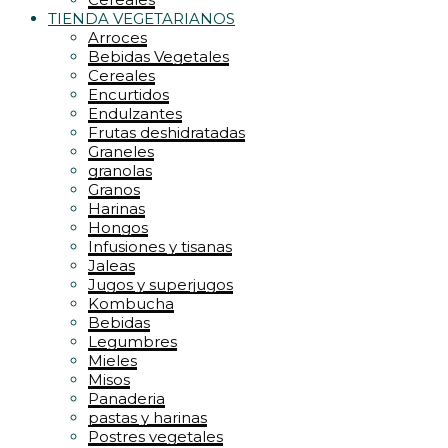
TIENDA VEGETARIANOS
Arroces
Bebidas Vegetales
Cereales
Encurtidos
Endulzantes
Frutas deshidratadas
Graneles
granolas
Granos
Harinas
Hongos
Infusiones y tisanas
Jaleas
Jugos y superjugos
Kombucha
Bebidas
Legumbres
Mieles
Misos
Panaderia
pastas y harinas
Postres vegetales