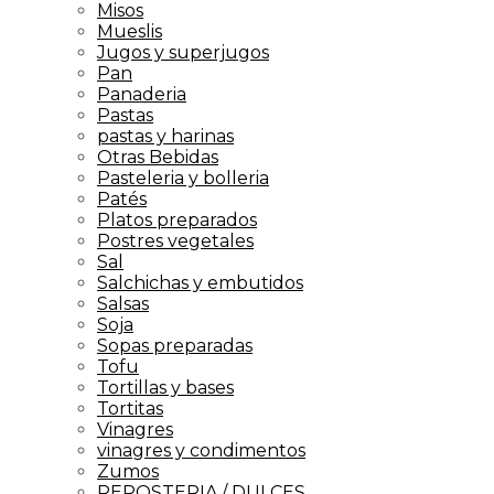
Misos
Mueslis
Jugos y superjugos
Pan
Panaderia
Pastas
pastas y harinas
Otras Bebidas
Pasteleria y bolleria
Patés
Platos preparados
Postres vegetales
Sal
Salchichas y embutidos
Salsas
Soja
Sopas preparadas
Tofu
Tortillas y bases
Tortitas
Vinagres
vinagres y condimentos
Zumos
REPOSTERIA / DULCES