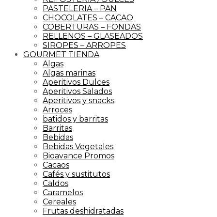
PASTELERIA – PAN
CHOCOLATES – CACAO
COBERTURAS – FONDAS
RELLENOS – GLASEADOS
SIROPES – ARROPES
GOURMET TIENDA
Algas
Algas marinas
Aperitivos Dulces
Aperitivos Salados
Aperitivos y snacks
Arroces
batidos y barritas
Barritas
Bebidas
Bebidas Vegetales
Bioavance Promos
Cacaos
Cafés y sustitutos
Caldos
Caramelos
Cereales
Frutas deshidratadas