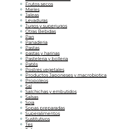
Frutos secos
Mieles
Jaleas
Levaduras
Jugos y superjugos
Otras Bebidas
Pan
Panaderia
Pastas
pastas y harinas
Pasteleria y bolleria
Patés
Postres vegetales
Productos Japoneses y macrobiotica
Propoleos
Sal
Salchichas y embutidos
Salsas
Soja
Sopas preparadas
Superalimentos
Sustitutivos
Tes