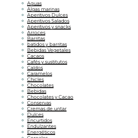
Aguas
Algas marinas
Aperitivos Dulces
Aperitivos Salados
Aperitivos y snacks
Arroces
Barritas
batidos y barritas
Bebidas Vegetales
Cacaos
Cafés y sustitutos
Caldos
Caramelos
Chicles
Chocolates
Bebidas
Chocolates y Cacao
Conservas
Cremas de untar
Dulces
Encurtidos
Endulzantes
Energéticos
Cereales