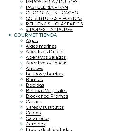
REPOSTERIA / DULCES
PASTELERIA – PAN
CHOCOLATES – CACAO
COBERTURAS – FONDAS
RELLENOS – GLASEADOS
SIROPES – ARROPES
GOURMET TIENDA
Algas
Algas marinas
Aperitivos Dulces
Aperitivos Salados
Aperitivos y snacks
Arroces
batidos y barritas
Barritas
Bebidas
Bebidas Vegetales
Bioavance Promos
Cacaos
Cafés y sustitutos
Caldos
Caramelos
Cereales
Frutas deshidratadas