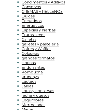
Condimentos y Aditivos
Conservas
CREMAS y RELLENOS
Dulces
Encurtidos
Energéticos
Especias y hierbas
Frutos secos
Galletas
galletas y pastelería
Gofres y Waffles
Golosinas
grandes formatos
Harinas
Endulzantes
Kombucha
krunchys
Lácteos
Jaleas
Latas y conservas
leche y quesos
Legumbres
Mermeladas
Mieles