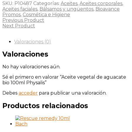
SKU:
P10487
Categorías:
Aceites
,
Aceites corporales
,
Aceites faciales
,
Bálsamos y ungüentos
,
Bioavance
Promos
,
Cosmética e Higiene
Previous Product
Next Product
Valoraciones (0)
Valoraciones
No hay valoraciones aún.
Sé el primero en valorar “Aceite vegetal de aguacate
bio 100ml Physalis”
Debes
acceder
para publicar una valoración.
Productos relacionados