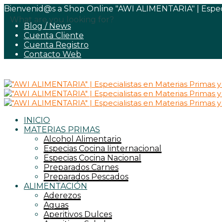
Bienvenid@s a Shop Online "AWI ALIMENTARIA" | Especia
What are you looking for?
Blog / News
Cuenta Cliente
Cuenta Registro
Contacto Web
INICIO
MATERIAS PRIMAS
Alcohol Alimentario
Especias Cocina Iinternacional
Especias Cocina Nacional
Preparados Carnes
Preparados Pescados
ALIMENTACIÓN
Aderezos
Aguas
Aperitivos Dulces