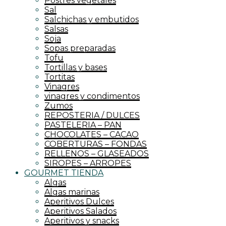
Postres vegetales
Sal
Salchichas y embutidos
Salsas
Soja
Sopas preparadas
Tofu
Tortillas y bases
Tortitas
Vinagres
vinagres y condimentos
Zumos
REPOSTERIA / DULCES
PASTELERIA – PAN
CHOCOLATES – CACAO
COBERTURAS – FONDAS
RELLENOS – GLASEADOS
SIROPES – ARROPES
GOURMET TIENDA
Algas
Algas marinas
Aperitivos Dulces
Aperitivos Salados
Aperitivos y snacks