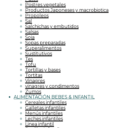
Postres vegetales
Productos Japoneses y macrobiotica
Propoleos
Sal
Salchichas y embutidos
Salsas
Soja
Sopas preparadas
Superalimentos
Sustitutivos
Tes
Tofu
Tortillas y bases
Tortitas
Vinagres
vinagres y condimentos
Zumos
ALIMENTACIÓN BEBES & INFANTIL
Cereales infantiles
Galletas infantiles
Menús infantiles
Leches infantiles
Linea infantil