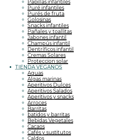
Papillas infantiles
Puré infantiles
Purés de fruta
Golosinas
Snacks infantiles
Pañales y toallitas
Jabones infantil
Champús infantil
Dentríficos infantil
Cremas Solares
Proteccion solar
TIENDA VEGANOS
Aguas
Algas marinas
Aperitivos Dulces
Aperitivos Salados
Aperitivos y snacks
Arroces
Barritas
batidos y barritas
Bebidas Vegetales
Cacaos
Cafés y sustitutos
Caldos