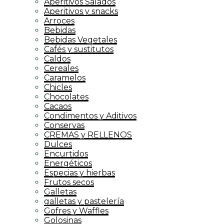
Aperitivos Salados
Aperitivos y snacks
Arroces
Bebidas
Bebidas Vegetales
Cafés y sustitutos
Caldos
Cereales
Caramelos
Chicles
Chocolates
Cacaos
Condimentos y Aditivos
Conservas
CREMAS y RELLENOS
Dulces
Encurtidos
Energéticos
Especias y hierbas
Frutos secos
Galletas
galletas y pastelería
Gofres y Waffles
Golosinas