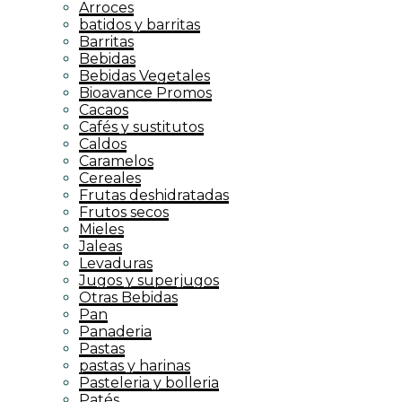
Arroces
batidos y barritas
Barritas
Bebidas
Bebidas Vegetales
Bioavance Promos
Cacaos
Cafés y sustitutos
Caldos
Caramelos
Cereales
Frutas deshidratadas
Frutos secos
Mieles
Jaleas
Levaduras
Jugos y superjugos
Otras Bebidas
Pan
Panaderia
Pastas
pastas y harinas
Pasteleria y bolleria
Patés