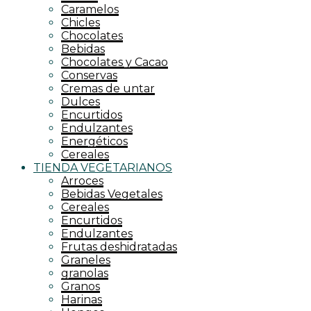
Caramelos
Chicles
Chocolates
Bebidas
Chocolates y Cacao
Conservas
Cremas de untar
Dulces
Encurtidos
Endulzantes
Energéticos
Cereales
TIENDA VEGETARIANOS
Arroces
Bebidas Vegetales
Cereales
Encurtidos
Endulzantes
Frutas deshidratadas
Graneles
granolas
Granos
Harinas