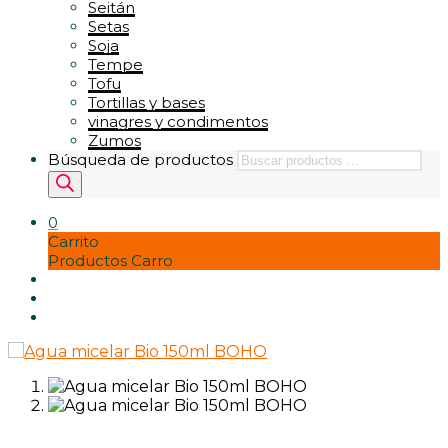
Seitán
Setas
Soja
Tempe
Tofu
Tortillas y bases
vinagres y condimentos
Zumos
Búsqueda de productos
0
Carrito
Productos Carro