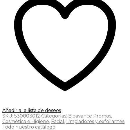
Añadir a la lista de deseos
SKU:
530003012
Categorías:
Bioavance Promos
,
Cosmética e Higiene
,
Facial
,
Limpiadores y exfoliantes
,
Todo nuestro catálogo