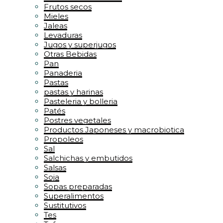
Frutos secos
Mieles
Jaleas
Levaduras
Jugos y superjugos
Otras Bebidas
Pan
Panaderia
Pastas
pastas y harinas
Pasteleria y bolleria
Patés
Postres vegetales
Productos Japoneses y macrobiotica
Propoleos
Sal
Salchichas y embutidos
Salsas
Soja
Sopas preparadas
Superalimentos
Sustitutivos
Tes