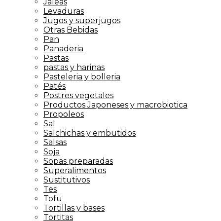
Jaleas
Levaduras
Jugos y superjugos
Otras Bebidas
Pan
Panaderia
Pastas
pastas y harinas
Pasteleria y bolleria
Patés
Postres vegetales
Productos Japoneses y macrobiotica
Propoleos
Sal
Salchichas y embutidos
Salsas
Soja
Sopas preparadas
Superalimentos
Sustitutivos
Tes
Tofu
Tortillas y bases
Tortitas