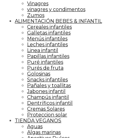
Vinagres
vinagres y condimentos
Zumos
ALIMENTACIÓN BEBES & INFANTIL
Cereales infantiles
Galletas infantiles
Menús infantiles
Leches infantiles
Linea infantil
Papillas infantiles
Puré infantiles
Purés de fruta
Golosinas
Snacks infantiles
Pañales y toallitas
Jabones infantil
Champús infantil
Dentríficos infantil
Cremas Solares
Proteccion solar
TIENDA VEGANOS
Aguas
Algas marinas