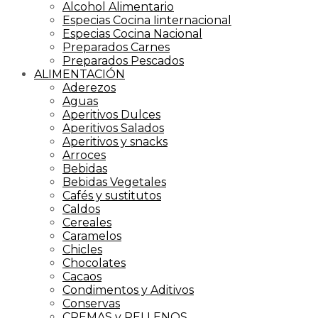
Alcohol Alimentario
Especias Cocina Iinternacional
Especias Cocina Nacional
Preparados Carnes
Preparados Pescados
ALIMENTACIÓN
Aderezos
Aguas
Aperitivos Dulces
Aperitivos Salados
Aperitivos y snacks
Arroces
Bebidas
Bebidas Vegetales
Cafés y sustitutos
Caldos
Cereales
Caramelos
Chicles
Chocolates
Cacaos
Condimentos y Aditivos
Conservas
CREMAS y RELLENOS