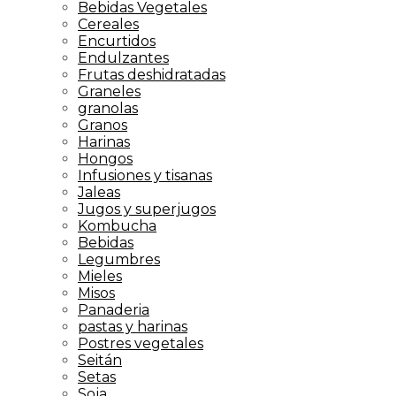
Bebidas Vegetales
Cereales
Encurtidos
Endulzantes
Frutas deshidratadas
Graneles
granolas
Granos
Harinas
Hongos
Infusiones y tisanas
Jaleas
Jugos y superjugos
Kombucha
Bebidas
Legumbres
Mieles
Misos
Panaderia
pastas y harinas
Postres vegetales
Seitán
Setas
Soja