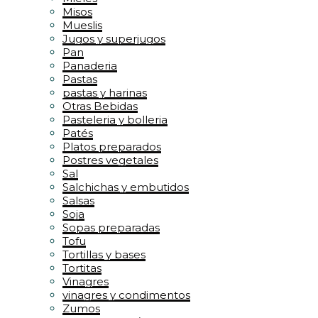
Misos
Mueslis
Jugos y superjugos
Pan
Panaderia
Pastas
pastas y harinas
Otras Bebidas
Pasteleria y bolleria
Patés
Platos preparados
Postres vegetales
Sal
Salchichas y embutidos
Salsas
Soja
Sopas preparadas
Tofu
Tortillas y bases
Tortitas
Vinagres
vinagres y condimentos
Zumos