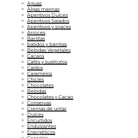
Aguas
Algas marinas
Aperitivos Dulces
Aperitivos Salados
Aperitivos y snacks
Arroces
Barritas
batidos y barritas
Bebidas Vegetales
Cacaos
Cafés y sustitutos
Caldos
Caramelos
Chicles
Chocolates
Bebidas
Chocolates y Cacao
Conservas
Cremas de untar
Dulces
Encurtidos
Endulzantes
Energéticos
Cereales