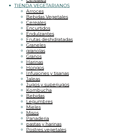
TIENDA VEGETARIANOS
Arroces
Bebidas Vegetales
Cereales
Encurtidos
Endulzantes
Frutas deshidratadas
Graneles
granolas
Granos
Harinas
Hongos
Infusiones y tisanas
Jaleas
Jugos y superjugos
Kombucha
Bebidas
Legumbres
Mieles
Misos
Panaderia
pastas y harinas
Postres vegetales