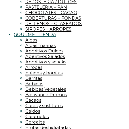
REPOSTERIA / DULCES
PASTELERIA – PAN
CHOCOLATES – CACAO
COBERTURAS – FONDAS
RELLENOS – GLASEADOS
SIROPES – ARROPES
GOURMET TIENDA
Algas
Algas marinas
Aperitivos Dulces
Aperitivos Salados
Aperitivos y snacks
Arroces
batidos y barritas
Barritas
Bebidas
Bebidas Vegetales
Bioavance Promos
Cacaos
Cafés y sustitutos
Caldos
Caramelos
Cereales
Frutas deshidratadas