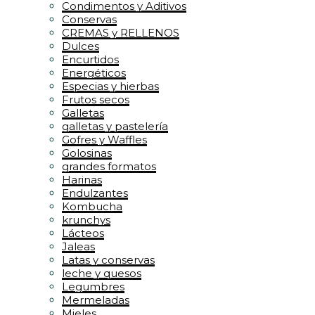
Condimentos y Aditivos
Conservas
CREMAS y RELLENOS
Dulces
Encurtidos
Energéticos
Especias y hierbas
Frutos secos
Galletas
galletas y pastelería
Gofres y Waffles
Golosinas
grandes formatos
Harinas
Endulzantes
Kombucha
krunchys
Lácteos
Jaleas
Latas y conservas
leche y quesos
Legumbres
Mermeladas
Mieles