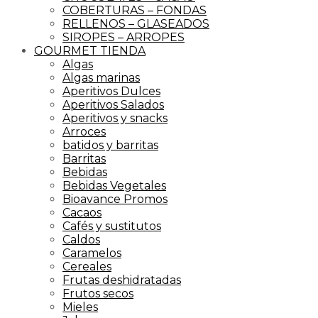
COBERTURAS – FONDAS
RELLENOS – GLASEADOS
SIROPES – ARROPES
GOURMET TIENDA
Algas
Algas marinas
Aperitivos Dulces
Aperitivos Salados
Aperitivos y snacks
Arroces
batidos y barritas
Barritas
Bebidas
Bebidas Vegetales
Bioavance Promos
Cacaos
Cafés y sustitutos
Caldos
Caramelos
Cereales
Frutas deshidratadas
Frutos secos
Mieles