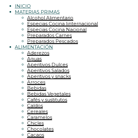
INICIO
MATERIAS PRIMAS
Alcohol Alimentario
Especias Cocina Iinternacional
Especias Cocina Nacional
Preparados Carnes
Preparados Pescados
ALIMENTACIÓN
Aderezos
Aguas
Aperitivos Dulces
Aperitivos Salados
Aperitivos y snacks
Arroces
Bebidas
Bebidas Vegetales
Cafés y sustitutos
Caldos
Cereales
Caramelos
Chicles
Chocolates
Cacaos