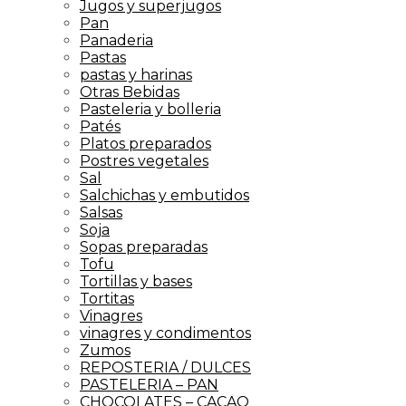
Jugos y superjugos
Pan
Panaderia
Pastas
pastas y harinas
Otras Bebidas
Pasteleria y bolleria
Patés
Platos preparados
Postres vegetales
Sal
Salchichas y embutidos
Salsas
Soja
Sopas preparadas
Tofu
Tortillas y bases
Tortitas
Vinagres
vinagres y condimentos
Zumos
REPOSTERIA / DULCES
PASTELERIA – PAN
CHOCOLATES – CACAO