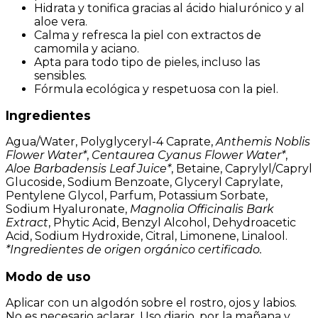
Hidrata y tonifica gracias al ácido hialurónico y al
aloe vera.
Calma y refresca la piel con extractos de
camomila y aciano.
Apta para todo tipo de pieles, incluso las
sensibles.
Fórmula ecológica y respetuosa con la piel.
Ingredientes
Agua/Water, Polyglyceryl-4 Caprate,
Anthemis Noblis
Flower Water*
,
Centaurea Cyanus Flower Water*
,
Aloe Barbadensis Leaf Juice*
, Betaine, Caprylyl/Capryl
Glucoside, Sodium Benzoate, Glyceryl Caprylate,
Pentylene Glycol, Parfum, Potassium Sorbate,
Sodium Hyaluronate,
Magnolia Officinalis Bark
Extract
, Phytic Acid, Benzyl Alcohol, Dehydroacetic
Acid, Sodium Hydroxide, Citral, Limonene, Linalool.
*Ingredientes de origen orgánico certificado.
Modo de uso
Aplicar con un algodón sobre el rostro, ojos y labios.
No es necesario aclarar. Uso diario, por la mañana y