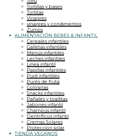
Tofu
Tortillas y bases
Tortitas
Vinagres
vinagres y condimentos
Zumos
ALIMENTACIÓN BEBES & INFANTIL
Cereales infantiles
Galletas infantiles
Menús infantiles
Leches infantiles
Linea infantil
Papillas infantiles
Puré infantiles
Purés de fruta
Golosinas
Snacks infantiles
Pañales y toallitas
Jabones infantil
Champús infantil
Dentríficos infantil
Cremas Solares
Proteccion solar
TIENDA VEGANOS