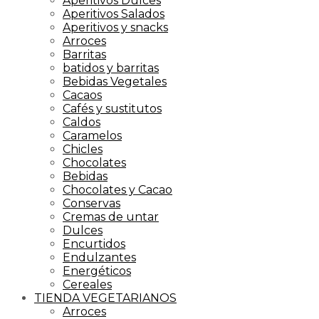
Aperitivos Dulces
Aperitivos Salados
Aperitivos y snacks
Arroces
Barritas
batidos y barritas
Bebidas Vegetales
Cacaos
Cafés y sustitutos
Caldos
Caramelos
Chicles
Chocolates
Bebidas
Chocolates y Cacao
Conservas
Cremas de untar
Dulces
Encurtidos
Endulzantes
Energéticos
Cereales
TIENDA VEGETARIANOS
Arroces