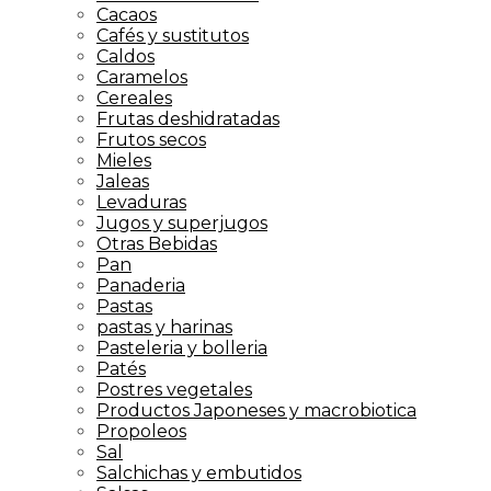
Cacaos
Cafés y sustitutos
Caldos
Caramelos
Cereales
Frutas deshidratadas
Frutos secos
Mieles
Jaleas
Levaduras
Jugos y superjugos
Otras Bebidas
Pan
Panaderia
Pastas
pastas y harinas
Pasteleria y bolleria
Patés
Postres vegetales
Productos Japoneses y macrobiotica
Propoleos
Sal
Salchichas y embutidos