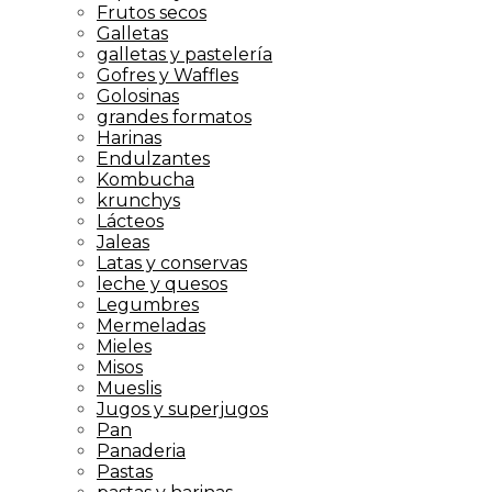
Frutos secos
Galletas
galletas y pastelería
Gofres y Waffles
Golosinas
grandes formatos
Harinas
Endulzantes
Kombucha
krunchys
Lácteos
Jaleas
Latas y conservas
leche y quesos
Legumbres
Mermeladas
Mieles
Misos
Mueslis
Jugos y superjugos
Pan
Panaderia
Pastas