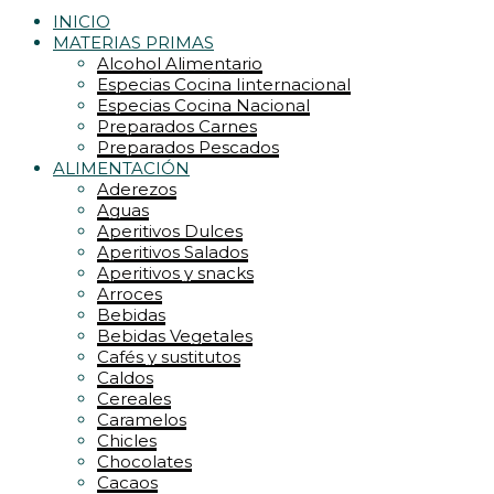
INICIO
MATERIAS PRIMAS
Alcohol Alimentario
Especias Cocina Iinternacional
Especias Cocina Nacional
Preparados Carnes
Preparados Pescados
ALIMENTACIÓN
Aderezos
Aguas
Aperitivos Dulces
Aperitivos Salados
Aperitivos y snacks
Arroces
Bebidas
Bebidas Vegetales
Cafés y sustitutos
Caldos
Cereales
Caramelos
Chicles
Chocolates
Cacaos