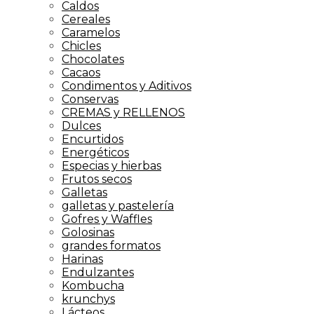
Caldos
Cereales
Caramelos
Chicles
Chocolates
Cacaos
Condimentos y Aditivos
Conservas
CREMAS y RELLENOS
Dulces
Encurtidos
Energéticos
Especias y hierbas
Frutos secos
Galletas
galletas y pastelería
Gofres y Waffles
Golosinas
grandes formatos
Harinas
Endulzantes
Kombucha
krunchys
Lácteos