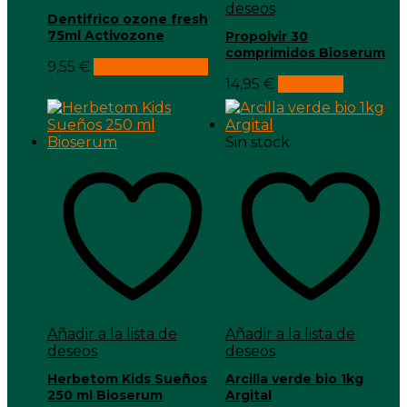
deseos
Dentifrico ozone fresh
75ml Activozone
Propolvir 30
comprimidos Bioserum
9,55
€
Añadir al carrito
14,95
€
Leer más
Sin stock
Añadir a la lista de
Añadir a la lista de
deseos
deseos
Herbetom Kids Sueños
Arcilla verde bio 1kg
250 ml Bioserum
Argital