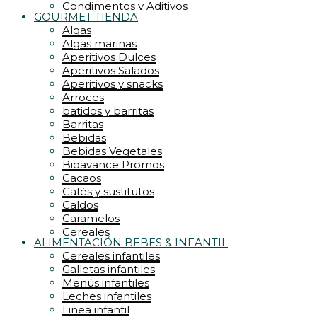
Condimentos y Aditivos
GOURMET TIENDA
Conservas
Algas
CREMAS y RELLENOS
Algas marinas
Dulces
Aperitivos Dulces
Encurtidos
Aperitivos Salados
Energéticos
Aperitivos y snacks
Especias y hierbas
Arroces
Frutos secos
batidos y barritas
Galletas
Barritas
galletas y pastelería
Bebidas
Gofres y Waffles
Bebidas Vegetales
Golosinas
Bioavance Promos
grandes formatos
Cacaos
Harinas
Cafés y sustitutos
Endulzantes
Caldos
Kombucha
Caramelos
krunchys
Cereales
Lácteos
ALIMENTACIÓN BEBES & INFANTIL
Frutas deshidratadas
Jaleas
Cereales infantiles
Frutos secos
Latas y conservas
Galletas infantiles
Mieles
leche y quesos
Menús infantiles
Jaleas
Legumbres
Leches infantiles
Levaduras
Mermeladas
Linea infantil
Jugos y superjugos
Mieles