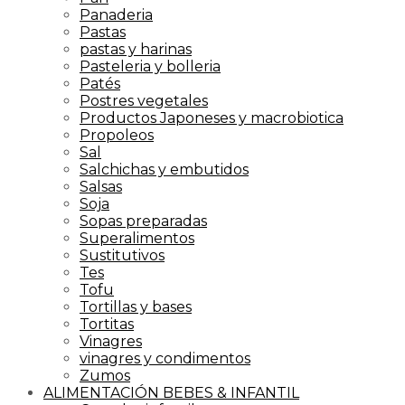
Panaderia
Pastas
pastas y harinas
Pasteleria y bolleria
Patés
Postres vegetales
Productos Japoneses y macrobiotica
Propoleos
Sal
Salchichas y embutidos
Salsas
Soja
Sopas preparadas
Superalimentos
Sustitutivos
Tes
Tofu
Tortillas y bases
Tortitas
Vinagres
vinagres y condimentos
Zumos
ALIMENTACIÓN BEBES & INFANTIL