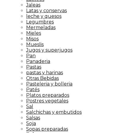
Jaleas
Latas y conservas
leche y quesos
Legumbres
Mermeladas
Mieles
Misos
Mueslis
Jugos y superjugos
Pan
Panaderia
Pastas
pastas y harinas
Otras Bebidas
Pasteleria y bolleria
Patés
Platos preparados
Postres vegetales
Sal
Salchichas y embutidos
Salsas
Soja
Sopas preparadas