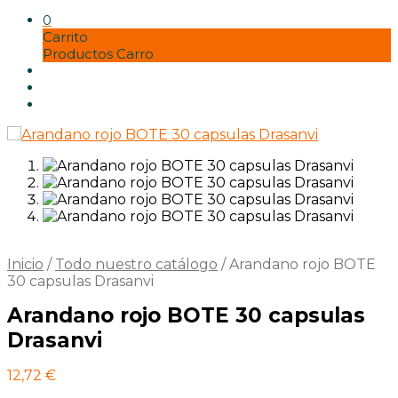
Misos
Panaderia
0
pastas y harinas
Carrito
Postres vegetales
Productos Carro
Seitán
Setas
Soja
Tempe
Tofu
Tortillas y bases
vinagres y condimentos
Zumos
Inicio
/
Todo nuestro catálogo
/
Arandano rojo BOTE
30 capsulas Drasanvi
Arandano rojo BOTE 30 capsulas
Drasanvi
12,72
€