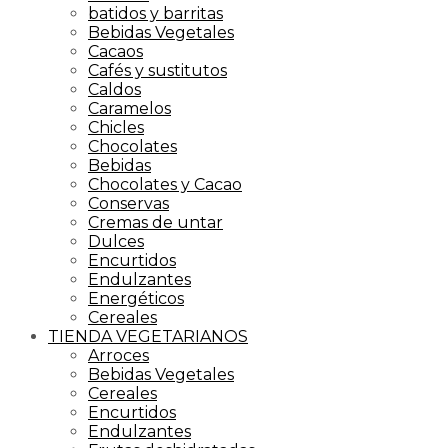
batidos y barritas
Bebidas Vegetales
Cacaos
Cafés y sustitutos
Caldos
Caramelos
Chicles
Chocolates
Bebidas
Chocolates y Cacao
Conservas
Cremas de untar
Dulces
Encurtidos
Endulzantes
Energéticos
Cereales
TIENDA VEGETARIANOS
Arroces
Bebidas Vegetales
Cereales
Encurtidos
Endulzantes