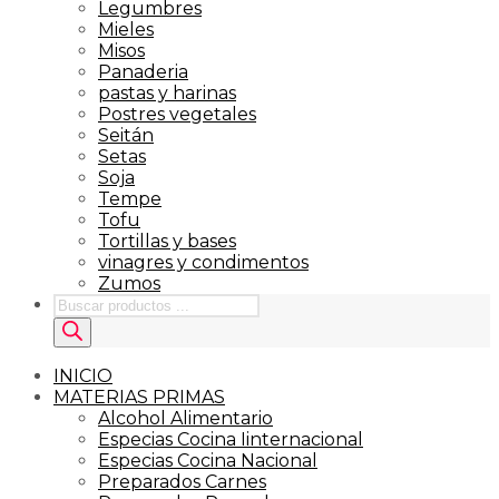
Legumbres
Mieles
Misos
Panaderia
pastas y harinas
Postres vegetales
Seitán
Setas
Soja
Tempe
Tofu
Tortillas y bases
vinagres y condimentos
Zumos
Búsqueda
de
productos
INICIO
MATERIAS PRIMAS
Alcohol Alimentario
Especias Cocina Iinternacional
Especias Cocina Nacional
Preparados Carnes