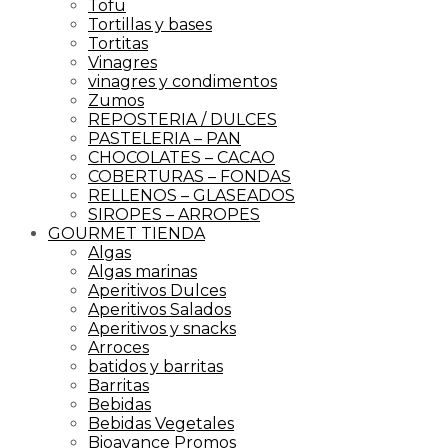
Tofu
Tortillas y bases
Tortitas
Vinagres
vinagres y condimentos
Zumos
REPOSTERIA / DULCES
PASTELERIA – PAN
CHOCOLATES – CACAO
COBERTURAS – FONDAS
RELLENOS – GLASEADOS
SIROPES – ARROPES
GOURMET TIENDA
Algas
Algas marinas
Aperitivos Dulces
Aperitivos Salados
Aperitivos y snacks
Arroces
batidos y barritas
Barritas
Bebidas
Bebidas Vegetales
Bioavance Promos