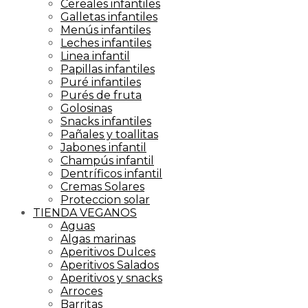
Cereales infantiles
Galletas infantiles
Menús infantiles
Leches infantiles
Linea infantil
Papillas infantiles
Puré infantiles
Purés de fruta
Golosinas
Snacks infantiles
Pañales y toallitas
Jabones infantil
Champús infantil
Dentríficos infantil
Cremas Solares
Proteccion solar
TIENDA VEGANOS
Aguas
Algas marinas
Aperitivos Dulces
Aperitivos Salados
Aperitivos y snacks
Arroces
Barritas