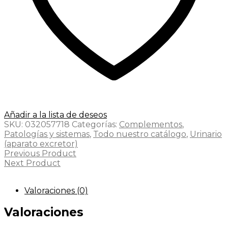
Añadir a la lista de deseos
SKU:
032057718
Categorías:
Complementos
,
Patologías y sistemas
,
Todo nuestro catálogo
,
Urinario
(aparato excretor)
Previous Product
Next Product
Valoraciones (0)
Valoraciones