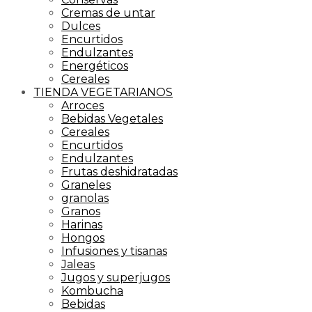
Cremas de untar
Dulces
Encurtidos
Endulzantes
Energéticos
Cereales
TIENDA VEGETARIANOS
Arroces
Bebidas Vegetales
Cereales
Encurtidos
Endulzantes
Frutas deshidratadas
Graneles
granolas
Granos
Harinas
Hongos
Infusiones y tisanas
Jaleas
Jugos y superjugos
Kombucha
Bebidas