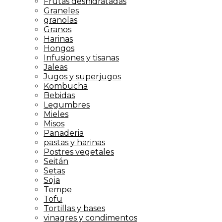
Frutas deshidratadas
Graneles
granolas
Granos
Harinas
Hongos
Infusiones y tisanas
Jaleas
Jugos y superjugos
Kombucha
Bebidas
Legumbres
Mieles
Misos
Panaderia
pastas y harinas
Postres vegetales
Seitán
Setas
Soja
Tempe
Tofu
Tortillas y bases
vinagres y condimentos