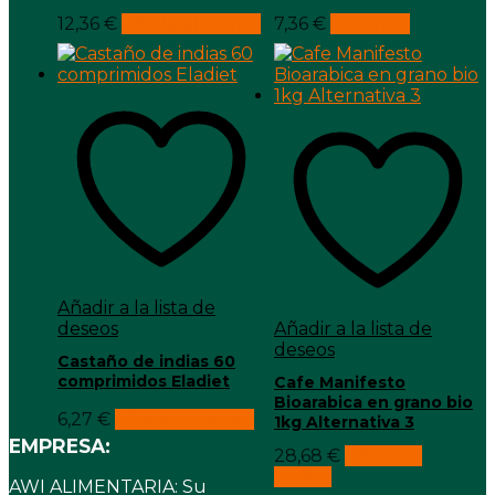
12,36
€
Añadir al carrito
7,36
€
Leer más
Añadir a la lista de
deseos
Añadir a la lista de
deseos
Castaño de indias 60
comprimidos Eladiet
Cafe Manifesto
Bioarabica en grano bio
6,27
€
Añadir al carrito
1kg Alternativa 3
EMPRESA:
28,68
€
Añadir al
carrito
AWI ALIMENTARIA: Su