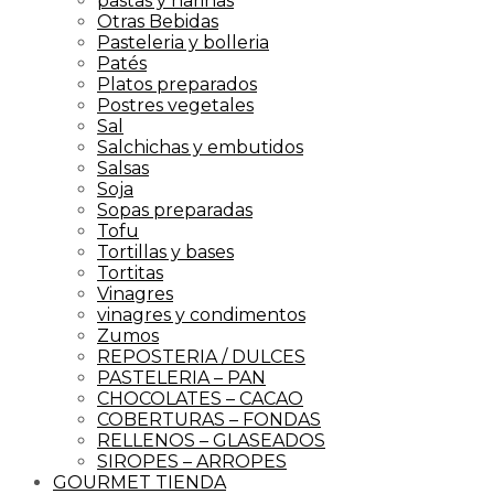
pastas y harinas
Otras Bebidas
Pasteleria y bolleria
Patés
Platos preparados
Postres vegetales
Sal
Salchichas y embutidos
Salsas
Soja
Sopas preparadas
Tofu
Tortillas y bases
Tortitas
Vinagres
vinagres y condimentos
Zumos
REPOSTERIA / DULCES
PASTELERIA – PAN
CHOCOLATES – CACAO
COBERTURAS – FONDAS
RELLENOS – GLASEADOS
SIROPES – ARROPES
GOURMET TIENDA