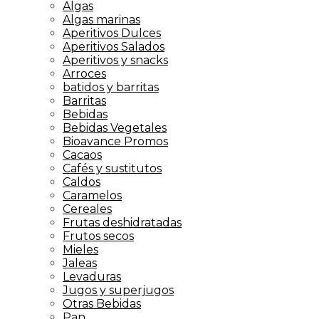
Algas
Algas marinas
Aperitivos Dulces
Aperitivos Salados
Aperitivos y snacks
Arroces
batidos y barritas
Barritas
Bebidas
Bebidas Vegetales
Bioavance Promos
Cacaos
Cafés y sustitutos
Caldos
Caramelos
Cereales
Frutas deshidratadas
Frutos secos
Mieles
Jaleas
Levaduras
Jugos y superjugos
Otras Bebidas
Pan