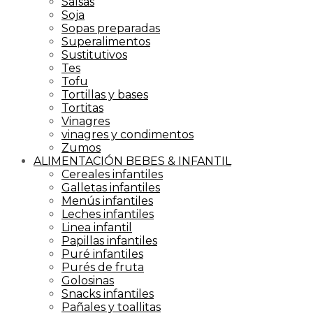
Salsas
Soja
Sopas preparadas
Superalimentos
Sustitutivos
Tes
Tofu
Tortillas y bases
Tortitas
Vinagres
vinagres y condimentos
Zumos
ALIMENTACIÓN BEBES & INFANTIL
Cereales infantiles
Galletas infantiles
Menús infantiles
Leches infantiles
Linea infantil
Papillas infantiles
Puré infantiles
Purés de fruta
Golosinas
Snacks infantiles
Pañales y toallitas