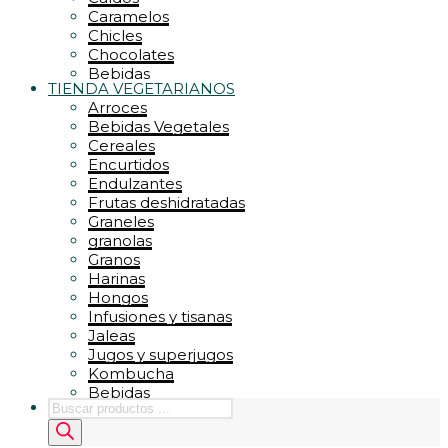
Zumos
REPOSTERIA / DULCES
Caramelos
PASTELERIA – PAN
Chicles
CHOCOLATES – CACAO
Chocolates
COBERTURAS – FONDAS
Bebidas
RELLENOS – GLASEADOS
TIENDA VEGETARIANOS
Chocolates y Cacao
SIROPES – ARROPES
Arroces
Conservas
Bebidas Vegetales
Cremas de untar
Cereales
Dulces
Encurtidos
Encurtidos
Endulzantes
Endulzantes
Frutas deshidratadas
Energéticos
Graneles
Cereales
granolas
Granos
Harinas
Hongos
Infusiones y tisanas
Jaleas
Jugos y superjugos
Kombucha
Bebidas
Búsqueda
Legumbres
de
Mieles
productos