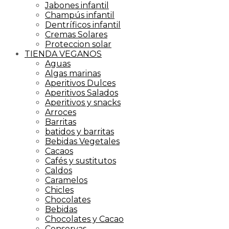
Jabones infantil
Champús infantil
Dentríficos infantil
Cremas Solares
Proteccion solar
TIENDA VEGANOS
Aguas
Algas marinas
Aperitivos Dulces
Aperitivos Salados
Aperitivos y snacks
Arroces
Barritas
batidos y barritas
Bebidas Vegetales
Cacaos
Cafés y sustitutos
Caldos
Caramelos
Chicles
Chocolates
Bebidas
Chocolates y Cacao
Conservas