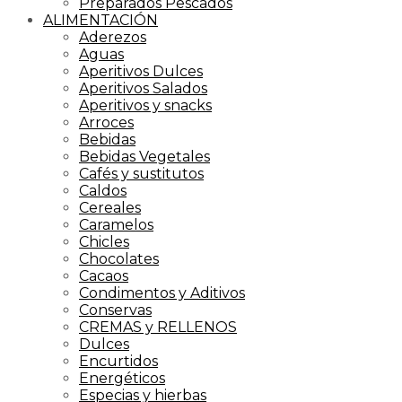
Preparados Pescados
ALIMENTACIÓN
Aderezos
Aguas
Aperitivos Dulces
Aperitivos Salados
Aperitivos y snacks
Arroces
Bebidas
Bebidas Vegetales
Cafés y sustitutos
Caldos
Cereales
Caramelos
Chicles
Chocolates
Cacaos
Condimentos y Aditivos
Conservas
CREMAS y RELLENOS
Dulces
Encurtidos
Energéticos
Especias y hierbas