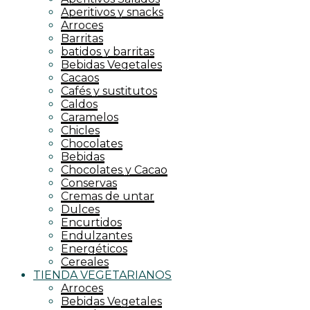
Aperitivos y snacks
Arroces
Barritas
batidos y barritas
Bebidas Vegetales
Cacaos
Cafés y sustitutos
Caldos
Caramelos
Chicles
Chocolates
Bebidas
Chocolates y Cacao
Conservas
Cremas de untar
Dulces
Encurtidos
Endulzantes
Energéticos
Cereales
TIENDA VEGETARIANOS
Arroces
Bebidas Vegetales