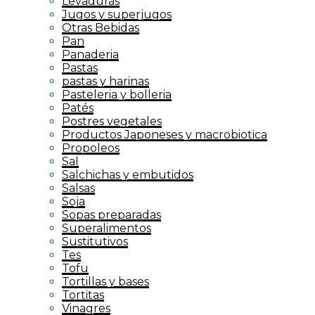
Levaduras
Jugos y superjugos
Otras Bebidas
Pan
Panaderia
Pastas
pastas y harinas
Pasteleria y bolleria
Patés
Postres vegetales
Productos Japoneses y macrobiotica
Propoleos
Sal
Salchichas y embutidos
Salsas
Soja
Sopas preparadas
Superalimentos
Sustitutivos
Tes
Tofu
Tortillas y bases
Tortitas
Vinagres