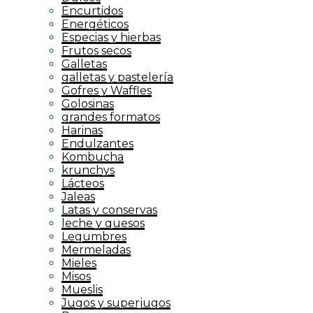
Encurtidos
Energéticos
Especias y hierbas
Frutos secos
Galletas
galletas y pastelería
Gofres y Waffles
Golosinas
grandes formatos
Harinas
Endulzantes
Kombucha
krunchys
Lácteos
Jaleas
Latas y conservas
leche y quesos
Legumbres
Mermeladas
Mieles
Misos
Mueslis
Jugos y superjugos