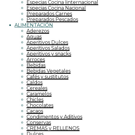
Especias Cocina Iinternacional
Especias Cocina Nacional
Preparados Carnes
Preparados Pescados
ALIMENTACIÓN
Aderezos
Aguas
Aperitivos Dulces
Aperitivos Salados
Aperitivos y snacks
Arroces
Bebidas
Bebidas Vegetales
Cafés y sustitutos
Caldos
Cereales
Caramelos
Chicles
Chocolates
Cacaos
Condimentos y Aditivos
Conservas
CREMAS y RELLENOS
Dulces