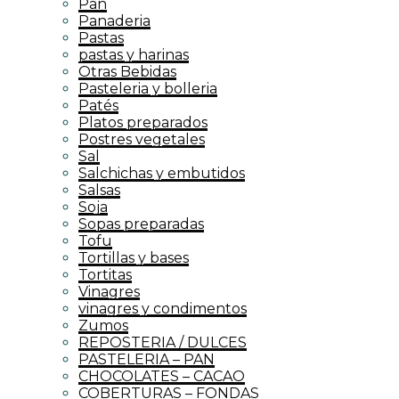
Pan
Panaderia
Pastas
pastas y harinas
Otras Bebidas
Pasteleria y bolleria
Patés
Platos preparados
Postres vegetales
Sal
Salchichas y embutidos
Salsas
Soja
Sopas preparadas
Tofu
Tortillas y bases
Tortitas
Vinagres
vinagres y condimentos
Zumos
REPOSTERIA / DULCES
PASTELERIA – PAN
CHOCOLATES – CACAO
COBERTURAS – FONDAS