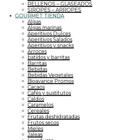
RELLENOS – GLASEADOS
SIROPES – ARROPES
GOURMET TIENDA
Algas
Algas marinas
Aperitivos Dulces
Aperitivos Salados
Aperitivos y snacks
Arroces
batidos y barritas
Barritas
Bebidas
Bebidas Vegetales
Bioavance Promos
Cacaos
Cafés y sustitutos
Caldos
Caramelos
Cereales
Frutas deshidratadas
Frutos secos
Mieles
Jaleas