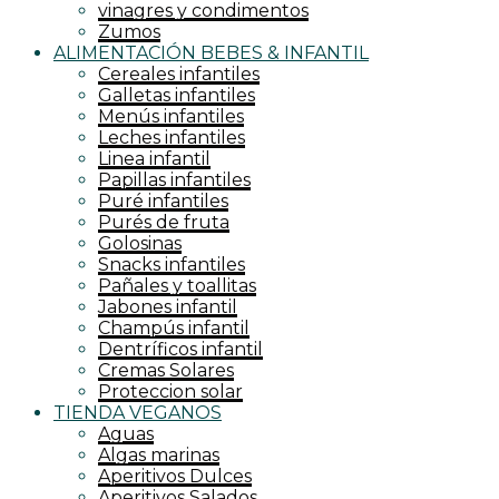
vinagres y condimentos
Zumos
ALIMENTACIÓN BEBES & INFANTIL
Cereales infantiles
Galletas infantiles
Menús infantiles
Leches infantiles
Linea infantil
Papillas infantiles
Puré infantiles
Purés de fruta
Golosinas
Snacks infantiles
Pañales y toallitas
Jabones infantil
Champús infantil
Dentríficos infantil
Cremas Solares
Proteccion solar
TIENDA VEGANOS
Aguas
Algas marinas
Aperitivos Dulces
Aperitivos Salados