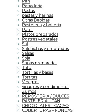
Pan
Panaderia
Pastas
pastas y harinas
Otras Bebidas
Pasteleria y bolleria
Patés
Platos preparados
Postres vegetales
Sal
Salchichas y embutidos
Salsas
Soja
Sopas preparadas
Tofu
Tortillas y bases
Tortitas
Vinagres
vinagres y condimentos
Zumos
REPOSTERIA / DULCES
PASTELERIA – PAN
CHOCOLATES – CACAO
COBERTURAS – FONDAS