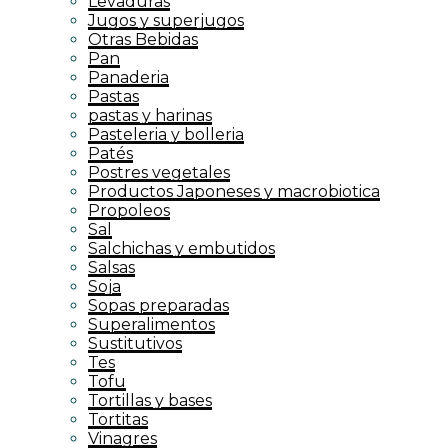
Levaduras
Jugos y superjugos
Otras Bebidas
Pan
Panaderia
Pastas
pastas y harinas
Pasteleria y bolleria
Patés
Postres vegetales
Productos Japoneses y macrobiotica
Propoleos
Sal
Salchichas y embutidos
Salsas
Soja
Sopas preparadas
Superalimentos
Sustitutivos
Tes
Tofu
Tortillas y bases
Tortitas
Vinagres