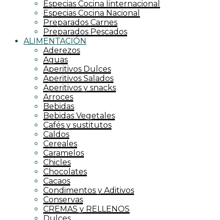
Especias Cocina Iinternacional
Especias Cocina Nacional
Preparados Carnes
Preparados Pescados
ALIMENTACIÓN
Aderezos
Aguas
Aperitivos Dulces
Aperitivos Salados
Aperitivos y snacks
Arroces
Bebidas
Bebidas Vegetales
Cafés y sustitutos
Caldos
Cereales
Caramelos
Chicles
Chocolates
Cacaos
Condimentos y Aditivos
Conservas
CREMAS y RELLENOS
Dulces