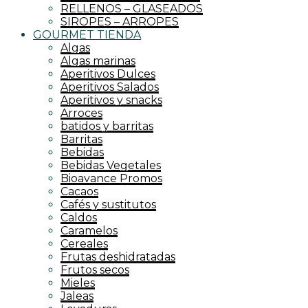
RELLENOS – GLASEADOS
SIROPES – ARROPES
GOURMET TIENDA
Algas
Algas marinas
Aperitivos Dulces
Aperitivos Salados
Aperitivos y snacks
Arroces
batidos y barritas
Barritas
Bebidas
Bebidas Vegetales
Bioavance Promos
Cacaos
Cafés y sustitutos
Caldos
Caramelos
Cereales
Frutas deshidratadas
Frutos secos
Mieles
Jaleas