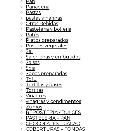
Pan
Panaderia
Pastas
pastas y harinas
Otras Bebidas
Pasteleria y bolleria
Patés
Platos preparados
Postres vegetales
Sal
Salchichas y embutidos
Salsas
Soja
Sopas preparadas
Tofu
Tortillas y bases
Tortitas
Vinagres
vinagres y condimentos
Zumos
REPOSTERIA / DULCES
PASTELERIA – PAN
CHOCOLATES – CACAO
COBERTURAS – FONDAS