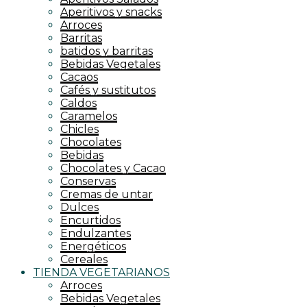
Aperitivos y snacks
Arroces
Barritas
batidos y barritas
Bebidas Vegetales
Cacaos
Cafés y sustitutos
Caldos
Caramelos
Chicles
Chocolates
Bebidas
Chocolates y Cacao
Conservas
Cremas de untar
Dulces
Encurtidos
Endulzantes
Energéticos
Cereales
TIENDA VEGETARIANOS
Arroces
Bebidas Vegetales