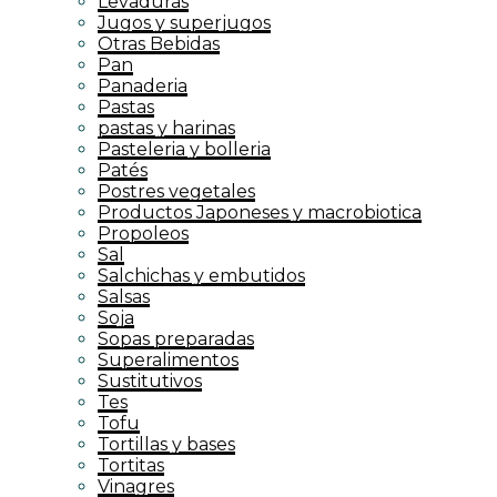
Levaduras
Jugos y superjugos
Otras Bebidas
Pan
Panaderia
Pastas
pastas y harinas
Pasteleria y bolleria
Patés
Postres vegetales
Productos Japoneses y macrobiotica
Propoleos
Sal
Salchichas y embutidos
Salsas
Soja
Sopas preparadas
Superalimentos
Sustitutivos
Tes
Tofu
Tortillas y bases
Tortitas
Vinagres