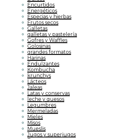
Encurtidos
Energéticos
Especias y hierbas
Frutos secos
Galletas
galletas y pastelería
Gofres y Waffles
Golosinas
grandes formatos
Harinas
Endulzantes
Kombucha
krunchys
Lácteos
Jaleas
Latas y conservas
leche y quesos
Legumbres
Mermeladas
Mieles
Misos
Mueslis
Jugos y superjugos