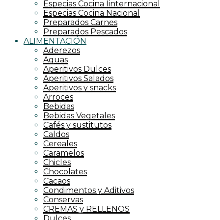
Especias Cocina Iinternacional
Especias Cocina Nacional
Preparados Carnes
Preparados Pescados
ALIMENTACIÓN
Aderezos
Aguas
Aperitivos Dulces
Aperitivos Salados
Aperitivos y snacks
Arroces
Bebidas
Bebidas Vegetales
Cafés y sustitutos
Caldos
Cereales
Caramelos
Chicles
Chocolates
Cacaos
Condimentos y Aditivos
Conservas
CREMAS y RELLENOS
Dulces