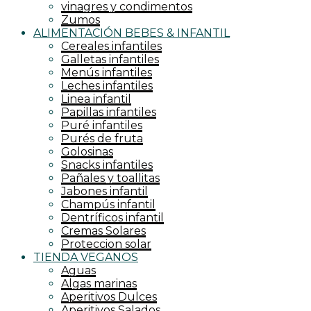
vinagres y condimentos
Zumos
ALIMENTACIÓN BEBES & INFANTIL
Cereales infantiles
Galletas infantiles
Menús infantiles
Leches infantiles
Linea infantil
Papillas infantiles
Puré infantiles
Purés de fruta
Golosinas
Snacks infantiles
Pañales y toallitas
Jabones infantil
Champús infantil
Dentríficos infantil
Cremas Solares
Proteccion solar
TIENDA VEGANOS
Aguas
Algas marinas
Aperitivos Dulces
Aperitivos Salados