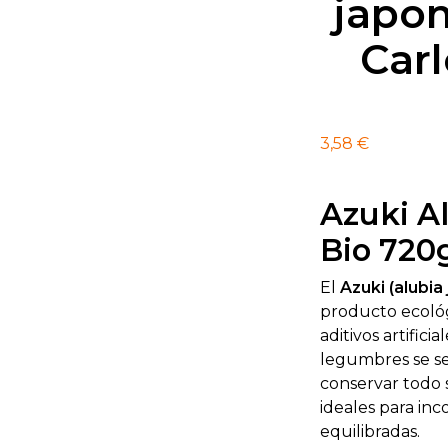
japon
Car
3,58
€
Azuki A
Bio 720
El
Azuki (alubia
producto ecológ
aditivos artifici
legumbres se s
conservar todo 
ideales para inc
equilibradas.