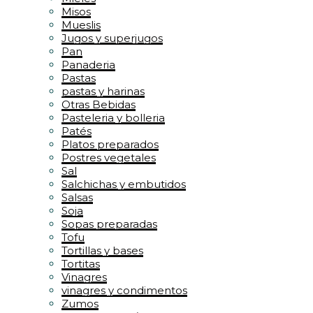
Misos
Mueslis
Jugos y superjugos
Pan
Panaderia
Pastas
pastas y harinas
Otras Bebidas
Pasteleria y bolleria
Patés
Platos preparados
Postres vegetales
Sal
Salchichas y embutidos
Salsas
Soja
Sopas preparadas
Tofu
Tortillas y bases
Tortitas
Vinagres
vinagres y condimentos
Zumos