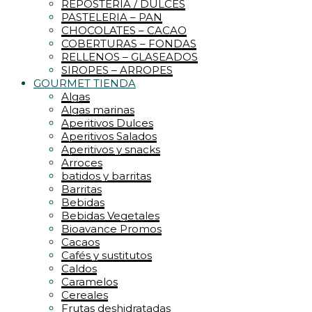
REPOSTERIA / DULCES
PASTELERIA – PAN
CHOCOLATES – CACAO
COBERTURAS – FONDAS
RELLENOS – GLASEADOS
SIROPES – ARROPES
GOURMET TIENDA
Algas
Algas marinas
Aperitivos Dulces
Aperitivos Salados
Aperitivos y snacks
Arroces
batidos y barritas
Barritas
Bebidas
Bebidas Vegetales
Bioavance Promos
Cacaos
Cafés y sustitutos
Caldos
Caramelos
Cereales
Frutas deshidratadas