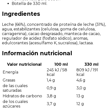
Botella de 330 ml.
Ingredientes
Leche (66%), concentrado de proteína de leche (31%),
agua, estabilizantes (celulosa, goma de celulosa,
carragenina), cacao desgrasado, manteca de cacao,
regulador de acidez (fosfato sódico), aromas,
edulcorantes (acesulfamo K, sucralosa), lactasa.
Información nutricional
Valor nutricional
100 ml
330 ml
245 kJ / 58
809 kJ / 191
Energía
kcal
kcal
Grasas
1,4 g
4,6 g
de las cuales
0,9 g
3,0 g
saturadas
Hidratos de carbono
3,8 g
13 g
de los cuales
3,7 g
12 g
azúcares