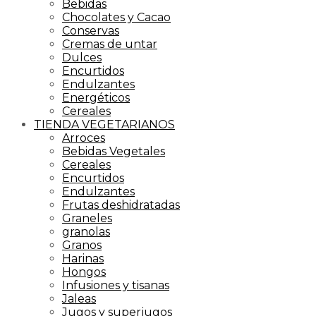
Bebidas
Chocolates y Cacao
Conservas
Cremas de untar
Dulces
Encurtidos
Endulzantes
Energéticos
Cereales
TIENDA VEGETARIANOS
Arroces
Bebidas Vegetales
Cereales
Encurtidos
Endulzantes
Frutas deshidratadas
Graneles
granolas
Granos
Harinas
Hongos
Infusiones y tisanas
Jaleas
Jugos y superjugos