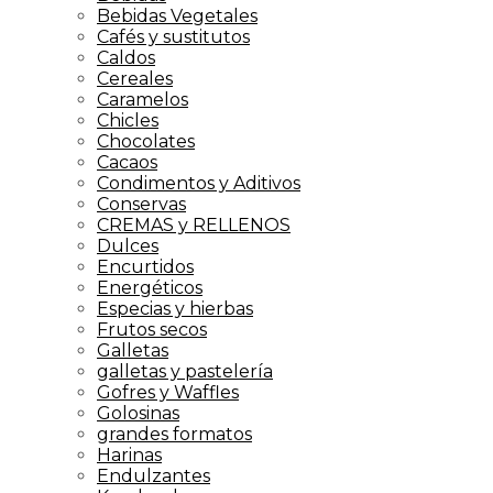
Bebidas Vegetales
Cafés y sustitutos
Caldos
Cereales
Caramelos
Chicles
Chocolates
Cacaos
Condimentos y Aditivos
Conservas
CREMAS y RELLENOS
Dulces
Encurtidos
Energéticos
Especias y hierbas
Frutos secos
Galletas
galletas y pastelería
Gofres y Waffles
Golosinas
grandes formatos
Harinas
Endulzantes