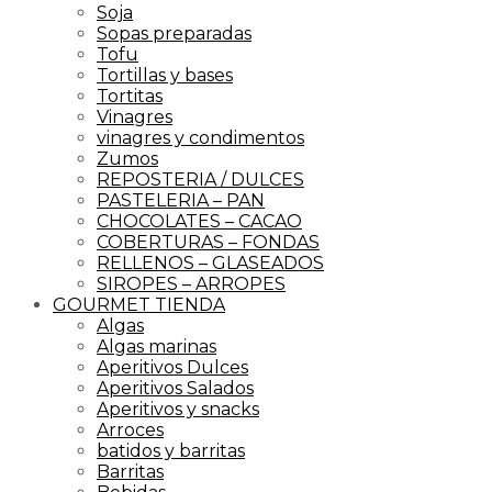
Soja
Sopas preparadas
Tofu
Tortillas y bases
Tortitas
Vinagres
vinagres y condimentos
Zumos
REPOSTERIA / DULCES
PASTELERIA – PAN
CHOCOLATES – CACAO
COBERTURAS – FONDAS
RELLENOS – GLASEADOS
SIROPES – ARROPES
GOURMET TIENDA
Algas
Algas marinas
Aperitivos Dulces
Aperitivos Salados
Aperitivos y snacks
Arroces
batidos y barritas
Barritas