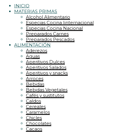
INICIO
MATERIAS PRIMAS
Alcohol Alimentario
Especias Cocina Iinternacional
Especias Cocina Nacional
Preparados Carnes
Preparados Pescados
ALIMENTACIÓN
Aderezos
Aguas
Aperitivos Dulces
Aperitivos Salados
Aperitivos y snacks
Arroces
Bebidas
Bebidas Vegetales
Cafés y sustitutos
Caldos
Cereales
Caramelos
Chicles
Chocolates
Cacaos