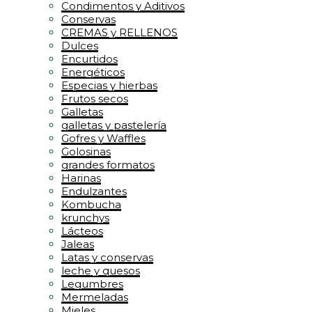
Condimentos y Aditivos
Conservas
CREMAS y RELLENOS
Dulces
Encurtidos
Energéticos
Especias y hierbas
Frutos secos
Galletas
galletas y pastelería
Gofres y Waffles
Golosinas
grandes formatos
Harinas
Endulzantes
Kombucha
krunchys
Lácteos
Jaleas
Latas y conservas
leche y quesos
Legumbres
Mermeladas
Mieles