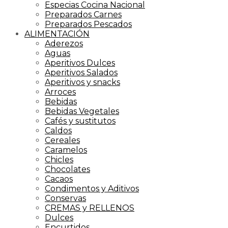
Especias Cocina Nacional
Preparados Carnes
Preparados Pescados
ALIMENTACIÓN
Aderezos
Aguas
Aperitivos Dulces
Aperitivos Salados
Aperitivos y snacks
Arroces
Bebidas
Bebidas Vegetales
Cafés y sustitutos
Caldos
Cereales
Caramelos
Chicles
Chocolates
Cacaos
Condimentos y Aditivos
Conservas
CREMAS y RELLENOS
Dulces
Encurtidos