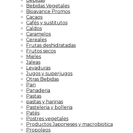
Bebidas
Bebidas Vegetales
Bioavance Promos
Cacaos
Cafés y sustitutos
Caldos
Caramelos
Cereales
Frutas deshidratadas
Frutos secos
Mieles
Jaleas
Levaduras
Jugos y superjugos
Otras Bebidas
Pan
Panaderia
Pastas
pastas y harinas
Pasteleria y bolleria
Patés
Postres vegetales
Productos Japoneses y macrobiotica
Propoleos