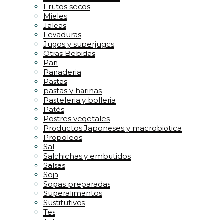
Frutos secos
Mieles
Jaleas
Levaduras
Jugos y superjugos
Otras Bebidas
Pan
Panaderia
Pastas
pastas y harinas
Pasteleria y bolleria
Patés
Postres vegetales
Productos Japoneses y macrobiotica
Propoleos
Sal
Salchichas y embutidos
Salsas
Soja
Sopas preparadas
Superalimentos
Sustitutivos
Tes