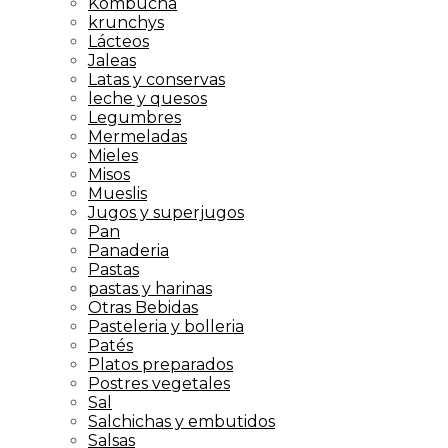
Kombucha
krunchys
Lácteos
Jaleas
Latas y conservas
leche y quesos
Legumbres
Mermeladas
Mieles
Misos
Mueslis
Jugos y superjugos
Pan
Panaderia
Pastas
pastas y harinas
Otras Bebidas
Pasteleria y bolleria
Patés
Platos preparados
Postres vegetales
Sal
Salchichas y embutidos
Salsas