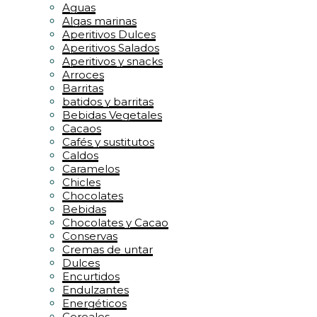
Aguas
Algas marinas
Aperitivos Dulces
Aperitivos Salados
Aperitivos y snacks
Arroces
Barritas
batidos y barritas
Bebidas Vegetales
Cacaos
Cafés y sustitutos
Caldos
Caramelos
Chicles
Chocolates
Bebidas
Chocolates y Cacao
Conservas
Cremas de untar
Dulces
Encurtidos
Endulzantes
Energéticos
Cereales