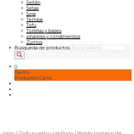
Seitán
Setas
Soja
Tempe
Tofu
Tortillas y bases
vinagres y condimentos
Zumos
Búsqueda de productos
0
Carrito
Productos Carro
Inicio
/
Todo nuestro catálogo
/
Batido proteico de