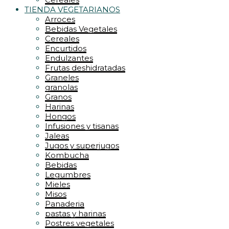
TIENDA VEGETARIANOS
Arroces
Bebidas Vegetales
Cereales
Encurtidos
Endulzantes
Frutas deshidratadas
Graneles
granolas
Granos
Harinas
Hongos
Infusiones y tisanas
Jaleas
Jugos y superjugos
Kombucha
Bebidas
Legumbres
Mieles
Misos
Panaderia
pastas y harinas
Postres vegetales