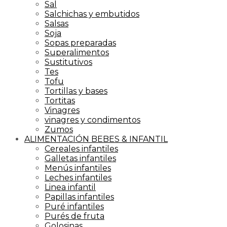
Sal
Salchichas y embutidos
Salsas
Soja
Sopas preparadas
Superalimentos
Sustitutivos
Tes
Tofu
Tortillas y bases
Tortitas
Vinagres
vinagres y condimentos
Zumos
ALIMENTACIÓN BEBES & INFANTIL
Cereales infantiles
Galletas infantiles
Menús infantiles
Leches infantiles
Linea infantil
Papillas infantiles
Puré infantiles
Purés de fruta
Golosinas