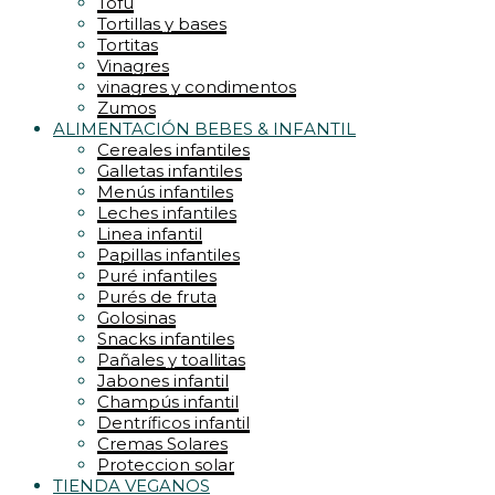
Tofu
Tortillas y bases
Tortitas
Vinagres
vinagres y condimentos
Zumos
ALIMENTACIÓN BEBES & INFANTIL
Cereales infantiles
Galletas infantiles
Menús infantiles
Leches infantiles
Linea infantil
Papillas infantiles
Puré infantiles
Purés de fruta
Golosinas
Snacks infantiles
Pañales y toallitas
Jabones infantil
Champús infantil
Dentríficos infantil
Cremas Solares
Proteccion solar
TIENDA VEGANOS