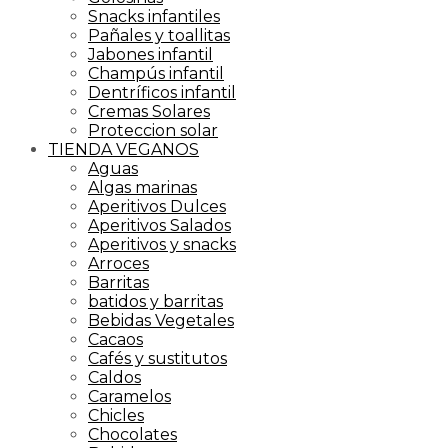
Snacks infantiles
Pañales y toallitas
Jabones infantil
Champús infantil
Dentríficos infantil
Cremas Solares
Proteccion solar
TIENDA VEGANOS
Aguas
Algas marinas
Aperitivos Dulces
Aperitivos Salados
Aperitivos y snacks
Arroces
Barritas
batidos y barritas
Bebidas Vegetales
Cacaos
Cafés y sustitutos
Caldos
Caramelos
Chicles
Chocolates