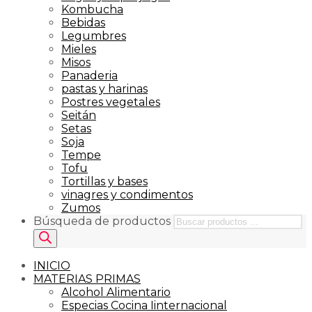
Kombucha
Bebidas
Legumbres
Mieles
Misos
Panaderia
pastas y harinas
Postres vegetales
Seitán
Setas
Soja
Tempe
Tofu
Tortillas y bases
vinagres y condimentos
Zumos
Búsqueda de productos
INICIO
MATERIAS PRIMAS
Alcohol Alimentario
Especias Cocina Iinternacional