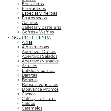
Encurtidos
Energéticos
Especias y hierbas
Frutos secos
Galletas
galletas y pastelería
Gofres y Waffles
Golosinas
GOURMET TIENDA
grandes formatos
Algas
Harinas
Algas marinas
Endulzantes
Aperitivos Dulces
Kombucha
Aperitivos Salados
krunchys
Aperitivos y snacks
Lácteos
Arroces
Jaleas
batidos y barritas
Latas y conservas
Barritas
leche y quesos
Bebidas
Legumbres
Bebidas Vegetales
Mermeladas
Bioavance Promos
Mieles
Cacaos
Misos
Cafés y sustitutos
Mueslis
Caldos
Jugos y superjugos
Caramelos