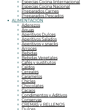
Especias Cocina Iinternacional
Especias Cocina Nacional
Preparados Carnes
Preparados Pescados
ALIMENTACIÓN
Aderezos
Aguas
Aperitivos Dulces
Aperitivos Salados
Aperitivos y snacks
Arroces
Bebidas
Bebidas Vegetales
Cafés y sustitutos
Caldos
Cereales
Caramelos
Chicles
Chocolates
Cacaos
Condimentos y Aditivos
Conservas
CREMAS y RELLENOS
Dulces