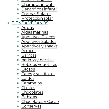
RELLENOS – GLASEADOS
Tes
Champús infantil
SIROPES – ARROPES
Tofu
Dentríficos infantil
Tortillas y bases
Cremas Solares
Tortitas
Proteccion solar
Vinagres
TIENDA VEGANOS
vinagres y condimentos
Aguas
Zumos
Algas marinas
Aperitivos Dulces
Aperitivos Salados
Aperitivos y snacks
Arroces
Barritas
batidos y barritas
Bebidas Vegetales
Cacaos
Cafés y sustitutos
Caldos
Caramelos
Chicles
Chocolates
Bebidas
Chocolates y Cacao
Conservas