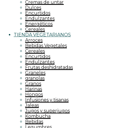
Cremas de untar
Dulces
Encurtidos
Endulzantes
Energéticos
Cereales
TIENDA VEGETARIANOS
Arroces
Bebidas Vegetales
Cereales
Encurtidos
Endulzantes
Frutas deshidratadas
Graneles
granolas
Granos
Harinas
Hongos
Infusiones y tisanas
Jaleas
Jugos y superjugos
Kombucha
Bebidas
Legumbres