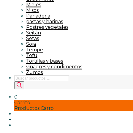
Mieles
Misos
Panaderia
pastas y harinas
Postres vegetales
Seitán
Setas
Soja
Tempe
Tofu
Tortillas y bases
vinagres y condimentos
Zumos
Búsqueda
de
productos
0
Carrito
Productos Carro