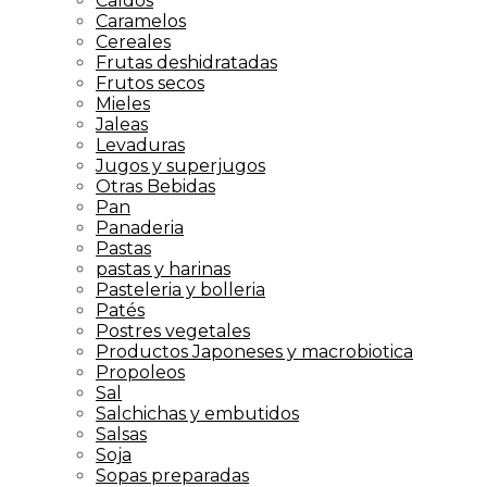
Caldos
Caramelos
Cereales
Frutas deshidratadas
Frutos secos
Mieles
Jaleas
Levaduras
Jugos y superjugos
Otras Bebidas
Pan
Panaderia
Pastas
pastas y harinas
Pasteleria y bolleria
Patés
Postres vegetales
Productos Japoneses y macrobiotica
Propoleos
Sal
Salchichas y embutidos
Salsas
Soja
Sopas preparadas