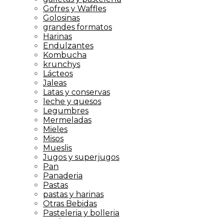
Gofres y Waffles
Golosinas
grandes formatos
Harinas
Endulzantes
Kombucha
krunchys
Lácteos
Jaleas
Latas y conservas
leche y quesos
Legumbres
Mermeladas
Mieles
Misos
Mueslis
Jugos y superjugos
Pan
Panaderia
Pastas
pastas y harinas
Otras Bebidas
Pasteleria y bolleria