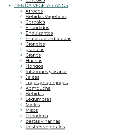
TIENDA VEGETARIANOS
Arroces
Bebidas Vegetales
Cereales
Encurtidos
Endulzantes
Frutas deshidratadas
Graneles
granolas
Granos
Harinas
Hongos
Infusiones y tisanas
Jaleas
Jugos y superjugos
Kombucha
Bebidas
Legumbres
Mieles
Misos
Panaderia
pastas y harinas
Postres vegetales