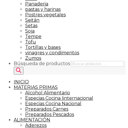
Panaderia
pastas y harinas
Postres vegetales
Seitán
Setas
Soja
Tempe
Tofu
Tortillas y bases
vinagres y condimentos
Zumos
Búsqueda de productos
INICIO
MATERIAS PRIMAS
Alcohol Alimentario
Especias Cocina Iinternacional
Especias Cocina Nacional
Preparados Carnes
Preparados Pescados
ALIMENTACIÓN
Aderezos