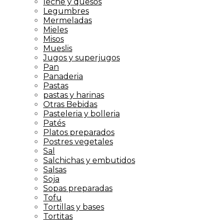
leche y quesos
Legumbres
Mermeladas
Mieles
Misos
Mueslis
Jugos y superjugos
Pan
Panaderia
Pastas
pastas y harinas
Otras Bebidas
Pasteleria y bolleria
Patés
Platos preparados
Postres vegetales
Sal
Salchichas y embutidos
Salsas
Soja
Sopas preparadas
Tofu
Tortillas y bases
Tortitas