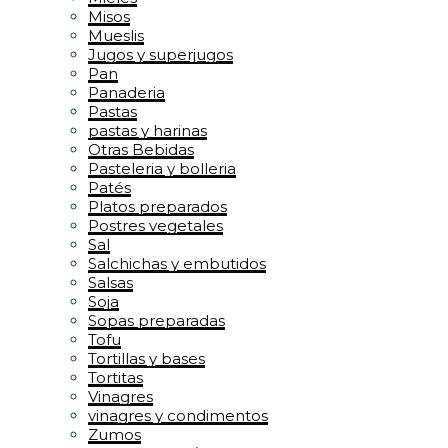
Misos
Mueslis
Jugos y superjugos
Pan
Panaderia
Pastas
pastas y harinas
Otras Bebidas
Pasteleria y bolleria
Patés
Platos preparados
Postres vegetales
Sal
Salchichas y embutidos
Salsas
Soja
Sopas preparadas
Tofu
Tortillas y bases
Tortitas
Vinagres
vinagres y condimentos
Zumos