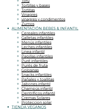
Tofu
Tortillas y bases
Tortitas
Vinagres
vinagres y condimentos
Zumos
ALIMENTACIÓN BEBES & INFANTIL
Cereales infantiles
Galletas infantiles
Menús infantiles
Leches infantiles
Linea infantil
Papillas infantiles
Puré infantiles
Purés de fruta
Golosinas
Snacks infantiles
Pañales y toallitas
Jabones infantil
Champús infantil
Dentríficos infantil
Cremas Solares
Proteccion solar
TIENDA VEGANOS