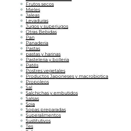
Frutos secos
Mieles
Jaleas
Levaduras
Jugos y superjugos
Otras Bebidas
Pan
Panaderia
Pastas
pastas y harinas
Pasteleria y bolleria
Patés
Postres vegetales
Productos Japoneses y macrobiotica
Propoleos
Sal
Salchichas y embutidos
Salsas
Soja
Sopas preparadas
Superalimentos
Sustitutivos
Tes