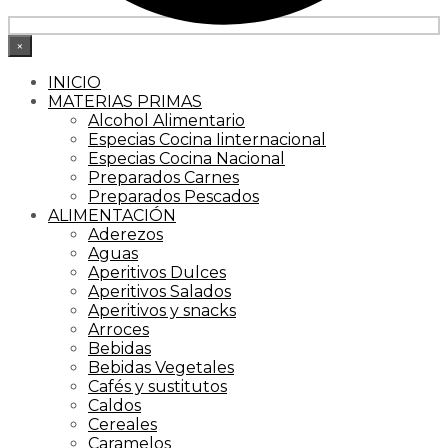
×
INICIO
MATERIAS PRIMAS
Alcohol Alimentario
Especias Cocina Iinternacional
Especias Cocina Nacional
Preparados Carnes
Preparados Pescados
ALIMENTACIÓN
Aderezos
Aguas
Aperitivos Dulces
Aperitivos Salados
Aperitivos y snacks
Arroces
Bebidas
Bebidas Vegetales
Cafés y sustitutos
Caldos
Cereales
Caramelos