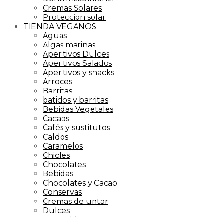
Cremas Solares
Proteccion solar
TIENDA VEGANOS
Aguas
Algas marinas
Aperitivos Dulces
Aperitivos Salados
Aperitivos y snacks
Arroces
Barritas
batidos y barritas
Bebidas Vegetales
Cacaos
Cafés y sustitutos
Caldos
Caramelos
Chicles
Chocolates
Bebidas
Chocolates y Cacao
Conservas
Cremas de untar
Dulces