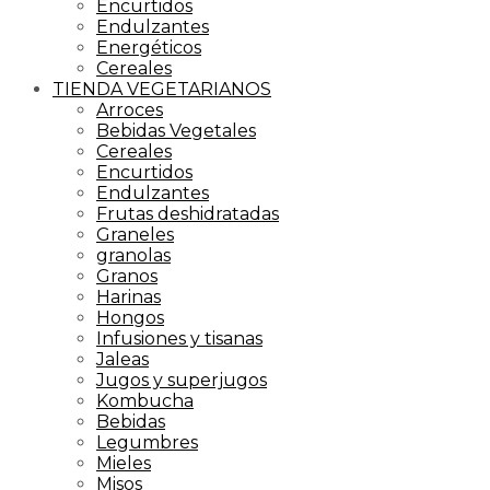
Encurtidos
Endulzantes
Energéticos
Cereales
TIENDA VEGETARIANOS
Arroces
Bebidas Vegetales
Cereales
Encurtidos
Endulzantes
Frutas deshidratadas
Graneles
granolas
Granos
Harinas
Hongos
Infusiones y tisanas
Jaleas
Jugos y superjugos
Kombucha
Bebidas
Legumbres
Mieles
Misos