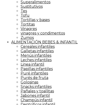
Superalimentos
Sustitutivos
Tes
Tofu
Tortillas y bases
Tortitas
Vinagres
vinagres y condimentos
Zumos
ALIMENTACIÓN BEBES & INFANTIL
Cereales infantiles
Galletas infantiles
Menús infantiles
Leches infantiles
Linea infantil
Papillas infantiles
Puré infantiles
Purés de fruta
Golosinas
Snacks infantiles
Pañales y toallitas
Jabones infantil
Champús infantil
Dentríficos infantil