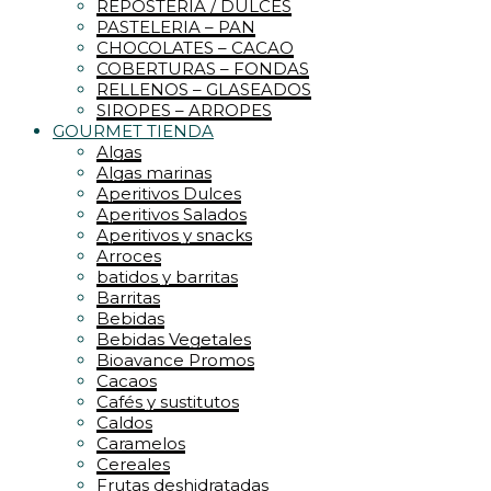
REPOSTERIA / DULCES
PASTELERIA – PAN
CHOCOLATES – CACAO
COBERTURAS – FONDAS
RELLENOS – GLASEADOS
SIROPES – ARROPES
GOURMET TIENDA
Algas
Algas marinas
Aperitivos Dulces
Aperitivos Salados
Aperitivos y snacks
Arroces
batidos y barritas
Barritas
Bebidas
Bebidas Vegetales
Bioavance Promos
Cacaos
Cafés y sustitutos
Caldos
Caramelos
Cereales
Frutas deshidratadas