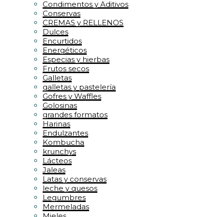
Condimentos y Aditivos
Conservas
CREMAS y RELLENOS
Dulces
Encurtidos
Energéticos
Especias y hierbas
Frutos secos
Galletas
galletas y pastelería
Gofres y Waffles
Golosinas
grandes formatos
Harinas
Endulzantes
Kombucha
krunchys
Lácteos
Jaleas
Latas y conservas
leche y quesos
Legumbres
Mermeladas
Mieles