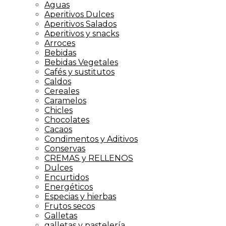
Aguas
Aperitivos Dulces
Aperitivos Salados
Aperitivos y snacks
Arroces
Bebidas
Bebidas Vegetales
Cafés y sustitutos
Caldos
Cereales
Caramelos
Chicles
Chocolates
Cacaos
Condimentos y Aditivos
Conservas
CREMAS y RELLENOS
Dulces
Encurtidos
Energéticos
Especias y hierbas
Frutos secos
Galletas
galletas y pastelería