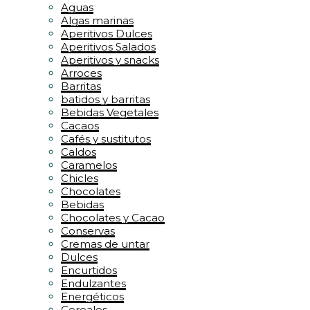
Aguas
Algas marinas
Aperitivos Dulces
Aperitivos Salados
Aperitivos y snacks
Arroces
Barritas
batidos y barritas
Bebidas Vegetales
Cacaos
Cafés y sustitutos
Caldos
Caramelos
Chicles
Chocolates
Bebidas
Chocolates y Cacao
Conservas
Cremas de untar
Dulces
Encurtidos
Endulzantes
Energéticos
Cereales