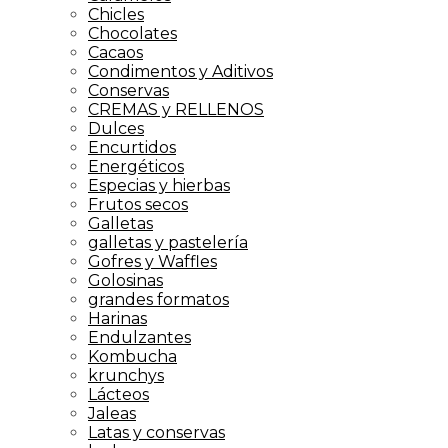
Chicles
Chocolates
Cacaos
Condimentos y Aditivos
Conservas
CREMAS y RELLENOS
Dulces
Encurtidos
Energéticos
Especias y hierbas
Frutos secos
Galletas
galletas y pastelería
Gofres y Waffles
Golosinas
grandes formatos
Harinas
Endulzantes
Kombucha
krunchys
Lácteos
Jaleas
Latas y conservas