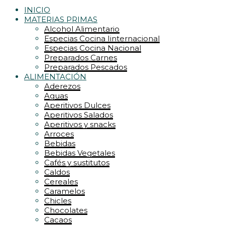
INICIO
MATERIAS PRIMAS
Alcohol Alimentario
Especias Cocina Iinternacional
Especias Cocina Nacional
Preparados Carnes
Preparados Pescados
ALIMENTACIÓN
Aderezos
Aguas
Aperitivos Dulces
Aperitivos Salados
Aperitivos y snacks
Arroces
Bebidas
Bebidas Vegetales
Cafés y sustitutos
Caldos
Cereales
Caramelos
Chicles
Chocolates
Cacaos