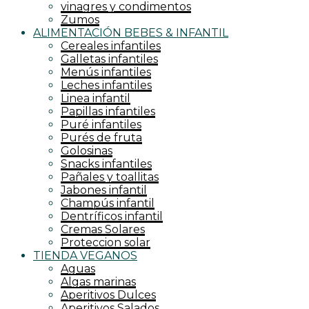
vinagres y condimentos
Zumos
ALIMENTACIÓN BEBES & INFANTIL
Cereales infantiles
Galletas infantiles
Menús infantiles
Leches infantiles
Linea infantil
Papillas infantiles
Puré infantiles
Purés de fruta
Golosinas
Snacks infantiles
Pañales y toallitas
Jabones infantil
Champús infantil
Dentríficos infantil
Cremas Solares
Proteccion solar
TIENDA VEGANOS
Aguas
Algas marinas
Aperitivos Dulces
Aperitivos Salados