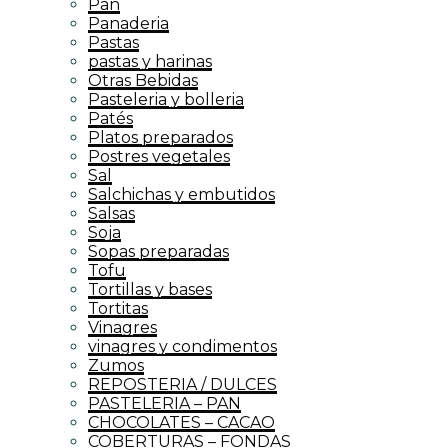
Pan
Panaderia
Pastas
pastas y harinas
Otras Bebidas
Pasteleria y bolleria
Patés
Platos preparados
Postres vegetales
Sal
Salchichas y embutidos
Salsas
Soja
Sopas preparadas
Tofu
Tortillas y bases
Tortitas
Vinagres
vinagres y condimentos
Zumos
REPOSTERIA / DULCES
PASTELERIA – PAN
CHOCOLATES – CACAO
COBERTURAS – FONDAS