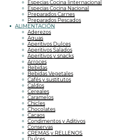
Especias Cocina Iinternacional
Especias Cocina Nacional
Preparados Carnes
Preparados Pescados
ALIMENTACIÓN
Aderezos
Aguas
Aperitivos Dulces
Aperitivos Salados
Aperitivos y snacks
Arroces
Bebidas
Bebidas Vegetales
Cafés y sustitutos
Caldos
Cereales
Caramelos
Chicles
Chocolates
Cacaos
Condimentos y Aditivos
Conservas
CREMAS y RELLENOS
Dulces