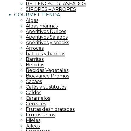
RELLENOS – GLASEADOS
SIROPES – ARROPES
GOURMET TIENDA
Algas
Algas marinas
Aperitivos Dulces
Aperitivos Salados
Aperitivos y snacks
Arroces
batidos y barritas
Barritas
Bebidas
Bebidas Vegetales
Bioavance Promos
Cacaos
Cafés y sustitutos
Caldos
Caramelos
Cereales
Frutas deshidratadas
Frutos secos
Mieles
Jaleas