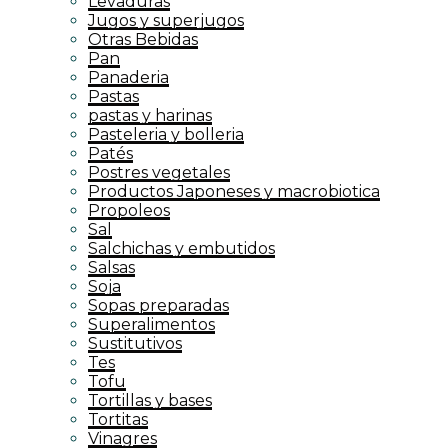
Levaduras
Jugos y superjugos
Otras Bebidas
Pan
Panaderia
Pastas
pastas y harinas
Pasteleria y bolleria
Patés
Postres vegetales
Productos Japoneses y macrobiotica
Propoleos
Sal
Salchichas y embutidos
Salsas
Soja
Sopas preparadas
Superalimentos
Sustitutivos
Tes
Tofu
Tortillas y bases
Tortitas
Vinagres