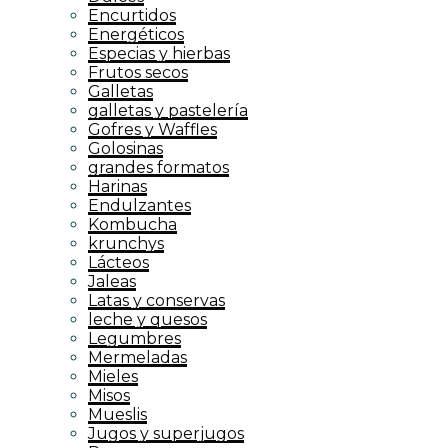
Encurtidos
Energéticos
Especias y hierbas
Frutos secos
Galletas
galletas y pastelería
Gofres y Waffles
Golosinas
grandes formatos
Harinas
Endulzantes
Kombucha
krunchys
Lácteos
Jaleas
Latas y conservas
leche y quesos
Legumbres
Mermeladas
Mieles
Misos
Mueslis
Jugos y superjugos