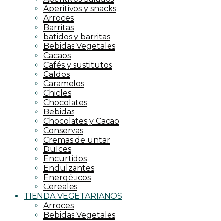
Aperitivos y snacks
Arroces
Barritas
batidos y barritas
Bebidas Vegetales
Cacaos
Cafés y sustitutos
Caldos
Caramelos
Chicles
Chocolates
Bebidas
Chocolates y Cacao
Conservas
Cremas de untar
Dulces
Encurtidos
Endulzantes
Energéticos
Cereales
TIENDA VEGETARIANOS
Arroces
Bebidas Vegetales