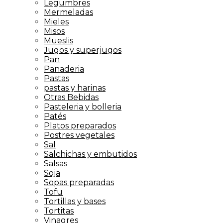
Legumbres
Mermeladas
Mieles
Misos
Mueslis
Jugos y superjugos
Pan
Panaderia
Pastas
pastas y harinas
Otras Bebidas
Pasteleria y bolleria
Patés
Platos preparados
Postres vegetales
Sal
Salchichas y embutidos
Salsas
Soja
Sopas preparadas
Tofu
Tortillas y bases
Tortitas
Vinagres