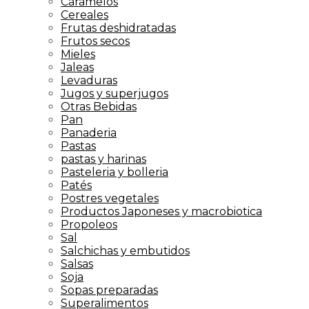
Caramelos
Cereales
Frutas deshidratadas
Frutos secos
Mieles
Jaleas
Levaduras
Jugos y superjugos
Otras Bebidas
Pan
Panaderia
Pastas
pastas y harinas
Pasteleria y bolleria
Patés
Postres vegetales
Productos Japoneses y macrobiotica
Propoleos
Sal
Salchichas y embutidos
Salsas
Soja
Sopas preparadas
Superalimentos