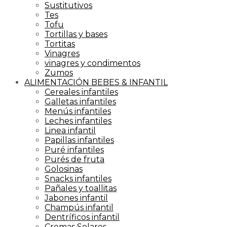
Sustitutivos
Tes
Tofu
Tortillas y bases
Tortitas
Vinagres
vinagres y condimentos
Zumos
ALIMENTACIÓN BEBES & INFANTIL
Cereales infantiles
Galletas infantiles
Menús infantiles
Leches infantiles
Linea infantil
Papillas infantiles
Puré infantiles
Purés de fruta
Golosinas
Snacks infantiles
Pañales y toallitas
Jabones infantil
Champús infantil
Dentríficos infantil
Cremas Solares