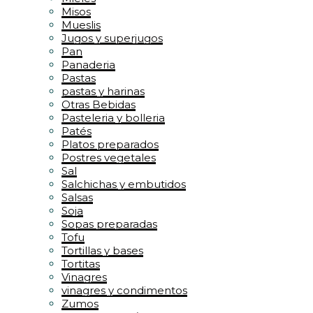
Misos
Mueslis
Jugos y superjugos
Pan
Panaderia
Pastas
pastas y harinas
Otras Bebidas
Pasteleria y bolleria
Patés
Platos preparados
Postres vegetales
Sal
Salchichas y embutidos
Salsas
Soja
Sopas preparadas
Tofu
Tortillas y bases
Tortitas
Vinagres
vinagres y condimentos
Zumos