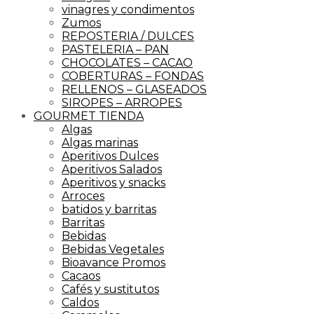
vinagres y condimentos
Zumos
REPOSTERIA / DULCES
PASTELERIA – PAN
CHOCOLATES – CACAO
COBERTURAS – FONDAS
RELLENOS – GLASEADOS
SIROPES – ARROPES
GOURMET TIENDA
Algas
Algas marinas
Aperitivos Dulces
Aperitivos Salados
Aperitivos y snacks
Arroces
batidos y barritas
Barritas
Bebidas
Bebidas Vegetales
Bioavance Promos
Cacaos
Cafés y sustitutos
Caldos