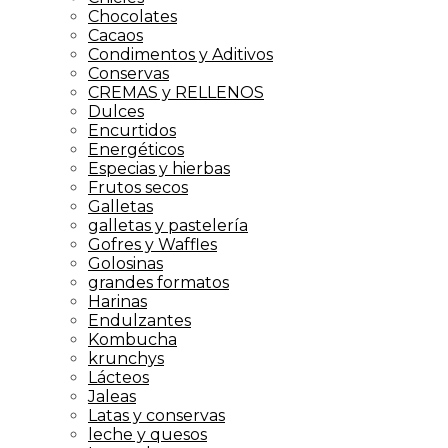
Chocolates
Cacaos
Condimentos y Aditivos
Conservas
CREMAS y RELLENOS
Dulces
Encurtidos
Energéticos
Especias y hierbas
Frutos secos
Galletas
galletas y pastelería
Gofres y Waffles
Golosinas
grandes formatos
Harinas
Endulzantes
Kombucha
krunchys
Lácteos
Jaleas
Latas y conservas
leche y quesos