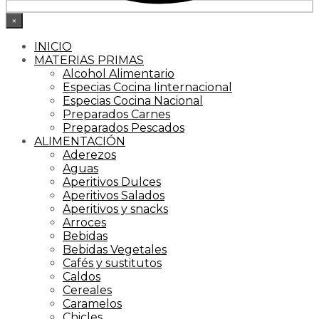
×
INICIO
MATERIAS PRIMAS
Alcohol Alimentario
Especias Cocina Iinternacional
Especias Cocina Nacional
Preparados Carnes
Preparados Pescados
ALIMENTACIÓN
Aderezos
Aguas
Aperitivos Dulces
Aperitivos Salados
Aperitivos y snacks
Arroces
Bebidas
Bebidas Vegetales
Cafés y sustitutos
Caldos
Cereales
Caramelos
Chicles