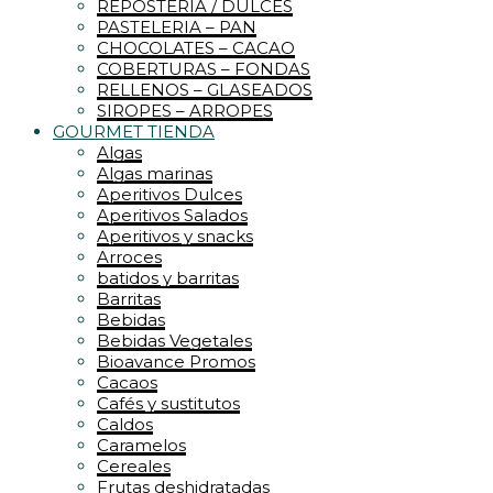
REPOSTERIA / DULCES
PASTELERIA – PAN
CHOCOLATES – CACAO
COBERTURAS – FONDAS
RELLENOS – GLASEADOS
SIROPES – ARROPES
GOURMET TIENDA
Algas
Algas marinas
Aperitivos Dulces
Aperitivos Salados
Aperitivos y snacks
Arroces
batidos y barritas
Barritas
Bebidas
Bebidas Vegetales
Bioavance Promos
Cacaos
Cafés y sustitutos
Caldos
Caramelos
Cereales
Frutas deshidratadas