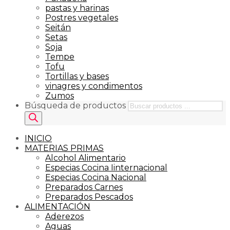
pastas y harinas
Postres vegetales
Seitán
Setas
Soja
Tempe
Tofu
Tortillas y bases
vinagres y condimentos
Zumos
Búsqueda de productos
INICIO
MATERIAS PRIMAS
Alcohol Alimentario
Especias Cocina Iinternacional
Especias Cocina Nacional
Preparados Carnes
Preparados Pescados
ALIMENTACIÓN
Aderezos
Aguas