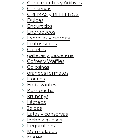
Condimentos y Aditivos
Conservas
CREMAS y RELLENOS
Dulces
Encurtidos
Energéticos
Especias y hierbas
Frutos secos
Galletas
galletas y pastelería
Gofres y Waffles
Golosinas
grandes formatos
Harinas
Endulzantes
Kombucha
krunchys
Lácteos
Jaleas
Latas y conservas
leche y quesos
Legumbres
Mermeladas
Mieles