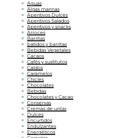
Aguas
Algas marinas
Aperitivos Dulces
Aperitivos Salados
Aperitivos y snacks
Arroces
Barritas
batidos y barritas
Bebidas Vegetales
Cacaos
Cafés y sustitutos
Caldos
Caramelos
Chicles
Chocolates
Bebidas
Chocolates y Cacao
Conservas
Cremas de untar
Dulces
Encurtidos
Endulzantes
Energéticos
Cereales