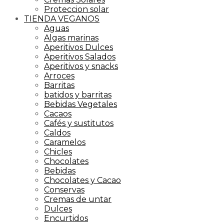
Proteccion solar
TIENDA VEGANOS
Aguas
Algas marinas
Aperitivos Dulces
Aperitivos Salados
Aperitivos y snacks
Arroces
Barritas
batidos y barritas
Bebidas Vegetales
Cacaos
Cafés y sustitutos
Caldos
Caramelos
Chicles
Chocolates
Bebidas
Chocolates y Cacao
Conservas
Cremas de untar
Dulces
Encurtidos