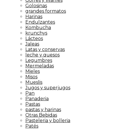
Gofres y Waffles
Golosinas
grandes formatos
Harinas
Endulzantes
Kombucha
krunchys
Lácteos
Jaleas
Latas y conservas
leche y quesos
Legumbres
Mermeladas
Mieles
Misos
Mueslis
Jugos y superjugos
Pan
Panaderia
Pastas
pastas y harinas
Otras Bebidas
Pasteleria y bolleria
Patés