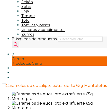
Seitán
Setas
Soja
Tempe
Tofu
Tortillas y bases
vinagres y condimentos
Zumos
Búsqueda de productos
0
Carrito
Productos Carro