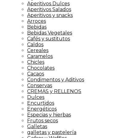
Aperitivos Dulces
Aperitivos Salados
Aperitivos y snacks
Arroces
Bebidas
Bebidas Vegetales
Cafés y sustitutos
Caldos
Cereales
Caramelos
Chicles
Chocolates
Cacaos
Condimentos y Aditivos
Conservas
CREMAS y RELLENOS
Dulces
Encurtidos
Energéticos
Especias y hierbas
Frutos secos
Galletas
galletas y pastelería