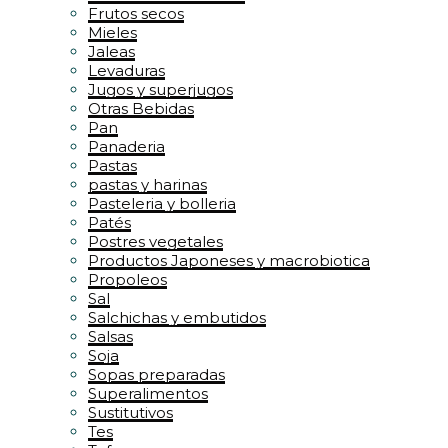
Frutos secos
Mieles
Jaleas
Levaduras
Jugos y superjugos
Otras Bebidas
Pan
Panaderia
Pastas
pastas y harinas
Pasteleria y bolleria
Patés
Postres vegetales
Productos Japoneses y macrobiotica
Propoleos
Sal
Salchichas y embutidos
Salsas
Soja
Sopas preparadas
Superalimentos
Sustitutivos
Tes