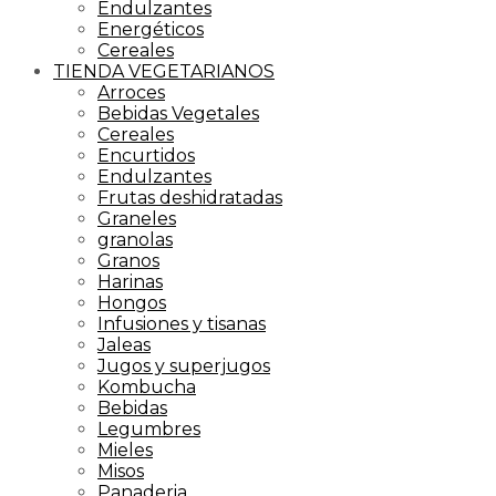
Endulzantes
Energéticos
Cereales
TIENDA VEGETARIANOS
Arroces
Bebidas Vegetales
Cereales
Encurtidos
Endulzantes
Frutas deshidratadas
Graneles
granolas
Granos
Harinas
Hongos
Infusiones y tisanas
Jaleas
Jugos y superjugos
Kombucha
Bebidas
Legumbres
Mieles
Misos
Panaderia