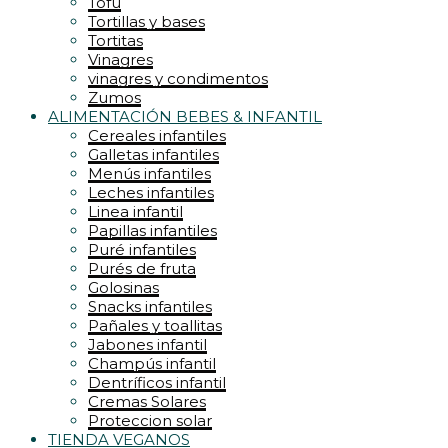
Tofu
Tortillas y bases
Tortitas
Vinagres
vinagres y condimentos
Zumos
ALIMENTACIÓN BEBES & INFANTIL
Cereales infantiles
Galletas infantiles
Menús infantiles
Leches infantiles
Linea infantil
Papillas infantiles
Puré infantiles
Purés de fruta
Golosinas
Snacks infantiles
Pañales y toallitas
Jabones infantil
Champús infantil
Dentríficos infantil
Cremas Solares
Proteccion solar
TIENDA VEGANOS