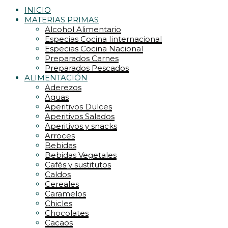
INICIO
MATERIAS PRIMAS
Alcohol Alimentario
Especias Cocina Iinternacional
Especias Cocina Nacional
Preparados Carnes
Preparados Pescados
ALIMENTACIÓN
Aderezos
Aguas
Aperitivos Dulces
Aperitivos Salados
Aperitivos y snacks
Arroces
Bebidas
Bebidas Vegetales
Cafés y sustitutos
Caldos
Cereales
Caramelos
Chicles
Chocolates
Cacaos