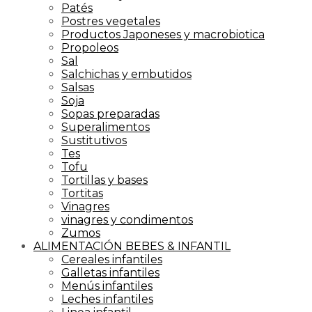
Patés
Postres vegetales
Productos Japoneses y macrobiotica
Propoleos
Sal
Salchichas y embutidos
Salsas
Soja
Sopas preparadas
Superalimentos
Sustitutivos
Tes
Tofu
Tortillas y bases
Tortitas
Vinagres
vinagres y condimentos
Zumos
ALIMENTACIÓN BEBES & INFANTIL
Cereales infantiles
Galletas infantiles
Menús infantiles
Leches infantiles