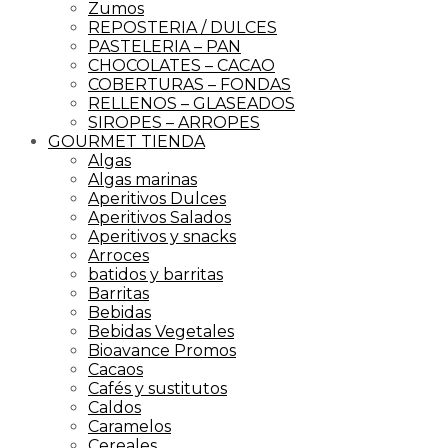
Zumos
REPOSTERIA / DULCES
PASTELERIA – PAN
CHOCOLATES – CACAO
COBERTURAS – FONDAS
RELLENOS – GLASEADOS
SIROPES – ARROPES
GOURMET TIENDA
Algas
Algas marinas
Aperitivos Dulces
Aperitivos Salados
Aperitivos y snacks
Arroces
batidos y barritas
Barritas
Bebidas
Bebidas Vegetales
Bioavance Promos
Cacaos
Cafés y sustitutos
Caldos
Caramelos
Cereales