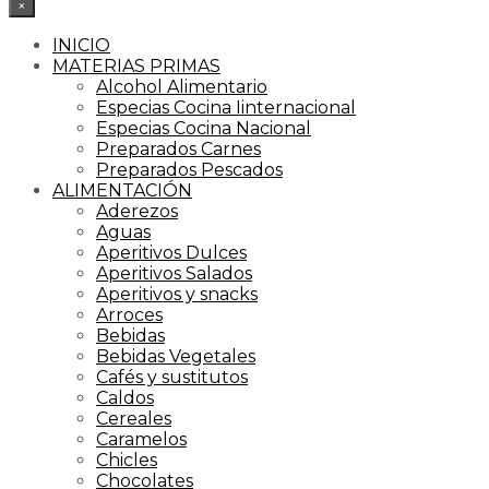
×
INICIO
MATERIAS PRIMAS
Alcohol Alimentario
Especias Cocina Iinternacional
Especias Cocina Nacional
Preparados Carnes
Preparados Pescados
ALIMENTACIÓN
Aderezos
Aguas
Aperitivos Dulces
Aperitivos Salados
Aperitivos y snacks
Arroces
Bebidas
Bebidas Vegetales
Cafés y sustitutos
Caldos
Cereales
Caramelos
Chicles
Chocolates