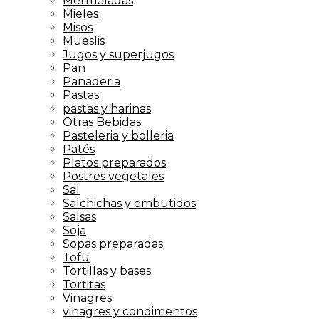
Mermeladas
Mieles
Misos
Mueslis
Jugos y superjugos
Pan
Panaderia
Pastas
pastas y harinas
Otras Bebidas
Pasteleria y bolleria
Patés
Platos preparados
Postres vegetales
Sal
Salchichas y embutidos
Salsas
Soja
Sopas preparadas
Tofu
Tortillas y bases
Tortitas
Vinagres
vinagres y condimentos