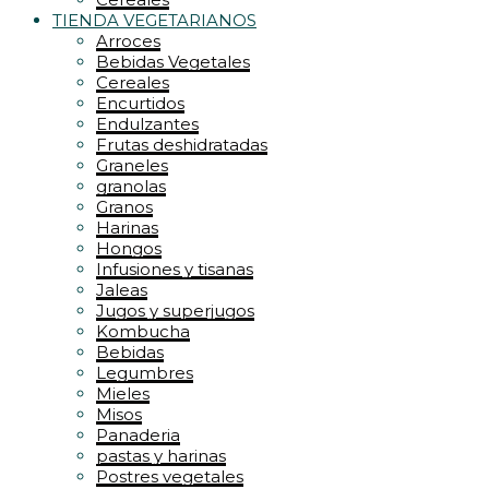
TIENDA VEGETARIANOS
Arroces
Bebidas Vegetales
Cereales
Encurtidos
Endulzantes
Frutas deshidratadas
Graneles
granolas
Granos
Harinas
Hongos
Infusiones y tisanas
Jaleas
Jugos y superjugos
Kombucha
Bebidas
Legumbres
Mieles
Misos
Panaderia
pastas y harinas
Postres vegetales