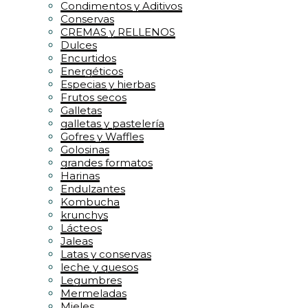
Condimentos y Aditivos
Conservas
CREMAS y RELLENOS
Dulces
Encurtidos
Energéticos
Especias y hierbas
Frutos secos
Galletas
galletas y pastelería
Gofres y Waffles
Golosinas
grandes formatos
Harinas
Endulzantes
Kombucha
krunchys
Lácteos
Jaleas
Latas y conservas
leche y quesos
Legumbres
Mermeladas
Mieles