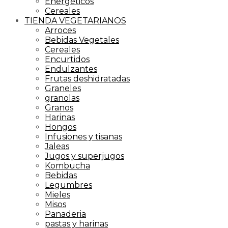
Energéticos
Cereales
TIENDA VEGETARIANOS
Arroces
Bebidas Vegetales
Cereales
Encurtidos
Endulzantes
Frutas deshidratadas
Graneles
granolas
Granos
Harinas
Hongos
Infusiones y tisanas
Jaleas
Jugos y superjugos
Kombucha
Bebidas
Legumbres
Mieles
Misos
Panaderia
pastas y harinas