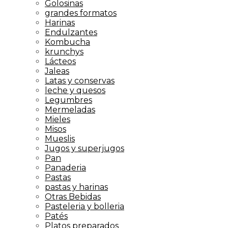
Golosinas
grandes formatos
Harinas
Endulzantes
Kombucha
krunchys
Lácteos
Jaleas
Latas y conservas
leche y quesos
Legumbres
Mermeladas
Mieles
Misos
Mueslis
Jugos y superjugos
Pan
Panaderia
Pastas
pastas y harinas
Otras Bebidas
Pasteleria y bolleria
Patés
Platos preparados