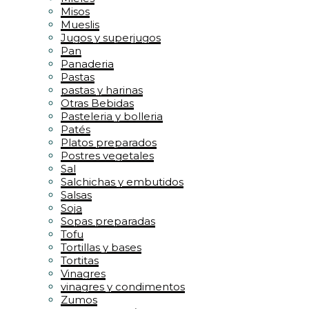
Misos
Mueslis
Jugos y superjugos
Pan
Panaderia
Pastas
pastas y harinas
Otras Bebidas
Pasteleria y bolleria
Patés
Platos preparados
Postres vegetales
Sal
Salchichas y embutidos
Salsas
Soja
Sopas preparadas
Tofu
Tortillas y bases
Tortitas
Vinagres
vinagres y condimentos
Zumos