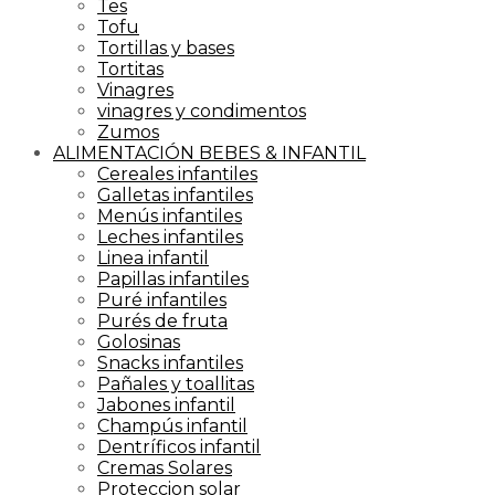
Tes
Tofu
Tortillas y bases
Tortitas
Vinagres
vinagres y condimentos
Zumos
ALIMENTACIÓN BEBES & INFANTIL
Cereales infantiles
Galletas infantiles
Menús infantiles
Leches infantiles
Linea infantil
Papillas infantiles
Puré infantiles
Purés de fruta
Golosinas
Snacks infantiles
Pañales y toallitas
Jabones infantil
Champús infantil
Dentríficos infantil
Cremas Solares
Proteccion solar