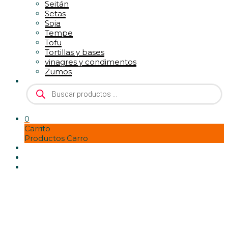
Seitán
Setas
Soja
Tempe
Tofu
Tortillas y bases
vinagres y condimentos
Zumos
Búsqueda
de
productos
0
Carrito
Productos Carro