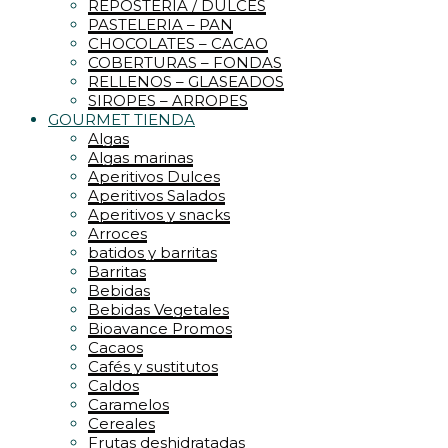
REPOSTERIA / DULCES
PASTELERIA – PAN
CHOCOLATES – CACAO
COBERTURAS – FONDAS
RELLENOS – GLASEADOS
SIROPES – ARROPES
GOURMET TIENDA
Algas
Algas marinas
Aperitivos Dulces
Aperitivos Salados
Aperitivos y snacks
Arroces
batidos y barritas
Barritas
Bebidas
Bebidas Vegetales
Bioavance Promos
Cacaos
Cafés y sustitutos
Caldos
Caramelos
Cereales
Frutas deshidratadas