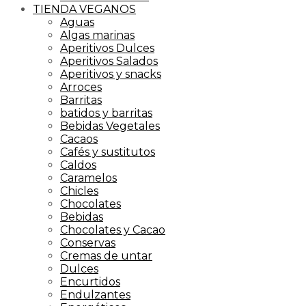
TIENDA VEGANOS
Aguas
Algas marinas
Aperitivos Dulces
Aperitivos Salados
Aperitivos y snacks
Arroces
Barritas
batidos y barritas
Bebidas Vegetales
Cacaos
Cafés y sustitutos
Caldos
Caramelos
Chicles
Chocolates
Bebidas
Chocolates y Cacao
Conservas
Cremas de untar
Dulces
Encurtidos
Endulzantes