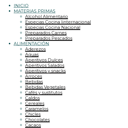
INICIO
MATERIAS PRIMAS
Alcohol Alimentario
Especias Cocina Iinternacional
Especias Cocina Nacional
Preparados Carnes
Preparados Pescados
ALIMENTACIÓN
Aderezos
Aguas
Aperitivos Dulces
Aperitivos Salados
Aperitivos y snacks
Arroces
Bebidas
Bebidas Vegetales
Cafés y sustitutos
Caldos
Cereales
Caramelos
Chicles
Chocolates
Cacaos