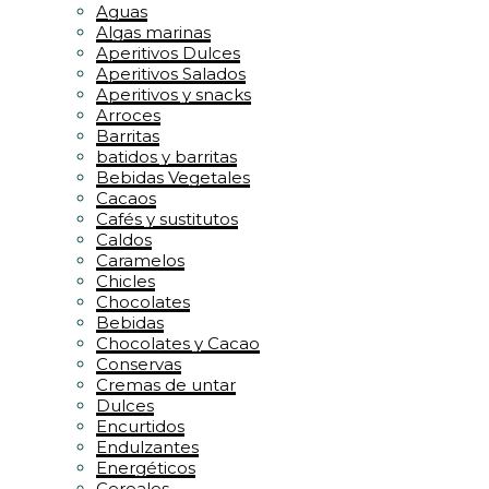
Aguas
Algas marinas
Aperitivos Dulces
Aperitivos Salados
Aperitivos y snacks
Arroces
Barritas
batidos y barritas
Bebidas Vegetales
Cacaos
Cafés y sustitutos
Caldos
Caramelos
Chicles
Chocolates
Bebidas
Chocolates y Cacao
Conservas
Cremas de untar
Dulces
Encurtidos
Endulzantes
Energéticos
Cereales