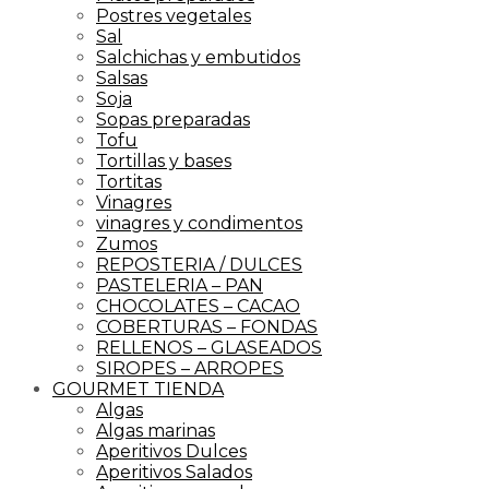
Postres vegetales
Sal
Salchichas y embutidos
Salsas
Soja
Sopas preparadas
Tofu
Tortillas y bases
Tortitas
Vinagres
vinagres y condimentos
Zumos
REPOSTERIA / DULCES
PASTELERIA – PAN
CHOCOLATES – CACAO
COBERTURAS – FONDAS
RELLENOS – GLASEADOS
SIROPES – ARROPES
GOURMET TIENDA
Algas
Algas marinas
Aperitivos Dulces
Aperitivos Salados