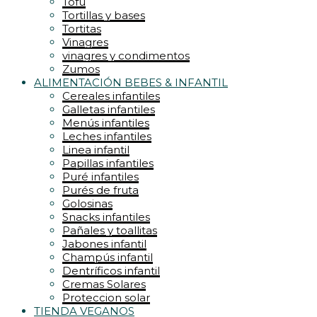
Tofu
Tortillas y bases
Tortitas
Vinagres
vinagres y condimentos
Zumos
ALIMENTACIÓN BEBES & INFANTIL
Cereales infantiles
Galletas infantiles
Menús infantiles
Leches infantiles
Linea infantil
Papillas infantiles
Puré infantiles
Purés de fruta
Golosinas
Snacks infantiles
Pañales y toallitas
Jabones infantil
Champús infantil
Dentríficos infantil
Cremas Solares
Proteccion solar
TIENDA VEGANOS