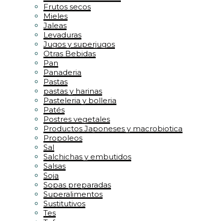
Frutos secos
Mieles
Jaleas
Levaduras
Jugos y superjugos
Otras Bebidas
Pan
Panaderia
Pastas
pastas y harinas
Pasteleria y bolleria
Patés
Postres vegetales
Productos Japoneses y macrobiotica
Propoleos
Sal
Salchichas y embutidos
Salsas
Soja
Sopas preparadas
Superalimentos
Sustitutivos
Tes