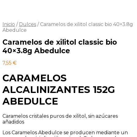
Inicio
/
Dulces
/
Caramelos de xilitol classic bio 40×3.8g
Abedulce
Caramelos de xilitol classic bio
40×3.8g Abedulce
7,55
€
CARAMELOS
ALCALINIZANTES 152G
ABEDULCE
Caramelos cristales puros de xilitol, sin azúcares
añadidos
Los Caramelos Abedulce se producen mediante un