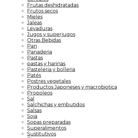
Frutas deshidratadas
Frutos secos
Mieles
Jaleas
Levaduras
Jugos y superjugos
Otras Bebidas
Pan
Panaderia
Pastas
pastas y harinas
Pasteleria y bolleria
Patés
Postres vegetales
Productos Japoneses y macrobiotica
Propoleos
Sal
Salchichas y embutidos
Salsas
Soja
Sopas preparadas
Superalimentos
Sustitutivos