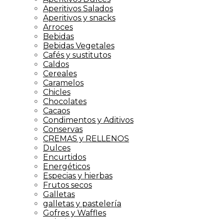
Aperitivos Salados
Aperitivos y snacks
Arroces
Bebidas
Bebidas Vegetales
Cafés y sustitutos
Caldos
Cereales
Caramelos
Chicles
Chocolates
Cacaos
Condimentos y Aditivos
Conservas
CREMAS y RELLENOS
Dulces
Encurtidos
Energéticos
Especias y hierbas
Frutos secos
Galletas
galletas y pastelería
Gofres y Waffles