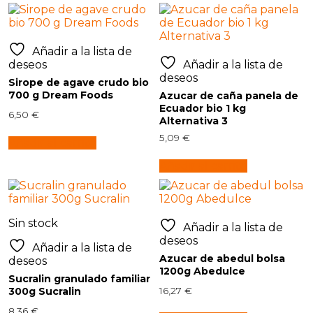
Añadir a la lista de
deseos
Añadir a la lista de
deseos
Sirope de agave crudo bio
700 g Dream Foods
Azucar de caña panela de
Ecuador bio 1 kg
6,50
€
Alternativa 3
5,09
€
Añadir al carrito
Añadir al carrito
Sin stock
Añadir a la lista de
deseos
Añadir a la lista de
Azucar de abedul bolsa
deseos
1200g Abedulce
Sucralin granulado familiar
300g Sucralin
16,27
€
8,36
€