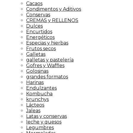
Cacaos
Condimentos y Aditivos
Conservas
CREMAS y RELLENOS
Dulces
Encurtidos
Energéticos
Especias y hierbas
Frutos secos
Galletas
galletas y pastelería
Gofres y Waffles
Golosinas
grandes formatos
Harinas
Endulzantes
Kombucha
krunchys
Lácteos
Jaleas
Latas y conservas
leche y quesos
Legumbres