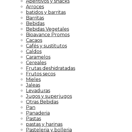
Aperitivos y snacks
Arroces
batidos y barritas
Barritas
Bebidas
Bebidas Vegetales
Bioavance Promos
Cacaos
Cafés y sustitutos
Caldos
Caramelos
Cereales
Frutas deshidratadas
Frutos secos
Mieles
Jaleas
Levaduras
Jugos y superjugos
Otras Bebidas
Pan
Panaderia
Pastas
pastas y harinas
Pasteleria y bolleria