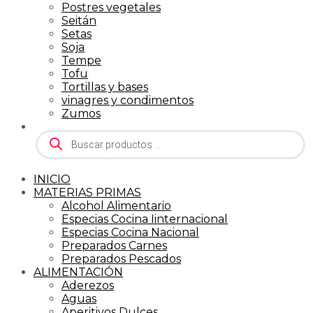
Postres vegetales
Seitán
Setas
Soja
Tempe
Tofu
Tortillas y bases
vinagres y condimentos
Zumos
Búsqueda
de
productos
INICIO
MATERIAS PRIMAS
Alcohol Alimentario
Especias Cocina Iinternacional
Especias Cocina Nacional
Preparados Carnes
Preparados Pescados
ALIMENTACIÓN
Aderezos
Aguas
Aperitivos Dulces