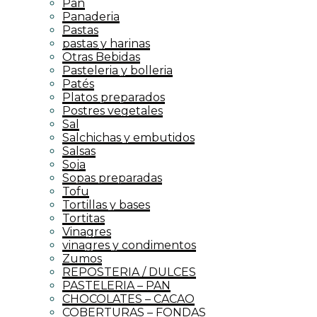
Pan
Panaderia
Pastas
pastas y harinas
Otras Bebidas
Pasteleria y bolleria
Patés
Platos preparados
Postres vegetales
Sal
Salchichas y embutidos
Salsas
Soja
Sopas preparadas
Tofu
Tortillas y bases
Tortitas
Vinagres
vinagres y condimentos
Zumos
REPOSTERIA / DULCES
PASTELERIA – PAN
CHOCOLATES – CACAO
COBERTURAS – FONDAS