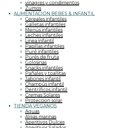
vinagres y condimentos
Zumos
ALIMENTACIÓN BEBES & INFANTIL
Cereales infantiles
Galletas infantiles
Menús infantiles
Leches infantiles
Linea infantil
Papillas infantiles
Puré infantiles
Purés de fruta
Golosinas
Snacks infantiles
Pañales y toallitas
Jabones infantil
Champús infantil
Dentríficos infantil
Cremas Solares
Proteccion solar
TIENDA VEGANOS
Aguas
Algas marinas
Aperitivos Dulces
Aperitivos Salados