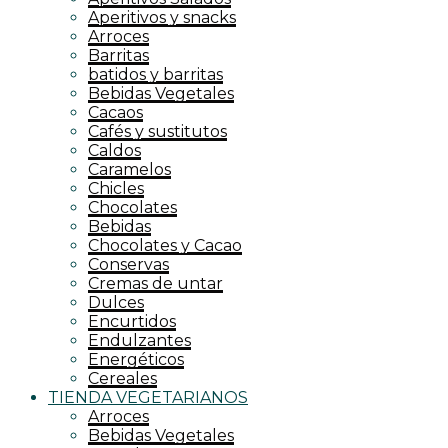
Aperitivos y snacks
Arroces
Barritas
batidos y barritas
Bebidas Vegetales
Cacaos
Cafés y sustitutos
Caldos
Caramelos
Chicles
Chocolates
Bebidas
Chocolates y Cacao
Conservas
Cremas de untar
Dulces
Encurtidos
Endulzantes
Energéticos
Cereales
TIENDA VEGETARIANOS
Arroces
Bebidas Vegetales