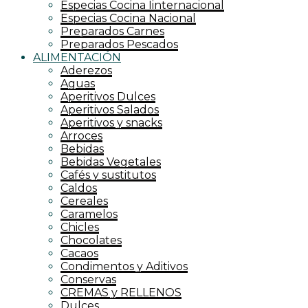
Especias Cocina Iinternacional
Especias Cocina Nacional
Preparados Carnes
Preparados Pescados
ALIMENTACIÓN
Aderezos
Aguas
Aperitivos Dulces
Aperitivos Salados
Aperitivos y snacks
Arroces
Bebidas
Bebidas Vegetales
Cafés y sustitutos
Caldos
Cereales
Caramelos
Chicles
Chocolates
Cacaos
Condimentos y Aditivos
Conservas
CREMAS y RELLENOS
Dulces