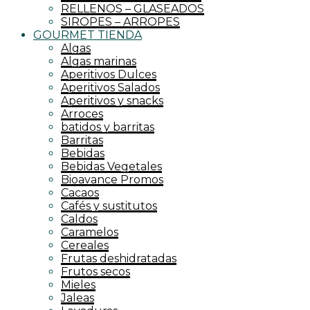
RELLENOS – GLASEADOS
SIROPES – ARROPES
GOURMET TIENDA
Algas
Algas marinas
Aperitivos Dulces
Aperitivos Salados
Aperitivos y snacks
Arroces
batidos y barritas
Barritas
Bebidas
Bebidas Vegetales
Bioavance Promos
Cacaos
Cafés y sustitutos
Caldos
Caramelos
Cereales
Frutas deshidratadas
Frutos secos
Mieles
Jaleas