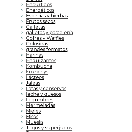
Encurtidos
Energéticos
Especias y hierbas
Frutos secos
Galletas
galletas y pastelería
Gofres y Waffles
Golosinas
grandes formatos
Harinas
Endulzantes
Kombucha
krunchys
Lácteos
Jaleas
Latas y conservas
leche y quesos
Legumbres
Mermeladas
Mieles
Misos
Mueslis
Jugos y superjugos