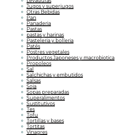
Levaduras
Jugos y superjugos
Otras Bebidas
Pan
Panaderia
Pastas
pastas y harinas
Pasteleria y bolleria
Patés
Postres vegetales
Productos Japoneses y macrobiotica
Propoleos
Sal
Salchichas y embutidos
Salsas
Soja
Sopas preparadas
Superalimentos
Sustitutivos
Tes
Tofu
Tortillas y bases
Tortitas
Vinagres