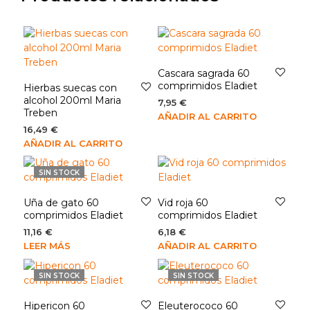
Cascara sagrada 60
comprimidos Eladiet
Hierbas suecas con
alcohol 200ml Maria
7,95
€
Treben
AÑADIR AL CARRITO
16,49
€
AÑADIR AL CARRITO
SIN STOCK
Uña de gato 60
Vid roja 60
comprimidos Eladiet
comprimidos Eladiet
11,16
€
6,18
€
LEER MÁS
AÑADIR AL CARRITO
SIN STOCK
SIN STOCK
Hipericon 60
Eleuterococo 60