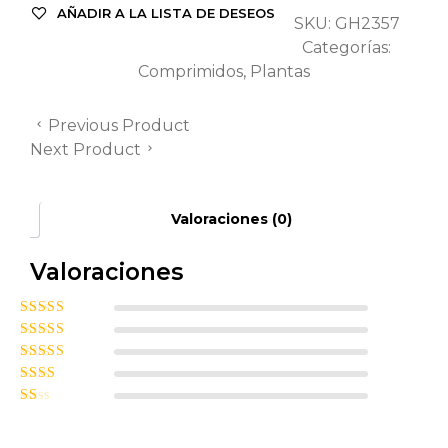
AÑADIR A LA LISTA DE DESEOS
SKU:
GH2357
Categorías:
Comprimidos
,
Plantas
Previous Product
Next Product
Valoraciones (0)
Valoraciones
Valorado con
5
de 5
Valorado
con
4
de 5
Valorado
con
3
de
Valor
5
ado
Va
con
2
lor
de 5
ad