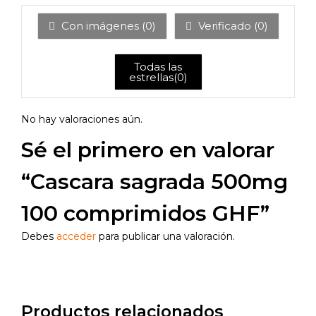
o
co
Con imágenes (
0
)
Verificado (
0
)
n
1
de
5
Todas las
estrellas(
0
)
No hay valoraciones aún.
Sé el primero en valorar
“Cascara sagrada 500mg
100 comprimidos GHF”
Debes
acceder
para publicar una valoración.
Productos relacionados