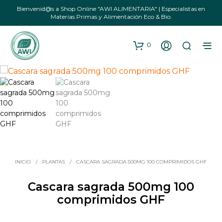
Bienvenid@s a Shop Online "AWI ALIMENTARIA" | Especialistas en
Materias Primas y Alimentación Eco & Bio.
0
INICIO
/
PLANTAS
/
CASCARA SAGRADA 500MG 100 COMPRIMIDOS GHF
Cascara sagrada 500mg 100
comprimidos GHF