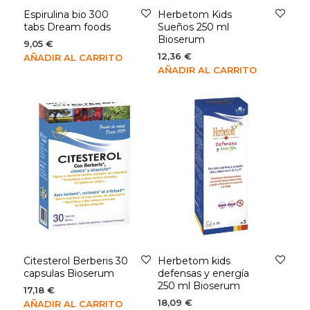
Espirulina bio 300
Herbetom Kids
tabs Dream foods
Sueños 250 ml
Bioserum
9,05
€
12,36
€
AÑADIR AL CARRITO
AÑADIR AL CARRITO
Citesterol Berberis 30
Herbetom kids
capsulas Bioserum
defensas y energía
250 ml Bioserum
17,18
€
18,09
€
AÑADIR AL CARRITO