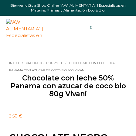
Bienvenid@s a Shop Online "AWI ALIMENTARIA" | Especialistas en
Materias Primas y Alimentación Eco & Bio.
0
INICIO
/
PRODUCTOS GOURMET
/
CHOCOLATE CON LECHE 50%
PANAMA CON AZUCAR DE COCO BIO 80G VIVANI
Chocolate con leche 50%
Panama con azucar de coco bio
80g Vivani
3,50
€