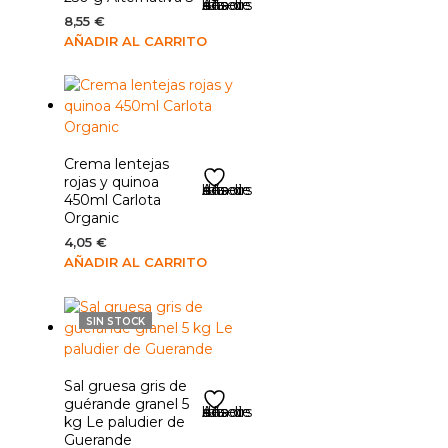
Añadir a la lista de deseos
8,55
€
AÑADIR AL CARRITO
Crema lentejas
rojas y quinoa
Añadir a la lista de deseos
450ml Carlota
Organic
4,05
€
AÑADIR AL CARRITO
SIN STOCK
Sal gruesa gris de
guérande granel 5
Añadir a la lista de deseos
kg Le paludier de
Guerande