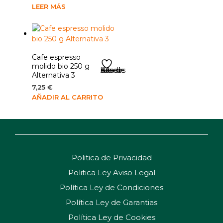
LEER MÁS
Cafe espresso
molido bio 250 g
Añadir a la lista de deseos
Alternativa 3
7,25
€
AÑADIR AL CARRITO
Politica de Privacidad
Politica Ley Aviso Legal
Política Ley de Condiciones
Política Ley de Garantias
Política Ley de Cookies