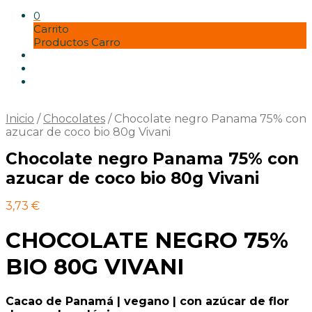
Misos
Panaderia
0
pastas y harinas
Carrito
Postres vegetales
Productos Carro
Seitán
Setas
Soja
Tempe
Tofu
Inicio
/
Chocolates
/
Chocolate negro Panama 75% con
Tortillas y bases
azucar de coco bio 80g Vivani
vinagres y condimentos
Zumos
Chocolate negro Panama 75% con
azucar de coco bio 80g Vivani
3,73
€
CHOCOLATE NEGRO 75%
BIO 80G VIVANI
Cacao de Panamá | vegano | con azúcar de flor