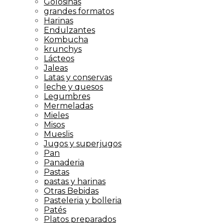
Golosinas
grandes formatos
Harinas
Endulzantes
Kombucha
krunchys
Lácteos
Jaleas
Latas y conservas
leche y quesos
Legumbres
Mermeladas
Mieles
Misos
Mueslis
Jugos y superjugos
Pan
Panaderia
Pastas
pastas y harinas
Otras Bebidas
Pasteleria y bolleria
Patés
Platos preparados