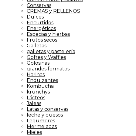
Conservas
CREMAS y RELLENOS
Dulces
Encurtidos
Energéticos
Especias y hierbas
Frutos secos
Galletas
galletas y pastelería
Gofres y Waffles
Golosinas
grandes formatos
Harinas
Endulzantes
Kombucha
krunchys
Lácteos
Jaleas
Latas y conservas
leche y quesos
Legumbres
Mermeladas
Mieles