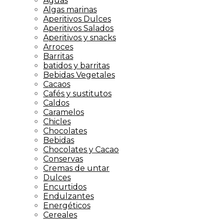
Aguas
Algas marinas
Aperitivos Dulces
Aperitivos Salados
Aperitivos y snacks
Arroces
Barritas
batidos y barritas
Bebidas Vegetales
Cacaos
Cafés y sustitutos
Caldos
Caramelos
Chicles
Chocolates
Bebidas
Chocolates y Cacao
Conservas
Cremas de untar
Dulces
Encurtidos
Endulzantes
Energéticos
Cereales