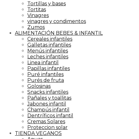
Tortillas y bases
Tortitas
Vinagres
vinagres y condimentos
Zumos
ALIMENTACIÓN BEBES & INFANTIL
Cereales infantiles
Galletas infantiles
Menús infantiles
Leches infantiles
Linea infantil
Papillas infantiles
Puré infantiles
Purés de fruta
Golosinas
Snacks infantiles
Pañales y toallitas
Jabones infantil
Champús infantil
Dentríficos infantil
Cremas Solares
Proteccion solar
TIENDA VEGANOS