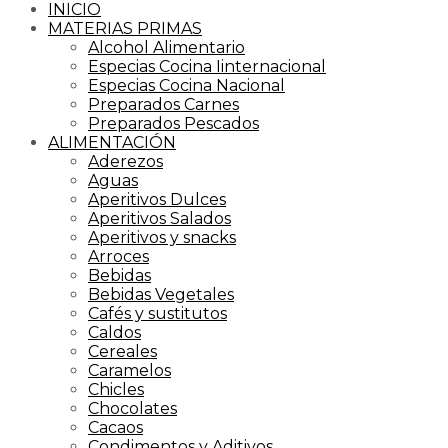
INICIO
MATERIAS PRIMAS
Alcohol Alimentario
Especias Cocina Iinternacional
Especias Cocina Nacional
Preparados Carnes
Preparados Pescados
ALIMENTACIÓN
Aderezos
Aguas
Aperitivos Dulces
Aperitivos Salados
Aperitivos y snacks
Arroces
Bebidas
Bebidas Vegetales
Cafés y sustitutos
Caldos
Cereales
Caramelos
Chicles
Chocolates
Cacaos
Condimentos y Aditivos