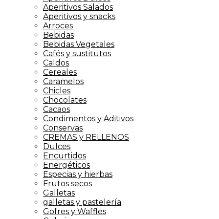
Aperitivos Salados
Aperitivos y snacks
Arroces
Bebidas
Bebidas Vegetales
Cafés y sustitutos
Caldos
Cereales
Caramelos
Chicles
Chocolates
Cacaos
Condimentos y Aditivos
Conservas
CREMAS y RELLENOS
Dulces
Encurtidos
Energéticos
Especias y hierbas
Frutos secos
Galletas
galletas y pastelería
Gofres y Waffles