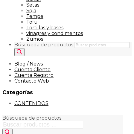
Setas
Soja
Tempe
Tofu
Tortillas y bases
vinagres y condimentos
Zumos
Búsqueda de productos
Blog / News
Cuenta Cliente
Cuenta Registro
Contacto Web
Categorías
CONTENIDOS
Búsqueda de productos