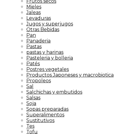
Frutos secos
Mieles
Jaleas
Levaduras
Jugos y superjugos
Otras Bebidas
Pan
Panaderia
Pastas
pastas y harinas
Pasteleria y bolleria
Patés
Postres vegetales
Productos Japoneses y macrobiotica
Propoleos
Sal
Salchichas y embutidos
Salsas
Soja
Sopas preparadas
Superalimentos
Sustitutivos
Tes
Tofu