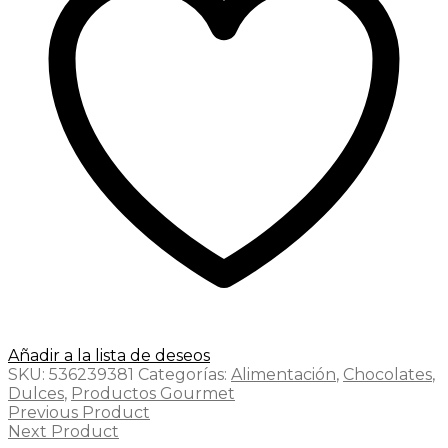
Añadir a la lista de deseos
SKU:
536239381
Categorías:
Alimentación
,
Chocolates
,
Dulces
,
Productos Gourmet
Previous Product
Next Product