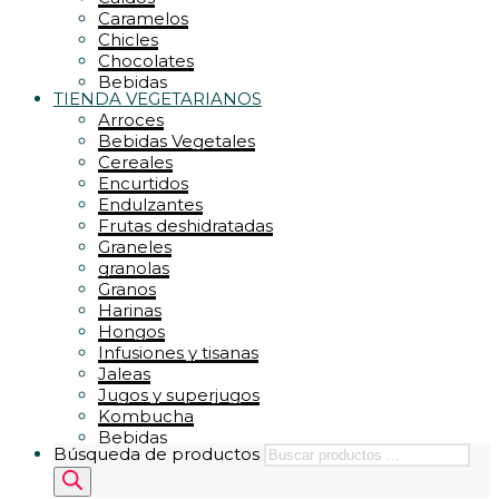
Zumos
REPOSTERIA / DULCES
Caramelos
PASTELERIA – PAN
Chicles
CHOCOLATES – CACAO
Chocolates
COBERTURAS – FONDAS
Bebidas
RELLENOS – GLASEADOS
TIENDA VEGETARIANOS
Chocolates y Cacao
SIROPES – ARROPES
Arroces
Conservas
Bebidas Vegetales
Cremas de untar
Cereales
Dulces
Encurtidos
Encurtidos
Endulzantes
Endulzantes
Frutas deshidratadas
Energéticos
Graneles
Cereales
granolas
Granos
Harinas
Hongos
Infusiones y tisanas
Jaleas
Jugos y superjugos
Kombucha
Bebidas
Búsqueda de productos
Legumbres
Mieles