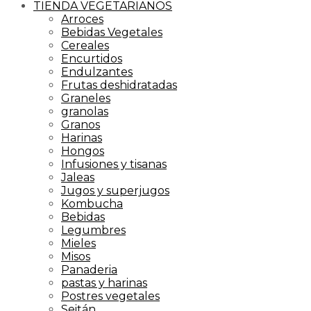
TIENDA VEGETARIANOS
Arroces
Bebidas Vegetales
Cereales
Encurtidos
Endulzantes
Frutas deshidratadas
Graneles
granolas
Granos
Harinas
Hongos
Infusiones y tisanas
Jaleas
Jugos y superjugos
Kombucha
Bebidas
Legumbres
Mieles
Misos
Panaderia
pastas y harinas
Postres vegetales
Seitán