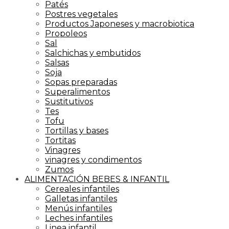
Patés
Postres vegetales
Productos Japoneses y macrobiotica
Propoleos
Sal
Salchichas y embutidos
Salsas
Soja
Sopas preparadas
Superalimentos
Sustitutivos
Tes
Tofu
Tortillas y bases
Tortitas
Vinagres
vinagres y condimentos
Zumos
ALIMENTACIÓN BEBES & INFANTIL
Cereales infantiles
Galletas infantiles
Menús infantiles
Leches infantiles
Linea infantil