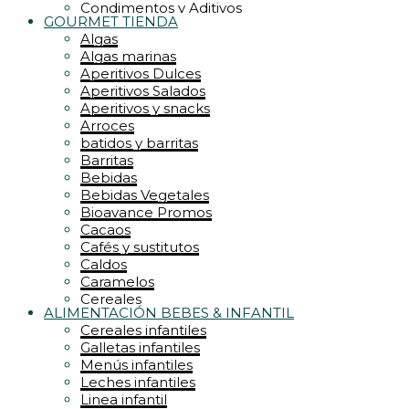
Condimentos y Aditivos
GOURMET TIENDA
Conservas
Algas
CREMAS y RELLENOS
Algas marinas
Dulces
Aperitivos Dulces
Encurtidos
Aperitivos Salados
Energéticos
Aperitivos y snacks
Especias y hierbas
Arroces
Frutos secos
batidos y barritas
Galletas
Barritas
galletas y pastelería
Bebidas
Gofres y Waffles
Bebidas Vegetales
Golosinas
Bioavance Promos
grandes formatos
Cacaos
Harinas
Cafés y sustitutos
Endulzantes
Caldos
Kombucha
Caramelos
krunchys
Cereales
Lácteos
ALIMENTACIÓN BEBES & INFANTIL
Frutas deshidratadas
Jaleas
Cereales infantiles
Frutos secos
Latas y conservas
Galletas infantiles
Mieles
leche y quesos
Menús infantiles
Jaleas
Legumbres
Leches infantiles
Levaduras
Mermeladas
Linea infantil
Jugos y superjugos
Mieles