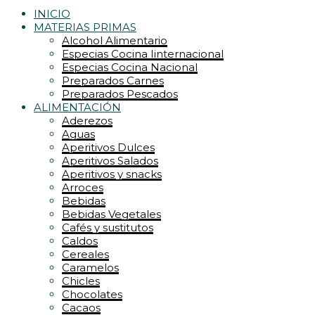
INICIO
MATERIAS PRIMAS
Alcohol Alimentario
Especias Cocina Iinternacional
Especias Cocina Nacional
Preparados Carnes
Preparados Pescados
ALIMENTACIÓN
Aderezos
Aguas
Aperitivos Dulces
Aperitivos Salados
Aperitivos y snacks
Arroces
Bebidas
Bebidas Vegetales
Cafés y sustitutos
Caldos
Cereales
Caramelos
Chicles
Chocolates
Cacaos