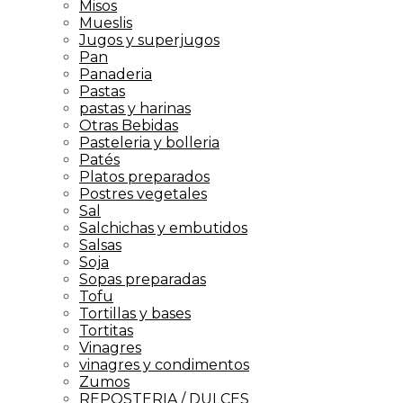
Misos
Mueslis
Jugos y superjugos
Pan
Panaderia
Pastas
pastas y harinas
Otras Bebidas
Pasteleria y bolleria
Patés
Platos preparados
Postres vegetales
Sal
Salchichas y embutidos
Salsas
Soja
Sopas preparadas
Tofu
Tortillas y bases
Tortitas
Vinagres
vinagres y condimentos
Zumos
REPOSTERIA / DULCES