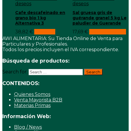
deseos
deseos
Cafe descafeinado en
Sal gruesa gris de
grano bio 1 kg
guérande granel 5 kg Le
Alternativa 3
paludier de Guerande
38,82
€
Leer más
17,69
€
Añadir al carrito
AWI ALIMENTARIA: Su Tienda Online de Venta para
Particulares y Profesionales.
Todos los precios incluyen el IVA correspondiente.
Búsqueda de productos:
Search for:
CONTENIDOS:
Quienes Somos
Venta Mayorista B2B
Materias Primas
Información Web:
Blog / News