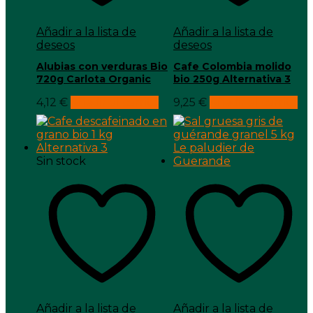
Añadir a la lista de
Añadir a la lista de
deseos
deseos
Alubias con verduras Bio
Cafe Colombia molido
720g Carlota Organic
bio 250g Alternativa 3
4,12
€
Añadir al carrito
9,25
€
Añadir al carrito
Sin stock
Añadir a la lista de
Añadir a la lista de