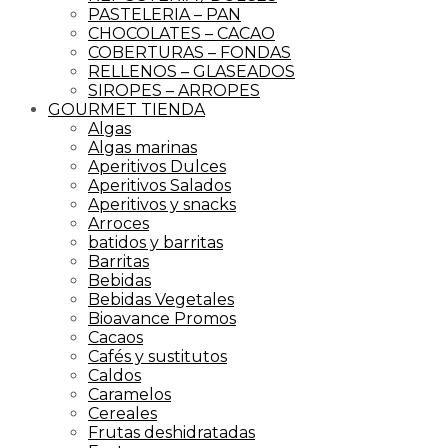
PASTELERIA – PAN
CHOCOLATES – CACAO
COBERTURAS – FONDAS
RELLENOS – GLASEADOS
SIROPES – ARROPES
GOURMET TIENDA
Algas
Algas marinas
Aperitivos Dulces
Aperitivos Salados
Aperitivos y snacks
Arroces
batidos y barritas
Barritas
Bebidas
Bebidas Vegetales
Bioavance Promos
Cacaos
Cafés y sustitutos
Caldos
Caramelos
Cereales
Frutas deshidratadas