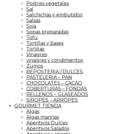
Postres vegetales
Sal
Salchichas y embutidos
Salsas
Soja
Sopas preparadas
Tofu
Tortillas y bases
Tortitas
Vinagres
vinagres y condimentos
Zumos
REPOSTERIA / DULCES
PASTELERIA – PAN
CHOCOLATES – CACAO
COBERTURAS – FONDAS
RELLENOS – GLASEADOS
SIROPES – ARROPES
GOURMET TIENDA
Algas
Algas marinas
Aperitivos Dulces
Aperitivos Salados