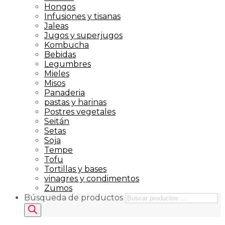
Hongos
Infusiones y tisanas
Jaleas
Jugos y superjugos
Kombucha
Bebidas
Legumbres
Mieles
Misos
Panaderia
pastas y harinas
Postres vegetales
Seitán
Setas
Soja
Tempe
Tofu
Tortillas y bases
vinagres y condimentos
Zumos
Búsqueda de productos