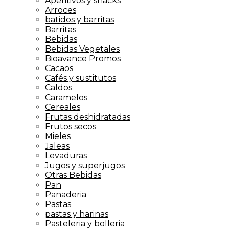
Aperitivos y snacks
Arroces
batidos y barritas
Barritas
Bebidas
Bebidas Vegetales
Bioavance Promos
Cacaos
Cafés y sustitutos
Caldos
Caramelos
Cereales
Frutas deshidratadas
Frutos secos
Mieles
Jaleas
Levaduras
Jugos y superjugos
Otras Bebidas
Pan
Panaderia
Pastas
pastas y harinas
Pasteleria y bolleria