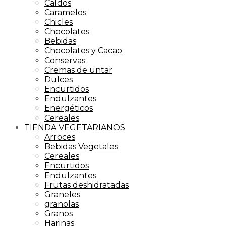
Caldos
Caramelos
Chicles
Chocolates
Bebidas
Chocolates y Cacao
Conservas
Cremas de untar
Dulces
Encurtidos
Endulzantes
Energéticos
Cereales
TIENDA VEGETARIANOS
Arroces
Bebidas Vegetales
Cereales
Encurtidos
Endulzantes
Frutas deshidratadas
Graneles
granolas
Granos
Harinas