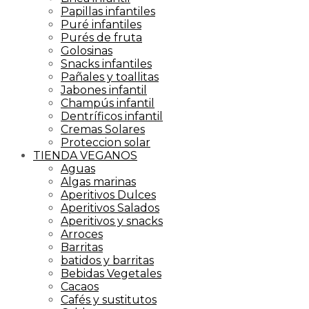
Papillas infantiles
Puré infantiles
Purés de fruta
Golosinas
Snacks infantiles
Pañales y toallitas
Jabones infantil
Champús infantil
Dentríficos infantil
Cremas Solares
Proteccion solar
TIENDA VEGANOS
Aguas
Algas marinas
Aperitivos Dulces
Aperitivos Salados
Aperitivos y snacks
Arroces
Barritas
batidos y barritas
Bebidas Vegetales
Cacaos
Cafés y sustitutos