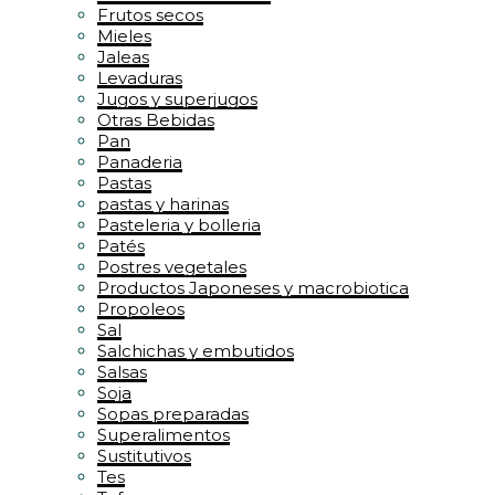
Frutos secos
Mieles
Jaleas
Levaduras
Jugos y superjugos
Otras Bebidas
Pan
Panaderia
Pastas
pastas y harinas
Pasteleria y bolleria
Patés
Postres vegetales
Productos Japoneses y macrobiotica
Propoleos
Sal
Salchichas y embutidos
Salsas
Soja
Sopas preparadas
Superalimentos
Sustitutivos
Tes