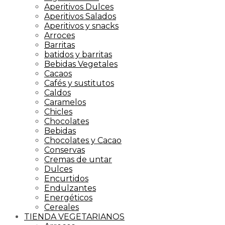
Aperitivos Dulces
Aperitivos Salados
Aperitivos y snacks
Arroces
Barritas
batidos y barritas
Bebidas Vegetales
Cacaos
Cafés y sustitutos
Caldos
Caramelos
Chicles
Chocolates
Bebidas
Chocolates y Cacao
Conservas
Cremas de untar
Dulces
Encurtidos
Endulzantes
Energéticos
Cereales
TIENDA VEGETARIANOS