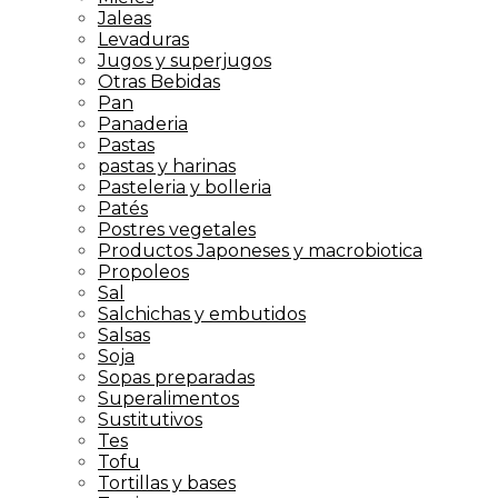
Jaleas
Levaduras
Jugos y superjugos
Otras Bebidas
Pan
Panaderia
Pastas
pastas y harinas
Pasteleria y bolleria
Patés
Postres vegetales
Productos Japoneses y macrobiotica
Propoleos
Sal
Salchichas y embutidos
Salsas
Soja
Sopas preparadas
Superalimentos
Sustitutivos
Tes
Tofu
Tortillas y bases