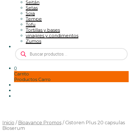
Seitán
Setas
Soja
Tempe
Tofu
Tortillas y bases
vinagres y condimentos
Zumos
Búsqueda
de
productos
0
Carrito
Productos Carro
Inicio
/
Bioavance Promos
/
Cistoren Plus 20 capsulas
Bioserum