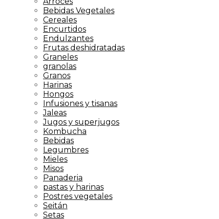
Arroces
Bebidas Vegetales
Cereales
Encurtidos
Endulzantes
Frutas deshidratadas
Graneles
granolas
Granos
Harinas
Hongos
Infusiones y tisanas
Jaleas
Jugos y superjugos
Kombucha
Bebidas
Legumbres
Mieles
Misos
Panaderia
pastas y harinas
Postres vegetales
Seitán
Setas