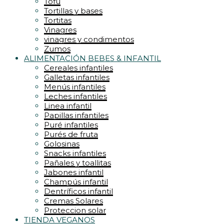
Tofu
Tortillas y bases
Tortitas
Vinagres
vinagres y condimentos
Zumos
ALIMENTACIÓN BEBES & INFANTIL
Cereales infantiles
Galletas infantiles
Menús infantiles
Leches infantiles
Linea infantil
Papillas infantiles
Puré infantiles
Purés de fruta
Golosinas
Snacks infantiles
Pañales y toallitas
Jabones infantil
Champús infantil
Dentríficos infantil
Cremas Solares
Proteccion solar
TIENDA VEGANOS