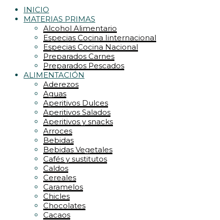
INICIO
MATERIAS PRIMAS
Alcohol Alimentario
Especias Cocina Iinternacional
Especias Cocina Nacional
Preparados Carnes
Preparados Pescados
ALIMENTACIÓN
Aderezos
Aguas
Aperitivos Dulces
Aperitivos Salados
Aperitivos y snacks
Arroces
Bebidas
Bebidas Vegetales
Cafés y sustitutos
Caldos
Cereales
Caramelos
Chicles
Chocolates
Cacaos