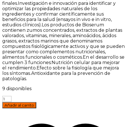
finales.Investigación e innovación para identificar y
optimizar las propiedades naturales de los
ingredientes y confirmar científicamente sus
beneficios para la salud (ensayos in vivo e in vitro,
estudios clínicos).Los productos de Bioserum
contienen zumos concentrados, extractos de plantas
valorados, vitaminas, minerales, aminoácidos, ácidos
grasos, extractos marinos que denominamos
compuestos fisiológicamente activos y que se pueden
presentar como complementos nutricionales,
alimentos funcionales o cosméticos.En el desarrollo se
cumplen 3 funciones:Nutrición celular para mejorar
el rendimiento.Efecto sobre la fisiología que mejora
los síntomas.Antioxidante para la prevención de
patologías.
9 disponibles
Cistoren
Plus
Añadir al carrito
20
capsulas
Bioserum
cantidad