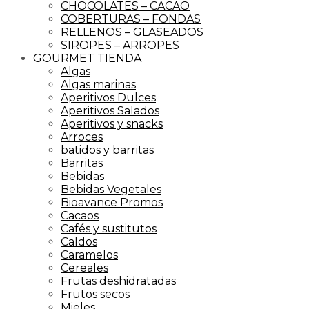
CHOCOLATES – CACAO
COBERTURAS – FONDAS
RELLENOS – GLASEADOS
SIROPES – ARROPES
GOURMET TIENDA
Algas
Algas marinas
Aperitivos Dulces
Aperitivos Salados
Aperitivos y snacks
Arroces
batidos y barritas
Barritas
Bebidas
Bebidas Vegetales
Bioavance Promos
Cacaos
Cafés y sustitutos
Caldos
Caramelos
Cereales
Frutas deshidratadas
Frutos secos
Mieles