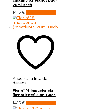
castaño (chestnut bud)
20ml Bach
14,15
€
Añadir al carrito
Añadir a la lista de
deseos
Flor nº 18 Impaciencia
(impatients) 20ml Bach
14,15
€
Añadir al carrito