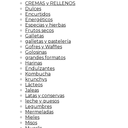
CREMAS y RELLENOS
Dulces
Encurtidos
Energéticos
Especias y hierbas
Frutos secos
Galletas
galletas y pastelería
Gofres y Waffles
Golosinas
grandes formatos
Harinas
Endulzantes
Kombucha
krunchys
Lácteos
Jaleas
Latas y conservas
leche y quesos
Legumbres
Mermeladas
Mieles
Misos