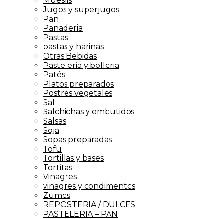
Mueslis
Jugos y superjugos
Pan
Panaderia
Pastas
pastas y harinas
Otras Bebidas
Pasteleria y bolleria
Patés
Platos preparados
Postres vegetales
Sal
Salchichas y embutidos
Salsas
Soja
Sopas preparadas
Tofu
Tortillas y bases
Tortitas
Vinagres
vinagres y condimentos
Zumos
REPOSTERIA / DULCES
PASTELERIA – PAN