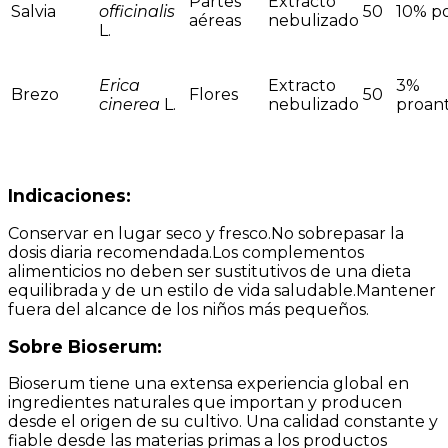
Partes
Extracto
Salvia
officinalis
50
10% po
aéreas
nebulizado
L.
Erica
Extracto
3%
Brezo
Flores
50
cinerea
L.
nebulizado
proant
Indicaciones:
Conservar en lugar seco y fresco.No sobrepasar la
dosis diaria recomendada.Los complementos
alimenticios no deben ser sustitutivos de una dieta
equilibrada y de un estilo de vida saludable.Mantener
fuera del alcance de los niños más pequeños.
Sobre Bioserum:
Bioserum tiene una extensa experiencia global en
ingredientes naturales que importan y producen
desde el origen de su cultivo. Una calidad constante y
fiable desde las materias primas a los productos