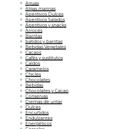
Aguas
Algas marinas
Aperitivos Dulces
Aperitivos Salados
Aperitivos y snacks
Arroces
Barritas
batidos y barritas
Bebidas Vegetales
Cacaos
Cafés y sustitutos
Caldos
Caramelos
Chicles
Chocolates
Bebidas
Chocolates y Cacao
Conservas
Cremas de untar
Dulces
Encurtidos
Endulzantes
Energéticos
Cereales