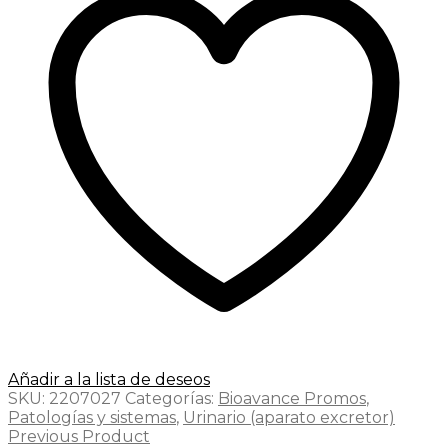
Añadir a la lista de deseos
SKU:
2207027
Categorías:
Bioavance Promos
,
Patologías y sistemas
,
Urinario (aparato excretor)
Previous Product