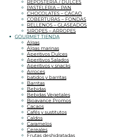
REPOSTERIA / DULCES
PASTELERIA – PAN
CHOCOLATES – CACAO
COBERTURAS – FONDAS
RELLENOS – GLASEADOS
SIROPES – ARROPES
GOURMET TIENDA
Algas
Algas marinas
Aperitivos Dulces
Aperitivos Salados
Aperitivos y snacks
Arroces
batidos y barritas
Barritas
Bebidas
Bebidas Vegetales
Bioavance Promos
Cacaos
Cafés y sustitutos
Caldos
Caramelos
Cereales
Frutas deshidratadas