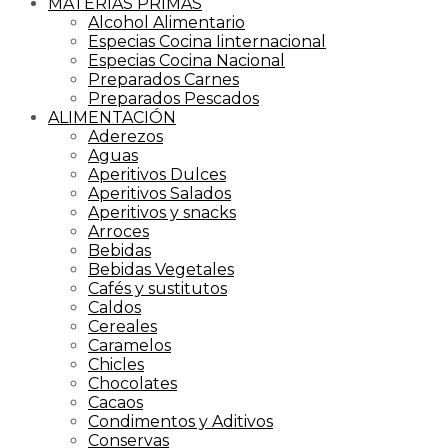
MATERIAS PRIMAS
Alcohol Alimentario
Especias Cocina Iinternacional
Especias Cocina Nacional
Preparados Carnes
Preparados Pescados
ALIMENTACIÓN
Aderezos
Aguas
Aperitivos Dulces
Aperitivos Salados
Aperitivos y snacks
Arroces
Bebidas
Bebidas Vegetales
Cafés y sustitutos
Caldos
Cereales
Caramelos
Chicles
Chocolates
Cacaos
Condimentos y Aditivos
Conservas