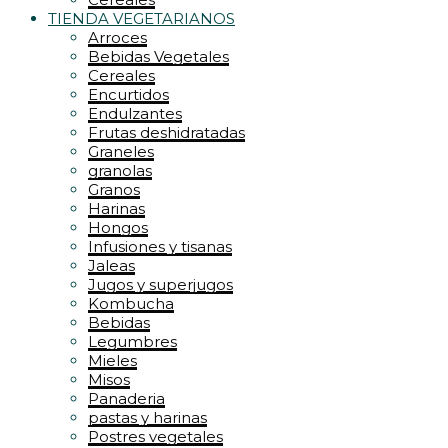
TIENDA VEGETARIANOS
Arroces
Bebidas Vegetales
Cereales
Encurtidos
Endulzantes
Frutas deshidratadas
Graneles
granolas
Granos
Harinas
Hongos
Infusiones y tisanas
Jaleas
Jugos y superjugos
Kombucha
Bebidas
Legumbres
Mieles
Misos
Panaderia
pastas y harinas
Postres vegetales