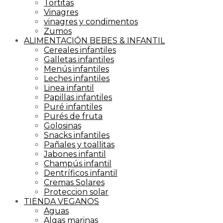
Tortitas
Vinagres
vinagres y condimentos
Zumos
ALIMENTACIÓN BEBES & INFANTIL
Cereales infantiles
Galletas infantiles
Menús infantiles
Leches infantiles
Linea infantil
Papillas infantiles
Puré infantiles
Purés de fruta
Golosinas
Snacks infantiles
Pañales y toallitas
Jabones infantil
Champús infantil
Dentríficos infantil
Cremas Solares
Proteccion solar
TIENDA VEGANOS
Aguas
Algas marinas