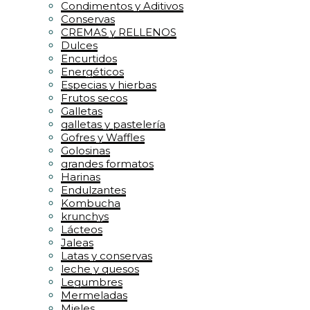
Condimentos y Aditivos
Conservas
CREMAS y RELLENOS
Dulces
Encurtidos
Energéticos
Especias y hierbas
Frutos secos
Galletas
galletas y pastelería
Gofres y Waffles
Golosinas
grandes formatos
Harinas
Endulzantes
Kombucha
krunchys
Lácteos
Jaleas
Latas y conservas
leche y quesos
Legumbres
Mermeladas
Mieles