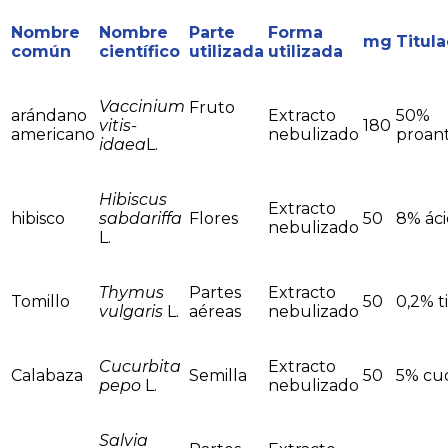
Nombre
Nombre
Parte
Forma
mg
Titul
común
científico
utilizada
utilizada
Vaccinium
Fruto
arándano
Extracto
50%
vitis-
180
americano
nebulizado
proant
idaea
L.
Hibiscus
Extracto
hibisco
sabdariffa
Flores
50
8% áci
nebulizado
L.
Thymus
Partes
Extracto
Tomillo
50
0,2% t
vulgaris
L.
aéreas
nebulizado
Cucurbita
Extracto
Calabaza
Semilla
50
5% cuc
pepo
L.
nebulizado
Salvia