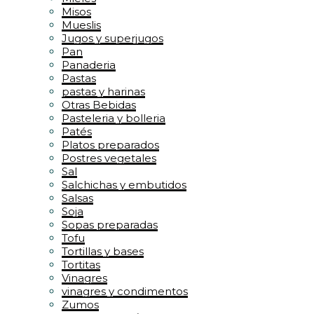
Misos
Mueslis
Jugos y superjugos
Pan
Panaderia
Pastas
pastas y harinas
Otras Bebidas
Pasteleria y bolleria
Patés
Platos preparados
Postres vegetales
Sal
Salchichas y embutidos
Salsas
Soja
Sopas preparadas
Tofu
Tortillas y bases
Tortitas
Vinagres
vinagres y condimentos
Zumos