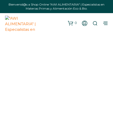
Bienvenid@s a Shop Online "AWI ALIMENTARIA" | Especialistas en
Materias Primas y Alimentación Eco & Bio.
0