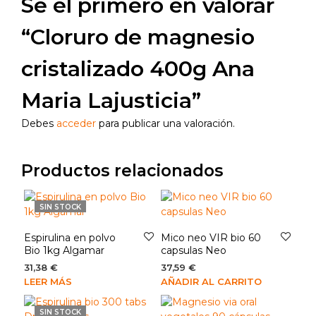
Sé el primero en valorar
“Cloruro de magnesio
cristalizado 400g Ana
Maria Lajusticia”
Debes
acceder
para publicar una valoración.
Productos relacionados
SIN STOCK
Espirulina en polvo
Mico neo VIR bio 60
Bio 1kg Algamar
capsulas Neo
31,38
€
37,59
€
LEER MÁS
AÑADIR AL CARRITO
SIN STOCK