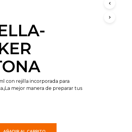
ELLA-
KER
TONA
l con rejilla incorporada para
cla.¡La mejor manera de preparar tus
AÑADIR AL CARRITO