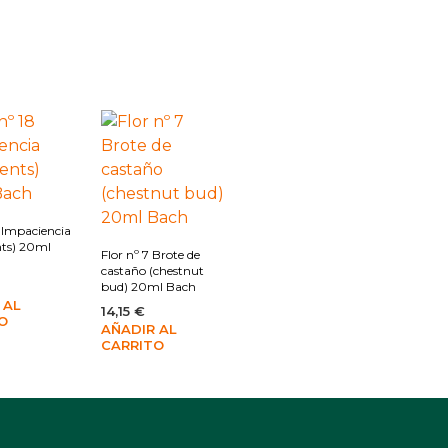
8 Impaciencia
nts) 20ml
Flor nº 7 Brote de
castaño (chestnut
bud) 20ml Bach
 AL
14,15
€
O
AÑADIR AL
CARRITO