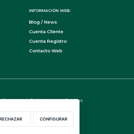
INFORMACIÓN WEB:
Blog / News
Cuenta Cliente
Cuenta Registro
Contacto Web
e Garantias
Política Ley de Cookies
Alimentación
RECHAZAR
CONFIGURAR