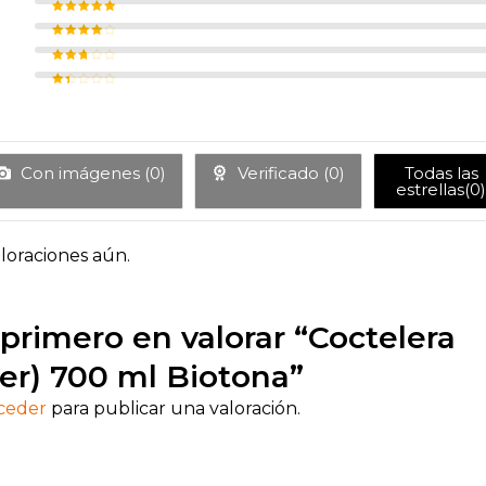
5
Valorado con
4
de 5
Valorado
con
3
de
5
Valorad
o con
2
de 5
Val
ora
do
con
1
de
5
Con imágenes (
0
)
Verificado (
0
)
Todas las
estrellas(
0
)
loraciones aún.
 primero en valorar “Coctelera
er) 700 ml Biotona”
ceder
para publicar una valoración.