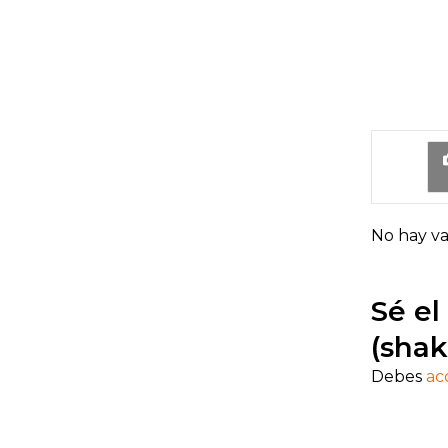
No hay va
Sé el
(shak
Debes
ac