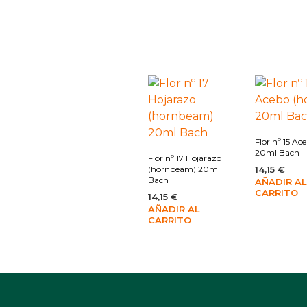
Flor nº 15 Ace
20ml Bach
Flor nº 17 Hojarazo
(hornbeam) 20ml
14,15
€
Bach
AÑADIR AL
CARRITO
14,15
€
AÑADIR AL
CARRITO