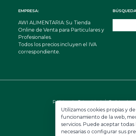
EMPRESA:
BÚSQUEDA
AWI ALIMENTARIA: Su Tienda
Online de Venta para Particulares y
Profesionales.
Todos los precios incluyen el IVA
correspondiente.
Politica de Privacidad
Politica Ley
Utilizamos cookies propias y de
funcionamiento de la web, med
© 2026 AWI 
servicios. Puede aceptar todas 
necesarias o configurar sus pre