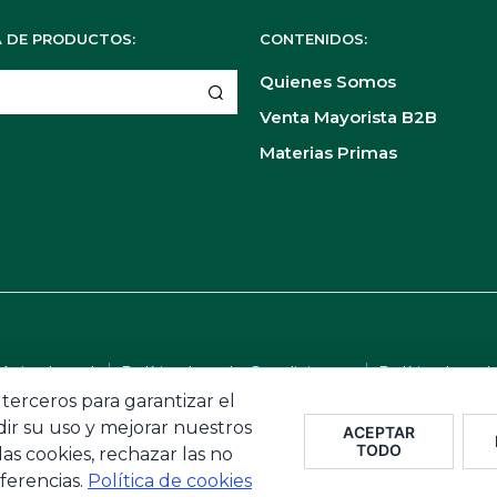
 DE PRODUCTOS:
CONTENIDOS:
Quienes Somos
Venta Mayorista B2B
Materias Primas
 Aviso Legal
Política Ley de Condiciones
Política Ley d
 terceros para garantizar el
ir su uso y mejorar nuestros
ACEPTAR
ALIMENTARIA · Materias Primas y Soluciones Clean Label para 
TODO
las cookies, rechazar las no
ferencias.
Política de cookies