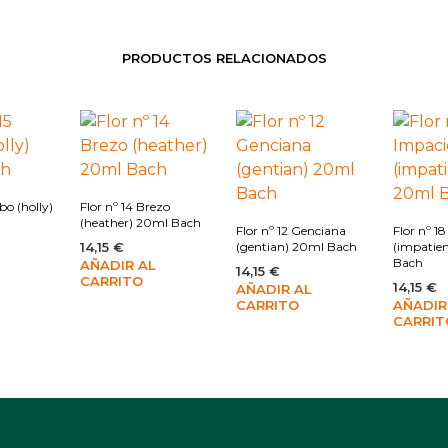
PRODUCTOS RELACIONADOS
bo (holly)
Flor nº 14 Brezo
(heather) 20ml Bach
Flor nº 12 Genciana
Flor nº 1
14,15
€
(gentian) 20ml Bach
(impatie
Bach
AÑADIR AL
14,15
€
CARRITO
14,15
€
AÑADIR AL
CARRITO
AÑADIR
CARRIT