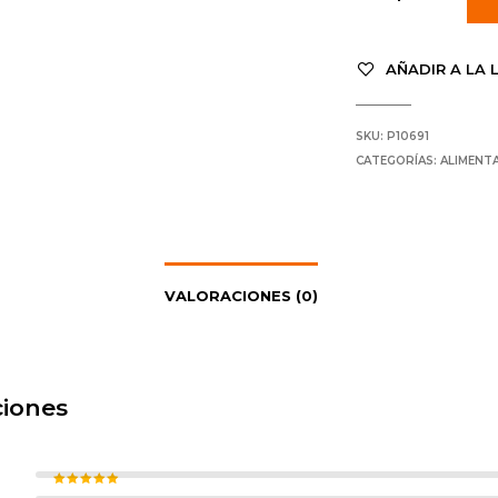
AÑADIR A LA 
SKU:
P10691
CATEGORÍAS:
ALIMENT
VALORACIONES (0)
ciones
Valorado con
5
de