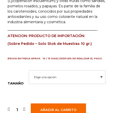
(Lycopersicon esculentum) y otras frutas como sandías,
175,95 €
pomelos rosados, y papayas. Es parte de la familia de
los carotenoides, conocidos por sus propiedades
antioxidantes y su uso como colorante natural en la
industria alimentaria y cosmética.
——————————————————————-
ATENCION: PRODUCTO DE IMPORTACIÓN:
(Sobre Pedido – Solo Stok de Muestras 10 gr.)
(FECHA ENTREGA APROX. 10 / 15 DIAS) DESPUES DE REALIZAR EL PAGO.
Elige una opción
TAMAÑO
AÑADIR AL CARRITO