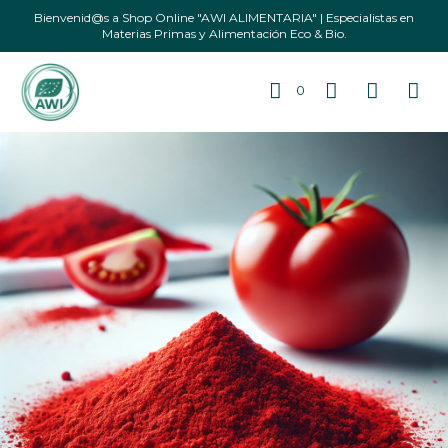
Bienvenid@s a Shop Online "AWI ALIMENTARIA" | Especialistas en
Materias Primas y Alimentación Eco & Bio.
0