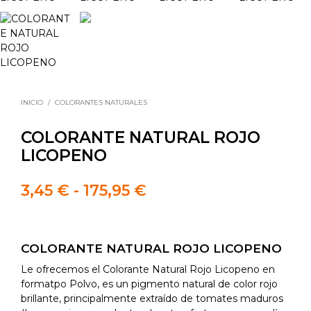
INICIO
/
COLORANTES NATURALES
COLORANTE NATURAL ROJO
LICOPENO
Rango
3,45
€
-
175,95
€
de
precios:
COLORANTE NATURAL ROJO LICOPENO
desde
Le ofrecemos el Colorante Natural Rojo Licopeno en
3,45 €
formatpo Polvo, es un pigmento natural de color rojo
brillante, principalmente extraído de tomates maduros
hasta