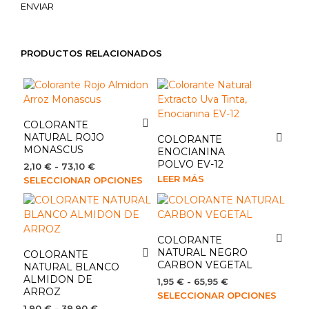
ENVIAR
PRODUCTOS RELACIONADOS
COLORANTE
NATURAL ROJO
COLORANTE
MONASCUS
ENOCIANINA
POLVO EV-12
Rango
2,10
€
-
73,10
€
de
Este
LEER MÁS
SELECCIONAR OPCIONES
precios:
producto
desde
tiene
2,10 €
múltiples
hasta
variantes.
COLORANTE
73,10 €
Las
NATURAL NEGRO
COLORANTE
CARBON VEGETAL
opciones
NATURAL BLANCO
ALMIDON DE
se
Rango
1,95
€
-
65,95
€
ARROZ
de
Este
pueden
SELECCIONAR OPCIONES
precios:
Rango
1,90
€
-
39,90
€