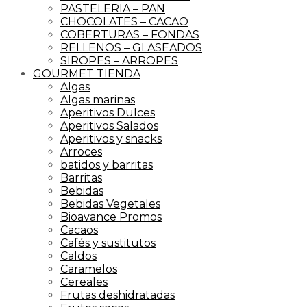
PASTELERIA – PAN
CHOCOLATES – CACAO
COBERTURAS – FONDAS
RELLENOS – GLASEADOS
SIROPES – ARROPES
GOURMET TIENDA
Algas
Algas marinas
Aperitivos Dulces
Aperitivos Salados
Aperitivos y snacks
Arroces
batidos y barritas
Barritas
Bebidas
Bebidas Vegetales
Bioavance Promos
Cacaos
Cafés y sustitutos
Caldos
Caramelos
Cereales
Frutas deshidratadas