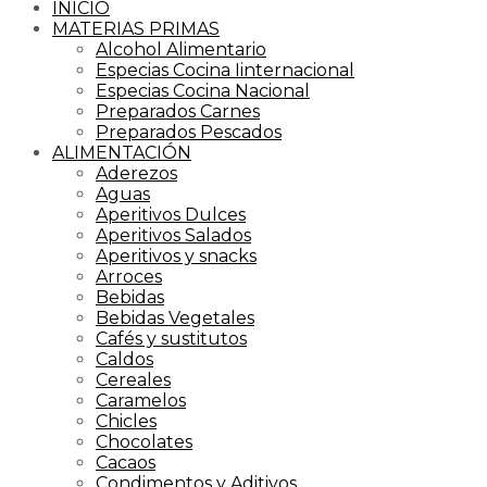
INICIO
MATERIAS PRIMAS
Alcohol Alimentario
Especias Cocina Iinternacional
Especias Cocina Nacional
Preparados Carnes
Preparados Pescados
ALIMENTACIÓN
Aderezos
Aguas
Aperitivos Dulces
Aperitivos Salados
Aperitivos y snacks
Arroces
Bebidas
Bebidas Vegetales
Cafés y sustitutos
Caldos
Cereales
Caramelos
Chicles
Chocolates
Cacaos
Condimentos y Aditivos