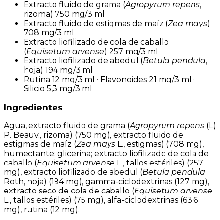
Extracto fluido de grama (
Agropyrum repens
,
rizoma) 750 mg/3 ml
Extracto fluido de estigmas de maíz (
Zea mays
)
708 mg/3 ml
Extracto liofilizado de cola de caballo
(
Equisetum arvense
) 257 mg/3 ml
Extracto liofilizado de abedul (
Betula pendula
,
hoja) 194 mg/3 ml
Rutina 12 mg/3 ml · Flavonoides 21 mg/3 ml ·
Silicio 5,3 mg/3 ml
Ingredientes
Agua, extracto fluido de grama (
Agropyrum repens
(L)
P. Beauv., rizoma) (750 mg), extracto fluido de
estigmas de maíz (
Zea mays
L., estigmas) (708 mg),
humectante: glicerina; extracto liofilizado de cola de
caballo (
Equisetum arvense
L., tallos estériles) (257
mg), extracto liofilizado de abedul (
Betula pendula
Roth, hoja) (194 mg), gamma-ciclodextrinas (127 mg),
extracto seco de cola de caballo (
Equisetum arvense
L., tallos estériles) (75 mg), alfa-ciclodextrinas (63,6
mg), rutina (12 mg).