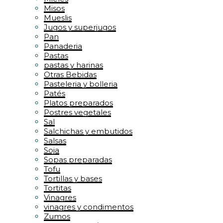
Misos
Mueslis
Jugos y superjugos
Pan
Panaderia
Pastas
pastas y harinas
Otras Bebidas
Pasteleria y bolleria
Patés
Platos preparados
Postres vegetales
Sal
Salchichas y embutidos
Salsas
Soja
Sopas preparadas
Tofu
Tortillas y bases
Tortitas
Vinagres
vinagres y condimentos
Zumos