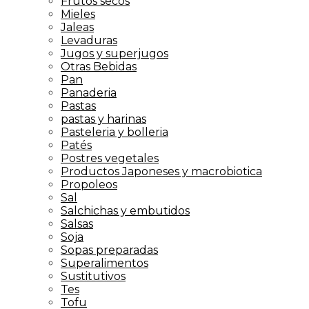
Frutos secos
Mieles
Jaleas
Levaduras
Jugos y superjugos
Otras Bebidas
Pan
Panaderia
Pastas
pastas y harinas
Pasteleria y bolleria
Patés
Postres vegetales
Productos Japoneses y macrobiotica
Propoleos
Sal
Salchichas y embutidos
Salsas
Soja
Sopas preparadas
Superalimentos
Sustitutivos
Tes
Tofu