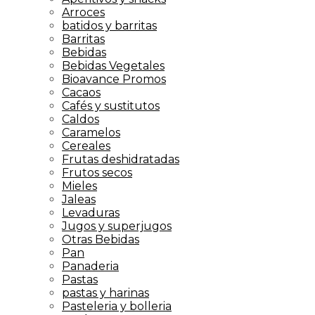
Arroces
batidos y barritas
Barritas
Bebidas
Bebidas Vegetales
Bioavance Promos
Cacaos
Cafés y sustitutos
Caldos
Caramelos
Cereales
Frutas deshidratadas
Frutos secos
Mieles
Jaleas
Levaduras
Jugos y superjugos
Otras Bebidas
Pan
Panaderia
Pastas
pastas y harinas
Pasteleria y bolleria