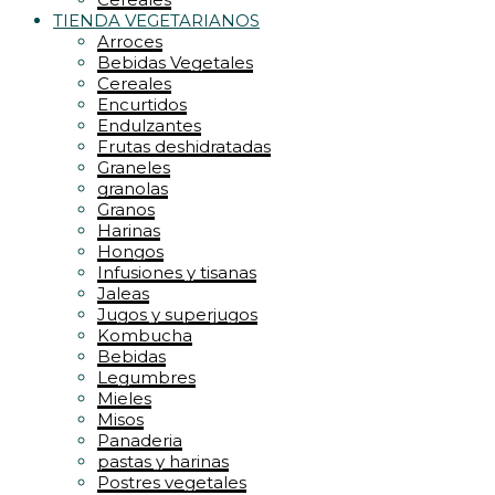
TIENDA VEGETARIANOS
Arroces
Bebidas Vegetales
Cereales
Encurtidos
Endulzantes
Frutas deshidratadas
Graneles
granolas
Granos
Harinas
Hongos
Infusiones y tisanas
Jaleas
Jugos y superjugos
Kombucha
Bebidas
Legumbres
Mieles
Misos
Panaderia
pastas y harinas
Postres vegetales