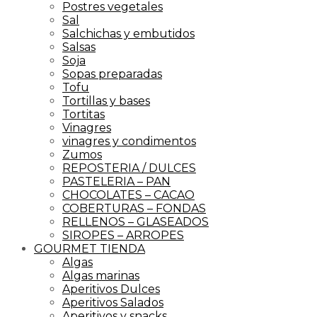
Postres vegetales
Sal
Salchichas y embutidos
Salsas
Soja
Sopas preparadas
Tofu
Tortillas y bases
Tortitas
Vinagres
vinagres y condimentos
Zumos
REPOSTERIA / DULCES
PASTELERIA – PAN
CHOCOLATES – CACAO
COBERTURAS – FONDAS
RELLENOS – GLASEADOS
SIROPES – ARROPES
GOURMET TIENDA
Algas
Algas marinas
Aperitivos Dulces
Aperitivos Salados
Aperitivos y snacks