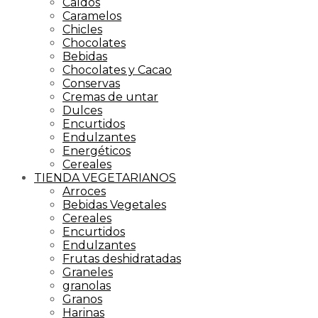
Caldos
Caramelos
Chicles
Chocolates
Bebidas
Chocolates y Cacao
Conservas
Cremas de untar
Dulces
Encurtidos
Endulzantes
Energéticos
Cereales
TIENDA VEGETARIANOS
Arroces
Bebidas Vegetales
Cereales
Encurtidos
Endulzantes
Frutas deshidratadas
Graneles
granolas
Granos
Harinas