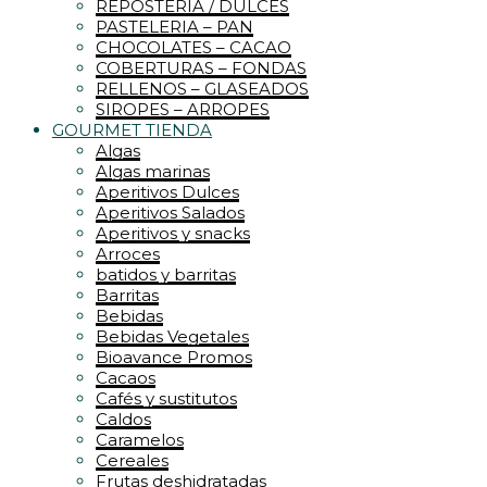
REPOSTERIA / DULCES
PASTELERIA – PAN
CHOCOLATES – CACAO
COBERTURAS – FONDAS
RELLENOS – GLASEADOS
SIROPES – ARROPES
GOURMET TIENDA
Algas
Algas marinas
Aperitivos Dulces
Aperitivos Salados
Aperitivos y snacks
Arroces
batidos y barritas
Barritas
Bebidas
Bebidas Vegetales
Bioavance Promos
Cacaos
Cafés y sustitutos
Caldos
Caramelos
Cereales
Frutas deshidratadas