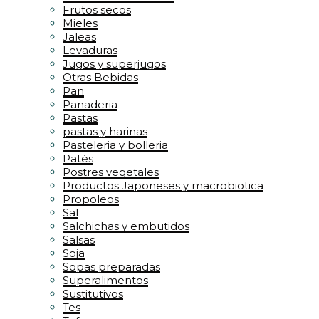
Frutos secos
Mieles
Jaleas
Levaduras
Jugos y superjugos
Otras Bebidas
Pan
Panaderia
Pastas
pastas y harinas
Pasteleria y bolleria
Patés
Postres vegetales
Productos Japoneses y macrobiotica
Propoleos
Sal
Salchichas y embutidos
Salsas
Soja
Sopas preparadas
Superalimentos
Sustitutivos
Tes