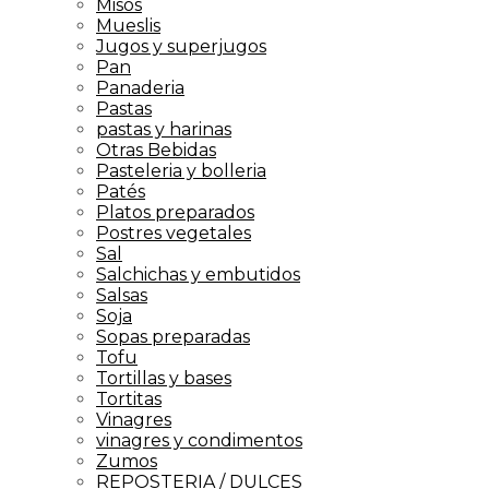
Misos
Mueslis
Jugos y superjugos
Pan
Panaderia
Pastas
pastas y harinas
Otras Bebidas
Pasteleria y bolleria
Patés
Platos preparados
Postres vegetales
Sal
Salchichas y embutidos
Salsas
Soja
Sopas preparadas
Tofu
Tortillas y bases
Tortitas
Vinagres
vinagres y condimentos
Zumos
REPOSTERIA / DULCES