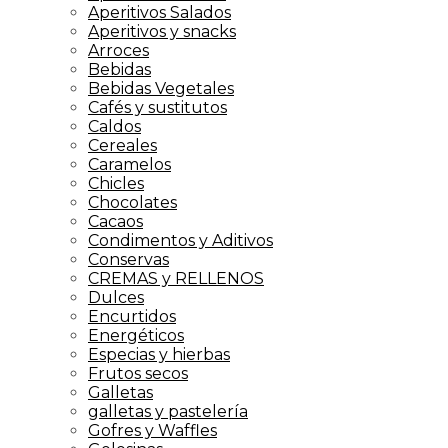
Aperitivos Salados
Aperitivos y snacks
Arroces
Bebidas
Bebidas Vegetales
Cafés y sustitutos
Caldos
Cereales
Caramelos
Chicles
Chocolates
Cacaos
Condimentos y Aditivos
Conservas
CREMAS y RELLENOS
Dulces
Encurtidos
Energéticos
Especias y hierbas
Frutos secos
Galletas
galletas y pastelería
Gofres y Waffles