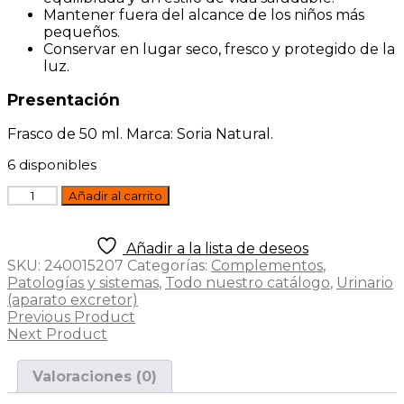
Mantener fuera del alcance de los niños más
pequeños.
Conservar en lugar seco, fresco y protegido de la
luz.
Presentación
Frasco de 50 ml. Marca: Soria Natural.
6 disponibles
Comprosor
Añadir al carrito
07
Diurin
(actividad
Añadir a la lista de deseos
renal)
SKU:
240015207
Categorías:
Complementos
,
50ml
Patologías y sistemas
,
Todo nuestro catálogo
,
Urinario
Soria
(aparato excretor)
Natural
Previous Product
cantidad
Next Product
Valoraciones (0)