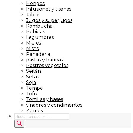
Hongos
Infusiones y tisanas
Jaleas
Jugos y superjugos
Kombucha
Bebidas
Legumbres
Mieles
Misos
Panaderia
pastas y harinas
Postres vegetales
Seitán
Setas
Soja
Tempe
Tofu
Tortillas y bases
vinagres y condimentos
Zumos
Búsqueda
de
productos