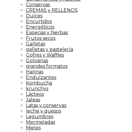
Conservas
CREMAS y RELLENOS
Dulces
Encurtidos
Energéticos
Especias y hierbas
Frutos secos
Galletas
galletas y pastelería
Gofres y Waffles
Golosinas
grandes formatos
Harinas
Endulzantes
Kombucha
krunchys
Lácteos
Jaleas
Latas y conservas
leche y quesos
Legumbres
Mermeladas
Mieles