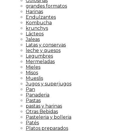
Golosinas
grandes formatos
Harinas
Endulzantes
Kombucha
krunchys
Lácteos
Jaleas
Latas y conservas
leche y quesos
Legumbres
Mermeladas
Mieles
Misos
Mueslis
Jugos y superjugos
Pan
Panaderia
Pastas
pastas y harinas
Otras Bebidas
Pasteleria y bolleria
Patés
Platos preparados