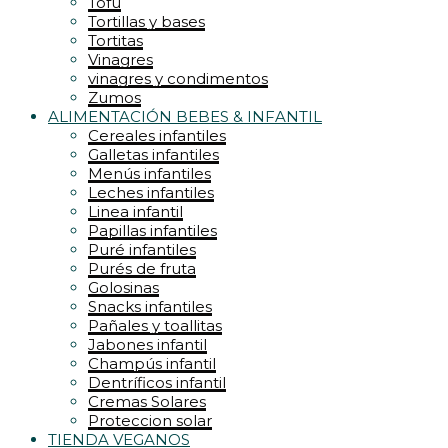
Tofu
Tortillas y bases
Tortitas
Vinagres
vinagres y condimentos
Zumos
ALIMENTACIÓN BEBES & INFANTIL
Cereales infantiles
Galletas infantiles
Menús infantiles
Leches infantiles
Linea infantil
Papillas infantiles
Puré infantiles
Purés de fruta
Golosinas
Snacks infantiles
Pañales y toallitas
Jabones infantil
Champús infantil
Dentríficos infantil
Cremas Solares
Proteccion solar
TIENDA VEGANOS