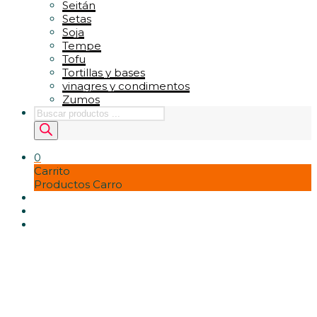
Seitán
Setas
Soja
Tempe
Tofu
Tortillas y bases
vinagres y condimentos
Zumos
Búsqueda
de
productos
0
Carrito
Productos Carro