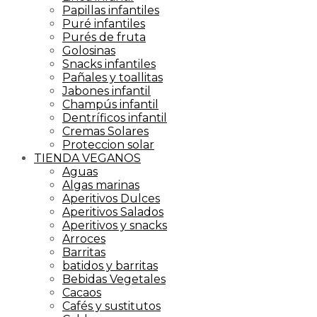
Papillas infantiles
Puré infantiles
Purés de fruta
Golosinas
Snacks infantiles
Pañales y toallitas
Jabones infantil
Champús infantil
Dentríficos infantil
Cremas Solares
Proteccion solar
TIENDA VEGANOS
Aguas
Algas marinas
Aperitivos Dulces
Aperitivos Salados
Aperitivos y snacks
Arroces
Barritas
batidos y barritas
Bebidas Vegetales
Cacaos
Cafés y sustitutos