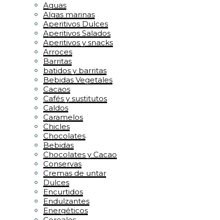
Aguas
Algas marinas
Aperitivos Dulces
Aperitivos Salados
Aperitivos y snacks
Arroces
Barritas
batidos y barritas
Bebidas Vegetales
Cacaos
Cafés y sustitutos
Caldos
Caramelos
Chicles
Chocolates
Bebidas
Chocolates y Cacao
Conservas
Cremas de untar
Dulces
Encurtidos
Endulzantes
Energéticos
Cereales