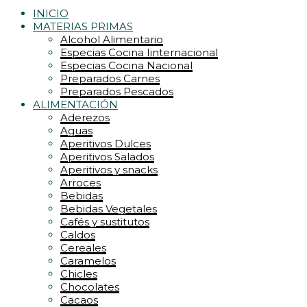
INICIO
MATERIAS PRIMAS
Alcohol Alimentario
Especias Cocina Iinternacional
Especias Cocina Nacional
Preparados Carnes
Preparados Pescados
ALIMENTACIÓN
Aderezos
Aguas
Aperitivos Dulces
Aperitivos Salados
Aperitivos y snacks
Arroces
Bebidas
Bebidas Vegetales
Cafés y sustitutos
Caldos
Cereales
Caramelos
Chicles
Chocolates
Cacaos