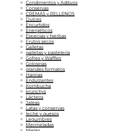
Condimentos y Aditivos
Conservas
CREMAS y RELLENOS
Dulces
Encurtidos
Energéticos
Especias y hierbas
Frutos secos
Galletas
galletas y pastelería
Gofres y Waffles
Golosinas
grandes formatos
Harinas
Endulzantes
Kombucha
krunchys
Lácteos
Jaleas
Latas y conservas
leche y quesos
Legumbres
Mermeladas
Mieles