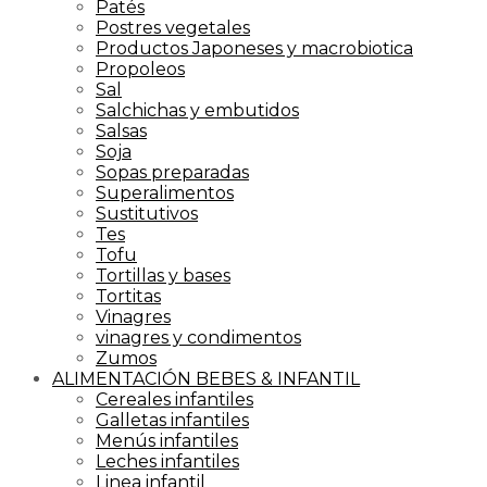
Patés
Postres vegetales
Productos Japoneses y macrobiotica
Propoleos
Sal
Salchichas y embutidos
Salsas
Soja
Sopas preparadas
Superalimentos
Sustitutivos
Tes
Tofu
Tortillas y bases
Tortitas
Vinagres
vinagres y condimentos
Zumos
ALIMENTACIÓN BEBES & INFANTIL
Cereales infantiles
Galletas infantiles
Menús infantiles
Leches infantiles
Linea infantil