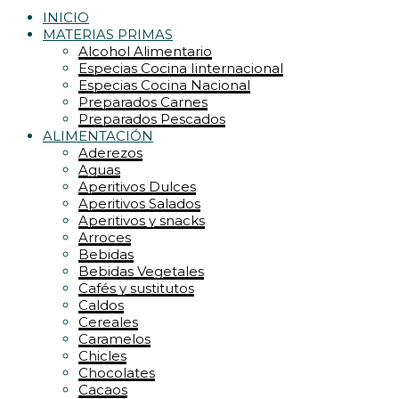
INICIO
MATERIAS PRIMAS
Alcohol Alimentario
Especias Cocina Iinternacional
Especias Cocina Nacional
Preparados Carnes
Preparados Pescados
ALIMENTACIÓN
Aderezos
Aguas
Aperitivos Dulces
Aperitivos Salados
Aperitivos y snacks
Arroces
Bebidas
Bebidas Vegetales
Cafés y sustitutos
Caldos
Cereales
Caramelos
Chicles
Chocolates
Cacaos