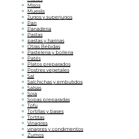
Misos
Mueslis
Jugos y superjugos
Pan
Panaderia
Pastas
pastas y harinas
Otras Bebidas
Pasteleria y bolleria
Patés
Platos preparados
Postres vegetales
Sal
Salchichas y embutidos
Salsas
Soja
Sopas preparadas
Tofu
Tortillas y bases
Tortitas
Vinagres
vinagres y condimentos
Zumos