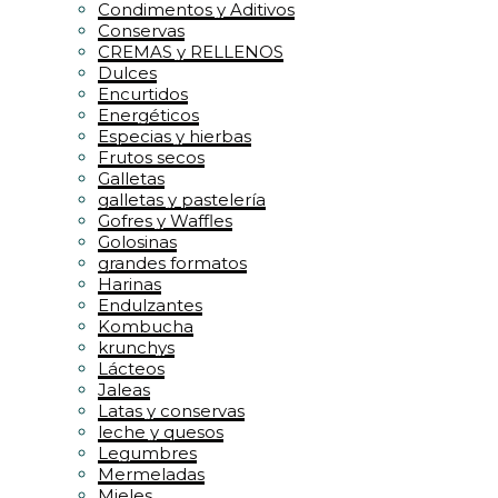
Condimentos y Aditivos
Conservas
CREMAS y RELLENOS
Dulces
Encurtidos
Energéticos
Especias y hierbas
Frutos secos
Galletas
galletas y pastelería
Gofres y Waffles
Golosinas
grandes formatos
Harinas
Endulzantes
Kombucha
krunchys
Lácteos
Jaleas
Latas y conservas
leche y quesos
Legumbres
Mermeladas
Mieles