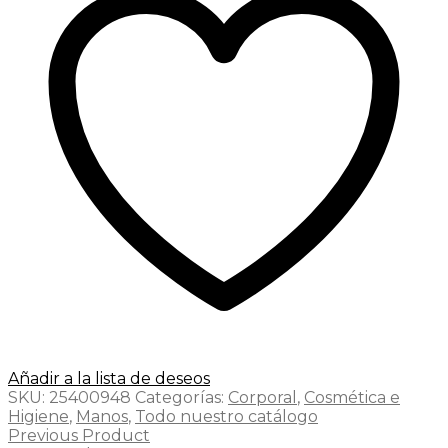
Añadir a la lista de deseos
SKU:
25400948
Categorías:
Corporal
,
Cosmética e
Higiene
,
Manos
,
Todo nuestro catálogo
Previous Product