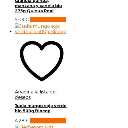
Granola quinoa,
manzana y canela bio
275g Quinua Real
5,09
€
Añadir al carrito
Añadir a la lista de
deseos
Judia mungo soja verde
bio 500g Biocop
4,28
€
Añadir al carrito