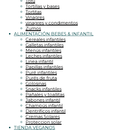
Tofu
Tortillas y bases
Tortitas
Vinagres
vinagres y condimentos
Zumos
ALIMENTACIÓN BEBES & INFANTIL
Cereales infantiles
Galletas infantiles
Menús infantiles
Leches infantiles
Linea infantil
Papillas infantiles
Puré infantiles
Purés de fruta
Golosinas
Snacks infantiles
Pañales y toallitas
Jabones infantil
Champús infantil
Dentríficos infantil
Cremas Solares
Proteccion solar
TIENDA VEGANOS