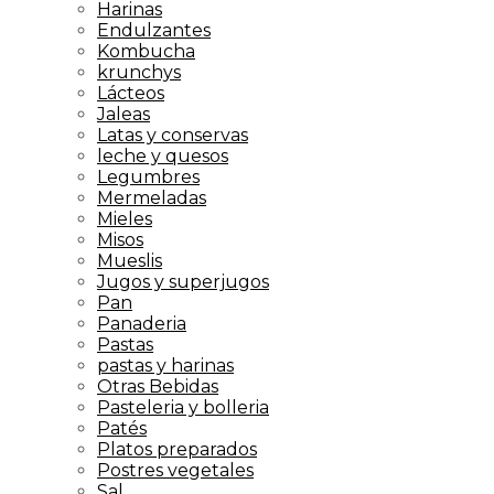
Harinas
Endulzantes
Kombucha
krunchys
Lácteos
Jaleas
Latas y conservas
leche y quesos
Legumbres
Mermeladas
Mieles
Misos
Mueslis
Jugos y superjugos
Pan
Panaderia
Pastas
pastas y harinas
Otras Bebidas
Pasteleria y bolleria
Patés
Platos preparados
Postres vegetales
Sal