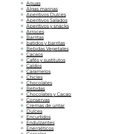
Aguas
Algas marinas
Aperitivos Dulces
Aperitivos Salados
Aperitivos y snacks
Arroces
Barritas
batidos y barritas
Bebidas Vegetales
Cacaos
Cafés y sustitutos
Caldos
Caramelos
Chicles
Chocolates
Bebidas
Chocolates y Cacao
Conservas
Cremas de untar
Dulces
Encurtidos
Endulzantes
Energéticos
Cereales