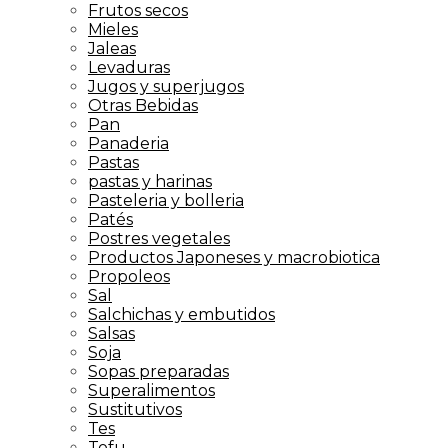
Frutos secos
Mieles
Jaleas
Levaduras
Jugos y superjugos
Otras Bebidas
Pan
Panaderia
Pastas
pastas y harinas
Pasteleria y bolleria
Patés
Postres vegetales
Productos Japoneses y macrobiotica
Propoleos
Sal
Salchichas y embutidos
Salsas
Soja
Sopas preparadas
Superalimentos
Sustitutivos
Tes
Tofu