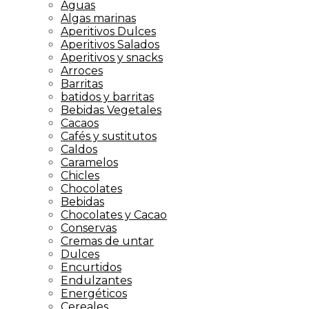
Aguas
Algas marinas
Aperitivos Dulces
Aperitivos Salados
Aperitivos y snacks
Arroces
Barritas
batidos y barritas
Bebidas Vegetales
Cacaos
Cafés y sustitutos
Caldos
Caramelos
Chicles
Chocolates
Bebidas
Chocolates y Cacao
Conservas
Cremas de untar
Dulces
Encurtidos
Endulzantes
Energéticos
Cereales