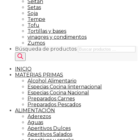
Seitán
Setas
Soja
Tempe
Tofu
Tortillas y bases
vinagres y condimentos
Zumos
Búsqueda de productos
INICIO
MATERIAS PRIMAS
Alcohol Alimentario
Especias Cocina Iinternacional
Especias Cocina Nacional
Preparados Carnes
Preparados Pescados
ALIMENTACIÓN
Aderezos
Aguas
Aperitivos Dulces
Aperitivos Salados