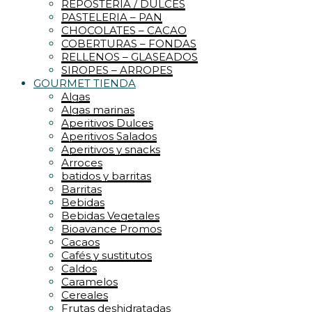
REPOSTERIA / DULCES
PASTELERIA – PAN
CHOCOLATES – CACAO
COBERTURAS – FONDAS
RELLENOS – GLASEADOS
SIROPES – ARROPES
GOURMET TIENDA
Algas
Algas marinas
Aperitivos Dulces
Aperitivos Salados
Aperitivos y snacks
Arroces
batidos y barritas
Barritas
Bebidas
Bebidas Vegetales
Bioavance Promos
Cacaos
Cafés y sustitutos
Caldos
Caramelos
Cereales
Frutas deshidratadas