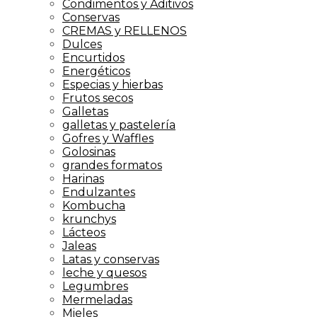
Condimentos y Aditivos
Conservas
CREMAS y RELLENOS
Dulces
Encurtidos
Energéticos
Especias y hierbas
Frutos secos
Galletas
galletas y pastelería
Gofres y Waffles
Golosinas
grandes formatos
Harinas
Endulzantes
Kombucha
krunchys
Lácteos
Jaleas
Latas y conservas
leche y quesos
Legumbres
Mermeladas
Mieles