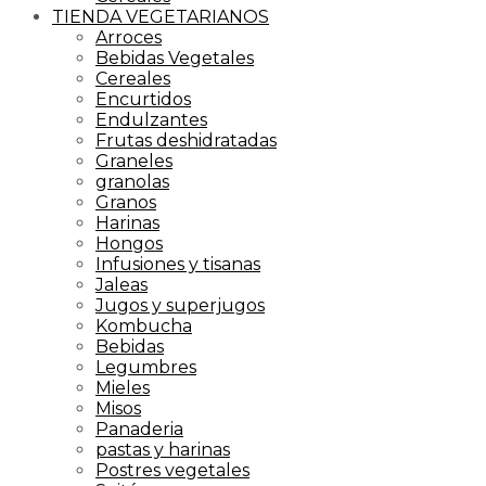
TIENDA VEGETARIANOS
Arroces
Bebidas Vegetales
Cereales
Encurtidos
Endulzantes
Frutas deshidratadas
Graneles
granolas
Granos
Harinas
Hongos
Infusiones y tisanas
Jaleas
Jugos y superjugos
Kombucha
Bebidas
Legumbres
Mieles
Misos
Panaderia
pastas y harinas
Postres vegetales