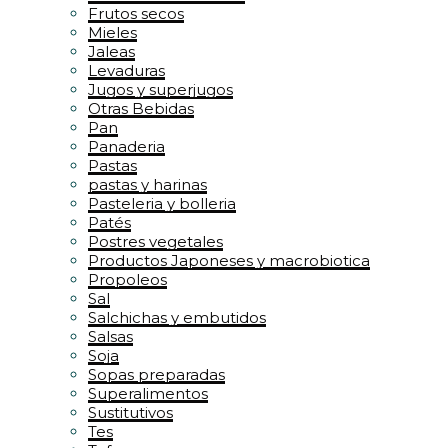
Frutos secos
Mieles
Jaleas
Levaduras
Jugos y superjugos
Otras Bebidas
Pan
Panaderia
Pastas
pastas y harinas
Pasteleria y bolleria
Patés
Postres vegetales
Productos Japoneses y macrobiotica
Propoleos
Sal
Salchichas y embutidos
Salsas
Soja
Sopas preparadas
Superalimentos
Sustitutivos
Tes