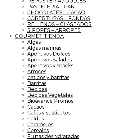
REPOSTERIA / DULCES
PASTELERIA – PAN
CHOCOLATES – CACAO
COBERTURAS – FONDAS
RELLENOS – GLASEADOS
SIROPES – ARROPES
GOURMET TIENDA
Algas
Algas marinas
Aperitivos Dulces
Aperitivos Salados
Aperitivos y snacks
Arroces
batidos y barritas
Barritas
Bebidas
Bebidas Vegetales
Bioavance Promos
Cacaos
Cafés y sustitutos
Caldos
Caramelos
Cereales
Frutas deshidratadas