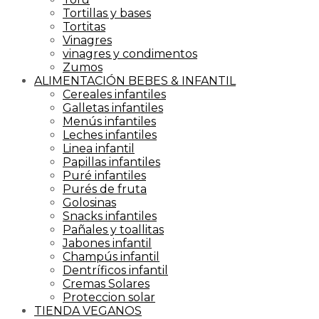
Tortillas y bases
Tortitas
Vinagres
vinagres y condimentos
Zumos
ALIMENTACIÓN BEBES & INFANTIL
Cereales infantiles
Galletas infantiles
Menús infantiles
Leches infantiles
Linea infantil
Papillas infantiles
Puré infantiles
Purés de fruta
Golosinas
Snacks infantiles
Pañales y toallitas
Jabones infantil
Champús infantil
Dentríficos infantil
Cremas Solares
Proteccion solar
TIENDA VEGANOS