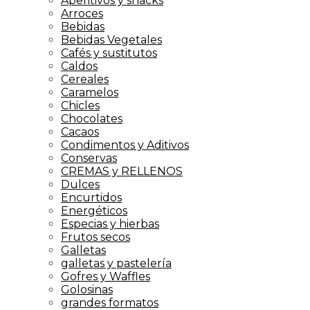
Aperitivos y snacks
Arroces
Bebidas
Bebidas Vegetales
Cafés y sustitutos
Caldos
Cereales
Caramelos
Chicles
Chocolates
Cacaos
Condimentos y Aditivos
Conservas
CREMAS y RELLENOS
Dulces
Encurtidos
Energéticos
Especias y hierbas
Frutos secos
Galletas
galletas y pastelería
Gofres y Waffles
Golosinas
grandes formatos