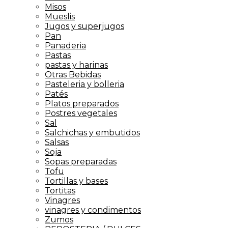
Misos
Mueslis
Jugos y superjugos
Pan
Panaderia
Pastas
pastas y harinas
Otras Bebidas
Pasteleria y bolleria
Patés
Platos preparados
Postres vegetales
Sal
Salchichas y embutidos
Salsas
Soja
Sopas preparadas
Tofu
Tortillas y bases
Tortitas
Vinagres
vinagres y condimentos
Zumos