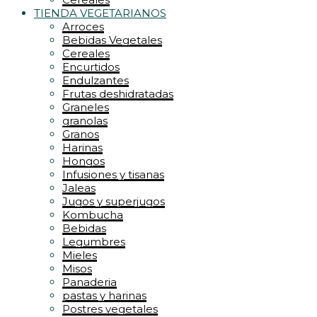
TIENDA VEGETARIANOS
Arroces
Bebidas Vegetales
Cereales
Encurtidos
Endulzantes
Frutas deshidratadas
Graneles
granolas
Granos
Harinas
Hongos
Infusiones y tisanas
Jaleas
Jugos y superjugos
Kombucha
Bebidas
Legumbres
Mieles
Misos
Panaderia
pastas y harinas
Postres vegetales