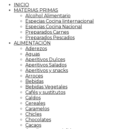
INICIO
MATERIAS PRIMAS
Alcohol Alimentario
Especias Cocina Iinternacional
Especias Cocina Nacional
Preparados Carnes
Preparados Pescados
ALIMENTACIÓN
Aderezos
Aguas
Aperitivos Dulces
Aperitivos Salados
Aperitivos y snacks
Arroces
Bebidas
Bebidas Vegetales
Cafés y sustitutos
Caldos
Cereales
Caramelos
Chicles
Chocolates
Cacaos