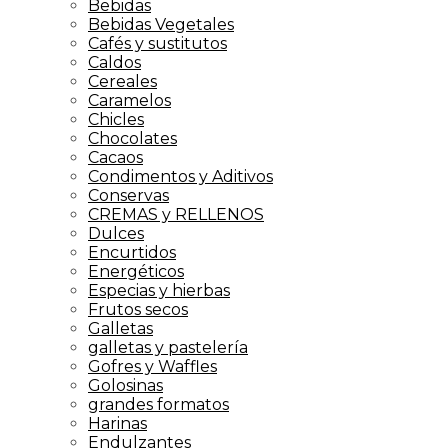
Bebidas
Bebidas Vegetales
Cafés y sustitutos
Caldos
Cereales
Caramelos
Chicles
Chocolates
Cacaos
Condimentos y Aditivos
Conservas
CREMAS y RELLENOS
Dulces
Encurtidos
Energéticos
Especias y hierbas
Frutos secos
Galletas
galletas y pastelería
Gofres y Waffles
Golosinas
grandes formatos
Harinas
Endulzantes