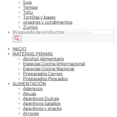
Soja
Tempe
Tofu
Tortillas y bases
vinagres y condimentos
Zumos
Búsqueda de productos
INICIO
MATERIAS PRIMAS
Alcohol Alimentario
Especias Cocina Iinternacional
Especias Cocina Nacional
Preparados Carnes
Preparados Pescados
ALIMENTACIÓN
Aderezos
Aguas
Aperitivos Dulces
Aperitivos Salados
Aperitivos y snacks
Arroces