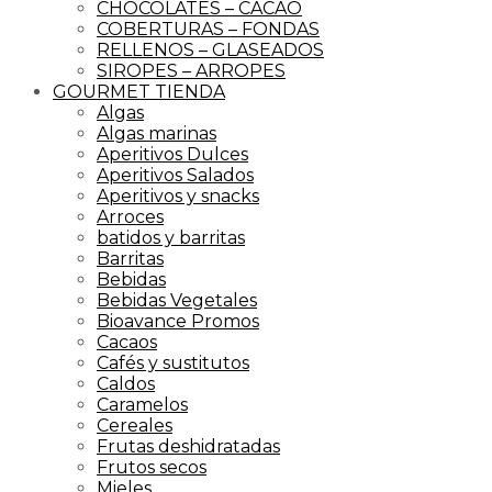
CHOCOLATES – CACAO
COBERTURAS – FONDAS
RELLENOS – GLASEADOS
SIROPES – ARROPES
GOURMET TIENDA
Algas
Algas marinas
Aperitivos Dulces
Aperitivos Salados
Aperitivos y snacks
Arroces
batidos y barritas
Barritas
Bebidas
Bebidas Vegetales
Bioavance Promos
Cacaos
Cafés y sustitutos
Caldos
Caramelos
Cereales
Frutas deshidratadas
Frutos secos
Mieles