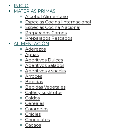
INICIO
MATERIAS PRIMAS
Alcohol Alimentario
Especias Cocina Iinternacional
Especias Cocina Nacional
Preparados Carnes
Preparados Pescados
ALIMENTACIÓN
Aderezos
Aguas
Aperitivos Dulces
Aperitivos Salados
Aperitivos y snacks
Arroces
Bebidas
Bebidas Vegetales
Cafés y sustitutos
Caldos
Cereales
Caramelos
Chicles
Chocolates
Cacaos