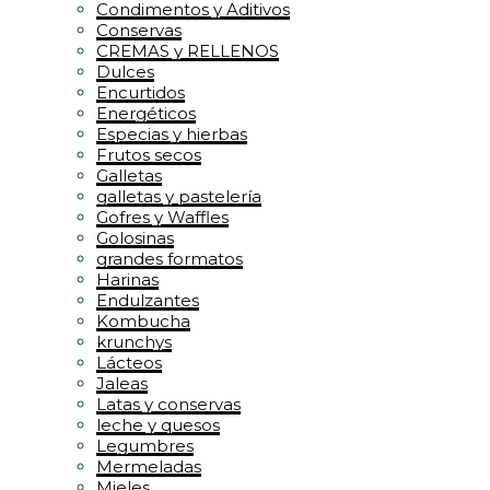
Condimentos y Aditivos
Conservas
CREMAS y RELLENOS
Dulces
Encurtidos
Energéticos
Especias y hierbas
Frutos secos
Galletas
galletas y pastelería
Gofres y Waffles
Golosinas
grandes formatos
Harinas
Endulzantes
Kombucha
krunchys
Lácteos
Jaleas
Latas y conservas
leche y quesos
Legumbres
Mermeladas
Mieles