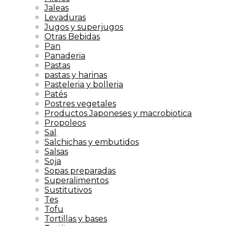
Jaleas
Levaduras
Jugos y superjugos
Otras Bebidas
Pan
Panaderia
Pastas
pastas y harinas
Pasteleria y bolleria
Patés
Postres vegetales
Productos Japoneses y macrobiotica
Propoleos
Sal
Salchichas y embutidos
Salsas
Soja
Sopas preparadas
Superalimentos
Sustitutivos
Tes
Tofu
Tortillas y bases