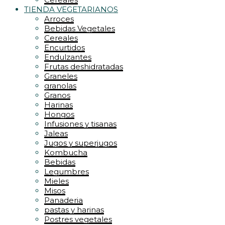
TIENDA VEGETARIANOS
Arroces
Bebidas Vegetales
Cereales
Encurtidos
Endulzantes
Frutas deshidratadas
Graneles
granolas
Granos
Harinas
Hongos
Infusiones y tisanas
Jaleas
Jugos y superjugos
Kombucha
Bebidas
Legumbres
Mieles
Misos
Panaderia
pastas y harinas
Postres vegetales