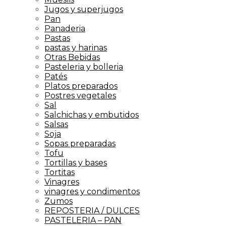
Jugos y superjugos
Pan
Panaderia
Pastas
pastas y harinas
Otras Bebidas
Pasteleria y bolleria
Patés
Platos preparados
Postres vegetales
Sal
Salchichas y embutidos
Salsas
Soja
Sopas preparadas
Tofu
Tortillas y bases
Tortitas
Vinagres
vinagres y condimentos
Zumos
REPOSTERIA / DULCES
PASTELERIA – PAN