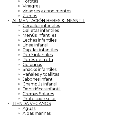
Tortitas
Vinagres
vinagres y condimentos
Zumos
ALIMENTACIÓN BEBES & INFANTIL
Cereales infantiles
Galletas infantiles
Menús infantiles
Leches infantiles
Linea infantil
Papillas infantiles
Puré infantiles
Purés de fruta
Golosinas
Snacks infantiles
Pañales y toallitas
Jabones infantil
Champús infantil
Dentríficos infantil
Cremas Solares
Proteccion solar
TIENDA VEGANOS
Aguas
Algas marinas