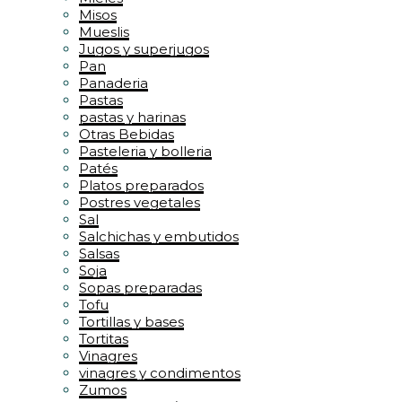
Misos
Mueslis
Jugos y superjugos
Pan
Panaderia
Pastas
pastas y harinas
Otras Bebidas
Pasteleria y bolleria
Patés
Platos preparados
Postres vegetales
Sal
Salchichas y embutidos
Salsas
Soja
Sopas preparadas
Tofu
Tortillas y bases
Tortitas
Vinagres
vinagres y condimentos
Zumos