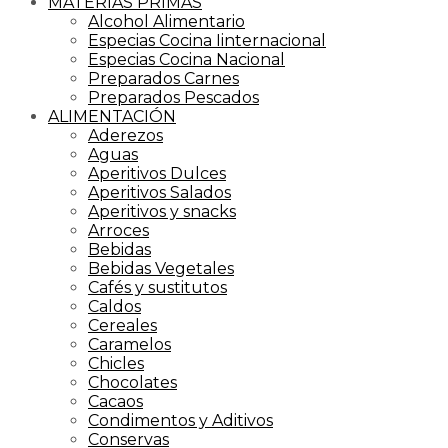
MATERIAS PRIMAS
Alcohol Alimentario
Especias Cocina Iinternacional
Especias Cocina Nacional
Preparados Carnes
Preparados Pescados
ALIMENTACIÓN
Aderezos
Aguas
Aperitivos Dulces
Aperitivos Salados
Aperitivos y snacks
Arroces
Bebidas
Bebidas Vegetales
Cafés y sustitutos
Caldos
Cereales
Caramelos
Chicles
Chocolates
Cacaos
Condimentos y Aditivos
Conservas