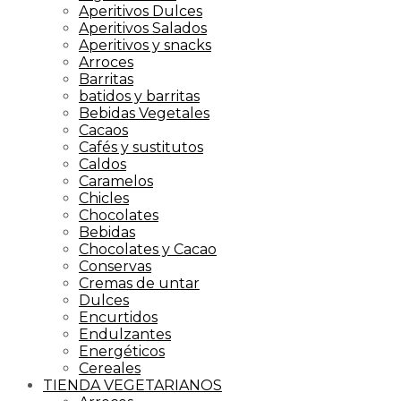
Aperitivos Dulces
Aperitivos Salados
Aperitivos y snacks
Arroces
Barritas
batidos y barritas
Bebidas Vegetales
Cacaos
Cafés y sustitutos
Caldos
Caramelos
Chicles
Chocolates
Bebidas
Chocolates y Cacao
Conservas
Cremas de untar
Dulces
Encurtidos
Endulzantes
Energéticos
Cereales
TIENDA VEGETARIANOS