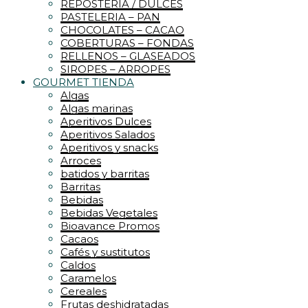
REPOSTERIA / DULCES
PASTELERIA – PAN
CHOCOLATES – CACAO
COBERTURAS – FONDAS
RELLENOS – GLASEADOS
SIROPES – ARROPES
GOURMET TIENDA
Algas
Algas marinas
Aperitivos Dulces
Aperitivos Salados
Aperitivos y snacks
Arroces
batidos y barritas
Barritas
Bebidas
Bebidas Vegetales
Bioavance Promos
Cacaos
Cafés y sustitutos
Caldos
Caramelos
Cereales
Frutas deshidratadas