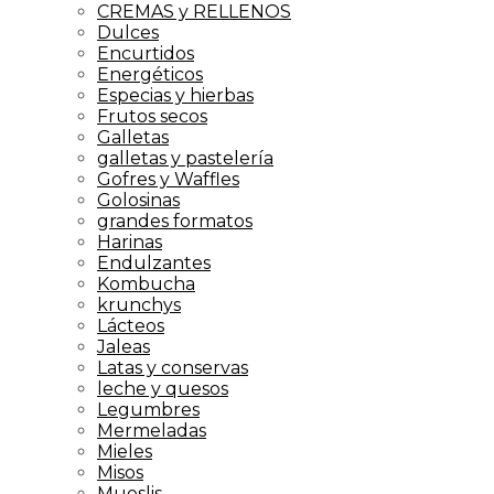
CREMAS y RELLENOS
Dulces
Encurtidos
Energéticos
Especias y hierbas
Frutos secos
Galletas
galletas y pastelería
Gofres y Waffles
Golosinas
grandes formatos
Harinas
Endulzantes
Kombucha
krunchys
Lácteos
Jaleas
Latas y conservas
leche y quesos
Legumbres
Mermeladas
Mieles
Misos
Mueslis