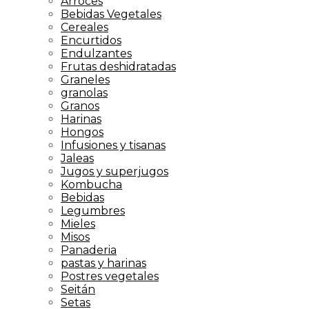
Arroces
Bebidas Vegetales
Cereales
Encurtidos
Endulzantes
Frutas deshidratadas
Graneles
granolas
Granos
Harinas
Hongos
Infusiones y tisanas
Jaleas
Jugos y superjugos
Kombucha
Bebidas
Legumbres
Mieles
Misos
Panaderia
pastas y harinas
Postres vegetales
Seitán
Setas