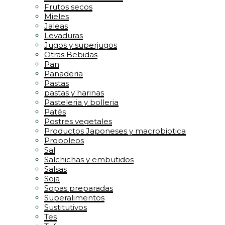
Frutos secos
Mieles
Jaleas
Levaduras
Jugos y superjugos
Otras Bebidas
Pan
Panaderia
Pastas
pastas y harinas
Pasteleria y bolleria
Patés
Postres vegetales
Productos Japoneses y macrobiotica
Propoleos
Sal
Salchichas y embutidos
Salsas
Soja
Sopas preparadas
Superalimentos
Sustitutivos
Tes