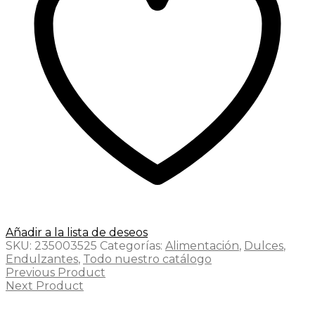
Añadir a la lista de deseos
SKU:
235003525
Categorías:
Alimentación
,
Dulces
,
Endulzantes
,
Todo nuestro catálogo
Previous Product
Next Product