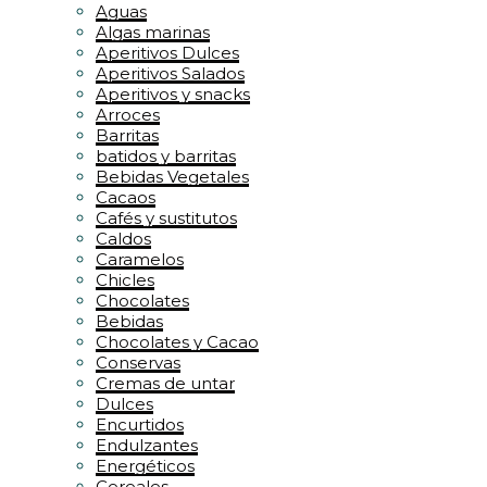
Aguas
Algas marinas
Aperitivos Dulces
Aperitivos Salados
Aperitivos y snacks
Arroces
Barritas
batidos y barritas
Bebidas Vegetales
Cacaos
Cafés y sustitutos
Caldos
Caramelos
Chicles
Chocolates
Bebidas
Chocolates y Cacao
Conservas
Cremas de untar
Dulces
Encurtidos
Endulzantes
Energéticos
Cereales