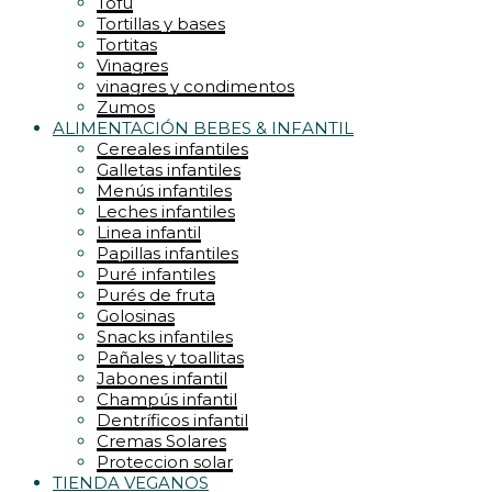
Tofu
Tortillas y bases
Tortitas
Vinagres
vinagres y condimentos
Zumos
ALIMENTACIÓN BEBES & INFANTIL
Cereales infantiles
Galletas infantiles
Menús infantiles
Leches infantiles
Linea infantil
Papillas infantiles
Puré infantiles
Purés de fruta
Golosinas
Snacks infantiles
Pañales y toallitas
Jabones infantil
Champús infantil
Dentríficos infantil
Cremas Solares
Proteccion solar
TIENDA VEGANOS