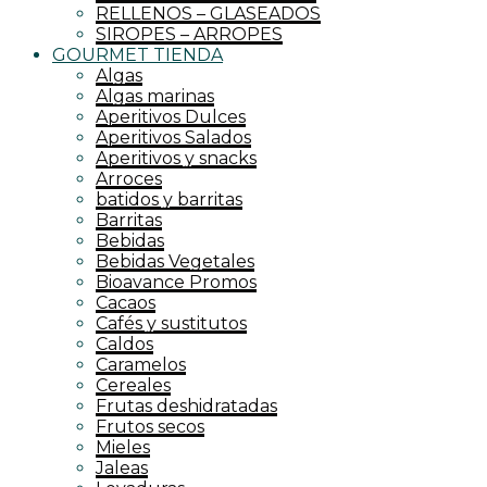
RELLENOS – GLASEADOS
SIROPES – ARROPES
GOURMET TIENDA
Algas
Algas marinas
Aperitivos Dulces
Aperitivos Salados
Aperitivos y snacks
Arroces
batidos y barritas
Barritas
Bebidas
Bebidas Vegetales
Bioavance Promos
Cacaos
Cafés y sustitutos
Caldos
Caramelos
Cereales
Frutas deshidratadas
Frutos secos
Mieles
Jaleas