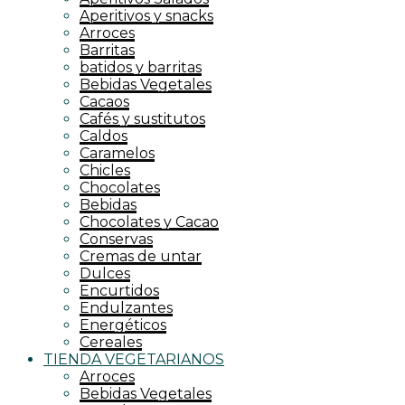
Aperitivos y snacks
Arroces
Barritas
batidos y barritas
Bebidas Vegetales
Cacaos
Cafés y sustitutos
Caldos
Caramelos
Chicles
Chocolates
Bebidas
Chocolates y Cacao
Conservas
Cremas de untar
Dulces
Encurtidos
Endulzantes
Energéticos
Cereales
TIENDA VEGETARIANOS
Arroces
Bebidas Vegetales