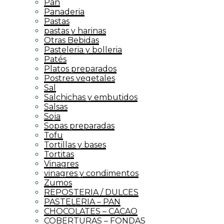
Pan
Panaderia
Pastas
pastas y harinas
Otras Bebidas
Pasteleria y bolleria
Patés
Platos preparados
Postres vegetales
Sal
Salchichas y embutidos
Salsas
Soja
Sopas preparadas
Tofu
Tortillas y bases
Tortitas
Vinagres
vinagres y condimentos
Zumos
REPOSTERIA / DULCES
PASTELERIA – PAN
CHOCOLATES – CACAO
COBERTURAS – FONDAS