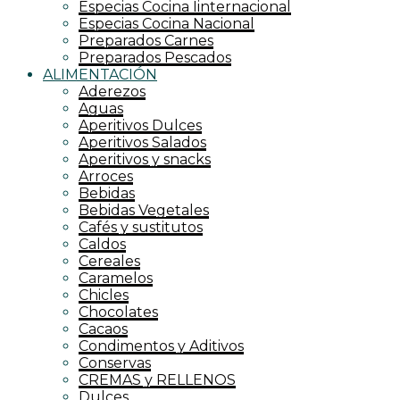
Especias Cocina Iinternacional
Especias Cocina Nacional
Preparados Carnes
Preparados Pescados
ALIMENTACIÓN
Aderezos
Aguas
Aperitivos Dulces
Aperitivos Salados
Aperitivos y snacks
Arroces
Bebidas
Bebidas Vegetales
Cafés y sustitutos
Caldos
Cereales
Caramelos
Chicles
Chocolates
Cacaos
Condimentos y Aditivos
Conservas
CREMAS y RELLENOS
Dulces