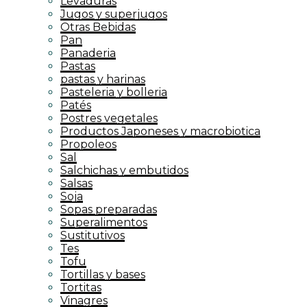
Levaduras
Jugos y superjugos
Otras Bebidas
Pan
Panaderia
Pastas
pastas y harinas
Pasteleria y bolleria
Patés
Postres vegetales
Productos Japoneses y macrobiotica
Propoleos
Sal
Salchichas y embutidos
Salsas
Soja
Sopas preparadas
Superalimentos
Sustitutivos
Tes
Tofu
Tortillas y bases
Tortitas
Vinagres