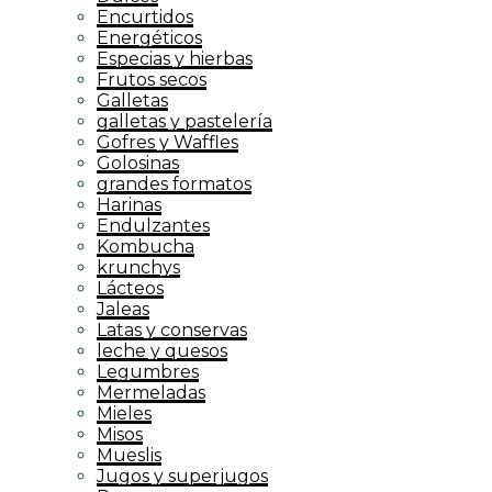
Encurtidos
Energéticos
Especias y hierbas
Frutos secos
Galletas
galletas y pastelería
Gofres y Waffles
Golosinas
grandes formatos
Harinas
Endulzantes
Kombucha
krunchys
Lácteos
Jaleas
Latas y conservas
leche y quesos
Legumbres
Mermeladas
Mieles
Misos
Mueslis
Jugos y superjugos