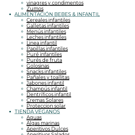
vinagres y condimentos
Zumos
ALIMENTACIÓN BEBES & INFANTIL
Cereales infantiles
Galletas infantiles
Menús infantiles
Leches infantiles
Linea infantil
Papillas infantiles
Puré infantiles
Purés de fruta
Golosinas
Snacks infantiles
Pañales y toallitas
Jabones infantil
Champús infantil
Dentríficos infantil
Cremas Solares
Proteccion solar
TIENDA VEGANOS
Aguas
Algas marinas
Aperitivos Dulces
Aperitivos Salados