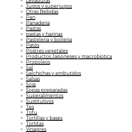
Levaduras
Jugos y superjugos
Otras Bebidas
Pan
Panaderia
Pastas
pastas y harinas
Pasteleria y bolleria
Patés
Postres vegetales
Productos Japoneses y macrobiotica
Propoleos
Sal
Salchichas y embutidos
Salsas
Soja
Sopas preparadas
Superalimentos
Sustitutivos
Tes
Tofu
Tortillas y bases
Tortitas
Vinagres