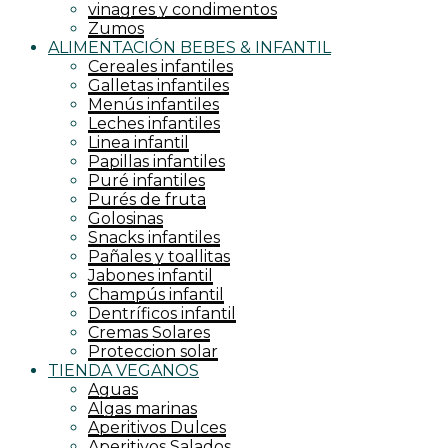
vinagres y condimentos
Zumos
ALIMENTACIÓN BEBES & INFANTIL
Cereales infantiles
Galletas infantiles
Menús infantiles
Leches infantiles
Linea infantil
Papillas infantiles
Puré infantiles
Purés de fruta
Golosinas
Snacks infantiles
Pañales y toallitas
Jabones infantil
Champús infantil
Dentríficos infantil
Cremas Solares
Proteccion solar
TIENDA VEGANOS
Aguas
Algas marinas
Aperitivos Dulces
Aperitivos Salados