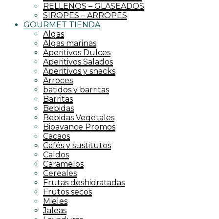
RELLENOS – GLASEADOS
SIROPES – ARROPES
GOURMET TIENDA
Algas
Algas marinas
Aperitivos Dulces
Aperitivos Salados
Aperitivos y snacks
Arroces
batidos y barritas
Barritas
Bebidas
Bebidas Vegetales
Bioavance Promos
Cacaos
Cafés y sustitutos
Caldos
Caramelos
Cereales
Frutas deshidratadas
Frutos secos
Mieles
Jaleas