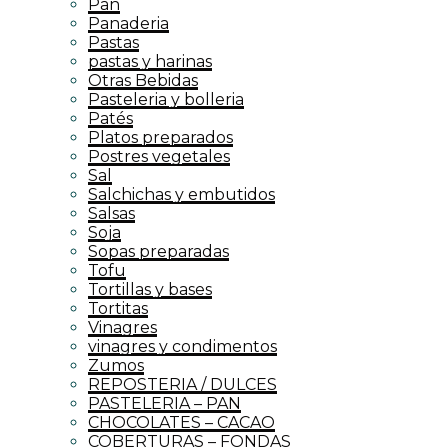
Pan
Panaderia
Pastas
pastas y harinas
Otras Bebidas
Pasteleria y bolleria
Patés
Platos preparados
Postres vegetales
Sal
Salchichas y embutidos
Salsas
Soja
Sopas preparadas
Tofu
Tortillas y bases
Tortitas
Vinagres
vinagres y condimentos
Zumos
REPOSTERIA / DULCES
PASTELERIA – PAN
CHOCOLATES – CACAO
COBERTURAS – FONDAS