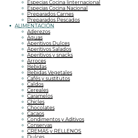
Especias Cocina Iinternacional
Especias Cocina Nacional
Preparados Carnes
Preparados Pescados
ALIMENTACIÓN
Aderezos
Aguas
Aperitivos Dulces
Aperitivos Salados
Aperitivos y snacks
Arroces
Bebidas
Bebidas Vegetales
Cafés y sustitutos
Caldos
Cereales
Caramelos
Chicles
Chocolates
Cacaos
Condimentos y Aditivos
Conservas
CREMAS y RELLENOS
Dulces