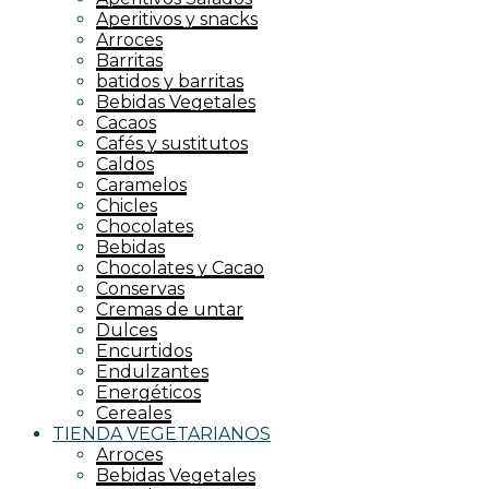
Aperitivos y snacks
Arroces
Barritas
batidos y barritas
Bebidas Vegetales
Cacaos
Cafés y sustitutos
Caldos
Caramelos
Chicles
Chocolates
Bebidas
Chocolates y Cacao
Conservas
Cremas de untar
Dulces
Encurtidos
Endulzantes
Energéticos
Cereales
TIENDA VEGETARIANOS
Arroces
Bebidas Vegetales