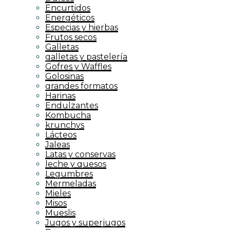
Encurtidos
Energéticos
Especias y hierbas
Frutos secos
Galletas
galletas y pastelería
Gofres y Waffles
Golosinas
grandes formatos
Harinas
Endulzantes
Kombucha
krunchys
Lácteos
Jaleas
Latas y conservas
leche y quesos
Legumbres
Mermeladas
Mieles
Misos
Mueslis
Jugos y superjugos