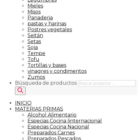
Mieles
Misos
Panaderia
pastas y harinas
Postres vegetales
Seitán
Setas
Soja
Tempe
Tofu
Tortillas y bases
vinagres y condimentos
Zumos
Búsqueda de productos
INICIO
MATERIAS PRIMAS
Alcohol Alimentario
Especias Cocina Iinternacional
Especias Cocina Nacional
Preparados Carnes
Preparados Pescados