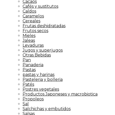
Cacaos
Cafés y sustitutos
Caldos
Caramelos
Cereales
Frutas deshidratadas
Frutos secos
Mieles
Jaleas
Levaduras
Jugos y superjugos
Otras Bebidas
Pan
Panaderia
Pastas
pastas y harinas
Pasteleria y bolleria
Patés
Postres vegetales
Productos Japoneses y macrobiotica
Propoleos
Sal
Salchichas y embutidos
Salsas