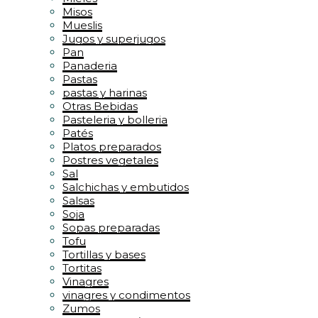
Misos
Mueslis
Jugos y superjugos
Pan
Panaderia
Pastas
pastas y harinas
Otras Bebidas
Pasteleria y bolleria
Patés
Platos preparados
Postres vegetales
Sal
Salchichas y embutidos
Salsas
Soja
Sopas preparadas
Tofu
Tortillas y bases
Tortitas
Vinagres
vinagres y condimentos
Zumos