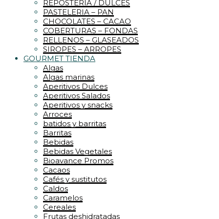
REPOSTERIA / DULCES
PASTELERIA – PAN
CHOCOLATES – CACAO
COBERTURAS – FONDAS
RELLENOS – GLASEADOS
SIROPES – ARROPES
GOURMET TIENDA
Algas
Algas marinas
Aperitivos Dulces
Aperitivos Salados
Aperitivos y snacks
Arroces
batidos y barritas
Barritas
Bebidas
Bebidas Vegetales
Bioavance Promos
Cacaos
Cafés y sustitutos
Caldos
Caramelos
Cereales
Frutas deshidratadas