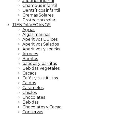
Jabones infantil
Champús infantil
Dentríficos infantil
Cremas Solares
Proteccion solar
TIENDA VEGANOS
Aguas
Algas marinas
Aperitivos Dulces
Aperitivos Salados
Aperitivos y snacks
Arroces
Barritas
batidos y barritas
Bebidas Vegetales
Cacaos
Cafés y sustitutos
Caldos
Caramelos
Chicles
Chocolates
Bebidas
Chocolates y Cacao
Conservas