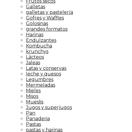
Frutos secos
Galletas
galletas y pastelería
Gofres y Waffles
Golosinas
grandes formatos
Harinas
Endulzantes
Kombucha
krunchys
Lácteos
Jaleas
Latas y conservas
leche y quesos
Legumbres
Mermeladas
Mieles
Misos
Mueslis
Jugos y superjugos
Pan
Panaderia
Pastas
pastas y harinas