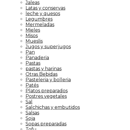
Jaleas
Latas y conservas
leche y quesos
Legumbres
Mermeladas
Mieles
Misos
Mueslis
Jugos y superjugos
Pan
Panaderia
Pastas
pastas y harinas
Otras Bebidas
Pasteleria y bolleria
Patés
Platos preparados
Postres vegetales
Sal
Salchichas y embutidos
Salsas
Soja
Sopas preparadas
Tofu