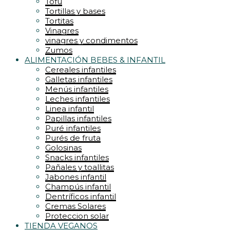
Tofu
Tortillas y bases
Tortitas
Vinagres
vinagres y condimentos
Zumos
ALIMENTACIÓN BEBES & INFANTIL
Cereales infantiles
Galletas infantiles
Menús infantiles
Leches infantiles
Linea infantil
Papillas infantiles
Puré infantiles
Purés de fruta
Golosinas
Snacks infantiles
Pañales y toallitas
Jabones infantil
Champús infantil
Dentríficos infantil
Cremas Solares
Proteccion solar
TIENDA VEGANOS