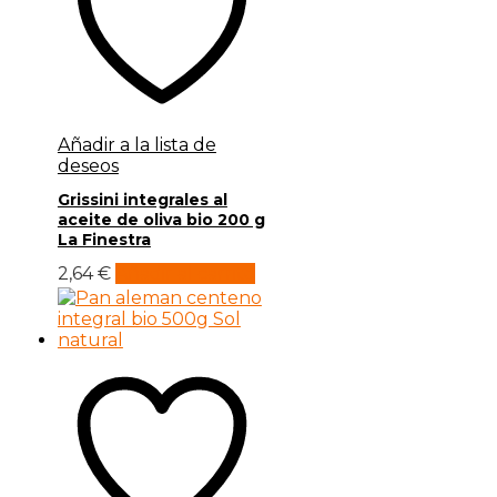
Añadir a la lista de
deseos
Grissini integrales al
aceite de oliva bio 200 g
La Finestra
2,64
€
Añadir al carrito