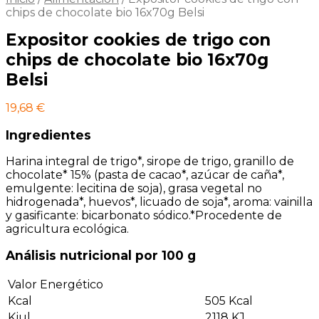
chips de chocolate bio 16x70g Belsi
Expositor cookies de trigo con
chips de chocolate bio 16x70g
Belsi
19,68
€
Ingredientes
Harina integral de trigo*, sirope de trigo, granillo de
chocolate* 15% (pasta de cacao*, azúcar de caña*,
emulgente: lecitina de soja), grasa vegetal no
hidrogenada*, huevos*, licuado de soja*, aroma: vainilla
y gasificante: bicarbonato sódico.*Procedente de
agricultura ecológica.
Análisis nutricional por 100 g
Valor Energético
Kcal
505 Kcal
Kjul
2118 KJ