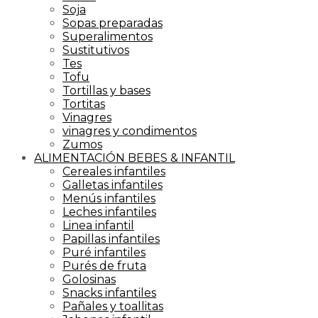
Soja
Sopas preparadas
Superalimentos
Sustitutivos
Tes
Tofu
Tortillas y bases
Tortitas
Vinagres
vinagres y condimentos
Zumos
ALIMENTACIÓN BEBES & INFANTIL
Cereales infantiles
Galletas infantiles
Menús infantiles
Leches infantiles
Linea infantil
Papillas infantiles
Puré infantiles
Purés de fruta
Golosinas
Snacks infantiles
Pañales y toallitas