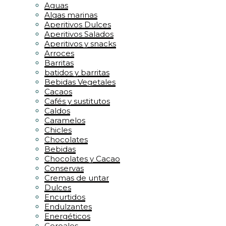
Aguas
Algas marinas
Aperitivos Dulces
Aperitivos Salados
Aperitivos y snacks
Arroces
Barritas
batidos y barritas
Bebidas Vegetales
Cacaos
Cafés y sustitutos
Caldos
Caramelos
Chicles
Chocolates
Bebidas
Chocolates y Cacao
Conservas
Cremas de untar
Dulces
Encurtidos
Endulzantes
Energéticos
Cereales