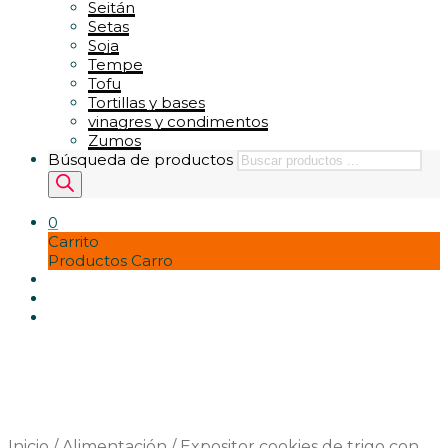
Seitán
Setas
Soja
Tempe
Tofu
Tortillas y bases
vinagres y condimentos
Zumos
Búsqueda de productos
0
Carrito
Productos Carro
Inicio
/
Alimentación
/
Expositor cookies de trigo con