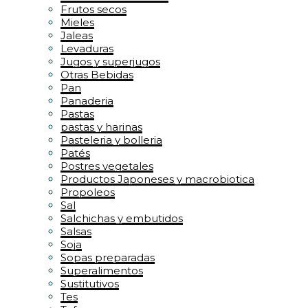
Frutos secos
Mieles
Jaleas
Levaduras
Jugos y superjugos
Otras Bebidas
Pan
Panaderia
Pastas
pastas y harinas
Pasteleria y bolleria
Patés
Postres vegetales
Productos Japoneses y macrobiotica
Propoleos
Sal
Salchichas y embutidos
Salsas
Soja
Sopas preparadas
Superalimentos
Sustitutivos
Tes