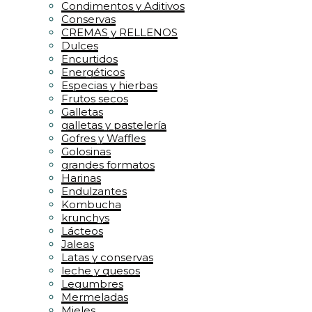
Condimentos y Aditivos
Conservas
CREMAS y RELLENOS
Dulces
Encurtidos
Energéticos
Especias y hierbas
Frutos secos
Galletas
galletas y pastelería
Gofres y Waffles
Golosinas
grandes formatos
Harinas
Endulzantes
Kombucha
krunchys
Lácteos
Jaleas
Latas y conservas
leche y quesos
Legumbres
Mermeladas
Mieles