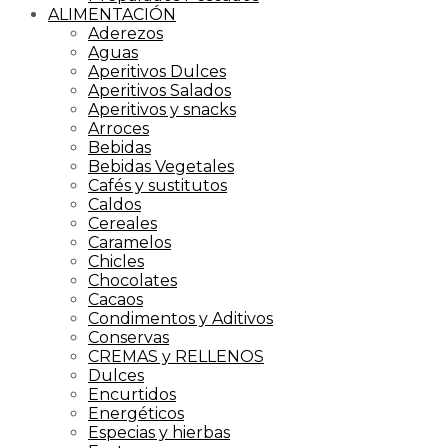
ALIMENTACIÓN
Aderezos
Aguas
Aperitivos Dulces
Aperitivos Salados
Aperitivos y snacks
Arroces
Bebidas
Bebidas Vegetales
Cafés y sustitutos
Caldos
Cereales
Caramelos
Chicles
Chocolates
Cacaos
Condimentos y Aditivos
Conservas
CREMAS y RELLENOS
Dulces
Encurtidos
Energéticos
Especias y hierbas