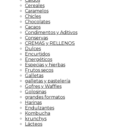
Caldos
Cereales
Caramelos
Chicles
Chocolates
Cacaos
Condimentos y Aditivos
Conservas
CREMAS y RELLENOS
Dulces
Encurtidos
Energéticos
Especias y hierbas
Frutos secos
Galletas
galletas y pastelería
Gofres y Waffles
Golosinas
grandes formatos
Harinas
Endulzantes
Kombucha
krunchys
Lácteos