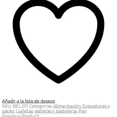
Añadir a la lista de deseos
SKU:
BEL.011
Categorías:
Alimentación
,
Expositores y
packs
,
Galletas
,
galletas y pastelería
,
Pan
Previous Product