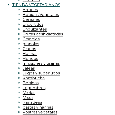
TIENDA VEGETARIANOS
Arroces
Bebidas Vegetales
Cereales
Encurtidos
Endulzantes
Frutas deshidratadas
Graneles
granolas
Granos
Harinas
Hongos
Infusiones y tisanas
Jaleas
Jugos y superjugos
Kombucha
Bebidas
Legumbres
Mieles
Misos
Panaderia
pastas y harinas
Postres vegetales