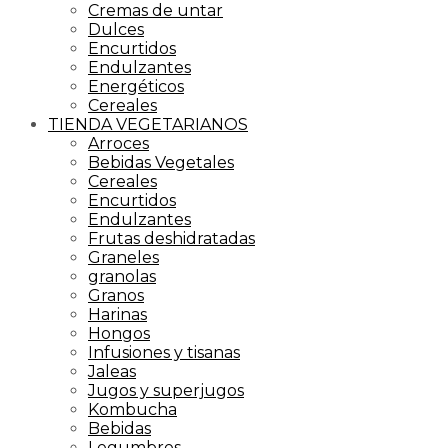
Cremas de untar
Dulces
Encurtidos
Endulzantes
Energéticos
Cereales
TIENDA VEGETARIANOS
Arroces
Bebidas Vegetales
Cereales
Encurtidos
Endulzantes
Frutas deshidratadas
Graneles
granolas
Granos
Harinas
Hongos
Infusiones y tisanas
Jaleas
Jugos y superjugos
Kombucha
Bebidas
Legumbres