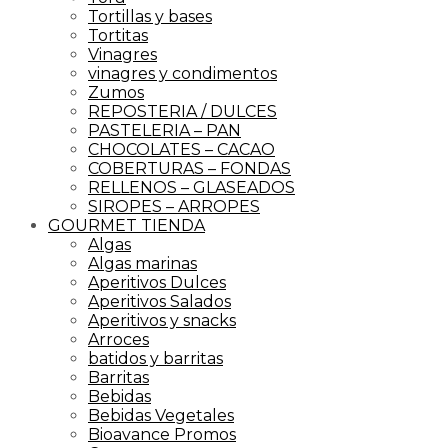
Tortillas y bases
Tortitas
Vinagres
vinagres y condimentos
Zumos
REPOSTERIA / DULCES
PASTELERIA – PAN
CHOCOLATES – CACAO
COBERTURAS – FONDAS
RELLENOS – GLASEADOS
SIROPES – ARROPES
GOURMET TIENDA
Algas
Algas marinas
Aperitivos Dulces
Aperitivos Salados
Aperitivos y snacks
Arroces
batidos y barritas
Barritas
Bebidas
Bebidas Vegetales
Bioavance Promos