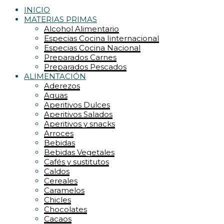
INICIO
MATERIAS PRIMAS
Alcohol Alimentario
Especias Cocina Iinternacional
Especias Cocina Nacional
Preparados Carnes
Preparados Pescados
ALIMENTACIÓN
Aderezos
Aguas
Aperitivos Dulces
Aperitivos Salados
Aperitivos y snacks
Arroces
Bebidas
Bebidas Vegetales
Cafés y sustitutos
Caldos
Cereales
Caramelos
Chicles
Chocolates
Cacaos