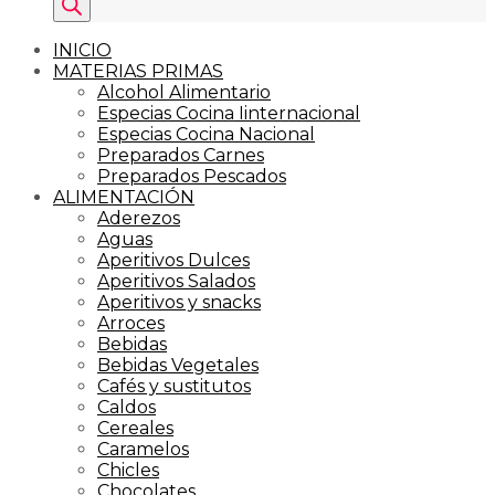
INICIO
MATERIAS PRIMAS
Alcohol Alimentario
Especias Cocina Iinternacional
Especias Cocina Nacional
Preparados Carnes
Preparados Pescados
ALIMENTACIÓN
Aderezos
Aguas
Aperitivos Dulces
Aperitivos Salados
Aperitivos y snacks
Arroces
Bebidas
Bebidas Vegetales
Cafés y sustitutos
Caldos
Cereales
Caramelos
Chicles
Chocolates