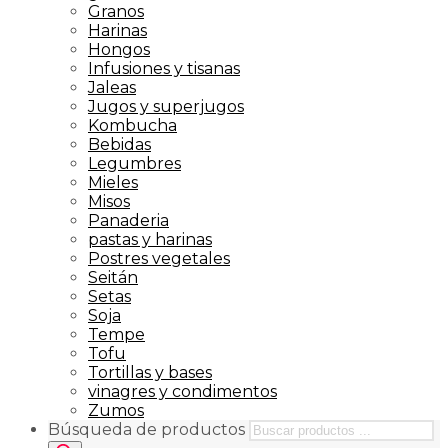
Granos
Harinas
Hongos
Infusiones y tisanas
Jaleas
Jugos y superjugos
Kombucha
Bebidas
Legumbres
Mieles
Misos
Panaderia
pastas y harinas
Postres vegetales
Seitán
Setas
Soja
Tempe
Tofu
Tortillas y bases
vinagres y condimentos
Zumos
Búsqueda de productos