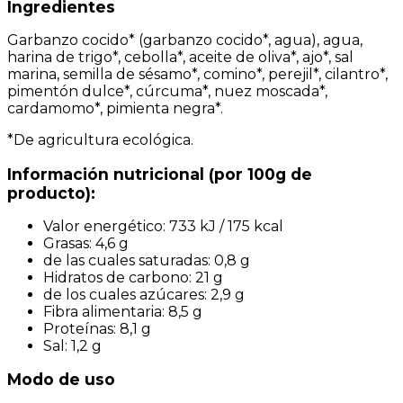
Ingredientes
Garbanzo cocido* (garbanzo cocido*, agua), agua,
harina de trigo*, cebolla*, aceite de oliva*, ajo*, sal
marina, semilla de sésamo*, comino*, perejil*, cilantro*,
pimentón dulce*, cúrcuma*, nuez moscada*,
cardamomo*, pimienta negra*.
*De agricultura ecológica.
Información nutricional (por 100g de
producto):
Valor energético: 733 kJ / 175 kcal
Grasas: 4,6 g
de las cuales saturadas: 0,8 g
Hidratos de carbono: 21 g
de los cuales azúcares: 2,9 g
Fibra alimentaria: 8,5 g
Proteínas: 8,1 g
Sal: 1,2 g
Modo de uso