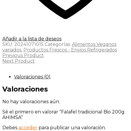
Añadir a la lista de deseos
SKU:
20241071015
Categorías:
Alimentos Veganos
variados
,
Productos Frescos - Envios Refrigerados
Previous Product
Next Product
Valoraciones (0)
Valoraciones
No hay valoraciones aún.
Sé el primero en valorar “Falafel tradicional Bio 200g
AHIMSA”
Debes
acceder
para publicar una valoración.