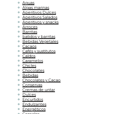
Aguas
Algas marinas
Aperitivos Dulces
Aperitivos Salados
Aperitivos y snacks
Arroces
Barritas
batidos y barritas
Bebidas Vegetales
Cacaos
Cafés y sustitutos
Caldos
Caramelos
Chicles
Chocolates
Bebidas
Chocolates y Cacao
Conservas
Cremas de untar
Dulces
Encurtidos
Endulzantes
Energéticos
Cereales