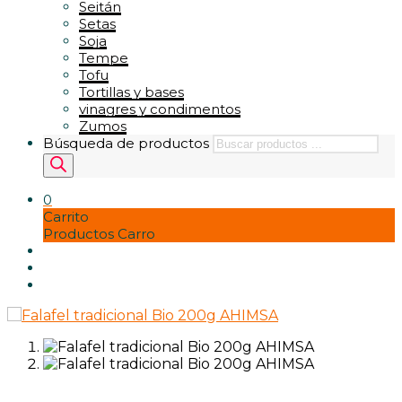
Seitán
Setas
Soja
Tempe
Tofu
Tortillas y bases
vinagres y condimentos
Zumos
Búsqueda de productos
0
Carrito
Productos Carro