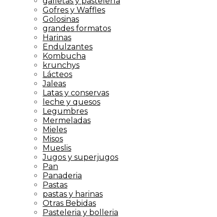
galletas y pastelería
Gofres y Waffles
Golosinas
grandes formatos
Harinas
Endulzantes
Kombucha
krunchys
Lácteos
Jaleas
Latas y conservas
leche y quesos
Legumbres
Mermeladas
Mieles
Misos
Mueslis
Jugos y superjugos
Pan
Panaderia
Pastas
pastas y harinas
Otras Bebidas
Pasteleria y bolleria