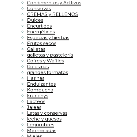
Condimentos y Aditivos
Conservas
CREMAS y RELLENOS
Dulces
Encurtidos
Energéticos
Especias y hierbas
Frutos secos
Galletas
galletas y pastelería
Gofres y Waffles
Golosinas
grandes formatos
Harinas
Endulzantes
Kombucha
krunchys
Lácteos
Jaleas
Latas y conservas
leche y quesos
Legumbres
Mermeladas
Mieles