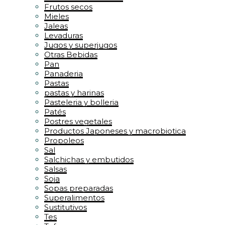
Frutos secos
Mieles
Jaleas
Levaduras
Jugos y superjugos
Otras Bebidas
Pan
Panaderia
Pastas
pastas y harinas
Pasteleria y bolleria
Patés
Postres vegetales
Productos Japoneses y macrobiotica
Propoleos
Sal
Salchichas y embutidos
Salsas
Soja
Sopas preparadas
Superalimentos
Sustitutivos
Tes