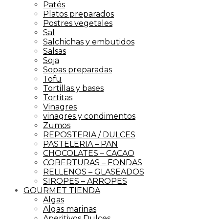
Patés
Platos preparados
Postres vegetales
Sal
Salchichas y embutidos
Salsas
Soja
Sopas preparadas
Tofu
Tortillas y bases
Tortitas
Vinagres
vinagres y condimentos
Zumos
REPOSTERIA / DULCES
PASTELERIA – PAN
CHOCOLATES – CACAO
COBERTURAS – FONDAS
RELLENOS – GLASEADOS
SIROPES – ARROPES
GOURMET TIENDA
Algas
Algas marinas
Aperitivos Dulces