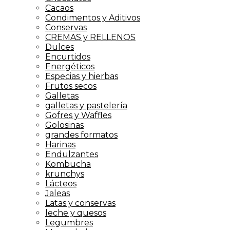
Cacaos
Condimentos y Aditivos
Conservas
CREMAS y RELLENOS
Dulces
Encurtidos
Energéticos
Especias y hierbas
Frutos secos
Galletas
galletas y pastelería
Gofres y Waffles
Golosinas
grandes formatos
Harinas
Endulzantes
Kombucha
krunchys
Lácteos
Jaleas
Latas y conservas
leche y quesos
Legumbres