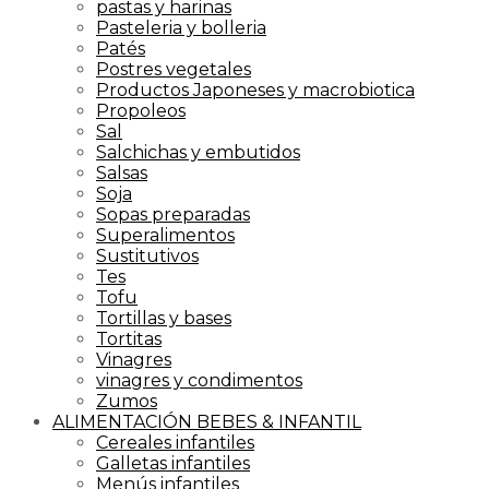
pastas y harinas
Pasteleria y bolleria
Patés
Postres vegetales
Productos Japoneses y macrobiotica
Propoleos
Sal
Salchichas y embutidos
Salsas
Soja
Sopas preparadas
Superalimentos
Sustitutivos
Tes
Tofu
Tortillas y bases
Tortitas
Vinagres
vinagres y condimentos
Zumos
ALIMENTACIÓN BEBES & INFANTIL
Cereales infantiles
Galletas infantiles
Menús infantiles