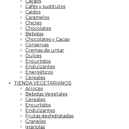
Cacaos
Cafés y sustitutos
Caldos
Caramelos
Chicles
Chocolates
Bebidas
Chocolates y Cacao
Conservas
Cremas de untar
Dulces
Encurtidos
Endulzantes
Energéticos
Cereales
TIENDA VEGETARIANOS
Arroces
Bebidas Vegetales
Cereales
Encurtidos
Endulzantes
Frutas deshidratadas
Graneles
granolas