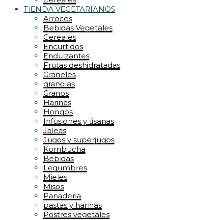
TIENDA VEGETARIANOS
Arroces
Bebidas Vegetales
Cereales
Encurtidos
Endulzantes
Frutas deshidratadas
Graneles
granolas
Granos
Harinas
Hongos
Infusiones y tisanas
Jaleas
Jugos y superjugos
Kombucha
Bebidas
Legumbres
Mieles
Misos
Panaderia
pastas y harinas
Postres vegetales