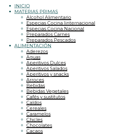
INICIO
MATERIAS PRIMAS
Alcohol Alimentario
Especias Cocina Iinternacional
Especias Cocina Nacional
Preparados Carnes
Preparados Pescados
ALIMENTACIÓN
Aderezos
Aguas
Aperitivos Dulces
Aperitivos Salados
Aperitivos y snacks
Arroces
Bebidas
Bebidas Vegetales
Cafés y sustitutos
Caldos
Cereales
Caramelos
Chicles
Chocolates
Cacaos