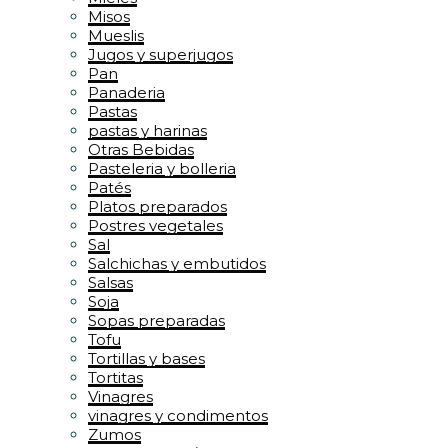
Misos
Mueslis
Jugos y superjugos
Pan
Panaderia
Pastas
pastas y harinas
Otras Bebidas
Pasteleria y bolleria
Patés
Platos preparados
Postres vegetales
Sal
Salchichas y embutidos
Salsas
Soja
Sopas preparadas
Tofu
Tortillas y bases
Tortitas
Vinagres
vinagres y condimentos
Zumos