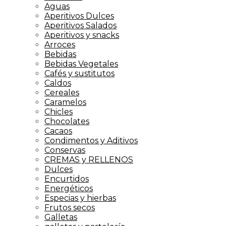
Aguas
Aperitivos Dulces
Aperitivos Salados
Aperitivos y snacks
Arroces
Bebidas
Bebidas Vegetales
Cafés y sustitutos
Caldos
Cereales
Caramelos
Chicles
Chocolates
Cacaos
Condimentos y Aditivos
Conservas
CREMAS y RELLENOS
Dulces
Encurtidos
Energéticos
Especias y hierbas
Frutos secos
Galletas