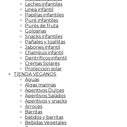
Leches infantiles
Linea infantil
Papillas infantiles
Puré infantiles
Purés de fruta
Golosinas
Snacks infantiles
Pañales y toallitas
Jabones infantil
Champús infantil
Dentríficos infantil
Cremas Solares
Proteccion solar
TIENDA VEGANOS
Aguas
Algas marinas
Aperitivos Dulces
Aperitivos Salados
Aperitivos y snacks
Arroces
Barritas
batidos y barritas
Bebidas Vegetales