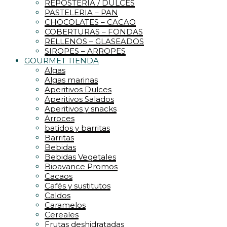
REPOSTERIA / DULCES
PASTELERIA – PAN
CHOCOLATES – CACAO
COBERTURAS – FONDAS
RELLENOS – GLASEADOS
SIROPES – ARROPES
GOURMET TIENDA
Algas
Algas marinas
Aperitivos Dulces
Aperitivos Salados
Aperitivos y snacks
Arroces
batidos y barritas
Barritas
Bebidas
Bebidas Vegetales
Bioavance Promos
Cacaos
Cafés y sustitutos
Caldos
Caramelos
Cereales
Frutas deshidratadas