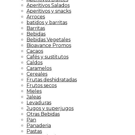
Aperitivos Salados
Aperitivos y snacks
Arroces
batidos y barritas
Barritas
Bebidas
Bebidas Vegetales
Bioavance Promos
Cacaos
Cafés y sustitutos
Caldos
Caramelos
Cereales
Frutas deshidratadas
Frutos secos
Mieles
Jaleas
Levaduras
Jugos y superjugos
Otras Bebidas
Pan
Panaderia
Pastas