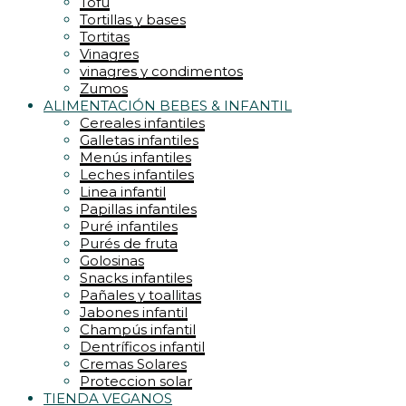
Tofu
Tortillas y bases
Tortitas
Vinagres
vinagres y condimentos
Zumos
ALIMENTACIÓN BEBES & INFANTIL
Cereales infantiles
Galletas infantiles
Menús infantiles
Leches infantiles
Linea infantil
Papillas infantiles
Puré infantiles
Purés de fruta
Golosinas
Snacks infantiles
Pañales y toallitas
Jabones infantil
Champús infantil
Dentríficos infantil
Cremas Solares
Proteccion solar
TIENDA VEGANOS