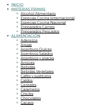
INICIO
MATERIAS PRIMAS
Alcohol Alimentario
Especias Cocina Iinternacional
Especias Cocina Nacional
Preparados Carnes
Preparados Pescados
ALIMENTACIÓN
Aderezos
Aguas
Aperitivos Dulces
Aperitivos Salados
Aperitivos y snacks
Arroces
Bebidas
Bebidas Vegetales
Cafés y sustitutos
Caldos
Cereales
Caramelos
Chicles
Chocolates
Cacaos