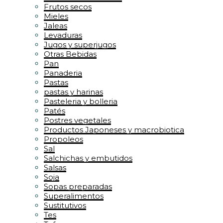
Frutos secos
Mieles
Jaleas
Levaduras
Jugos y superjugos
Otras Bebidas
Pan
Panaderia
Pastas
pastas y harinas
Pasteleria y bolleria
Patés
Postres vegetales
Productos Japoneses y macrobiotica
Propoleos
Sal
Salchichas y embutidos
Salsas
Soja
Sopas preparadas
Superalimentos
Sustitutivos
Tes