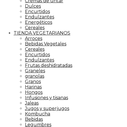
Cremas de untar
Dulces
Encurtidos
Endulzantes
Energéticos
Cereales
TIENDA VEGETARIANOS
Arroces
Bebidas Vegetales
Cereales
Encurtidos
Endulzantes
Frutas deshidratadas
Graneles
granolas
Granos
Harinas
Hongos
Infusiones y tisanas
Jaleas
Jugos y superjugos
Kombucha
Bebidas
Legumbres