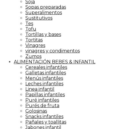
Soja
Sopas preparadas
Superalimentos
Sustitutivos
Tes
Tofu
Tortillas y bases
Tortitas
Vinagres
vinagres y condimentos
Zumos
ALIMENTACIÓN BEBES & INFANTIL
Cereales infantiles
Galletas infantiles
Menús infantiles
Leches infantiles
Linea infantil
Papillas infantiles
Puré infantiles
Purés de fruta
Golosinas
Snacks infantiles
Pañales y toallitas
Jabones infantil