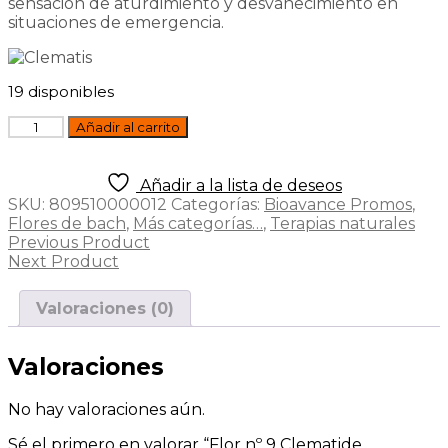
sensación de aturdimiento y desvanecimiento en
situaciones de emergencia.
19 disponibles
Flor
Añadir al carrito
nº
9
Clematide
Añadir a la lista de deseos
(clematis)
SKU:
809510000012
Categorías:
Bioavance Promos
,
20ml
Flores de bach
,
Más categorías…
,
Terapias naturales
Bach
Previous Product
cantidad
Next Product
Valoraciones (0)
Valoraciones
No hay valoraciones aún.
Sé el primero en valorar “Flor nº 9 Clematide