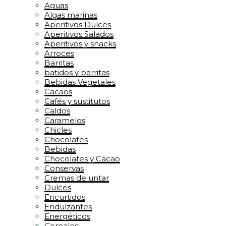
Aguas
Algas marinas
Aperitivos Dulces
Aperitivos Salados
Aperitivos y snacks
Arroces
Barritas
batidos y barritas
Bebidas Vegetales
Cacaos
Cafés y sustitutos
Caldos
Caramelos
Chicles
Chocolates
Bebidas
Chocolates y Cacao
Conservas
Cremas de untar
Dulces
Encurtidos
Endulzantes
Energéticos
Cereales