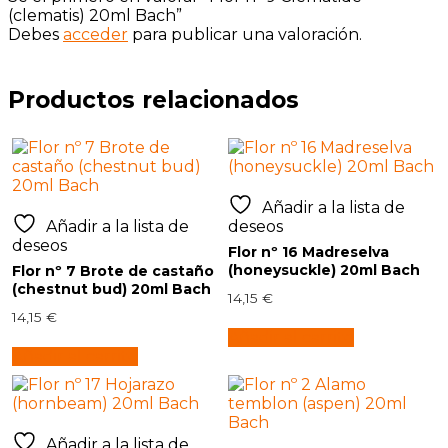
(clematis) 20ml Bach”
Debes
acceder
para publicar una valoración.
Productos relacionados
Añadir a la lista de
Añadir a la lista de
deseos
deseos
Flor nº 16 Madreselva
(honeysuckle) 20ml Bach
Flor nº 7 Brote de castaño
(chestnut bud) 20ml Bach
14,15
€
14,15
€
Añadir al carrito
Añadir al carrito
Añadir a la lista de