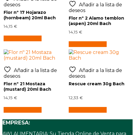
deseos
Añadir a la lista de
deseos
Flor nº 17 Hojarazo
(hornbeam) 20ml Bach
Flor nº 2 Alamo temblon
(aspen) 20ml Bach
14,15
€
14,15
€
Añadir al carrito
Añadir al carrito
Añadir a la lista de
Añadir a la lista de
deseos
deseos
Flor nº 21 Mostaza
Rescue cream 30g Bach
(mustard) 20ml Bach
14,15
€
12,33
€
Añadir al carrito
Añadir al carrito
EMPRESA:
AWI ALIMENTARIA: Su Tienda Online de Venta para