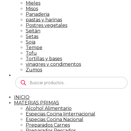
Mieles
Misos
Panaderia
pastas y harinas
Postres vegetales
Seitán
Setas
Soja
Tempe
Tofu
Tortillas y bases
vinagres y condimentos
Zumos
Búsqueda
de
productos
INICIO
MATERIAS PRIMAS
Alcohol Alimentario
Especias Cocina Iinternacional
Especias Cocina Nacional
Preparados Carnes
Preparados Pescados