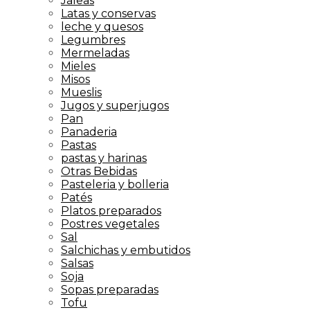
Jaleas
Latas y conservas
leche y quesos
Legumbres
Mermeladas
Mieles
Misos
Mueslis
Jugos y superjugos
Pan
Panaderia
Pastas
pastas y harinas
Otras Bebidas
Pasteleria y bolleria
Patés
Platos preparados
Postres vegetales
Sal
Salchichas y embutidos
Salsas
Soja
Sopas preparadas
Tofu