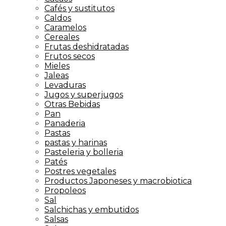
Cafés y sustitutos
Caldos
Caramelos
Cereales
Frutas deshidratadas
Frutos secos
Mieles
Jaleas
Levaduras
Jugos y superjugos
Otras Bebidas
Pan
Panaderia
Pastas
pastas y harinas
Pasteleria y bolleria
Patés
Postres vegetales
Productos Japoneses y macrobiotica
Propoleos
Sal
Salchichas y embutidos
Salsas