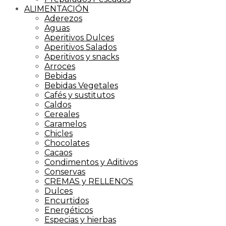
ALIMENTACIÓN
Aderezos
Aguas
Aperitivos Dulces
Aperitivos Salados
Aperitivos y snacks
Arroces
Bebidas
Bebidas Vegetales
Cafés y sustitutos
Caldos
Cereales
Caramelos
Chicles
Chocolates
Cacaos
Condimentos y Aditivos
Conservas
CREMAS y RELLENOS
Dulces
Encurtidos
Energéticos
Especias y hierbas