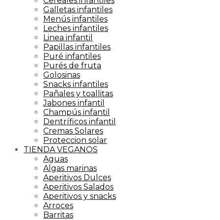
Cereales infantiles
Galletas infantiles
Menús infantiles
Leches infantiles
Linea infantil
Papillas infantiles
Puré infantiles
Purés de fruta
Golosinas
Snacks infantiles
Pañales y toallitas
Jabones infantil
Champús infantil
Dentríficos infantil
Cremas Solares
Proteccion solar
TIENDA VEGANOS
Aguas
Algas marinas
Aperitivos Dulces
Aperitivos Salados
Aperitivos y snacks
Arroces
Barritas