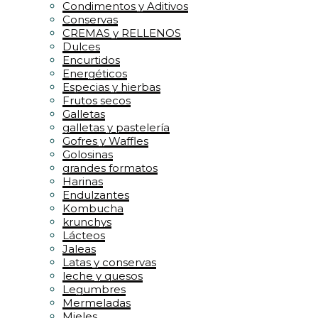
Condimentos y Aditivos
Conservas
CREMAS y RELLENOS
Dulces
Encurtidos
Energéticos
Especias y hierbas
Frutos secos
Galletas
galletas y pastelería
Gofres y Waffles
Golosinas
grandes formatos
Harinas
Endulzantes
Kombucha
krunchys
Lácteos
Jaleas
Latas y conservas
leche y quesos
Legumbres
Mermeladas
Mieles