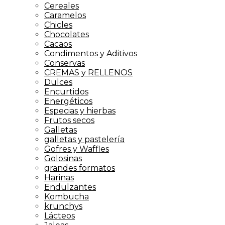
Cereales
Caramelos
Chicles
Chocolates
Cacaos
Condimentos y Aditivos
Conservas
CREMAS y RELLENOS
Dulces
Encurtidos
Energéticos
Especias y hierbas
Frutos secos
Galletas
galletas y pastelería
Gofres y Waffles
Golosinas
grandes formatos
Harinas
Endulzantes
Kombucha
krunchys
Lácteos