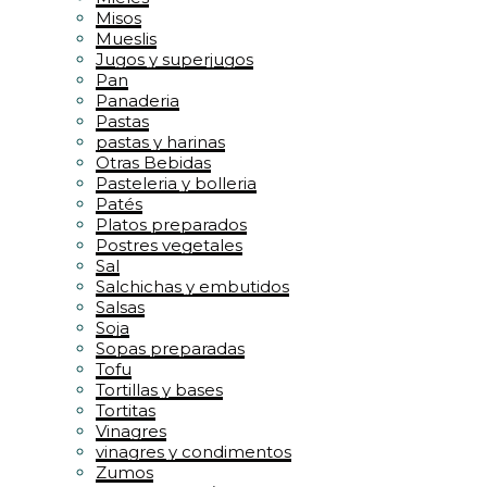
Misos
Mueslis
Jugos y superjugos
Pan
Panaderia
Pastas
pastas y harinas
Otras Bebidas
Pasteleria y bolleria
Patés
Platos preparados
Postres vegetales
Sal
Salchichas y embutidos
Salsas
Soja
Sopas preparadas
Tofu
Tortillas y bases
Tortitas
Vinagres
vinagres y condimentos
Zumos