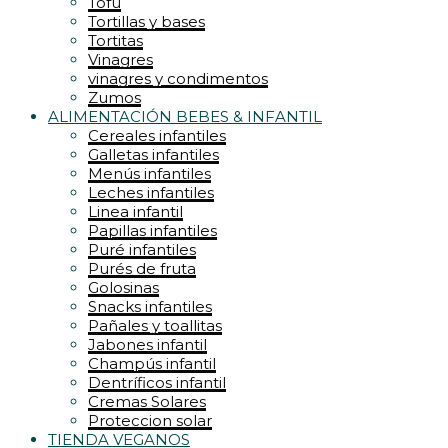
Tofu
Tortillas y bases
Tortitas
Vinagres
vinagres y condimentos
Zumos
ALIMENTACIÓN BEBES & INFANTIL
Cereales infantiles
Galletas infantiles
Menús infantiles
Leches infantiles
Linea infantil
Papillas infantiles
Puré infantiles
Purés de fruta
Golosinas
Snacks infantiles
Pañales y toallitas
Jabones infantil
Champús infantil
Dentríficos infantil
Cremas Solares
Proteccion solar
TIENDA VEGANOS