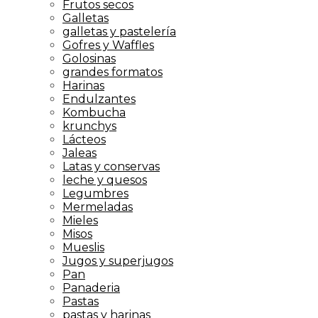
Frutos secos
Galletas
galletas y pastelería
Gofres y Waffles
Golosinas
grandes formatos
Harinas
Endulzantes
Kombucha
krunchys
Lácteos
Jaleas
Latas y conservas
leche y quesos
Legumbres
Mermeladas
Mieles
Misos
Mueslis
Jugos y superjugos
Pan
Panaderia
Pastas
pastas y harinas