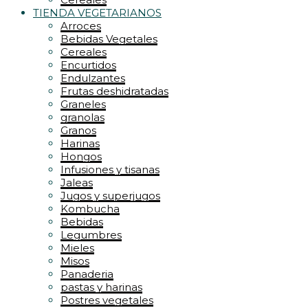
TIENDA VEGETARIANOS
Arroces
Bebidas Vegetales
Cereales
Encurtidos
Endulzantes
Frutas deshidratadas
Graneles
granolas
Granos
Harinas
Hongos
Infusiones y tisanas
Jaleas
Jugos y superjugos
Kombucha
Bebidas
Legumbres
Mieles
Misos
Panaderia
pastas y harinas
Postres vegetales