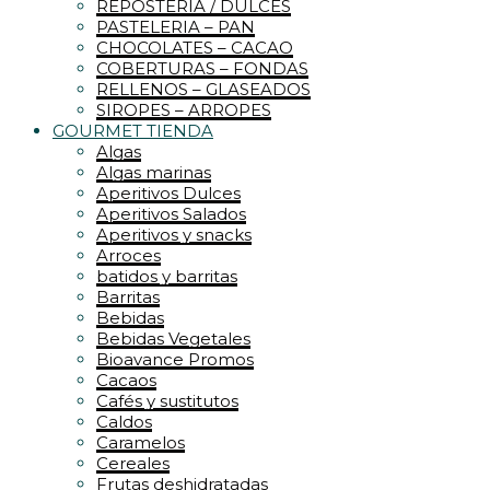
REPOSTERIA / DULCES
PASTELERIA – PAN
CHOCOLATES – CACAO
COBERTURAS – FONDAS
RELLENOS – GLASEADOS
SIROPES – ARROPES
GOURMET TIENDA
Algas
Algas marinas
Aperitivos Dulces
Aperitivos Salados
Aperitivos y snacks
Arroces
batidos y barritas
Barritas
Bebidas
Bebidas Vegetales
Bioavance Promos
Cacaos
Cafés y sustitutos
Caldos
Caramelos
Cereales
Frutas deshidratadas