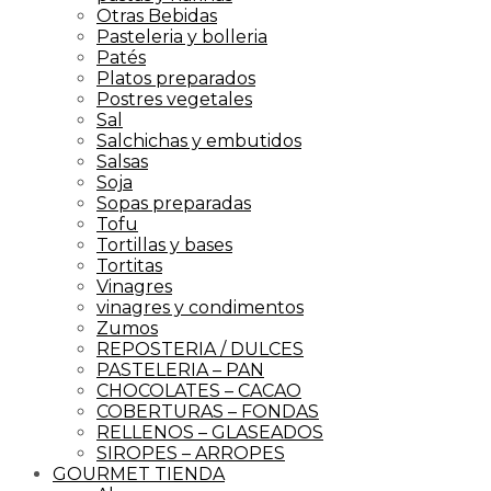
Otras Bebidas
Pasteleria y bolleria
Patés
Platos preparados
Postres vegetales
Sal
Salchichas y embutidos
Salsas
Soja
Sopas preparadas
Tofu
Tortillas y bases
Tortitas
Vinagres
vinagres y condimentos
Zumos
REPOSTERIA / DULCES
PASTELERIA – PAN
CHOCOLATES – CACAO
COBERTURAS – FONDAS
RELLENOS – GLASEADOS
SIROPES – ARROPES
GOURMET TIENDA