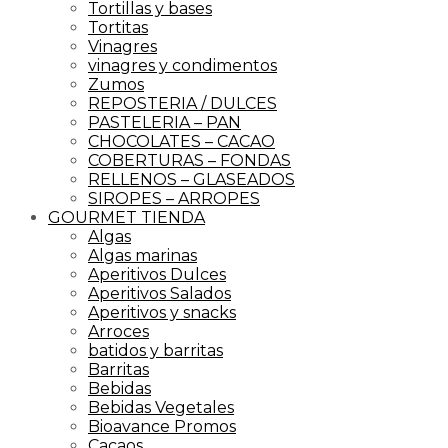
Tortillas y bases
Tortitas
Vinagres
vinagres y condimentos
Zumos
REPOSTERIA / DULCES
PASTELERIA – PAN
CHOCOLATES – CACAO
COBERTURAS – FONDAS
RELLENOS – GLASEADOS
SIROPES – ARROPES
GOURMET TIENDA
Algas
Algas marinas
Aperitivos Dulces
Aperitivos Salados
Aperitivos y snacks
Arroces
batidos y barritas
Barritas
Bebidas
Bebidas Vegetales
Bioavance Promos
Cacaos