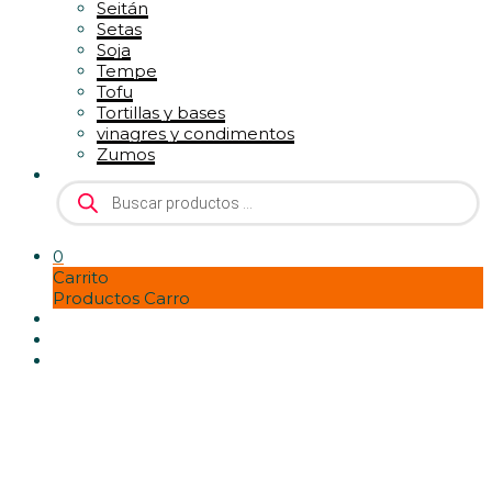
Seitán
Setas
Soja
Tempe
Tofu
Tortillas y bases
vinagres y condimentos
Zumos
Búsqueda
de
productos
0
Carrito
Productos Carro