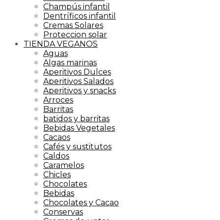
Champús infantil
Dentríficos infantil
Cremas Solares
Proteccion solar
TIENDA VEGANOS
Aguas
Algas marinas
Aperitivos Dulces
Aperitivos Salados
Aperitivos y snacks
Arroces
Barritas
batidos y barritas
Bebidas Vegetales
Cacaos
Cafés y sustitutos
Caldos
Caramelos
Chicles
Chocolates
Bebidas
Chocolates y Cacao
Conservas