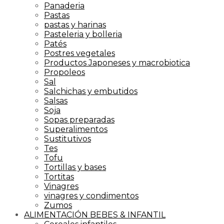
Panaderia
Pastas
pastas y harinas
Pasteleria y bolleria
Patés
Postres vegetales
Productos Japoneses y macrobiotica
Propoleos
Sal
Salchichas y embutidos
Salsas
Soja
Sopas preparadas
Superalimentos
Sustitutivos
Tes
Tofu
Tortillas y bases
Tortitas
Vinagres
vinagres y condimentos
Zumos
ALIMENTACIÓN BEBES & INFANTIL