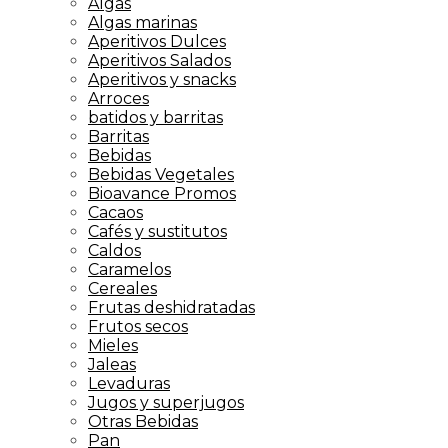
Algas
Algas marinas
Aperitivos Dulces
Aperitivos Salados
Aperitivos y snacks
Arroces
batidos y barritas
Barritas
Bebidas
Bebidas Vegetales
Bioavance Promos
Cacaos
Cafés y sustitutos
Caldos
Caramelos
Cereales
Frutas deshidratadas
Frutos secos
Mieles
Jaleas
Levaduras
Jugos y superjugos
Otras Bebidas
Pan