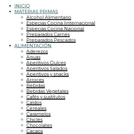
INICIO
MATERIAS PRIMAS
Alcohol Alimentario
Especias Cocina Iinternacional
Especias Cocina Nacional
Preparados Carnes
Preparados Pescados
ALIMENTACIÓN
Aderezos
Aguas
Aperitivos Dulces
Aperitivos Salados
Aperitivos y snacks
Arroces
Bebidas
Bebidas Vegetales
Cafés y sustitutos
Caldos
Cereales
Caramelos
Chicles
Chocolates
Cacaos