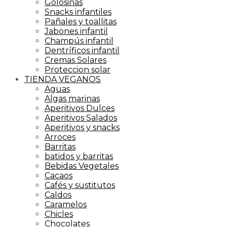
Golosinas
Snacks infantiles
Pañales y toallitas
Jabones infantil
Champús infantil
Dentríficos infantil
Cremas Solares
Proteccion solar
TIENDA VEGANOS
Aguas
Algas marinas
Aperitivos Dulces
Aperitivos Salados
Aperitivos y snacks
Arroces
Barritas
batidos y barritas
Bebidas Vegetales
Cacaos
Cafés y sustitutos
Caldos
Caramelos
Chicles
Chocolates