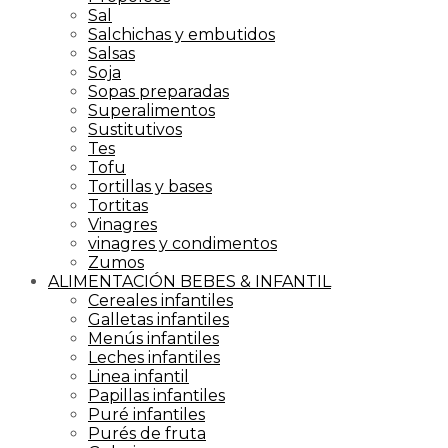
Sal
Salchichas y embutidos
Salsas
Soja
Sopas preparadas
Superalimentos
Sustitutivos
Tes
Tofu
Tortillas y bases
Tortitas
Vinagres
vinagres y condimentos
Zumos
ALIMENTACIÓN BEBES & INFANTIL
Cereales infantiles
Galletas infantiles
Menús infantiles
Leches infantiles
Linea infantil
Papillas infantiles
Puré infantiles
Purés de fruta