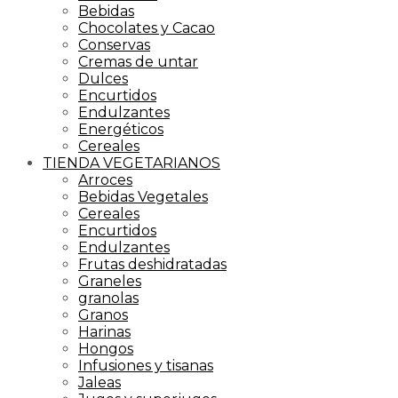
Bebidas
Chocolates y Cacao
Conservas
Cremas de untar
Dulces
Encurtidos
Endulzantes
Energéticos
Cereales
TIENDA VEGETARIANOS
Arroces
Bebidas Vegetales
Cereales
Encurtidos
Endulzantes
Frutas deshidratadas
Graneles
granolas
Granos
Harinas
Hongos
Infusiones y tisanas
Jaleas