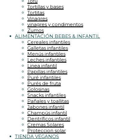
Tofu
Tortillas y bases
Tortitas
Vinagres
vinagres y condimentos
Zumos
ALIMENTACIÓN BEBES & INFANTIL
Cereales infantiles
Galletas infantiles
Menús infantiles
Leches infantiles
Linea infantil
Papillas infantiles
Puré infantiles
Purés de fruta
Golosinas
Snacks infantiles
Pañales y toallitas
Jabones infantil
Champús infantil
Dentríficos infantil
Cremas Solares
Proteccion solar
TIENDA VEGANOS