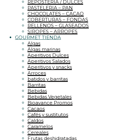
REPOSTERIA / DULCES
PASTELERIA – PAN
CHOCOLATES – CACAO
COBERTURAS – FONDAS
RELLENOS – GLASEADOS
SIROPES – ARROPES
GOURMET TIENDA
Algas
Algas marinas
Aperitivos Dulces
Aperitivos Salados
Aperitivos y snacks
Arroces
batidos y barritas
Barritas
Bebidas
Bebidas Vegetales
Bioavance Promos
Cacaos
Cafés y sustitutos
Caldos
Caramelos
Cereales
Frutas deshidratadas