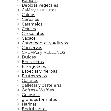
Bebidas
Bebidas Vegetales
Cafés y sustitutos
Caldos
Cereales
Caramelos
Chicles
Chocolates
Cacaos
Condimentos y Aditivos
Conservas
CREMAS y RELLENOS
Dulces
Encurtidos
Energéticos
Especias y hierbas
Frutos secos
Galletas
galletas y pastelería
Gofres y Waffles
Golosinas
grandes formatos
Harinas
Endulzantes