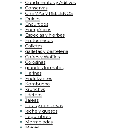
Condimentos y Aditivos
Conservas
CREMAS y RELLENOS
Dulces
Encurtidos
Energéticos
Especias y hierbas
Frutos secos
Galletas
galletas y pastelería
Gofres y Waffles
Golosinas
grandes formatos
Harinas
Endulzantes
Kombucha
krunchys
Lácteos
Jaleas
Latas y conservas
leche y quesos
Legumbres
Mermeladas
Mieles