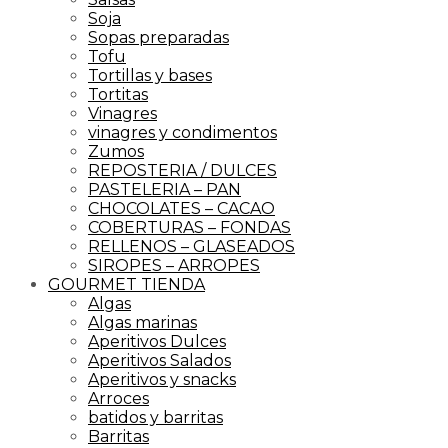
Soja
Sopas preparadas
Tofu
Tortillas y bases
Tortitas
Vinagres
vinagres y condimentos
Zumos
REPOSTERIA / DULCES
PASTELERIA – PAN
CHOCOLATES – CACAO
COBERTURAS – FONDAS
RELLENOS – GLASEADOS
SIROPES – ARROPES
GOURMET TIENDA
Algas
Algas marinas
Aperitivos Dulces
Aperitivos Salados
Aperitivos y snacks
Arroces
batidos y barritas
Barritas