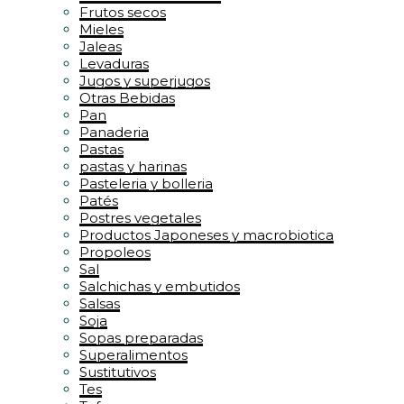
Frutos secos
Mieles
Jaleas
Levaduras
Jugos y superjugos
Otras Bebidas
Pan
Panaderia
Pastas
pastas y harinas
Pasteleria y bolleria
Patés
Postres vegetales
Productos Japoneses y macrobiotica
Propoleos
Sal
Salchichas y embutidos
Salsas
Soja
Sopas preparadas
Superalimentos
Sustitutivos
Tes