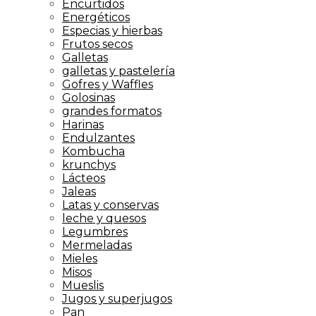
Encurtidos
Energéticos
Especias y hierbas
Frutos secos
Galletas
galletas y pastelería
Gofres y Waffles
Golosinas
grandes formatos
Harinas
Endulzantes
Kombucha
krunchys
Lácteos
Jaleas
Latas y conservas
leche y quesos
Legumbres
Mermeladas
Mieles
Misos
Mueslis
Jugos y superjugos
Pan