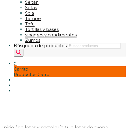
Seitán
Setas
Soja
Tempe
Tofu
Tortillas y bases
vinagres y condimentos
Zumos
Búsqueda de productos
0
Carrito
Productos Carro
Inicio
/
galletas y pastelería
/
Galletas de avena,