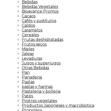
Bebidas
Bebidas Vegetales
Bioavance Promos
Cacaos
Cafés y sustitutos
Caldos
Caramelos
Cereales
Frutas deshidratadas
Frutos secos
Mieles
Jaleas
Levaduras
Jugos y superjugos
Otras Bebidas
Pan
Panaderia
Pastas
pastas y harinas
Pasteleria y bolleria
Patés
Postres vegetales
Productos Japoneses y macrobiotica
Propoleos