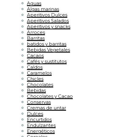
Aguas
Algas marinas
Aperitivos Dulces
Aperitivos Salados
Aperitivos y snacks
Arroces
Barritas
batidos y barritas
Bebidas Vegetales
Cacaos
Cafés y sustitutos
Caldos
Caramelos
Chicles
Chocolates
Bebidas
Chocolates y Cacao
Conservas
Cremas de untar
Dulces
Encurtidos
Endulzantes
Energéticos
Cereales