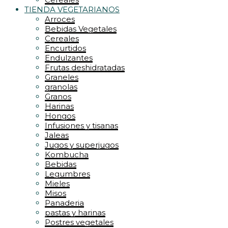
TIENDA VEGETARIANOS
Arroces
Bebidas Vegetales
Cereales
Encurtidos
Endulzantes
Frutas deshidratadas
Graneles
granolas
Granos
Harinas
Hongos
Infusiones y tisanas
Jaleas
Jugos y superjugos
Kombucha
Bebidas
Legumbres
Mieles
Misos
Panaderia
pastas y harinas
Postres vegetales