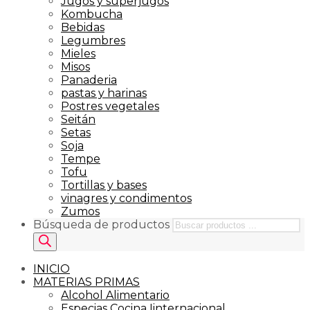
Jugos y superjugos
Kombucha
Bebidas
Legumbres
Mieles
Misos
Panaderia
pastas y harinas
Postres vegetales
Seitán
Setas
Soja
Tempe
Tofu
Tortillas y bases
vinagres y condimentos
Zumos
Búsqueda de productos
INICIO
MATERIAS PRIMAS
Alcohol Alimentario
Especias Cocina Iinternacional