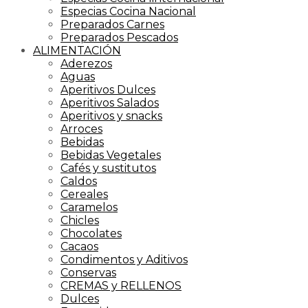
Especias Cocina Nacional
Preparados Carnes
Preparados Pescados
ALIMENTACIÓN
Aderezos
Aguas
Aperitivos Dulces
Aperitivos Salados
Aperitivos y snacks
Arroces
Bebidas
Bebidas Vegetales
Cafés y sustitutos
Caldos
Cereales
Caramelos
Chicles
Chocolates
Cacaos
Condimentos y Aditivos
Conservas
CREMAS y RELLENOS
Dulces