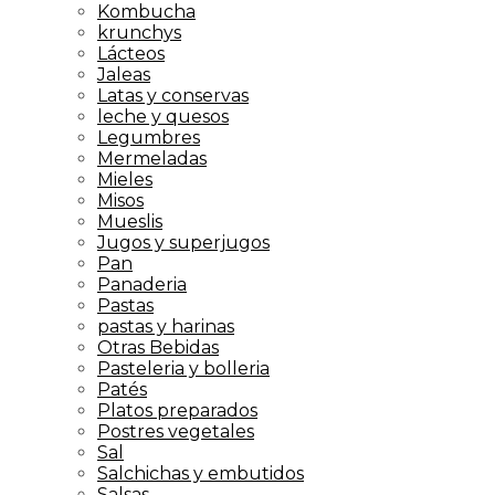
Kombucha
krunchys
Lácteos
Jaleas
Latas y conservas
leche y quesos
Legumbres
Mermeladas
Mieles
Misos
Mueslis
Jugos y superjugos
Pan
Panaderia
Pastas
pastas y harinas
Otras Bebidas
Pasteleria y bolleria
Patés
Platos preparados
Postres vegetales
Sal
Salchichas y embutidos
Salsas