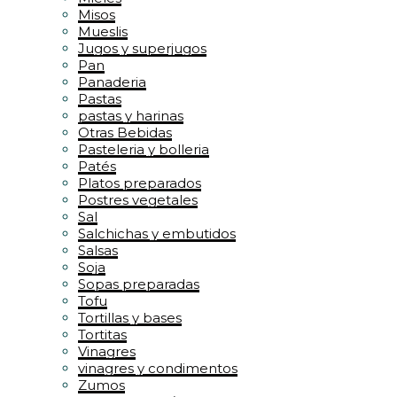
Misos
Mueslis
Jugos y superjugos
Pan
Panaderia
Pastas
pastas y harinas
Otras Bebidas
Pasteleria y bolleria
Patés
Platos preparados
Postres vegetales
Sal
Salchichas y embutidos
Salsas
Soja
Sopas preparadas
Tofu
Tortillas y bases
Tortitas
Vinagres
vinagres y condimentos
Zumos