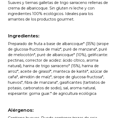
Suaves y tiernas galletas de trigo sarraceno rellenas de
crema de albaricoque. Sin gluten ni leche y con
ingredientes 100% ecológicos. Ideales para los
amantes de los productos gourmet.
Ingredientes:
Preparado de fruta a base de albaricoque* (35%) (sirope
de glucosa-fructosa de maíz*, puré de manzana*, puré
de melocotón*, puré de albaricoque* (10%), gelificante:
pectinas, corrector de acidez: ácido cítrico, aroma
natural), harina de trigo sarraceno* (15%), harina de
arroz*, aceite de girasol*, manteca de karité*, azúcar de
caña*, almidón de maíz*, sirope de glucosa-fructosa*,
huevos*, fibra de manzana*, gasificantes (tartratos de
potasio, carbonatos de sodio), sal, aroma natural,
espesante: goma guar.* de agricultura ecológica
Alérgenos:
Contiene huevos. Puede contener trazas de soja.