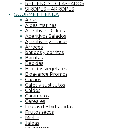
RELLENOS – GLASEADOS
SIROPES – ARROPES
GOURMET TIENDA
Algas
Algas marinas
Aperitivos Dulces
Aperitivos Salados
Aperitivos y snacks
Arroces
batidos y barritas
Barritas
Bebidas
Bebidas Vegetales
Bioavance Promos
Cacaos
Cafés y sustitutos
Caldos
Caramelos
Cereales
Frutas deshidratadas
Frutos secos
Mieles
Jaleas