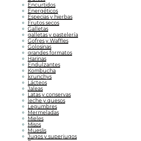
Encurtidos
Energéticos
Especias y hierbas
Frutos secos
Galletas
galletas y pastelería
Gofres y Waffles
Golosinas
grandes formatos
Harinas
Endulzantes
Kombucha
krunchys
Lácteos
Jaleas
Latas y conservas
leche y quesos
Legumbres
Mermeladas
Mieles
Misos
Mueslis
Jugos y superjugos