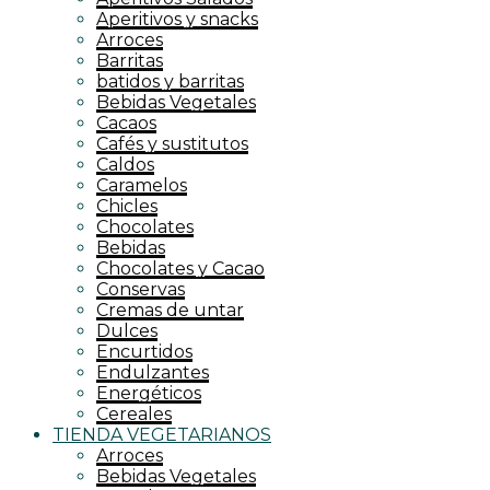
Aperitivos y snacks
Arroces
Barritas
batidos y barritas
Bebidas Vegetales
Cacaos
Cafés y sustitutos
Caldos
Caramelos
Chicles
Chocolates
Bebidas
Chocolates y Cacao
Conservas
Cremas de untar
Dulces
Encurtidos
Endulzantes
Energéticos
Cereales
TIENDA VEGETARIANOS
Arroces
Bebidas Vegetales