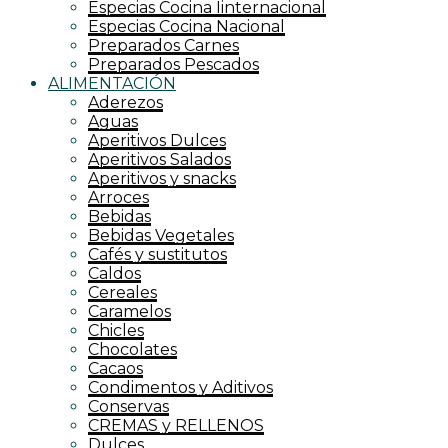
Especias Cocina Iinternacional
Especias Cocina Nacional
Preparados Carnes
Preparados Pescados
ALIMENTACIÓN
Aderezos
Aguas
Aperitivos Dulces
Aperitivos Salados
Aperitivos y snacks
Arroces
Bebidas
Bebidas Vegetales
Cafés y sustitutos
Caldos
Cereales
Caramelos
Chicles
Chocolates
Cacaos
Condimentos y Aditivos
Conservas
CREMAS y RELLENOS
Dulces