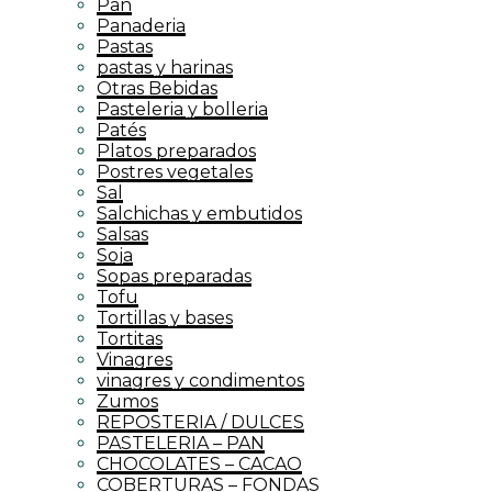
Pan
Panaderia
Pastas
pastas y harinas
Otras Bebidas
Pasteleria y bolleria
Patés
Platos preparados
Postres vegetales
Sal
Salchichas y embutidos
Salsas
Soja
Sopas preparadas
Tofu
Tortillas y bases
Tortitas
Vinagres
vinagres y condimentos
Zumos
REPOSTERIA / DULCES
PASTELERIA – PAN
CHOCOLATES – CACAO
COBERTURAS – FONDAS