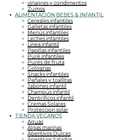
vinagres y condimentos
Zumos
ALIMENTACIÓN BEBES & INFANTIL
Cereales infantiles
Galletas infantiles
Menús infantiles
Leches infantiles
Linea infantil
Papillas infantiles
Puré infantiles
Purés de fruta
Golosinas
Snacks infantiles
Pañales y toallitas
Jabones infantil
Champús infantil
Dentríficos infantil
Cremas Solares
Proteccion solar
TIENDA VEGANOS
Aguas
Algas marinas
Aperitivos Dulces
Aperitivos Salados