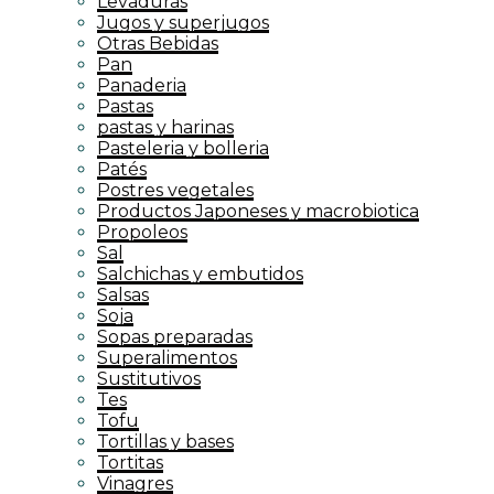
Levaduras
Jugos y superjugos
Otras Bebidas
Pan
Panaderia
Pastas
pastas y harinas
Pasteleria y bolleria
Patés
Postres vegetales
Productos Japoneses y macrobiotica
Propoleos
Sal
Salchichas y embutidos
Salsas
Soja
Sopas preparadas
Superalimentos
Sustitutivos
Tes
Tofu
Tortillas y bases
Tortitas
Vinagres